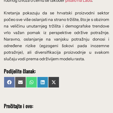
robnog izvoza o čemu se također
pisalo na Labu
.
Kretanja pokazuju da se hrvatski proizvodni sektor
počeo sve više oslanjati na strano tržište, što je s obzirom
na veličinu
unutarnjeg tržišta i demografske trendove
vrlo važan pomak iz perspektive održive potražnje.
Naravno, oslanjanje na vanjsku potražnju donosi i
određene rizike (egzogeni šokovi pada inozemne
potražnje), ali diversifikacija proizvodnje u svakom
slučaju vodi prema održivijem modelu rasta.
Podijelite članak:
Share
Share
Share
Share
Share
Facebook
Email
WhatsApp
LinkedIn
X
on
on
on
on
on
(Twitter)
Pročitajte i ovo: