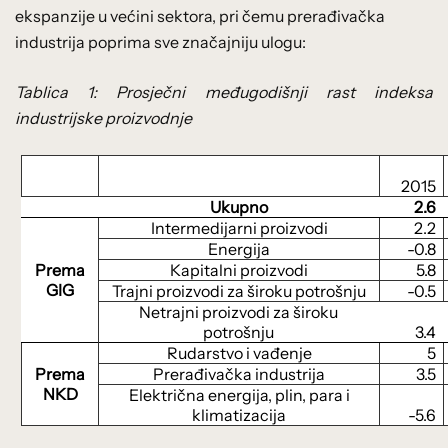
ekspanzije u većini sektora, pri čemu prerađivačka
industrija poprima sve značajniju ulogu:
Tablica 1: Prosječni međugodišnji rast indeksa
industrijske proizvodnje
2015
Ukupno
2.6
Intermedijarni proizvodi
2.2
Energija
-0.8
Prema
Kapitalni proizvodi
5.8
GIG
Trajni proizvodi za široku potrošnju
-0.5
Netrajni proizvodi za široku
potrošnju
3.4
Rudarstvo i vađenje
5
Prema
Prerađivačka industrija
3.5
NKD
Električna energija, plin, para i
klimatizacija
-5.6