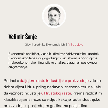
Velimir Šonje
Glavni urednik
/
Ekonomski lab
|
Više objava
Ekonomski analitičar, vlasnik i direktor Arhivanalitike i urednik
Ekonomskog laba s dugogodišnjim iskustvom u područjima
makroekonomske i financijske analize, ulaganja i poslovnog
savjetovanja.
Podaci o
daljnjem rastu industrijske proizvodnje
vrlo su
dobra vijest i idu u prilog nedavno iznesenoj tezi na Labu
da važnost industrije
u Hrvatskoj raste
.
Prema različitim
klasifikacijama može se vidjeti kako je rast industrijske
proizvodnje u posljednjim godinama posljedica