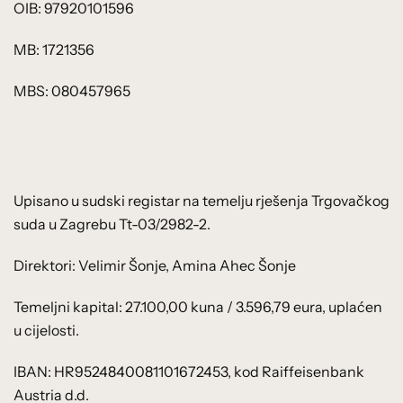
OIB: 97920101596
MB: 1721356
MBS: 080457965
Upisano u sudski registar na temelju rješenja Trgovačkog
suda u Zagrebu Tt-03/2982-2.
Direktori: Velimir Šonje, Amina Ahec Šonje
Temeljni kapital: 27.100,00 kuna / 3.596,79 eura, uplaćen
u cijelosti.
IBAN: HR9524840081101672453, kod Raiffeisenbank
Austria d.d.