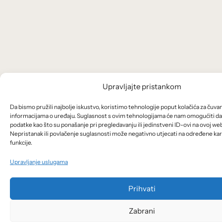
Upravljajte pristankom
Da bismo pružili najbolje iskustvo, koristimo tehnologije poput kolačića za čuvanj
informacijama o uređaju. Suglasnost s ovim tehnologijama će nam omogućiti 
podatke kao što su ponašanje pri pregledavanju ili jedinstveni ID-ovi na ovoj web
Nepristanak ili povlačenje suglasnosti može negativno utjecati na određene kara
funkcije.
Upravljanje uslugama
Prihvati
Zabrani