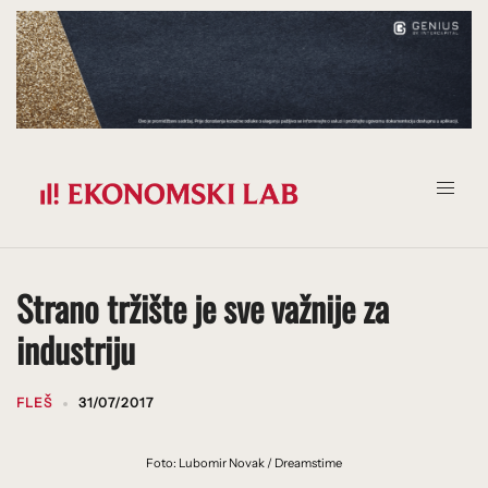
Prijeđi
na
sadržaj
Strano tržište je sve važnije za
industriju
FLEŠ
31/07/2017
Foto: Lubomir Novak / Dreamstime