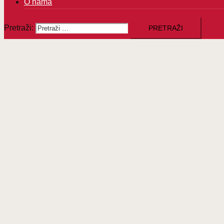
O nama
Pretraži: