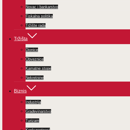
Novac i bankarstvo
Fiskalna politika
Tržište rada
Tržišta
Dionice
Obveznice
Kamatne stope
Nekretnine
Biznis
Industrija
Građevinarstvo
Turizam
Konkurentnost