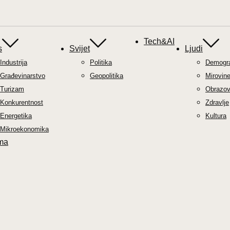
Tech&AI
s
Svijet
Ljudi
Industrija
Politika
Demograf
Građevinarstvo
Geopolitika
Mirovin
Turizam
Obrazov
Konkurentnost
Zdravlje
Energetika
Kultura
Mikroekonomika
ma