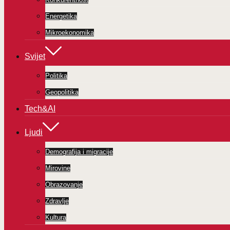
Energetika
Mikroekonomika
Svijet
Politika
Geopolitika
Tech&AI
Ljudi
Demografija i migracije
Mirovine
Obrazovanje
Zdravlje
Kultura