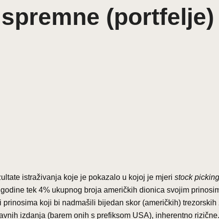
spremne (portfelje)
tate istraživanja koje je pokazalo u kojoj je mjeri
stock pickin
. godine tek 4% ukupnog broja američkih dionica svojim prinos
i prinosima koji bi nadmašili bijedan skor (američkih) trezorskih 
državnih izdanja (barem onih s prefiksom USA), inherentno rizične.