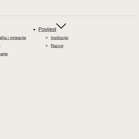
Povijest
ija i migracije
Institucije
e
Razvoj
anje