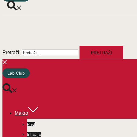
Pretraži:
Lab Club
Makro
Rast
Inflacija