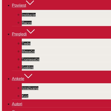
Povijest
Institucije
Razvoj
Pregledi
Tjedni
Mjesečni
Tromjesečni
Godišnji
Ankete
Istraživanja
Kviz
Autori