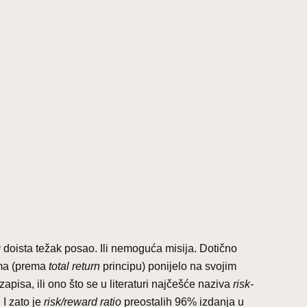
g
doista težak posao. Ili nemoguća misija. Dotično
ima (prema
total return
principu) ponijelo na svojim
zapisa, ili ono što se u literaturi najčešće naziva
risk-
 I zato je
risk/reward ratio
preostalih 96% izdanja u