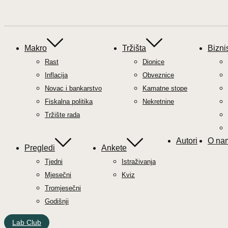
Makro
Tržišta
Bizni
Rast
Dionice
Inflacija
Obveznice
Novac i bankarstvo
Kamatne stope
Fiskalna politika
Nekretnine
Tržište rada
Autori
O na
Pregledi
Ankete
Tjedni
Istraživanja
Mjesečni
Kviz
Tromjesečni
Godišnji
Lab Club