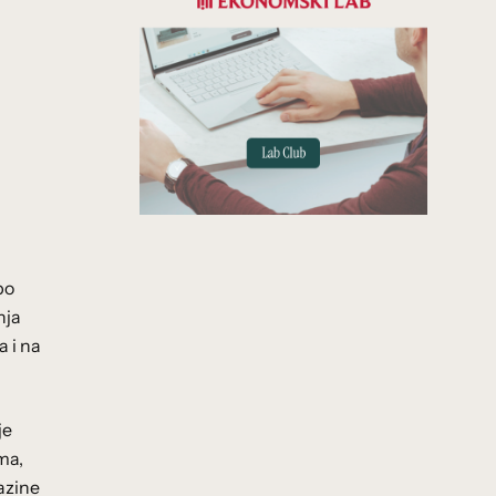
po
nja
a i na
je
ma,
razine