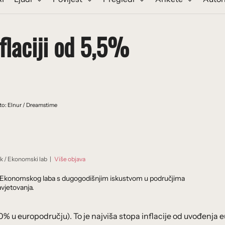
nflaciji od 5,5%
to: Elnur / Dreamstime
ik
/
Ekonomski lab
|
Više objava
dnik Ekonomskog laba s dugogodišnjim iskustvom u područjima
vjetovanja.
,0% u europodručju). To je najviša stopa inflacije od uvođenja eu