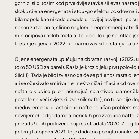
gornjoj slici (osim kod prve dvije stavke slijeva) nastao 
skoku cijena energenata i stop-go efektu lockdowna i o
bila napela kao nikada dosada u novijoj povijesti, pa
nakon zatvaranja, slično naglom preopterećenju atrofir
mikročipova i nekih metala. To je dolilo ulje na inflacij
kretanje cijena u 2022. primarno zavisiti o stanju na tr
Cijene energenata upućuju na obratan razvoj u 2022. u 
(oko 50 USD za barel). Rasla je kroz cijelu prvu polovic
Slici 1). Tada je bilo izvjesno da će se prijenos rasta ci
ali se očekivalo smirivanje i nešto niža inflacija od ove
naftni ciklus iscrpljen računajući na aktivaciju ameri
postale najveći svjetski izvoznik nafte), no to se nije d
međuvremenu je rast cijene nafte pojačan problemima 
nevrijeme) i odgodama američkih proizvođača nafte iz 
prezaduženih poduzeća koja su stradala 2020. Zbog to
potkraj listopada 2021. To je dodatno podiglo ionako v