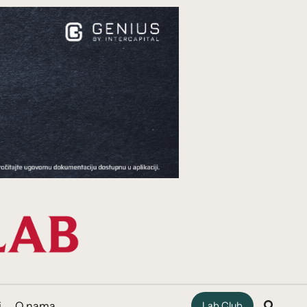
i
O nama
Lab Club