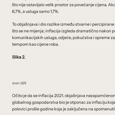
što nije ostavljalo velik prostor za povećanje cijena. A
6,7%, a usluga samo 1,7%.
To objašnjava i dio razlike između stvarne i percipirane i
što se ne mijenja; inflacija izgleda dramatično nakon p
komunikacijskih usluga, odjeće, pokućstva i opreme za k
tempom kao cijene roba.
Slika 2.
Izvor: DZS
Očito je da se inflacija 2021. objašnjava nezapamćeno
globalnog gospodarstva bio je otponac za inflaciju koja
polovici prošle godine koja je zaključena na spomenuti