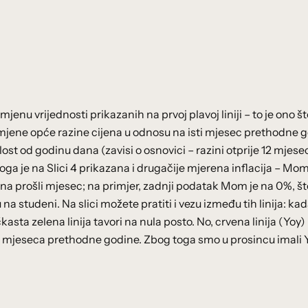
enu vrijednosti prikazanih na prvoj plavoj liniji – to je ono št
mjene opće razine cijena u odnosu na isti mjesec prethodne g
st od godinu dana (zavisi o osnovici – razini otprije 12 mjeseci
oga je na Slici 4 prikazana i drugačije mjerena inflacija – Mo
a prošli mjesec; na primjer, zadnji podatak Mom je na 0%, št
na studeni. Na slici možete pratiti i vezu između tih linija: ka
čkasta zelena linija tavori na nula posto. No, crvena linija (Yoy)
tog mjeseca prethodne godine. Zbog toga smo u prosincu imali 