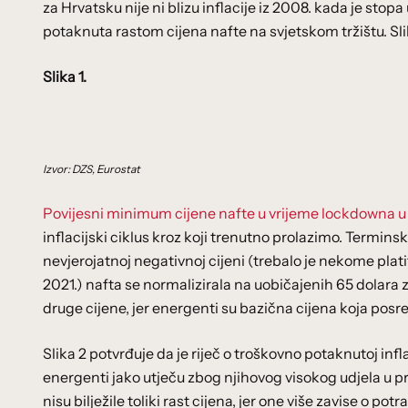
za Hrvatsku nije ni blizu inflacije iz 2008. kada je sto
potaknuta rastom cijena nafte na svjetskom tržištu. Slik
Slika 1.
Izvor: DZS, Eurostat
Povijesni minimum cijene nafte u vrijeme lockdowna u
inflacijski ciklus kroz koji trenutno prolazimo. Termin
nevjerojatnoj negativnoj cijeni (trebalo je nekome plati
2021.) nafta se normalizirala na uobičajenih 65 dolara za
druge cijene, jer energenti su bazična cijena koja posr
Slika 2 potvrđuje da je riječ o troškovno potaknutoj infl
energenti jako utječu zbog njihovog visokog udjela u pro
nisu bilježile toliki rast cijena, jer one više zavise o p