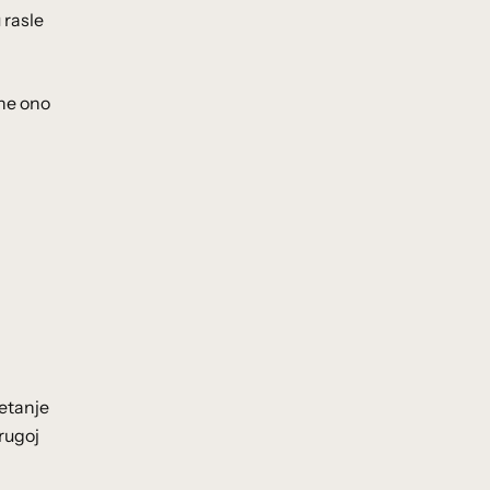
 rasle
 ne ono
etanje
drugoj