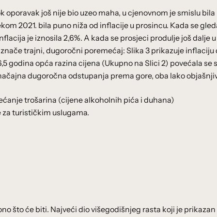
k oporavak još nije bio uzeo maha, u cjenovnom je smislu bila
ekom 2021. bila puno niža od inflacije u prosincu. Kada se gled
flacija je iznosila 2,6%. A kada se prosjeci produlje još dalje u
ne znače trajni, dugoročni poremećaj: Slika 3 prikazuje inflaciju
6,5 godina opća razina cijena (Ukupno na Slici 2) povećala se
 značajna dugoročna odstupanja prema gore, oba lako objašnji
ećanje trošarina (cijene alkoholnih pića i duhana)
 za turističkim uslugama.
no što će biti. Najveći dio višegodišnjeg rasta koji je prikazan