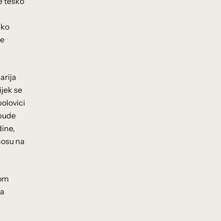
je teško
ako
je
arija
jek se
polovici
 bude
dine,
nosu na
nom
ga