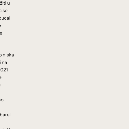
iti u
a se
pucali
e
će
o niska
i na
021.,
e
u
no
barel