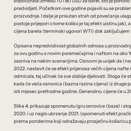
stabilizirala između 70 i 80 USD za barel, što je ponovo 
predvidjeti. Početkom ove godine pojavili su se probl
proizvodnje. I dalje je prisutan strah od povećanja ulag
postoje prijepori o tome koliko je taj efekt uistinu jak),
cijena barela (terminski ugovori WTI) dok zaključujem o
Opisana nepredvidivost globalnih odnosa u proizvodnji 
za ovu godinu s novim poremećajima i naftom na oko 10
zasniva na nekim scenarijima. Osnovni je uvijek da (nepr
2022. nastavit će se efekt prijenosa većih cijena nafte 
odmicala, taj učinak će sve slabije djelovati. Stoga će 
kada će veća osnovica (bazna razina cijena) iz druge p
isti mjesec prethodne godine. Generalno, cijene će u 202
Slika 4. prikazuje spomenutu igru osnovice (baze) i sto
2020. i uz naglo ubrzanje 2021. (spomenuti efekt praćke
prema ponderima koji odražavaju prosječnu košaricu 