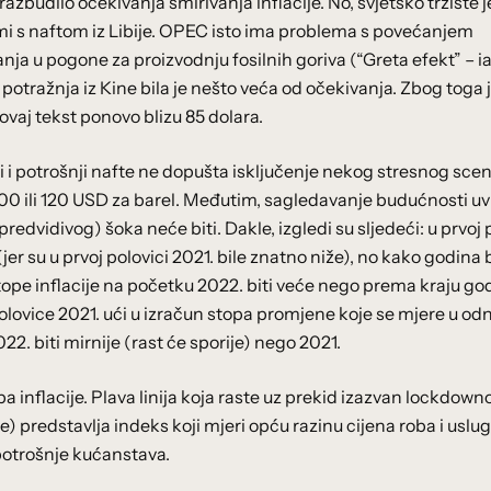
razbudilo očekivanja smirivanja inflacije. No, svjetsko tržište 
emi s naftom iz Libije. OPEC isto ima problema s povećanjem
anja u pogone za proizvodnju fosilnih goriva (“Greta efekt” – i
 a potražnja iz Kine bila je nešto veća od očekivanja. Zbog toga 
vaj tekst ponovo blizu 85 dolara.
i potrošnji nafte ne dopušta isključenje nekog stresnog scen
0 ili 120 USD za barel. Međutim, sagledavanje budućnosti uvi
edvidivog) šoka neće biti. Dakle, izgledi su sljedeći: u prvoj 
(jer su u prvoj polovici 2021. bile znatno niže), no kako godina
stope inflacije na početku 2022. biti veće nego prema kraju go
olovice 2021. ući u izračun stopa promjene koje se mjere u od
2. biti mirnije (rast će sporije) nego 2021.
pa inflacije. Plava linija koja raste uz prekid izazvan lockdow
) predstavlja indeks koji mjeri opću razinu cijena roba i uslu
potrošnje kućanstava.