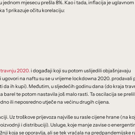
pa u jednom mjesecu prešla 8%. Kao i tada, inflacija je uglavnom
a 1 prikazuje očitu korelaciju:
 travnju 2020.
i događaji koji su potom uslijedili objašnjavaju
ski ugovori na naftu su se u vrijeme lockdowna 2020. prodavali 
ti da ih kupi). Međutim, u sljedećih godinu dana (do kraja trav
 barel te potom nastavila još malo rasti. Ta oscilacija se prelil
edno ili neposredno utječe na većinu drugih cijena.
aciji. Uz troškove prijevoza najviše su rasle cijene hrane (na ko
izvodnji i distribuciji). Usluge, koje manje zavise o energenti
otražnji koja se oporavlja, ali se tek vraćala na predpandemijske 