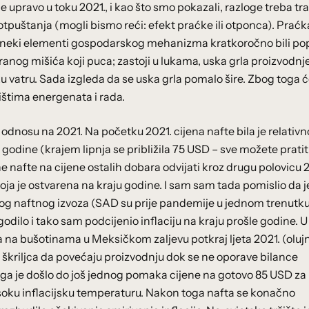
je upravo u toku 2021., i kao što smo pokazali, razloge treba traž
tpuštanja (mogli bismo reći: efekt praćke ili otponca). Praćk
 su neki elementi gospodarskog mehanizma kratkoročno bili po
anog mišića koji puca; zastoji u lukama, uska grla proizvodnj
sku vatru. Sada izgleda da se uska grla pomalo šire. Zbog toga 
žištima energenata i rada.
odnosu na 2021. Na početku 2021. cijena nafte bila je relativn
u godine (krajem lipnja se približila 75 USD – sve možete pratit
jene nafte na cijene ostalih dobara odvijati kroz drugu polovicu 2
 koja je ostvarena na kraju godine. I sam sam tada pomislio da j
čkog naftnog izvoza (SAD su prije pandemije u jednom trenutk
ogodilo i tako sam podcijenio inflaciju na kraju prošle godine. U
na bušotinama u Meksičkom zaljevu potkraj ljeta 2021. (oluj
škriljca da povećaju proizvodnju dok se ne oporave bilance
ga je došlo do još jednog pomaka cijene na gotovo 85 USD za 
isoku inflacijsku temperaturu. Nakon toga nafta se konačno