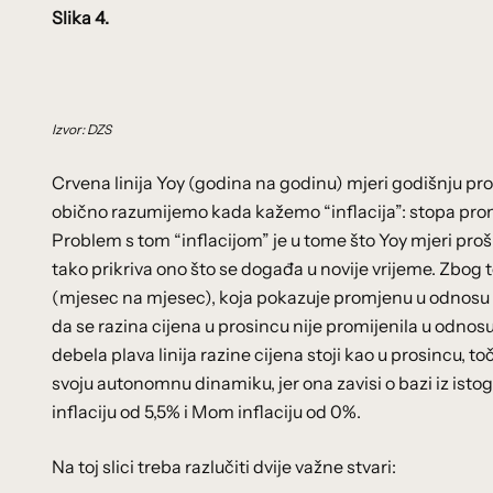
Slika 4.
Izvor: DZS
Crvena linija Yoy (godina na godinu) mjeri godišnju promj
obično razumijemo kada kažemo “inflacija”: stopa pro
Problem s tom “inflacijom” je u tome što Yoy mjeri prošlo
tako prikriva ono što se događa u novije vrijeme. Zbog t
(mjesec na mjesec), koja pokazuje promjenu u odnosu n
da se razina cijena u prosincu nije promijenila u odnosu 
debela plava linija razine cijena stoji kao u prosincu, to
svoju autonomnu dinamiku, jer ona zavisi o bazi iz is
inflaciju od 5,5% i Mom inflaciju od 0%.
Na toj slici treba razlučiti dvije važne stvari: