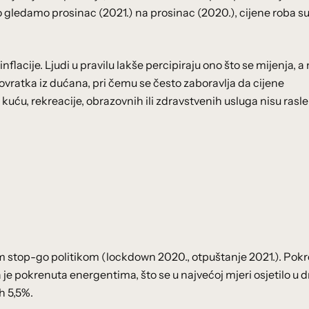
ko gledamo prosinac (2021.) na prosinac (2020.), cijene roba su
nflacije. Ljudi u pravilu lakše percipiraju ono što se mijenja, a
ovratka iz dućana, pri čemu se često zaboravlja da cijene
uću, rekreacije, obrazovnih ili zdravstvenih usluga nisu rasle
m stop-go politikom (lockdown 2020., otpuštanje 2021.). Pokr
 je pokrenuta energentima, što se u najvećoj mjeri osjetilo u 
h 5,5%.