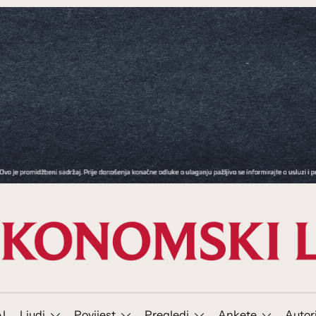
I
Ljudi
Povijest
Pregledi
Ankete
Autor