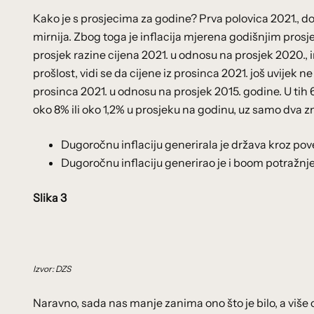
Kako je s prosjecima za godine? Prva polovica 2021., do
mirnija. Zbog toga je inflacija mjerena godišnjim prosj
prosjek razine cijena 2021. u odnosu na prosjek 2020., in
prošlost, vidi se da cijene iz prosinca 2021. još uvijek 
prosinca 2021. u odnosu na prosjek 2015. godine. U tih 
oko 8% ili oko 1,2% u prosjeku na godinu, uz samo dva
Dugoročnu inflaciju generirala je država kroz pov
Dugoročnu inflaciju generirao je i boom potražnje
Slika 3
Izvor: DZS
Naravno, sada nas manje zanima ono što je bilo, a više o