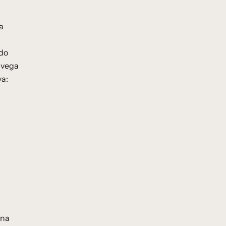
a
 do
 svega
va:
 na