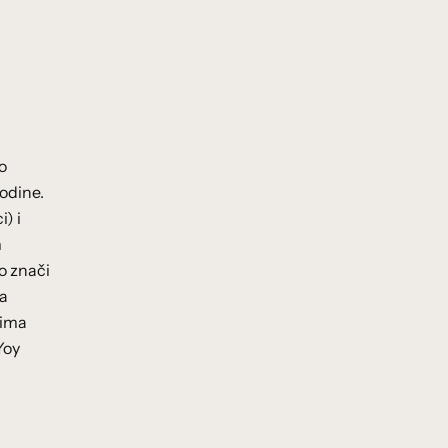
o
odine.
) i
m
o znači
da
 ima
Yoy