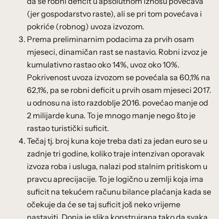
da se robni deficit u apsolutnom iznosu povećava
(jer gospodarstvo raste), ali se pri tom povećava i
pokriće (robnog) uvoza izvozom.
Prema preliminarnim podacima za prvih osam
mjeseci, dinamičan rast se nastavio. Robni izvoz je
kumulativno rastao oko 14%, uvoz oko 10%.
Pokrivenost uvoza izvozom se povećala sa 60,1% na
62,1%, pa se robni deficit u prvih osam mjeseci 2017.
u odnosu na isto razdoblje 2016. povećao manje od
2 milijarde kuna. To je mnogo manje nego što je
rastao turistički suficit.
Tečaj tj. broj kuna koje treba dati za jedan euro se u
zadnje tri godine, koliko traje intenzivan oporavak
izvoza roba i usluga, nalazi pod stalnim pritiskom u
pravcu aprecijacije. To je logično u zemlji koja ima
suficit na tekućem računu bilance plaćanja kada se
očekuje da će se taj suficit još neko vrijeme
nastaviti. Donja je slika konstruirana tako da svaka