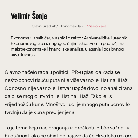
Velimir Šonje
Glavni urednik
/
Ekonomski lab
|
Više objava
Ekonomski analitičar, vlasnik i direktor Arhivanalitike i urednik
Ekonomskog laba s dugogodišnjim iskustvom u područjima
makroekonomske i financijske analize, ulaganja i poslovnog
savjetovanja.
Glavno načelo rada u politici i PR-u glasi da kada se
nešto ponovi tisuću puta nije više važno je li istina ili laž.
Odnosno, nije važno je li stvar uopće dovoljno analizirana
da bi se moglo utvrditi je li istina ili laž. Tako je i s
vrijednošću kune. Mnoštvo ljudi je mnogo puta ponovilo
tvrdnju da je kuna precijenjena.
To je tema koja nas proganja iz prošlosti. Bit će važna i u
budućnosti ako se obistine najave da će Hrvatska uskoro