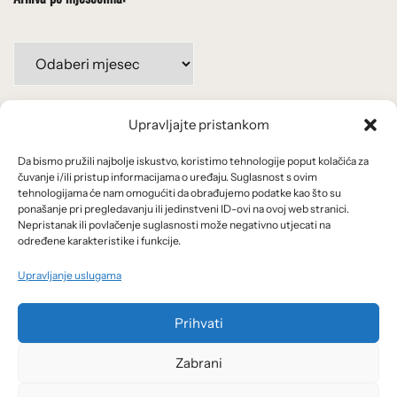
Arhiva
po
mjesecima:
Upravljajte pristankom
Važne poveznice
Da bismo pružili najbolje iskustvo, koristimo tehnologije poput kolačića za
Uvjeti korištenja
čuvanje i/ili pristup informacijama o uređaju. Suglasnost s ovim
tehnologijama će nam omogućiti da obrađujemo podatke kao što su
Politika privatnosti
ponašanje pri pregledavanju ili jedinstveni ID-ovi na ovoj web stranici.
Nepristanak ili povlačenje suglasnosti može negativno utjecati na
određene karakteristike i funkcije.
Kolačići
Upravljanje uslugama
O nama i usluge
Prihvati
Zabrani