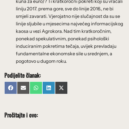
kuna za euro)? Ti kratkoročni pokreti koji su vraćali
liniju 2017. prema gore, sve do linije 2016., ne bi
smjeli zavarati. Vjerojatno nije slučajnost da su se
linije sljubile u mjesecima najvećeg informacijskog
kaosa u vezi Agrokora. Nad tim kratkoročnim,
ponekad spekulativnim, ponekad psihološki
induciranim pokretima tečaja, uvijek prevladaju
fundamentalne ekonomske sile u srednjem, a
pogotovo u dugom roku.
Podijelite članak:
Share
Share
Share
Share
Share
Facebook
Email
WhatsApp
LinkedIn
X
on
on
on
on
on
(Twitter)
Pročitajte i ovo: