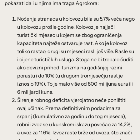
pokazati da i u njima ima traga Agrokora:
Noćenja stranaca u kolovozu bila su 5,7% veća nego
u kolovozu prošle godine. Kolovoz je najjači
turistički mjesec u kojem se zbog ograničenja
kapaciteta najteže ostvaruje rast. Ako je kolovoz
toliko rastao, drugi su mjeseci rasli još više. Rasle su
i cijene turističkih usluga. Stoga ne bi trebalo čuditi
ako devizni prihodi turizma na godišnjoj razini
porastu i do 10% (u drugom tromjesečju rast je
iznosio 19%). To je malo više od 800 milijuna eura ili
6 milijardi kuna.
Širenje robnog deficita vjerojatno neće poništiti
ovaj učinak. Prema definitivnim podacima za
srpanj (kumulativno za godinu do tog mjeseca),
robni izvoz se u kunskom iskazu povećao za 14,2%,
a uvoz za 11,6%. Izvoz raste brže od uvoza, što znači