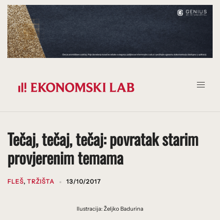
Prijeđi
na
sadržaj
Tečaj, tečaj, tečaj: povratak starim
provjerenim temama
FLEŠ
,
TRŽIŠTA
13/10/2017
Ilustracija: Željko Badurina