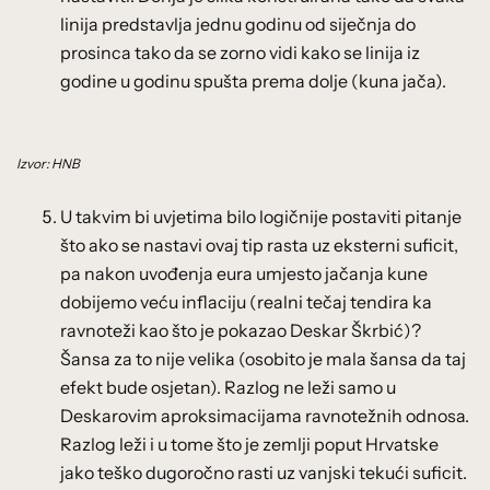
linija predstavlja jednu godinu od siječnja do
prosinca tako da se zorno vidi kako se linija iz
godine u godinu spušta prema dolje (kuna jača).
Izvor: HNB
U takvim bi uvjetima bilo logičnije postaviti pitanje
što ako se nastavi ovaj tip rasta uz eksterni suficit,
pa nakon uvođenja eura umjesto jačanja kune
dobijemo veću inflaciju (realni tečaj tendira ka
ravnoteži kao što je pokazao Deskar Škrbić)?
Šansa za to nije velika (osobito je mala šansa da taj
efekt bude osjetan). Razlog ne leži samo u
Deskarovim aproksimacijama ravnotežnih odnosa.
Razlog leži i u tome što je zemlji poput Hrvatske
jako teško dugoročno rasti uz vanjski tekući suficit.