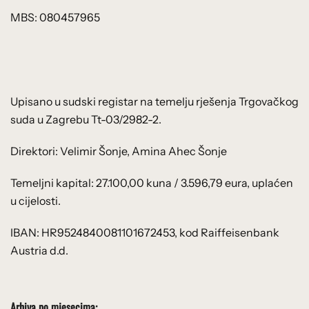
MBS: 080457965
Upisano u sudski registar na temelju rješenja Trgovačkog
suda u Zagrebu Tt-03/2982-2.
Direktori: Velimir Šonje, Amina Ahec Šonje
Temeljni kapital: 27.100,00 kuna / 3.596,79 eura, uplaćen
u cijelosti.
IBAN: HR9524840081101672453, kod Raiffeisenbank
Austria d.d.
Arhiva po mjesecima: