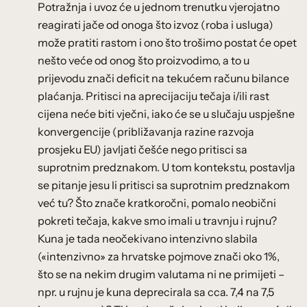
Potražnja i uvoz će u jednom trenutku vjerojatno
reagirati jače od onoga što izvoz (roba i usluga)
može pratiti rastom i ono što trošimo postat će opet
nešto veće od onog što proizvodimo, a to u
prijevodu znači deficit na tekućem računu bilance
plaćanja. Pritisci na aprecijaciju tečaja i/ili rast
cijena neće biti vječni, iako će se u slučaju uspješne
konvergencije (približavanja razine razvoja
prosjeku EU) javljati češće nego pritisci sa
suprotnim predznakom. U tom kontekstu, postavlja
se pitanje jesu li pritisci sa suprotnim predznakom
već tu? Što znače kratkoročni, pomalo neobični
pokreti tečaja, kakve smo imali u travnju i rujnu?
Kuna je tada neočekivano intenzivno slabila
(«intenzivno» za hrvatske pojmove znači oko 1%,
što se na nekim drugim valutama ni ne primijeti –
npr. u rujnu je kuna deprecirala sa cca. 7,4 na 7,5