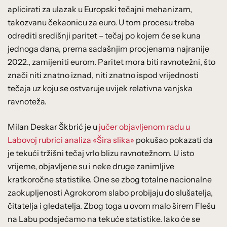
aplicirati za ulazak u Europski tečajni mehanizam,
takozvanu čekaonicu za euro. U tom procesu treba
odrediti središnji paritet – tečaj po kojem će se kuna
jednoga dana, prema sadašnjim procjenama najranije
2022., zamijeniti eurom. Paritet mora biti ravnotežni, što
znači niti znatno iznad, niti znatno ispod vrijednosti
tečaja uz koju se ostvaruje uvijek relativna vanjska
ravnoteža.
Milan Deskar Škbrić je u
jučer objavljenom radu u
Labovoj rubrici analiza «Šira slika»
pokušao pokazati da
je tekući tržišni tečaj vrlo blizu ravnotežnom. U isto
vrijeme, objavljene su i neke druge zanimljive
kratkoročne statistike. One se zbog totalne nacionalne
zaokupljenosti Agrokorom slabo probijaju do slušatelja,
čitatelja i gledatelja. Zbog toga u ovom malo širem Flešu
na Labu podsjećamo na tekuće statistike. Iako će se