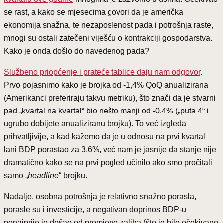
se rast, a kako se mjesecima govori da je američka
ekonomija snažna, te nezaposlenost pada i potrošnja raste,
mnogi su ostali zatečeni viješću o kontrakciji gospodarstva.
Kako je onda došlo do navedenog pada?
Službeno priopćenje i prateće tablice daju nam odgovor
.
Prvo pojasnimo kako je brojka od -1,4% QoQ anualizirana
(Amerikanci preferiraju takvu metriku), što znači da je stvarni
pad „kvartal na kvartal“ bio nešto manji od -0,4% („puta 4“ i
ugrubo dobijete anualiziranu brojku). To već izgleda
prihvatljivije, a kad kažemo da je u odnosu na prvi kvartal
lani BDP porastao za 3,6%, već nam je jasnije da stanje nije
dramatično kako se na prvi pogled učinilo ako smo pročitali
samo „
headline
“ brojku.
Nadalje, osobna potrošnja je relativno snažno porasla,
porasle su i investicije, a negativan doprinos BDP-u
ponajprije je došao od promjene zaliha (što je bilo očekivano