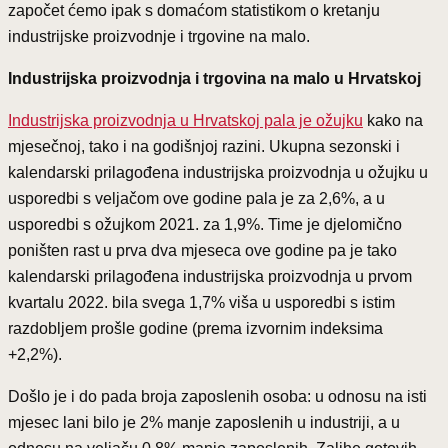
započet ćemo ipak s domaćom statistikom o kretanju
industrijske proizvodnje i trgovine na malo.
Industrijska proizvodnja i trgovina na malo u Hrvatskoj
Industrijska proizvodnja u Hrvatskoj pala je ožujku
kako na
mjesečnoj, tako i na godišnjoj razini. Ukupna sezonski i
kalendarski prilagođena industrijska proizvodnja u ožujku u
usporedbi s veljačom ove godine pala je za 2,6%, a u
usporedbi s ožujkom 2021. za 1,9%. Time je djelomično
poništen rast u prva dva mjeseca ove godine pa je tako
kalendarski prilagođena industrijska proizvodnja u prvom
kvartalu 2022. bila svega 1,7% viša u usporedbi s istim
razdobljem prošle godine (prema izvornim indeksima
+2,2%).
Došlo je i do pada broja zaposlenih osoba: u odnosu na isti
mjesec lani bilo je 2% manje zaposlenih u industriji, a u