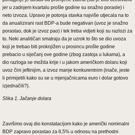
jer u zadnjem kvartalu prošle godine su snažno porasle) i
neto izvoza. Upravo je potonja stavka najviše utjecala na to
da anualizirani rast BDP-a bude negativan (uvoz je snažno
porastao, dok je izvoz pao) i tek treba vidjeti koji su razlozi za
to. Neki analitičari smatraju da je uzrok to što se dio uvoza
koji je trebao biti proknjižen u prosincu prošle godine
prebacio u siječanj ove godine (zbog zastoja u lukama), a
dio razloga se možda krije i u jakom američkom dolaru koji
uvoz čini jeftinijim, a izvoz manje konkurentnim (inače, jeste
li primijetili kako su se u mjenjačnicama euro i dolar gotovo
izjednačili?).
Slika 1. Jačanje dolara
Završimo ovaj dio konstatacijom kako je američki nominalni
BDP zapravo porastao za 6,5% u odnosu na prethodni