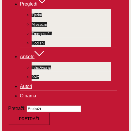
Pregledi
Tjedni
Mjesečni
Tromjesečni
Godišnji
Ankete
Istraživanja
Kviz
Autori
O nama
Pretraži: