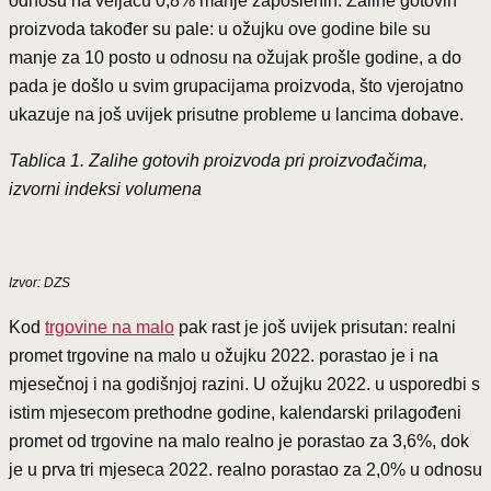
odnosu na veljaču 0,8% manje zaposlenih. Zalihe gotovih
proizvoda također su pale: u ožujku ove godine bile su
manje za 10 posto u odnosu na ožujak prošle godine, a do
pada je došlo u svim grupacijama proizvoda, što vjerojatno
ukazuje na još uvijek prisutne probleme u lancima dobave.
Tablica 1. Zalihe gotovih proizvoda pri proizvođačima,
izvorni indeksi volumena
Izvor: DZS
Kod
trgovine na malo
pak rast je još uvijek prisutan: realni
promet trgovine na malo u ožujku 2022. porastao je i na
mjesečnoj i na godišnjoj razini. U ožujku 2022. u usporedbi s
istim mjesecom prethodne godine, kalendarski prilagođeni
promet od trgovine na malo realno je porastao za 3,6%, dok
je u prva tri mjeseca 2022. realno porastao za 2,0% u odnosu