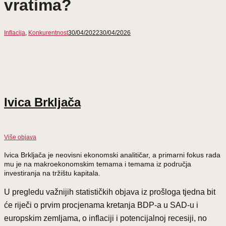
vratima?
Inflacija
,
Konkurentnost
30/04/2022
30/04/2026
Ivica Brkljača
Više objava
Ivica Brkljača je neovisni ekonomski analitičar, a primarni fokus rada
mu je na makroekonomskim temama i temama iz područja
investiranja na tržištu kapitala.
U pregledu važnijih statističkih objava iz prošloga tjedna bit
će riječi o prvim procjenama kretanja BDP-a u SAD-u i
europskim zemljama, o inflaciji i potencijalnoj recesiji, no