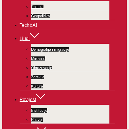
Politika
Geopolitika
Tech&AI
Ljudi
Demografija i migracije
Mirovine
Obrazovanje
Zdravlje
Kultura
Povijest
Institucije
Razvoj