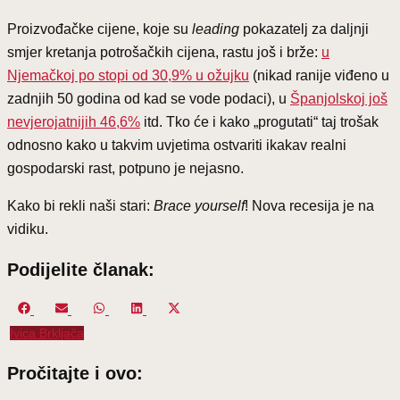
Proizvođačke cijene, koje su
leading
pokazatelj za daljnji
smjer kretanja potrošačkih cijena, rastu još i brže:
u
Njemačkoj po stopi od 30,9% u ožujku
(nikad ranije viđeno u
zadnjih 50 godina od kad se vode podaci), u
Španjolskoj još
nevjerojatnijih 46,6%
itd. Tko će i kako „progutati“ taj trošak
odnosno kako u takvim uvjetima ostvariti ikakav realni
gospodarski rast, potpuno je nejasno.
Kako bi rekli naši stari:
Brace yourself
! Nova recesija je na
vidiku.
Podijelite članak:
Share
Share
Share
Share
Share
on
on
on
on
on
Ivica Brkljača
Facebook
Email
WhatsApp
LinkedIn
X
(Twitter)
Pročitajte i ovo: