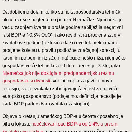
Da dobijemo dojam koliko su neka gospodarstva tehnički
blizu recesije pogledajmo primjer Njemačke. Njemačka je
već u zadnjem kvartalu prošle godine zabilježila negativni
rast BDP-a (-0,3% QoQ), i ako revidirana procjena za prvi
kvartal ove godine (rekli smo da su ovo tek preliminarne
procjene koje su u pravilu podložne značajnoj korekciji u
kasnijim potpunijim izračunima) bude nešto niža, njemačko
gospodarstvo će tehnički već biti u – recesiji. Dakle, iako
Njemačka još nije dostigla ni predpandemijsku razinu
gospodarske aktivnosti
, već bi mogla zagaziti u novu
recesiju, što je svakako zabrinjavajuća vijest za najveće
europsko gospodarstvo (podsjetimo, definicija recesije je
kada BDP padne dva kvartala uzastopno).
Objava o kretanju američkog BDP-a u četvrtak posebno je
bila u fokusu:
neočekivani pad BDP-a od 1,4% u prvom
kvartalu ove godine
mnogima je zazvonio u ušima. Očekivao