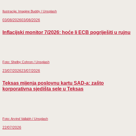
Ilustracija: Imagine Buddy / Unsplash
03/08/2026
03/08/2026
Inflacijski monitor 7/2026: hoće li ECB pogriješiti u rujnu
Foto: Shelby Cohron / Unsplash
23/07/2026
23/07/2026
Teksas mijenja poslovnu kartu SAD-a: zašto
korporativna sjedišta sele u Teksas
Foto: Arvind Vallabh / Unsplash
22/07/2026