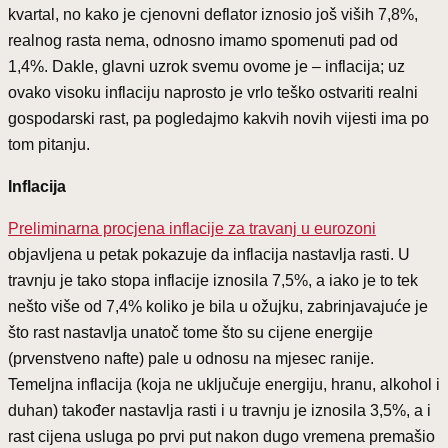
kvartal, no kako je cjenovni deflator iznosio još viših 7,8%,
realnog rasta nema, odnosno imamo spomenuti pad od
1,4%. Dakle, glavni uzrok svemu ovome je – inflacija; uz
ovako visoku inflaciju naprosto je vrlo teško ostvariti realni
gospodarski rast, pa pogledajmo kakvih novih vijesti ima po
tom pitanju.
Inflacija
Preliminarna procjena inflacije za travanj u eurozoni
objavljena u petak pokazuje da inflacija nastavlja rasti. U
travnju je tako stopa inflacije iznosila 7,5%, a iako je to tek
nešto više od 7,4% koliko je bila u ožujku, zabrinjavajuće je
što rast nastavlja unatoč tome što su cijene energije
(prvenstveno nafte) pale u odnosu na mjesec ranije.
Temeljna inflacija (koja ne uključuje energiju, hranu, alkohol i
duhan) također nastavlja rasti i u travnju je iznosila 3,5%, a i
rast cijena usluga po prvi put nakon dugo vremena premašio