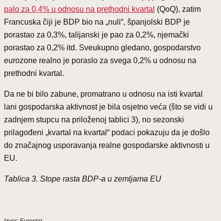
palo za 0,4% u odnosu na prethodni kvartal
(QoQ), zatim
Francuska čiji je BDP bio na „nuli“, španjolski BDP je
porastao za 0,3%, talijanski je pao za 0,2%, njemački
porastao za 0,2% itd. Sveukupno gledano, gospodarstvo
eurozone realno je poraslo za svega 0,2% u odnosu na
prethodni kvartal.
Da ne bi bilo zabune, promatrano u odnosu na isti kvartal
lani gospodarska aktivnost je bila osjetno veća (što se vidi u
zadnjem stupcu na priloženoj tablici 3), no sezonski
prilagođeni „kvartal na kvartal“ podaci pokazuju da je došlo
do značajnog usporavanja realne gospodarske aktivnosti u
EU.
Tablica 3. Stope rasta BDP-a u zemljama EU
Izvor: Eurostat