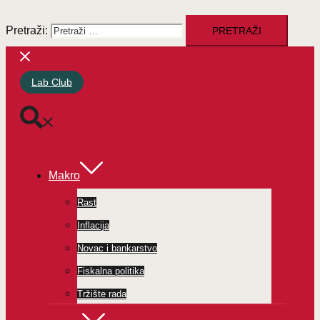
Pretraži:
Lab Club
Makro
Rast
Inflacija
Novac i bankarstvo
Fiskalna politika
Tržište rada