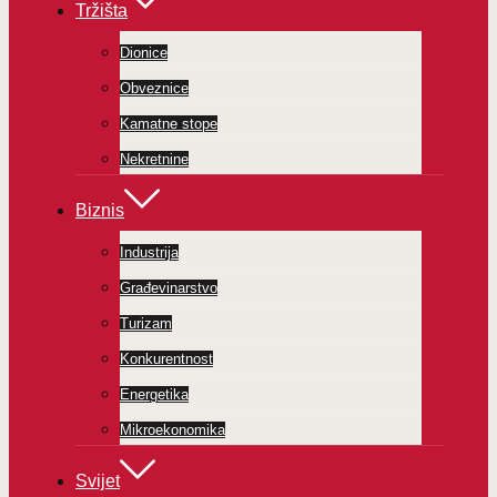
Tržišta
Dionice
Obveznice
Kamatne stope
Nekretnine
Biznis
Industrija
Građevinarstvo
Turizam
Konkurentnost
Energetika
Mikroekonomika
Svijet