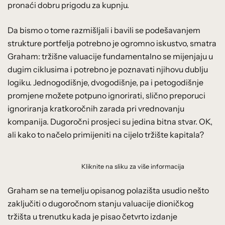
pronaći dobru prigodu za kupnju.
Da bismo o tome razmišljali i bavili se podešavanjem
strukture portfelja potrebno je ogromno iskustvo, smatra
Graham: tržišne valuacije fundamentalno se mijenjaju u
dugim ciklusima i potrebno je poznavati njihovu dublju
logiku. Jednogodišnje, dvogodišnje, pa i petogodišnje
promjene možete potpuno ignorirati, slično preporuci
ignoriranja kratkoročnih zarada pri vrednovanju
kompanija. Dugoročni prosjeci su jedina bitna stvar. OK,
ali kako to načelo primijeniti na cijelo tržište kapitala?
Kliknite na sliku za više informacija
Graham se na temelju opisanog polazišta usudio nešto
zaključiti o dugoročnom stanju valuacije dioničkog
tržišta u trenutku kada je pisao četvrto izdanje