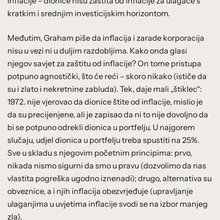
inflacije – dionice nisu zaštita od inflacije za ulagače s
kratkim i srednjim investicijskim horizontom.
Međutim, Graham piše da inflacija i zarade korporacija
nisu u vezi ni u duljim razdobljima. Kako onda glasi
njegov savjet za zaštitu od inflacije? On tome pristupa
potpuno agnostički, što će reći – skoro nikako (ističe da
su i zlato i nekretnine zabluda). Tek, daje mali „štiklec“:
1972. nije vjerovao da dionice štite od inflacije, mislio je
da su precijenjene, ali je zapisao da ni to nije dovoljno da
bi se potpuno odrekli dionica u portfelju. U najgorem
slučaju, udjel dionica u portfelju treba spustiti na 25%.
Sve u skladu s njegovim početnim principima: prvo,
nikada nismo sigurni da smo u pravu (dozvolimo da nas
vlastita pogreška ugodno iznenadi); drugo, alternativa su
obveznice, a i njih inflacija obezvrjeđuje (upravljanje
ulaganjima u uvjetima inflacije svodi se na izbor manjeg
zla).