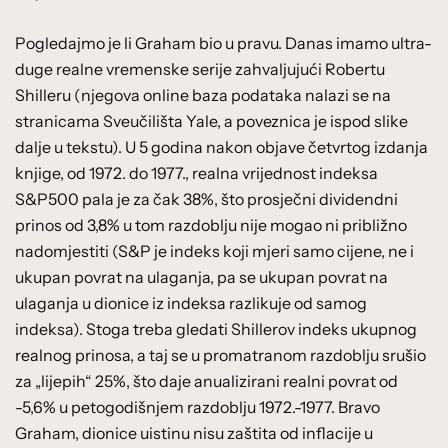
Pogledajmo je li Graham bio u pravu. Danas imamo ultra-
duge realne vremenske serije zahvaljujući Robertu
Shilleru (njegova online baza podataka nalazi se na
stranicama Sveučilišta Yale, a poveznica je ispod slike
dalje u tekstu). U 5 godina nakon objave četvrtog izdanja
knjige, od 1972. do 1977., realna vrijednost indeksa
S&P500 pala je za čak 38%, što prosječni dividendni
prinos od 3,8% u tom razdoblju nije mogao ni približno
nadomjestiti (S&P je indeks koji mjeri samo cijene, ne i
ukupan povrat na ulaganja, pa se ukupan povrat na
ulaganja u dionice iz indeksa razlikuje od samog
indeksa). Stoga treba gledati Shillerov indeks ukupnog
realnog prinosa, a taj se u promatranom razdoblju srušio
za „lijepih“ 25%, što daje anualizirani realni povrat od
-5,6% u petogodišnjem razdoblju 1972.-1977. Bravo
Graham, dionice uistinu nisu zaštita od inflacije u