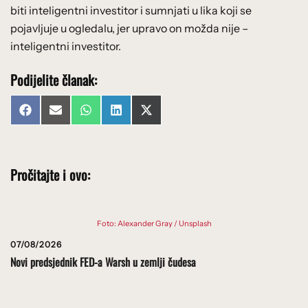
biti inteligentni investitor i sumnjati u lika koji se
pojavljuje u ogledalu, jer upravo on možda nije –
inteligentni investitor.
Podijelite članak:
Share
Share
Share
Share
Share
Facebook
Email
WhatsApp
LinkedIn
X
on
on
on
on
on
(Twitter)
Pročitajte i ovo:
Foto: Alexander Gray / Unsplash
07/08/2026
Novi predsjednik FED-a Warsh u zemlji čudesa