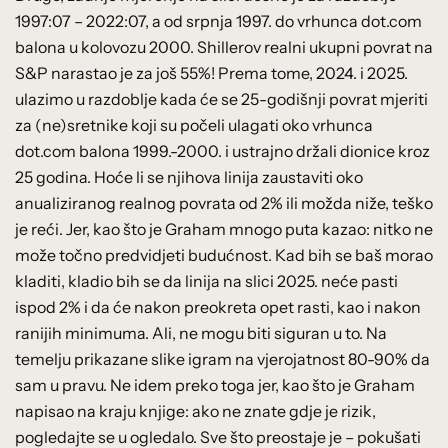
1997:07 – 2022:07, a od srpnja 1997. do vrhunca dot.com
balona u kolovozu 2000. Shillerov realni ukupni povrat na
S&P narastao je za još 55%! Prema tome, 2024. i 2025.
ulazimo u razdoblje kada će se 25-godišnji povrat mjeriti
za (ne)sretnike koji su počeli ulagati oko vrhunca
dot.com balona 1999.-2000. i ustrajno držali dionice kroz
25 godina. Hoće li se njihova linija zaustaviti oko
anualiziranog realnog povrata od 2% ili možda niže, teško
je reći. Jer, kao što je Graham mnogo puta kazao: nitko ne
može točno predvidjeti budućnost. Kad bih se baš morao
kladiti, kladio bih se da linija na slici 2025. neće pasti
ispod 2% i da će nakon preokreta opet rasti, kao i nakon
ranijih minimuma. Ali, ne mogu biti siguran u to. Na
temelju prikazane slike igram na vjerojatnost 80-90% da
sam u pravu. Ne idem preko toga jer, kao što je Graham
napisao na kraju knjige: ako ne znate gdje je rizik,
pogledajte se u ogledalo. Sve što preostaje je – pokušati