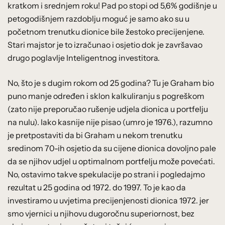
kratkom i srednjem roku! Pad po stopi od 5,6% godišnje u
petogodišnjem razdoblju moguć je samo ako su u
početnom trenutku dionice bile žestoko precijenjene.
Stari majstor je to izračunao i osjetio dok je završavao
drugo poglavlje Inteligentnog investitora.
No, što je s dugim rokom od 25 godina? Tu je Graham bio
puno manje određen i sklon kalkuliranju s pogreškom
(zato nije preporučao rušenje udjela dionica u portfelju
na nulu). Iako kasnije nije pisao (umro je 1976.), razumno
je pretpostaviti da bi Graham u nekom trenutku
sredinom 70-ih osjetio da su cijene dionica dovoljno pale
da se njihov udjel u optimalnom portfelju može povećati.
No, ostavimo takve spekulacije po strani i pogledajmo
rezultat u 25 godina od 1972. do 1997. To je kao da
investiramo u uvjetima precijenjenosti dionica 1972. jer
smo vjernici u njihovu dugoročnu superiornost, bez