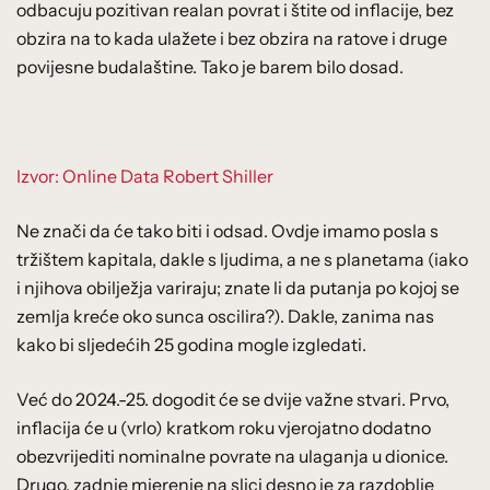
odbacuju pozitivan realan povrat i štite od inflacije, bez
obzira na to kada ulažete i bez obzira na ratove i druge
povijesne budalaštine. Tako je barem bilo dosad.
Izvor: Online Data Robert Shiller
Ne znači da će tako biti i odsad. Ovdje imamo posla s
tržištem kapitala, dakle s ljudima, a ne s planetama (iako
i njihova obilježja variraju; znate li da putanja po kojoj se
zemlja kreće oko sunca oscilira?). Dakle, zanima nas
kako bi sljedećih 25 godina mogle izgledati.
Već do 2024.-25. dogodit će se dvije važne stvari. Prvo,
inflacija će u (vrlo) kratkom roku vjerojatno dodatno
obezvrijediti nominalne povrate na ulaganja u dionice.
Drugo, zadnje mjerenje na slici desno je za razdoblje