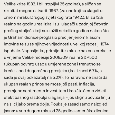
Velike krize 1932. i bili strpljivi 25 godina), a sličan se
rezultat mogao ostvariti 1967. (za one koji su ulagali u
crnom mraku Drugog svjetskog rata 1942.). Blizu 12%
realno na godinu realizirali su i ulagači u zadnjoj četvrtini
prošlog stoljeća koji su uložili nekoliko godina nakon što
je Graham dionice proglasio precijenjenom klasom
imovine te su se njihove vrijednosti u velikoj recesiji 1974.
ispuhale. Naposljetku, primijetite kako je nakon korekcije
u vrijeme Velike recesije 2008./09. realni S&P500
(ukupan povrat) ušao u umjerene zone i trenutno se
kreće ispod dugoročnog prosjeka (koji iznosi 6,7%, a
sada je ovaj pokazatelj na 5,2%). To naravno ne znači da
ukupan realan prinos ne može još pasti. Inflacija,
promjene sentimenta investitora i kao što ćemo vidjeti –
efekt baznog razdoblja ulaganja – još stignu povući liniju
na slici jako prema dolje. Pouka je zasad samo naizgled
jasna: u vrlo dugom roku od 25 godina američke dionice