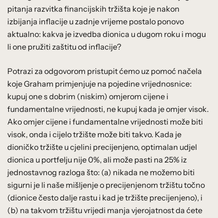
pitanja razvitka financijskih tržišta koje je nakon
izbijanja inflacije u zadnje vrijeme postalo ponovo
aktualno: kakva je izvedba dionica u dugom roku i mogu
li one pružiti zaštitu od inflacije?
Potrazi za odgovorom pristupit ćemo uz pomoć načela
koje Graham primjenjuje na pojedine vrijednosnice:
kupuj one s dobrim (niskim) omjerom cijene i
fundamentalne vrijednosti, ne kupuj kada je omjer visok.
Ako omjer cijene i fundamentalne vrijednosti može biti
visok, onda i cijelo tržište može biti takvo. Kada je
dioničko tržište u cjelini precijenjeno, optimalan udjel
dionica u portfelju nije 0%, ali može pasti na 25% iz
jednostavnog razloga što: (a) nikada ne možemo biti
sigurni je li naše mišljenje o precijenjenom tržištu točno
(dionice često dalje rastu i kad je tržište precijenjeno), i
(b) na takvom tržištu vrijedi manja vjerojatnost da ćete