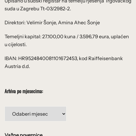
Upisano u sudski registar na temelju rješenja Trgovačkog
suda u Zagrebu Tt-03/2982-2.
Direktori: Velimir Šonje, Amina Ahec Šonje
Temeljni kapital: 27.100,00 kuna / 3.596,79 eura, uplaćen
u cijelosti.
IBAN: HR9524840081101672453, kod Raiffeisenbank
Austria d.d.
Arhiva po mjesecima:
Arhiva
po
mjesecima:
Važne poveznice