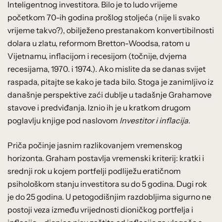
Inteligentnog investitora. Bilo je to ludo vrijeme
početkom 70-ih godina prošlog stoljeća (nije li svako
vrijeme takvo?), obilježeno prestanakom konvertibilnosti
dolara u zlatu, reformom Bretton-Woodsa, ratom u
Vijetnamu, inflacijom i recesijom (točnije, dvjema
recesijama, 1970. i 1974.). Ako mislite da se danas svijet
raspada, pitajte se kako je tada bilo. Stoga je zanimljivo iz
današnje perspektive zaći dublje u tadašnje Grahamove
stavove i predviđanja. Iznio ih je u kratkom drugom
poglavlju knjige pod naslovom
Investitor i inflacija
.
Priča počinje jasnim razlikovanjem vremenskog
horizonta. Graham postavlja vremenski kriterij: kratki i
srednji rok u kojem portfelji podliježu eratičnom
psihološkom stanju investitora su do 5 godina. Dugi rok
je do 25 godina. U petogodišnjim razdobljima sigurno ne
postoji veza između vrijednosti dioničkog portfelja i