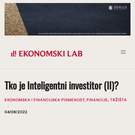
Prijeđi
na
sadržaj
Tko je Inteligentni investitor (II)?
EKONOMSKA I FINANCIJSKA PISMENOST
,
FINANCIJE
,
TRŽIŠTA
04/08/2022