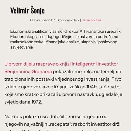
Velimir Šonje
Glavni urednik
/
Ekonomski lab
|
Više objava
Ekonomski analitičar, vlasnik i direktor Arhivanalitike i urednik
Ekonomskog laba s dugogodišnjim iskustvom u područjima
makroekonomske i financijske analize, ulaganja i poslovnog
savjetovanja.
U prvom dijelu rasprave o knjizi Inteligentni investitor
Benjmanina Grahama
prikazali smo neke od temeljnih
tradicionalnih postavki vrijednosnog investiranja. Prvo
izdanje njegove slavne knjige izašlo je 1949., a četvrto,
koje smo kratko prikazali u prvom nastavku, ugledalo je
svjetlo dana 1972.
Na kraju prikaza usredotočili smo se na jedan od
njegovih najvažnijih „recepata“: razborit investitor drži