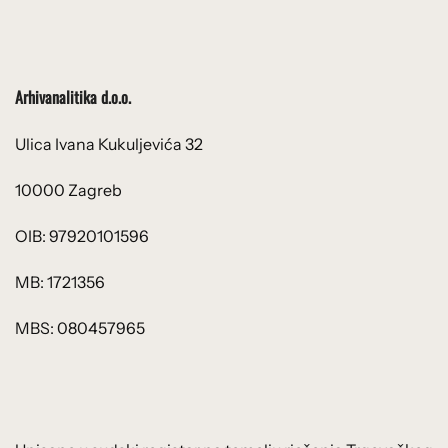
Arhivanalitika d.o.o.
Ulica Ivana Kukuljevića 32
10000 Zagreb
OIB: 97920101596
MB: 1721356
MBS: 080457965