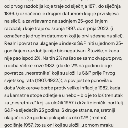
od prvog razdoblja koje traje od siječnja 1871. do siječnja
1896. (i označeno je drugim datumom koji je prvi slijeva
na slici), a završavamo na zadnjem 25-godišnjem
razdoblju koje traje od srpnja 1997. do srpnja 2022. (i
označeno je drugim datumom koji je prvi sdesna na slici).
Realni povrat na ulaganje u indeks S&P niti u jednom 25-
godišnjem razdoblju nije bio negativan. Štoviše, nikada
nije pao ispod 2%. Na tih 2% našao se samo dvaput: prvo,
u doba Velike krize 1932. (dakle, 2% na godinu bio je
povrat za „nesretnike“ koji su uložili u S&P prije Prvog
svjetskog rata (1907.-1932.)), a povijest se ponovila u
doba Volckerove borbe protiv velike inflacije 1982. kada
su kamatne stope odletjele u nebo – bio je to loš trenutak
za „nesretnike“ koji su uložili 1957. i držali dionički portfelj
S&P-a sljedećih 25 godina. S druge strane, najsretniji
ulagači na 25 godina pokupili su oko 12% (realno)
godišnje 1957. (to su oni koji su uložili u crnom mraku