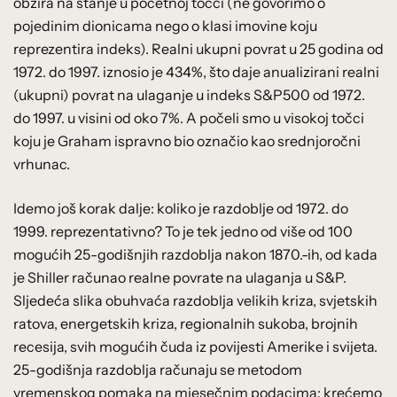
obzira na stanje u početnoj točci (ne govorimo o
pojedinim dionicama nego o klasi imovine koju
reprezentira indeks). Realni ukupni povrat u 25 godina od
1972. do 1997. iznosio je 434%, što daje anualizirani realni
(ukupni) povrat na ulaganje u indeks S&P500 od 1972.
do 1997. u visini od oko 7%. A počeli smo u visokoj točci
koju je Graham ispravno bio označio kao srednjoročni
vrhunac.
Idemo još korak dalje: koliko je razdoblje od 1972. do
1999. reprezentativno? To je tek jedno od više od 100
mogućih 25-godišnjih razdoblja nakon 1870.-ih, od kada
je Shiller računao realne povrate na ulaganja u S&P.
Sljedeća slika obuhvaća razdoblja velikih kriza, svjetskih
ratova, energetskih kriza, regionalnih sukoba, brojnih
recesija, svih mogućih čuda iz povijesti Amerike i svijeta.
25-godišnja razdoblja računaju se metodom
vremenskog pomaka na mjesečnim podacima: krećemo