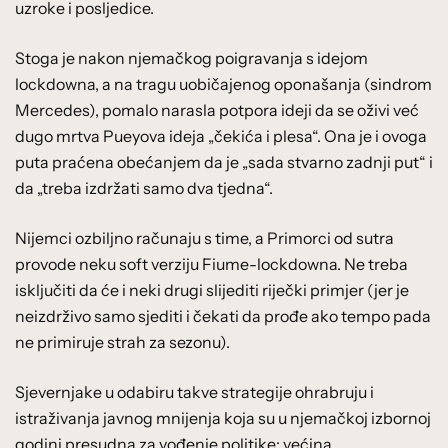
uzroke i posljedice.
Stoga je nakon njemačkog poigravanja s idejom
lockdowna, a na tragu uobičajenog oponašanja (sindrom
Mercedes), pomalo narasla potpora ideji da se oživi već
dugo mrtva Pueyova ideja „čekića i plesa“. Ona je i ovoga
puta praćena obećanjem da je „sada stvarno zadnji put“ i
da „treba izdržati samo dva tjedna“.
Nijemci ozbiljno računaju s time, a Primorci od sutra
provode neku soft verziju Fiume-lockdowna. Ne treba
isključiti da će i neki drugi slijediti riječki primjer (jer je
neizdrživo samo sjediti i čekati da prođe ako tempo pada
ne primiruje strah za sezonu).
Sjevernjake u odabiru takve strategije ohrabruju i
istraživanja javnog mnijenja koja su u njemačkoj izbornoj
godini presudna za vođenje politike: većina