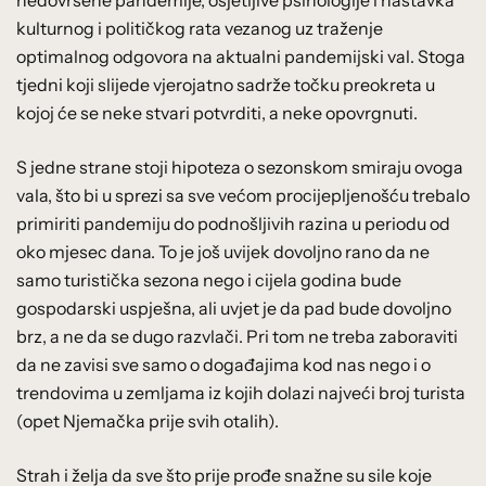
kulturnog i političkog rata vezanog uz traženje
optimalnog odgovora na aktualni pandemijski val. Stoga
tjedni koji slijede vjerojatno sadrže točku preokreta u
kojoj će se neke stvari potvrditi, a neke opovrgnuti.
S jedne strane stoji hipoteza o sezonskom smiraju ovoga
vala, što bi u sprezi sa sve većom procijepljenošću trebalo
primiriti pandemiju do podnošljivih razina u periodu od
oko mjesec dana. To je još uvijek dovoljno rano da ne
samo turistička sezona nego i cijela godina bude
gospodarski uspješna, ali uvjet je da pad bude dovoljno
brz, a ne da se dugo razvlači. Pri tom ne treba zaboraviti
da ne zavisi sve samo o događajima kod nas nego i o
trendovima u zemljama iz kojih dolazi najveći broj turista
(opet Njemačka prije svih otalih).
Strah i želja da sve što prije prođe snažne su sile koje