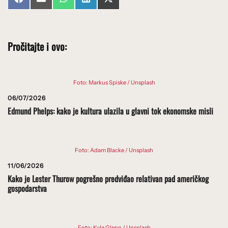
Share
Share
Share
Share
Share
Facebook
Email
WhatsApp
LinkedIn
X
on
on
on
on
on
(Twitter)
Pročitajte i ovo:
Foto: Markus Spiske / Unsplash
06/07/2026
Edmund Phelps: kako je kultura ulazila u glavni tok ekonomske misli
Foto: Adam Blacke / Unsplash
11/06/2026
Kako je Lester Thurow pogrešno predviđao relativan pad američkog
gospodarstva
Foto: Kyle Glenn / Unsplash