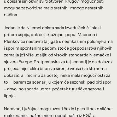
u opisani širi okvir, svi ti otvoreni krugovi mogućnosti
mogu se zatvoriti na malo sretnih i mnogo nesretnih
načina.
Jedan je da Nijemci doista sada izvedu čekić i ples i
pritom uspiju, dok će se južnjaci poput Macrona i
Plenkovića nastaviti taljigati s neefikasnim polumjerama
i sporim spontanim padom, što će gospodarstva njihovih
zemalja još više udaljiti od visokih standarda Njemačke i
sjevera Europe. Pretpostavka za taj scenarij je da dolazak
proljeća nije toliko bitan za širenje virusa (za što nema
dokaza), ali recimo da postoji neka mala mogućnost i za
to, ili barem za scenarij u kojem će sezonski pad biti spor
– dovoljno spor da ugrozi početak turističke sezone 1.
lipnja.
Naravno, i južnjaci mogu uvesti čekić i ples ili neke slične
malo manje snažne mjere, poput naših iz PGŽ-a.