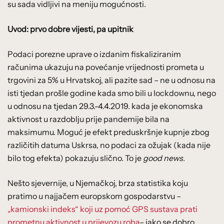
su sada vidljivi na meniju mogućnosti.
Uvod: prvo dobre vijesti, pa upitnik
Podaci porezne uprave o izdanim fiskaliziranim
računima ukazuju na povećanje vrijednosti prometa u
trgovini za 5% u Hrvatskoj, ali pazite sad – ne u odnosu na
isti tjedan prošle godine kada smo bili u lockdownu, nego
u odnosu na tjedan 29.3.-4.4.2019. kada je ekonomska
aktivnost u razdoblju prije pandemije bila na
maksimumu. Moguć je efekt preduskršnje kupnje zbog
različitih datuma Uskrsa, no podaci za ožujak (kada nije
bilo tog efekta) pokazuju slično. To je
good news
.
Nešto sjevernije, u Njemačkoj, brza statistika koju
pratimo u najjačem europskom gospodarstvu –
„kamionski indeks“ koji uz pomoć GPS sustava prati
prometnu aktivnost u prijevozu roba
– jako se dobro