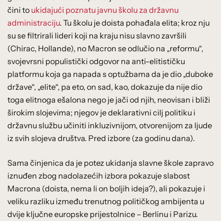
čini to
ukidajući poznatu javnu školu za državnu
administraciju
. Tu školu je doista pohađala elita; kroz nju
su se filtrirali lideri koji na kraju nisu slavno završili
(Chirac, Hollande), no Macron se odlučio na „reformu“,
svojevrsni populistički odgovor na anti-elitističku
platformu koja ga napada s optužbama da je dio „duboke
države“, „elite“, pa eto, on sad, kao, dokazuje da nije dio
toga elitnoga ešalona nego je jači od njih, neovisan i bliži
širokim slojevima; njegov je deklarativni cilj politiku i
državnu službu učiniti inkluzivnijom, otvorenijom za ljude
iz svih slojeva društva. Pred izbore (za godinu dana).
Sama činjenica da je potez ukidanja slavne škole zapravo
iznuđen zbog nadolazećih izbora pokazuje slabost
Macrona (doista, nema li on boljih ideja?), ali pokazuje i
veliku razliku između trenutnog političkog ambijenta u
dvije ključne europske prijestolnice – Berlinu i Parizu.