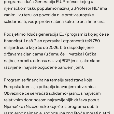
programa Iduća Generacija EU. Profesor kojeg u
njemačkom tisku popularno nazivaju „Profesor NE“ ima
zanimljivu tezu: on govori da nije protiv europske
solidarnosti, već je protiv načina kako se ona financira.
Podsjetimo: Iduća generacija EU (program iz kojeg će se
financirati i naš Plan oporavka i otpornosti) teži 750
milijardi eura koje će do 2026. biti raspodijeljene
državama članicama (u čemu će Hrvatska i Grčka
najbolje proći u odnosu na svoj BDP jer su jako slabo
razvijene i najviše pogođene pandemijom).
Program se financira na temelju sredstava koje
Europska komisija prikuplja idavanjem obveznica.
Obveznice će se vraćati solidarno (jasno, s najvećim
relativnim doprinosom najrazvijenijih država poput
Njemačke i Nizozemske koje će iz programa dobiti
razmjerno najmanje u odnosu na ono što će morati platiti