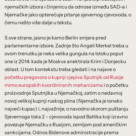
njemačkih izbora i činjenicu da odnose između SAD-a i
Njemačke jako opterećuje pitanje sjevernog cjevovoda, o
čemu nešto više dalje u tekstu.
S ove strane, jasno je kamo Berlin smjera pred
parlamentarne izbore. Zadnje što Angeli Merkel treba u
ovom trenutku je neka velika gungula na Istoku poput
one iz 2014. kada je Moskva anektirala Krim i Donjecku
oblast. U tom kontekstu treba gledati i na najave o
početku pregovora o kupnji cjepiva Sputnjik od Rusije
mimo europskih koordiniranih mehanizama
i o početku
proizvodnje Sputnjika u Njemačkoj, zatim o nedavnoj
novoj velikoj kupnji ruskog plina (Njemačka je ionako
najveći kupac) i, najvažnije, o navodno skorom puštanju
Sjevernoga toka 2 – cjevovoda ispod Baltika koji izravno
povezuje Njemačku s Rusijom, zemljom pod američkim
sankcijama. Odnos Bidenove administracije prema