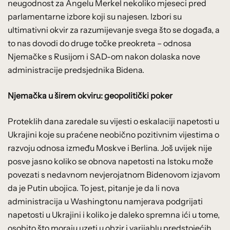
neugodnost za Angelu Merkel nekoliko mjeseci pred
parlamentarne izbore koji su najesen. Izbori su
ultimativni okvir za razumijevanje svega što se događa, a
to nas dovodi do druge točke preokreta – odnosa
Njemačke s Rusijom i SAD-om nakon dolaska nove
administracije predsjednika Bidena.
Njemačka u širem okviru: geopolitički poker
Proteklih dana zaredale su vijesti o eskalaciji napetosti u
Ukrajini koje su praćene neobično pozitivnim vijestima o
razvoju odnosa između Moskve i Berlina. Još uvijek nije
posve jasno koliko se obnova napetosti na Istoku može
povezati s nedavnom nevjerojatnom Bidenovom izjavom
da je Putin ubojica. To jest, pitanje je da li nova
administracija u Washingtonu namjerava podgrijati
napetosti u Ukrajini i koliko je daleko spremna ići u tome,
osobito što moraju uzeti u obzir i varijablu predstojećih