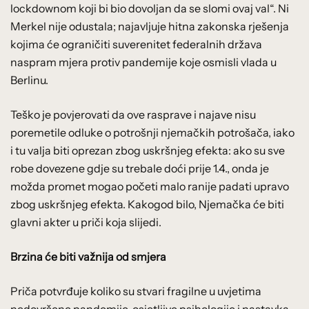
lockdownom koji bi bio dovoljan da se slomi ovaj val“. Ni
Merkel nije odustala; najavljuje hitna zakonska rješenja
kojima će ograničiti suverenitet federalnih država
naspram mjera protiv pandemije koje osmisli vlada u
Berlinu.
Teško je povjerovati da ove rasprave i najave nisu
poremetile odluke o potrošnji njemačkih potrošača, iako
i tu valja biti oprezan zbog uskršnjeg efekta: ako su sve
robe dovezene gdje su trebale doći prije 1.4., onda je
možda promet mogao početi malo ranije padati upravo
zbog uskršnjeg efekta. Kakogod bilo, Njemačka će biti
glavni akter u priči koja slijedi.
Brzina će biti važnija od smjera
Priča potvrđuje koliko su stvari fragilne u uvjetima
nedovršene pandemije, osjetljive psihologije i nastavka