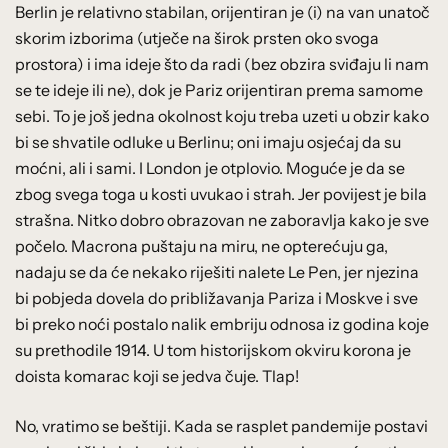
Berlin je relativno stabilan, orijentiran je (i) na van unatoč
skorim izborima (utječe na širok prsten oko svoga
prostora) i ima ideje što da radi (bez obzira sviđaju li nam
se te ideje ili ne), dok je Pariz orijentiran prema samome
sebi. To je još jedna okolnost koju treba uzeti u obzir kako
bi se shvatile odluke u Berlinu; oni imaju osjećaj da su
moćni, ali i sami. I London je otplovio. Moguće je da se
zbog svega toga u kosti uvukao i strah. Jer povijest je bila
strašna. Nitko dobro obrazovan ne zaboravlja kako je sve
počelo. Macrona puštaju na miru, ne opterećuju ga,
nadaju se da će nekako riješiti nalete Le Pen, jer njezina
bi pobjeda dovela do približavanja Pariza i Moskve i sve
bi preko noći postalo nalik embriju odnosa iz godina koje
su prethodile 1914. U tom historijskom okviru korona je
doista komarac koji se jedva čuje. Tlap!
No, vratimo se beštiji. Kada se rasplet pandemije postavi