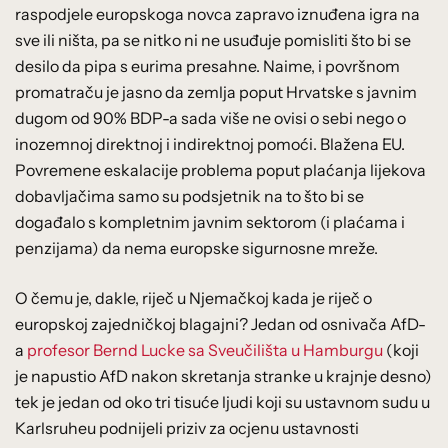
raspodjele europskoga novca zapravo iznuđena igra na
sve ili ništa, pa se nitko ni ne usuđuje pomisliti što bi se
desilo da pipa s eurima presahne. Naime, i površnom
promatraču je jasno da zemlja poput Hrvatske s javnim
dugom od 90% BDP-a sada više ne ovisi o sebi nego o
inozemnoj direktnoj i indirektnoj pomoći. Blažena EU.
Povremene eskalacije problema poput plaćanja lijekova
dobavljačima samo su podsjetnik na to što bi se
događalo s kompletnim javnim sektorom (i plaćama i
penzijama) da nema europske sigurnosne mreže.
O čemu je, dakle, riječ u Njemačkoj kada je riječ o
europskoj zajedničkoj blagajni? Jedan od osnivača AfD-
a
profesor Bernd Lucke sa Sveučilišta u Hamburgu
(koji
je napustio AfD nakon skretanja stranke u krajnje desno)
tek je jedan od oko tri tisuće ljudi koji su ustavnom sudu u
Karlsruheu podnijeli priziv za ocjenu ustavnosti