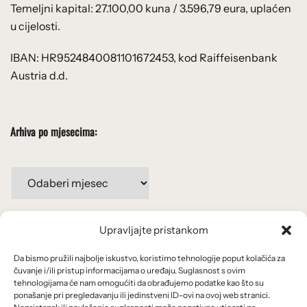
Temeljni kapital: 27.100,00 kuna / 3.596,79 eura, uplaćen
u cijelosti.
IBAN: HR9524840081101672453, kod Raiffeisenbank
Austria d.d.
Arhiva po mjesecima:
Arhiva
po
mjesecima:
Upravljajte pristankom
Važne poveznice
Da bismo pružili najbolje iskustvo, koristimo tehnologije poput kolačića za
Uvjeti korištenja
čuvanje i/ili pristup informacijama o uređaju. Suglasnost s ovim
tehnologijama će nam omogućiti da obrađujemo podatke kao što su
Politika privatnosti
ponašanje pri pregledavanju ili jedinstveni ID-ovi na ovoj web stranici.