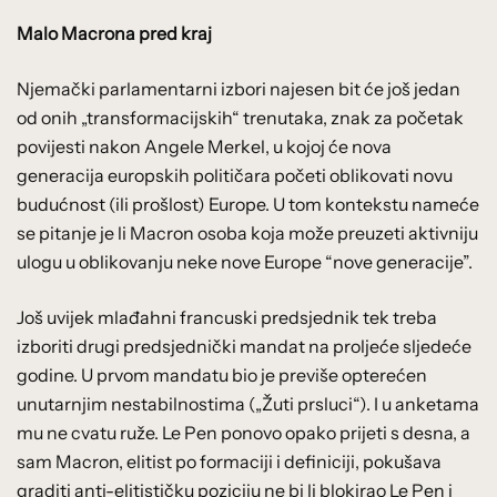
Malo Macrona pred kraj
Njemački parlamentarni izbori najesen bit će još jedan
od onih „transformacijskih“ trenutaka, znak za početak
povijesti nakon Angele Merkel, u kojoj će nova
generacija europskih političara početi oblikovati novu
budućnost (ili prošlost) Europe. U tom kontekstu nameće
se pitanje je li Macron osoba koja može preuzeti aktivniju
ulogu u oblikovanju neke nove Europe “nove generacije”.
Još uvijek mlađahni francuski predsjednik tek treba
izboriti drugi predsjednički mandat na proljeće sljedeće
godine. U prvom mandatu bio je previše opterećen
unutarnjim nestabilnostima („Žuti prsluci“). I u anketama
mu ne cvatu ruže. Le Pen ponovo opako prijeti s desna, a
sam Macron, elitist po formaciji i definiciji, pokušava
graditi anti-elitističku poziciju ne bi li blokirao Le Pen i