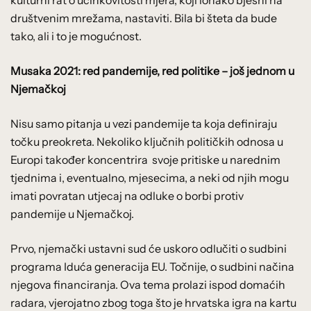
društvenim mrežama, nastaviti. Bila bi šteta da bude
tako, ali i to je mogućnost.
Musaka 2021: red pandemije, red politike – još jednom u
Njemačkoj
Nisu samo pitanja u vezi pandemije ta koja definiraju
točku preokreta. Nekoliko ključnih političkih odnosa u
Europi također koncentrira svoje pritiske u narednim
tjednima i, eventualno, mjesecima, a neki od njih mogu
imati povratan utjecaj na odluke o borbi protiv
pandemije u Njemačkoj.
Prvo, njemački ustavni sud će uskoro odlučiti o sudbini
programa Iduća generacija EU. Točnije, o sudbini načina
njegova financiranja. Ova tema prolazi ispod domaćih
radara, vjerojatno zbog toga što je hrvatska igra na kartu