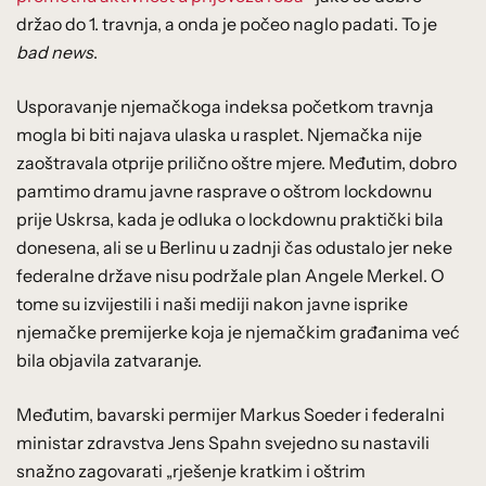
držao do 1. travnja, a onda je počeo naglo padati. To je
bad news
.
Usporavanje njemačkoga indeksa početkom travnja
mogla bi biti najava ulaska u rasplet. Njemačka nije
zaoštravala otprije prilično oštre mjere. Međutim, dobro
pamtimo dramu javne rasprave o oštrom lockdownu
prije Uskrsa, kada je odluka o lockdownu praktički bila
donesena, ali se u Berlinu u zadnji čas odustalo jer neke
federalne države nisu podržale plan Angele Merkel. O
tome su izvijestili i naši mediji nakon javne isprike
njemačke premijerke koja je njemačkim građanima već
bila objavila zatvaranje.
Međutim, bavarski permijer Markus Soeder i federalni
ministar zdravstva Jens Spahn svejedno su nastavili
snažno zagovarati „rješenje kratkim i oštrim