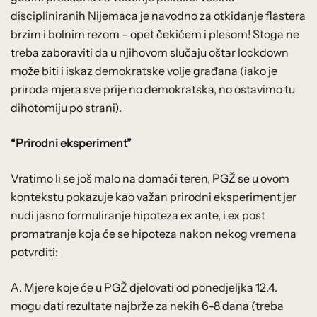
discipliniranih Nijemaca je navodno za otkidanje flastera
brzim i bolnim rezom – opet čekićem i plesom! Stoga ne
treba zaboraviti da u njihovom slučaju oštar lockdown
može biti i iskaz demokratske volje građana (iako je
priroda mjera sve prije no demokratska, no ostavimo tu
dihotomiju po strani).
“Prirodni eksperiment”
Vratimo li se još malo na domaći teren, PGŽ se u ovom
kontekstu pokazuje kao važan prirodni eksperiment jer
nudi jasno formuliranje hipoteza ex ante, i ex post
promatranje koja će se hipoteza nakon nekog vremena
potvrditi:
A. Mjere koje će u PGŽ djelovati od ponedjeljka 12.4.
mogu dati rezultate najbrže za nekih 6-8 dana (treba