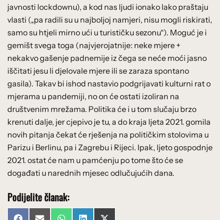
javnosti lockdownu), a kod nas ljudi ionako lako praštaju
vlasti („pa radili su u najboljoj namjeri, nisu mogli riskirati,
samo su htjeli mirno ući u turističku sezonu“). Moguć je i
gemišt svega toga (najvjerojatnije: neke mjere +
nekakvo gašenje padnemije iz čega se neće moći jasno
iščitati jesu li djelovale mjere ili se zaraza spontano
gasila). Takav bi ishod nastavio podgrijavati kulturni rat o
mjerama u pandemiji, no on će ostati izoliran na
društvenim mrežama. Politika će i u tom slučaju brzo
krenuti dalje, jer cjepivo je tu, a do kraja ljeta 2021. gomila
novih pitanja čekat će rješenja na političkim stolovima u
Parizu i Berlinu, pa i Zagrebu i Rijeci. Ipak, ljeto gospodnje
2021. ostat će nam u pamćenju po tome što će se
događati u narednih mjesec odlučujućih dana.
Podijelite članak: