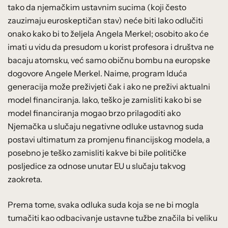
tako da njemačkim ustavnim sucima (koji često
zauzimaju euroskeptičan stav) neće biti lako odlučiti
onako kako bi to željela Angela Merkel; osobito ako će
imati u vidu da presudom u korist profesora i društva ne
bacaju atomsku, već samo običnu bombu na europske
dogovore Angele Merkel. Naime, program Iduća
generacija može preživjeti čak i ako ne preživi aktualni
model financiranja. Iako, teško je zamisliti kako bi se
model financiranja mogao brzo prilagoditi ako
Njemačka u slučaju negativne odluke ustavnog suda
postavi ultimatum za promjenu financijskog modela, a
posebno je teško zamisliti kakve bi bile političke
posljedice za odnose unutar EU u slučaju takvog
zaokreta.
Prema tome, svaka odluka suda koja se ne bi mogla
tumačiti kao odbacivanje ustavne tužbe značila bi veliku