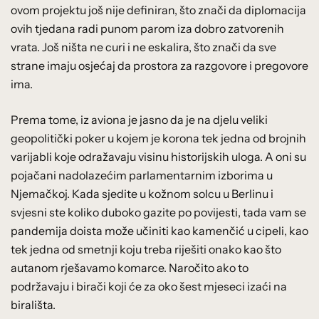
ovom projektu još nije definiran, što znači da diplomacija
ovih tjedana radi punom parom iza dobro zatvorenih
vrata. Još ništa ne curi i ne eskalira, što znači da sve
strane imaju osjećaj da prostora za razgovore i pregovore
ima.
Prema tome, iz aviona je jasno da je na djelu veliki
geopolitički poker u kojem je korona tek jedna od brojnih
varijabli koje odražavaju visinu historijskih uloga. A oni su
pojačani nadolazećim parlamentarnim izborima u
Njemačkoj. Kada sjedite u kožnom solcu u Berlinu i
svjesni ste koliko duboko gazite po povijesti, tada vam se
pandemija doista može učiniti kao kamenčić u cipeli, kao
tek jedna od smetnji koju treba riješiti onako kao što
autanom rješavamo komarce. Naročito ako to
podržavaju i birači koji će za oko šest mjeseci izaći na
birališta.