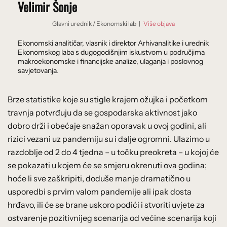
Velimir Šonje
Glavni urednik
/
Ekonomski lab
|
Više objava
Ekonomski analitičar, vlasnik i direktor Arhivanalitike i urednik
Ekonomskog laba s dugogodišnjim iskustvom u područjima
makroekonomske i financijske analize, ulaganja i poslovnog
savjetovanja.
Brze statistike koje su stigle krajem ožujka i početkom
travnja potvrđuju da se gospodarska aktivnost jako
dobro drži i obećaje snažan oporavak u ovoj godini, ali
rizici vezani uz pandemiju su i dalje ogromni. Ulazimo u
razdoblje od 2 do 4 tjedna – u točku preokreta – u kojoj će
se pokazati u kojem će se smjeru okrenuti ova godina;
hoće li sve zaškripiti, doduše manje dramatično u
usporedbi s prvim valom pandemije ali ipak dosta
hrđavo, ili će se brane uskoro podići i stvoriti uvjete za
ostvarenje pozitivnijeg scenarija od većine scenarija koji