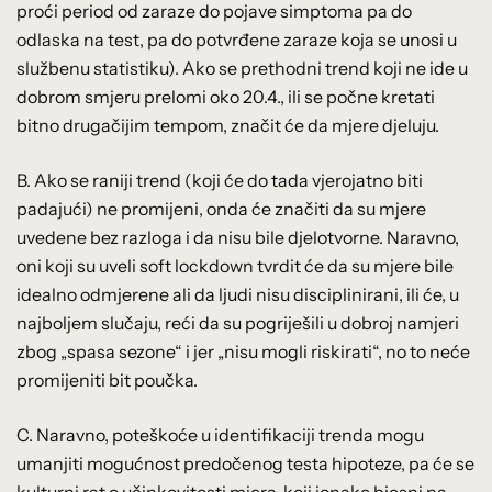
proći period od zaraze do pojave simptoma pa do
odlaska na test, pa do potvrđene zaraze koja se unosi u
službenu statistiku). Ako se prethodni trend koji ne ide u
dobrom smjeru prelomi oko 20.4., ili se počne kretati
bitno drugačijim tempom, značit će da mjere djeluju.
B. Ako se raniji trend (koji će do tada vjerojatno biti
padajući) ne promijeni, onda će značiti da su mjere
uvedene bez razloga i da nisu bile djelotvorne. Naravno,
oni koji su uveli soft lockdown tvrdit će da su mjere bile
idealno odmjerene ali da ljudi nisu disciplinirani, ili će, u
najboljem slučaju, reći da su pogriješili u dobroj namjeri
zbog „spasa sezone“ i jer „nisu mogli riskirati“, no to neće
promijeniti bit poučka.
C. Naravno, poteškoće u identifikaciji trenda mogu
umanjiti mogućnost predočenog testa hipoteze, pa će se
kulturni rat o učinkovitosti mjera, koji ionako bjesni na