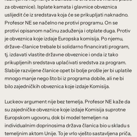
za obveznice). Isplate kamata i glavnice obveznica
uslijedit će iz sredstava koja će se prikupljati naknadno.
Profesor NE se načelno ne protivi programu. On se
protivi opisanom načinu zaduženja i otplate duga. Protiv
je obveznica koje izdaje Europska komisija. Po njemu,
države-članice trebale bi solidarno financirati program,
tj. izdavati vlastite državne obveznice i onda iz tako
prikupljenih sredstava uplaćivati sredstva za program.
Slabije razvijene članice opet bi bolje prošle jer bi uplatile
mnogo manje nego što bi iz programa dobile, ali ne bi
bilo zajedničkih obveznica koje izdaje Komisija.
Luckeov argument nije bez temelja. Profesor NE kaže da
su zajedničke obveznice koje izdaje Komisija suprotne
Europskom ugovoru, dok bi model temeljen na
individualnim doprinosima država članica bio u skladu s
temeljnim aktom Unije. To je vrlo vješto sastavljena priča,