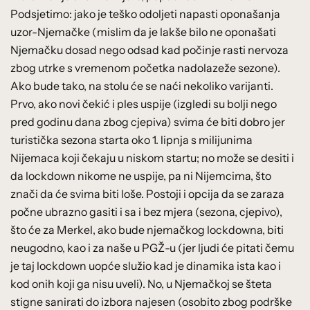
Podsjetimo: jako je teško odoljeti napasti oponašanja
uzor-Njemačke (mislim da je lakše bilo ne oponašati
Njemačku dosad nego odsad kad počinje rasti nervoza
zbog utrke s vremenom početka nadolazeže sezone).
Ako bude tako, na stolu će se naći nekoliko varijanti.
Prvo, ako novi čekić i ples uspije (izgledi su bolji nego
pred godinu dana zbog cjepiva) svima će biti dobro jer
turistička sezona starta oko 1. lipnja s milijunima
Nijemaca koji čekaju u niskom startu; no može se desiti i
da lockdown nikome ne uspije, pa ni Nijemcima, što
znači da će svima biti loše. Postoji i opcija da se zaraza
počne ubrazno gasiti i sa i bez mjera (sezona, cjepivo),
što će za Merkel, ako bude njemačkog lockdowna, biti
neugodno, kao i za naše u PGŽ-u (jer ljudi će pitati čemu
je taj lockdown uopće služio kad je dinamika ista kao i
kod onih koji ga nisu uveli). No, u Njemačkoj se šteta
stigne sanirati do izbora najesen (osobito zbog podrške