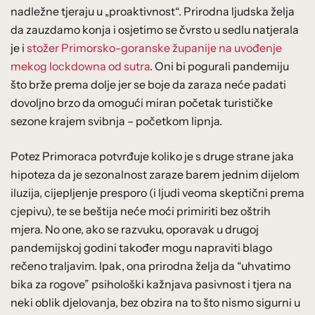
nadležne tjeraju u „proaktivnost“. Prirodna ljudska želja
da zauzdamo konja i osjetimo se čvrsto u sedlu natjerala
je i
stožer Primorsko-goranske županije na uvođenje
mekog lockdowna od sutra
. Oni bi pogurali pandemiju
što brže prema dolje jer se boje da zaraza neće padati
dovoljno brzo da omogući miran početak turističke
sezone krajem svibnja – početkom lipnja.
Potez Primoraca potvrđuje koliko je s druge strane jaka
hipoteza da je sezonalnost zaraze barem jednim dijelom
iluzija, cijepljenje presporo (i ljudi veoma skeptični prema
cjepivu), te se beštija neće moći primiriti bez oštrih
mjera. No one, ako se razvuku, oporavak u drugoj
pandemijskoj godini također mogu napraviti blago
rečeno traljavim. Ipak, ona prirodna želja da “uhvatimo
bika za rogove” psihološki kažnjava pasivnost i tjera na
neki oblik djelovanja, bez obzira na to što nismo sigurni u