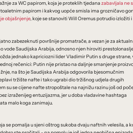
ražnje za WC papirom, koja je proteklih tjedana
zabavljala ne
i za toaletnim papirom i kakvog uopće smisla ima grozničavo go
ije objašnjenje
, koje se stanoviti Will Oremus potrudio izložiti i
jatno zabezeknuti površnije promatrače, a vezan je za aktual
no vode Saudijska Arabija, odnosno njen hiroviti prestolonaslj
žda jednako kapriciozni lider Vladimir Putin s druge strane, 
ednoj rečenici: Putin nije pristao na daljnje smanjenje proizv
žnje, na što je Saudijska Arabija odgovorila bjesomučnim
avi tržište nafte i tako ugrabi dio tržišnog udjela drugih
em su se cijene nafte stropoštale na najnižu razinu još od poč
a bez izraženijeg entuzijazma, jer u doba vladavine hashtaga
vata malo koga zanimaju.
oja se pomalja u sjeni oštrog sukoba dvaju naftnih velesila, a k
 dobro ste pročitali – na pomolu je još jedna neobična epizoda