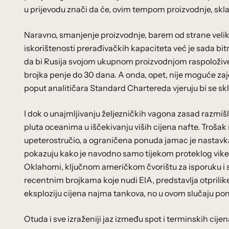
u prijevodu znači da će, ovim tempom proizvodnje, sklad
Naravno, smanjenje proizvodnje, barem od strane velik
iskorištenosti prerađivačkih kapaciteta već je sada bit
da bi Rusija svojom ukupnom proizvodnjom raspoloživ
brojka penje do 30 dana. A onda, opet, nije moguće zaje
poput analitičara Standard Chartereda vjeruju bi se skl
I dok o unajmljivanju željezničkih vagona zasad razmišl
pluta oceanima u iščekivanju viših cijena nafte. Troša
upeterostručio, a ograničena ponuda jamac je nastavk
pokazuju kako je navodno samo tijekom proteklog viken
Oklahomi, ključnom američkom čvorištu za isporuku i skl
recentnim brojkama koje nudi EIA, predstavlja otprili
eksploziju cijena najma tankova, no u ovom slučaju pon
Otuda i sve izraženiji jaz između spot i terminskih cije