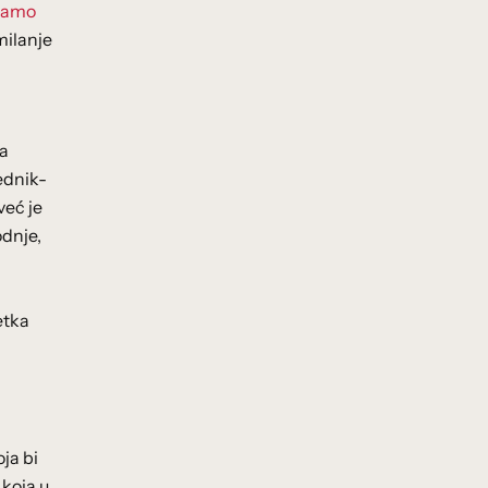
 samo
milanje
na
ednik-
već je
odnje,
etka
oja bi
 koja u