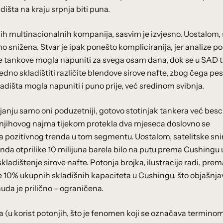
išta na kraju srpnja biti puna.
ih multinacionalnih kompanija, sasvim je izvjesno. Uostalom,
no snižena. Stvar je ipak ponešto kompliciranija, jer analize p
e tankove mogla napuniti za svega osam dana, dok se u SAD 
dno skladištiti različite blendove sirove nafte, zbog čega pes
adišta mogla napuniti i puno prije, već sredinom svibnja.
janju samo oni poduzetniji, gotovo stotinjak tankera već besc
k njihovog najma tijekom protekla dva mjeseca doslovno se
a pozitivnog trenda u tom segmentu. Uostalom, satelitske sn
da otprilike 10 milijuna barela bilo na putu prema Cushingu 
adištenje sirove nafte. Potonja brojka, ilustracije radi, prem
ke 10% ukupnih skladišnih kapaciteta u Cushingu, što objašnja
uda je prilično – ograničena.
na (u korist potonjih, što je fenomen koji se označava termino