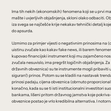
Ima tih nekih (ekonomskih) fenomena koji se u prvi ma
mašte i uvjerljivih objašnjenja, skloni olako odbaciti. Ob
iza svega se najčešće krije nekakav tehnički detalj koje
do apsurda.
Uzmimo za primjer vijesti o negativnim prinosima na (
uistinu zvučale kao kakav fake news, ili barem fenomen k
kupovao financijski instrument koji mu zajamčeno nosi 
zvučala nesuvislo, ima pregršt logičnih objašnjenja. Za 
državnih obveznica) su te instrumente mogli pribaviti u
siguran!) prinos. Potom su se kladili na nastavak tren
prinosi padaju, cijena obveznica (obrnuto proporcionaln
konačno, kada su se ti isti institucionalni investitori 
bankama, lišeni pritom državnog jamstva koje pokriva
obveznice postao je vrlo kredibilna alternativa. I notorna