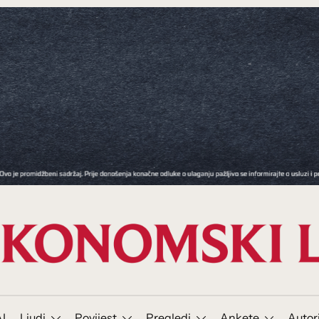
I
Ljudi
Povijest
Pregledi
Ankete
Autor