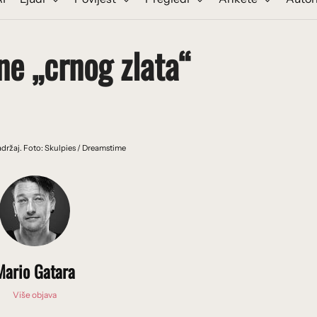
ene „crnog zlata“
držaj. Foto: Skulpies / Dreamstime
Mario Gatara
Više objava