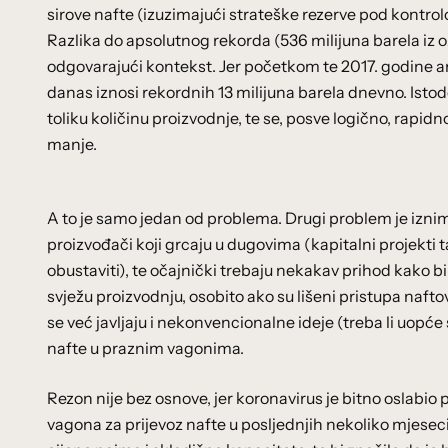
sirove nafte (izuzimajući strateške rezerve pod kontro
Razlika do apsolutnog rekorda (536 milijuna barela iz ožu
odgovarajući kontekst. Jer početkom te 2017. godine a
danas iznosi rekordnih 13 milijuna barela dnevno. Isto
toliku količinu proizvodnje, te se, posve logično, rapid
manje.
A to je samo jedan od problema. Drugi problem je iznim
proizvođači koji grcaju u dugovima (kapitalni projekti 
obustaviti), te očajnički trebaju nekakav prihod kako bi
svježu proizvodnju, osobito ako su lišeni pristupa naft
se već javljaju i nekonvencionalne ideje (treba li uopć
nafte u praznim vagonima.
Rezon nije bez osnove, jer koronavirus je bitno oslabi
vagona za prijevoz nafte u posljednjih nekoliko mjesec