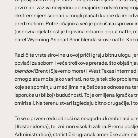
prvi mah izaziva nevjericu, doimajući se odveć nevjeroja
ekstremnijem scenariju mogli plaćati kupce da im odvezu
predznakom. Potez očajnika već je pokušala isprovocir
(osnovna djelatnost je trgovina robama poput nafte, met
barel Wyoming Asphalt Sour blenda sirove nafte. Kako
Različite vrste sirovine u ovoj priči igraju bitnu ulogu,
povlači za sobom i veće troškove prerade, što objašnja
blendovi
Brent (Sjeverno more) i West Texas Intermedia
crnog zlata može jako varirati, no to je tek dio problema
koje se spominju u medijima najčešće se odnose na te
isporuke u (bližoj) budućnosti. To je omiljena igračka t
omirisali. Na terenu stvari izgledaju bitno drugačije, i t
To se u prvom redu odnosi na neugodnu kombinaciju re
(#ostanidoma), te iznimno visokih zaliha. Prema poslj
Administration), statistički ogranak američke adminis