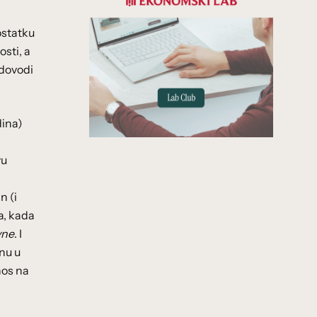
ostatku
osti, a
 dovodi
dina)
vu
n (i
a, kada
vne
. I
inu u
nos na