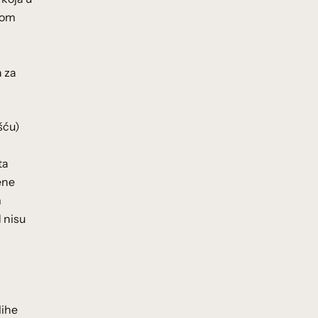
ekom
a za
šću)
ta
jene
m
d nisu
lihe