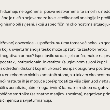
h doimaju nelogičnima i posve nestvarnima, te smo ih, u ned
ično je riječ o pojavama za koje je teško naći analogije iz prošl
g nismo bili svjesni, i koji u specifičnim okolnostima situaciju
državne) obveznice – u početku su (ima tome već nekoliko go
oji u svijetu financija teško može opstati: ta zašto bi netko
negativan prinos? Ispostavilo se da cijela priča, makar na pr
početak, institucionalni investitori (a uglavnom su oni kupci
z određeni diskont koji im u konačnici ipak osigurava pozitiva
da u eri rekordno niskih kamatnih stopa, a u takvim okolnostim
o) raste, te ih je moguće (pre)prodati za višu cijenu od
naba
suočili s penalizirajućim (negativnim) kamatnim stopa na gotov
 obične smrtnike (sa znatno manjim iznosima), negativan pri
 činjenica u svijetu financija.