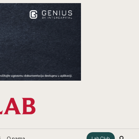
i
O nama
Lab Club