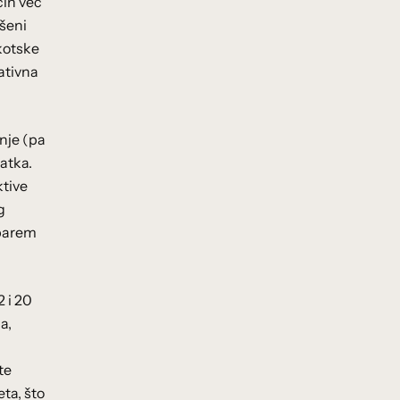
čin već
šeni
Škotske
ativna
enje (pa
atka.
ktive
g
 barem
 i 20
a,
te
eta, što