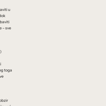
aviti u
 dok
baviti
e – sve
)
i
bog toga
ove
obzir