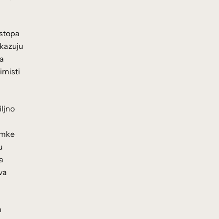
 stopa
okazuju
ta
imisti
iljno
imke
u
a
va
m