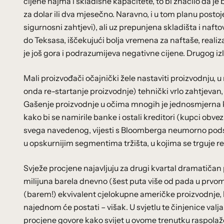
cijene najma i skladišne kapacitete, to bi značilo da 
za dolar ili dva mjesečno. Naravno, i u tom planu posto
sigurnosni zahtjevi), ali uz prepunjena skladišta i naft
do Teksasa, iščekujući bolja vremena za naftaše, reali
je još gora i podrazumijeva negativne cijene. Drugog i
Mali proizvođači očajnički žele nastaviti proizvodnju, u
onda re-startanje proizvodnje) tehnički vrlo zahtjevan,
Gašenje proizvodnje u očima mnogih je jednosmjerna ka
kako bi se namirile banke i ostali kreditori (kupci obv
svega navedenog, vijesti s Bloomberga neumorno podsje
u opskurnijim segmentima tržišta, u kojima se trguje re
Svježe procjene najavljuju za drugi kvartal dramatičan
milijuna barela dnevno (šest puta više od pada u prvom 
(barem!) ekvivalent cjelokupne američke proizvodnje,
najednom će postati – višak. U svjetlu te činjenice valja
procjene govore kako svijet u ovome trenutku raspolaže s