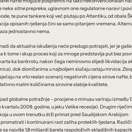
je barel nafte moguće pospremiti na tako nekonvencionalan na
je neke
sitne
prepreke, uglavnom one regulatorne naravi (povi
ovode, te pune tankere koji već plutaju po Atlantiku, od obala 
zacija opisanih rješenja čini se samo pitanjem vremena. Altern
zlaza jednostavno nema.
 nadi da aktualna iskušenja neće predugo potrajati, jer je gaš
 a k tome i skup proces koji za mnoge predstavlja put bez povr
rta ka bankrotu, nakon čega neminovno slijedi likvidacija a
eznica), dok dioničarima u najboljem slučaju ostaju mrvice. Zbo
ćaju na vrlo realan scenarij negativnih cijena sirove nafte,
lativno malim količinama sirovine slabije kvalitete.
 pad globalne potražnje – procjene o minusu variraju između 12
kvartalu 2009. godine, u jeku Velike recesije). Drugim riječim
 koja u ovom trenutku drži primat pred Saudijskom Arabijom
 promatrati i kontinuirani rast zaliha proteklih tjedana. Različi
a najviše 1,8 milijardi barela raspoloživih skladišnih kapacit