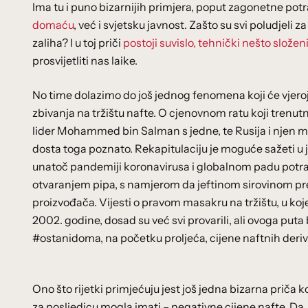
Ima tu i puno bizarnijih primjera, poput zagonetne pot
domaću
, već i svjetsku javnost. Zašto su svi poludjel
zaliha? I u toj priči
postoji suvislo, tehnički nešto složen
prosvijetliti nas laike.
No time dolazimo do još jednog fenomena koji će vjero
zbivanja na tržištu nafte. O cjenovnom ratu koji trenut
lider Mohammed bin Salman s jedne, te Rusija i njen mo
dosta toga poznato. Rekapitulaciju je moguće sažeti u j
unatoč pandemiji koronavirusa i globalnom padu potra
otvaranjem pipa, s namjerom da jeftinom sirovinom prepl
proizvođača. Vijesti o pravom masakru na tržištu, u koj
2002. godine, dosad su već svi provarili, ali ovoga put
#ostanidoma, na početku proljeća, cijene naftnih deri
Ono što rijetki primjećuju jest još jedna bizarna priča k
za posljedicu mogla imati – negativne cijene nafte. Da,