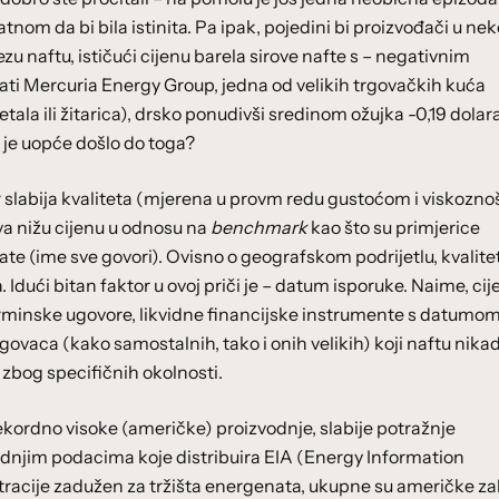
tnom da bi bila istinita. Pa ipak, pojedini bi proizvođači u n
 naftu, ističući cijenu barela sirove nafte s – negativnim
ati Mercuria Energy Group, jedna od velikih trgovačkih kuća
ala ili žitarica), drsko ponudivši sredinom ožujka -0,19 dolar
 je uopće došlo do toga?
 jer slabija kvaliteta (mjerena u provm redu gustoćom i viskozno
va nižu cijenu u odnosu na
benchmark
kao što su primjerice
te (ime sve govori). Ovisno o geografskom podrijetlu, kvalite
. Idući bitan faktor u ovoj priči je – datum isporuke. Naime, ci
rminske ugovore, likvidne financijske instrumente s datumo
rgovaca (kako samostalnih, tako i onih velikih) koji naftu nika
o zbog specifičnih okolnosti.
kordno visoke (američke) proizvodnje, slabije potražnje
ednjim podacima koje distribuira EIA (Energy Information
tracije zadužen za tržišta energenata, ukupne su američke za