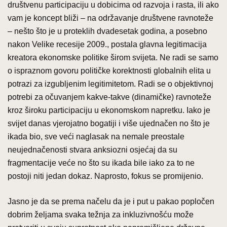
društvenu participaciju u dobicima od razvoja i rasta, ili ako
vam je koncept bliži – na održavanje društvene ravnoteže
– nešto što je u proteklih dvadesetak godina, a posebno
nakon Velike recesije 2009., postala glavna legitimacija
kreatora ekonomske politike širom svijeta. Ne radi se samo
o ispraznom govoru političke korektnosti globalnih elita u
potrazi za izgubljenim legitimitetom. Radi se o objektivnoj
potrebi za očuvanjem kakve-takve (dinamičke) ravnoteže
kroz široku participaciju u ekonomskom napretku. Iako je
svijet danas vjerojatno bogatiji i više ujednačen no što je
ikada bio, sve veći naglasak na nemale preostale
neujednačenosti stvara anksiozni osjećaj da su
fragmentacije veće no što su ikada bile iako za to ne
postoji niti jedan dokaz. Naprosto, fokus se promijenio.
Jasno je da se prema načelu da je i put u pakao popločen
dobrim željama svaka težnja za inkluzivnošću može