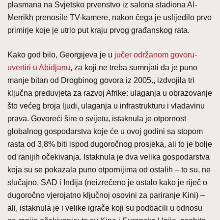
plasmana na Svjetsko prvenstvo iz salona stadiona Al-
Merrikh prenosile TV-kamere, nakon čega je uslijedilo prvo
primirje koje je utrlo put kraju prvog građanskog rata.
Kako god bilo, Georgijeva je u
jučer održanom govoru-
uvertiri u Abidjanu
, za koji ne treba sumnjati da je puno
manje bitan od Drogbinog govora iz 2005., izdvojila tri
ključna preduvjeta za razvoj Afrike: ulaganja u obrazovanje
što većeg broja ljudi, ulaganja u infrastrukturu i vladavinu
prava. Govoreći šire o svijetu, istaknula je otpornost
globalnog gospodarstva koje će u ovoj godini sa stopom
rasta od 3,8% biti ispod dugoročnog prosjeka, ali to je bolje
od ranijih očekivanja. Istaknula je dva velika gospodarstva
koja su se pokazala puno otpornijima od ostalih – to su, ne
slučajno, SAD i Indija (neizrečeno je ostalo kako je riječ o
dugoročno vjerojatno ključnoj osovini za pariranje Kini) –
ali, istaknula je i velike igrače koji su podbacili u odnosu