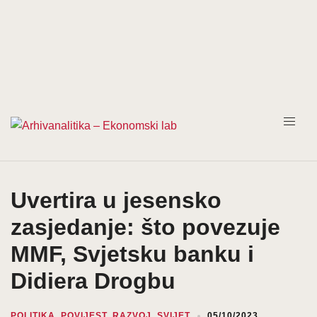
Prijeđi
na
sadržaj
Uvertira u jesensko
zasjedanje: što povezuje
MMF, Svjetsku banku i
Didiera Drogbu
POLITIKA
,
POVIJEST
,
RAZVOJ
,
SVIJET
05/10/2023