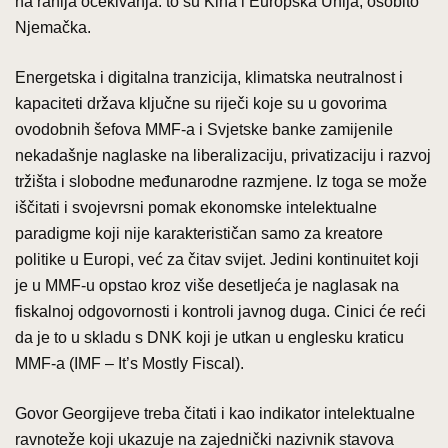
na ranija očekivanja: to su Kina i Europska Unija, osobito
Njemačka.
Energetska i digitalna tranzicija, klimatska neutralnost i
kapaciteti država ključne su riječi koje su u govorima
ovodobnih šefova MMF-a i Svjetske banke zamijenile
nekadašnje naglaske na liberalizaciju, privatizaciju i razvoj
tržišta i slobodne međunarodne razmjene. Iz toga se može
iščitati i svojevrsni pomak ekonomske intelektualne
paradigme koji nije karakterističan samo za kreatore
politike u Europi, već za čitav svijet. Jedini kontinuitet koji
je u MMF-u opstao kroz više desetljeća je naglasak na
fiskalnoj odgovornosti i kontroli javnog duga. Cinici će reći
da je to u skladu s DNK koji je utkan u englesku kraticu
MMF-a (IMF – It’s Mostly Fiscal).
Govor Georgijeve treba čitati i kao indikator intelektualne
ravnoteže koji ukazuje na zajednički nazivnik stavova