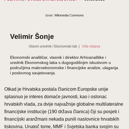
Izvor: Wikimedia Commons
Velimir Šonje
Glavni urednik
/
Ekonomski lab
|
Više objava
Ekonomski analitičar, vlasnik i direktor Arhivanalitike i
urednik Ekonomskog laba s dugogodišnjim iskustvom u
područjima makroekonomske i financijske analize, ulaganja
i poslovnog savjetovanja.
Otkad je Hrvatska postala članicom Europske unije
splasnuo je interes domaće javnosti, kao i oslonac
hrvatskih vlada, za dvije najvažnije globalne multilateralne
financijske institucije (190 država članica) čiji su posjeti i
financijski aranžmani nekada punili naslovnice hrvatskih
tiskovina. Unatoč tome, MMF i Svjetska banka svojim su