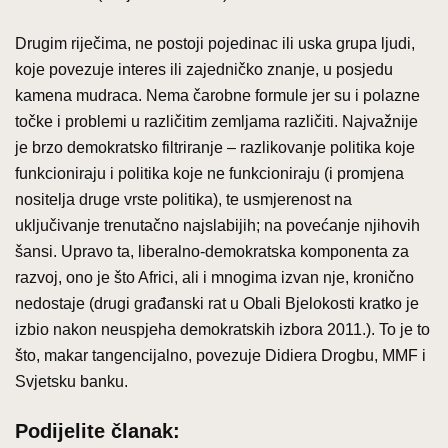
Drugim riječima, ne postoji pojedinac ili uska grupa ljudi,
koje povezuje interes ili zajedničko znanje, u posjedu
kamena mudraca. Nema čarobne formule jer su i polazne
točke i problemi u različitim zemljama različiti. Najvažnije
je brzo demokratsko filtriranje – razlikovanje politika koje
funkcioniraju i politika koje ne funkcioniraju (i promjena
nositelja druge vrste politika), te usmjerenost na
uključivanje trenutačno najslabijih; na povećanje njihovih
šansi. Upravo ta, liberalno-demokratska komponenta za
razvoj, ono je što Africi, ali i mnogima izvan nje, kronično
nedostaje (drugi građanski rat u Obali Bjelokosti kratko je
izbio nakon neuspjeha demokratskih izbora 2011.). To je to
što, makar tangencijalno, povezuje Didiera Drogbu, MMF i
Svjetsku banku.
Podijelite članak: