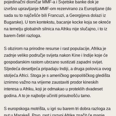
pojedinačni dioničar MMF-a i Svjetske banke dok je
izvršno upravljanje MMF-om rezervirano za Europljane (do
sada su to najčešće bili Francuzi, a Georgijeva dolazi iz
Bugarske). U tom kontekstu, bacanje kocke koja se okreće
na temelju globalnih silnica na Afriku nije slučajno, i to iz
barem četiri razloga.
S obzirom na prirodne resurse i rast populacije, Afrika je
zadnje veliko područje svijeta nakon Kine i Indije koje će
gospodarskim rastom ubrzano sustizati zapadni svijet.
Sljedeća desetljeća pripadaju Indiji, a druga polovica ovog
stoljeća Africi. Stoga je s američkog geopolitičkog gledišta
iznimno važno na vrijeme zaustaviti prodor kineskih
interesa u Afriku, koji je odmakao u proteklih dvadeset
godina. A to je najbolje učiniti prisutnošću tamo.
S europskoga motrišta, u igri su barem tri dobra razloga za
put u Marakeš. Prvo, rast i razvoj Afrike značit će manje