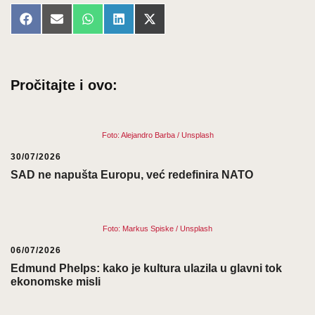
Share
Share
Share
Share
Share
Facebook
Email
WhatsApp
LinkedIn
X
on
on
on
on
on
(Twitter)
Pročitajte i ovo:
Foto: Alejandro Barba / Unsplash
30/07/2026
SAD ne napušta Europu, već redefinira NATO
Foto: Markus Spiske / Unsplash
06/07/2026
Edmund Phelps: kako je kultura ulazila u glavni tok
ekonomske misli