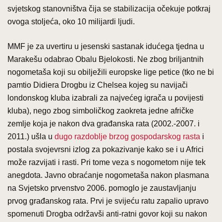
svjetskog stanovništva čija se stabilizacija očekuje potkraj
ovoga stoljeća, oko 10 milijardi ljudi.
MMF je za uvertiru u jesenski sastanak idućega tjedna u
Marakešu odabrao Obalu Bjelokosti. Ne zbog briljantnih
nogometaša koji su obilježili europske lige petice (tko ne bi
pamtio Didiera Drogbu iz Chelsea kojeg su navijači
londonskog kluba izabrali za najvećeg igrača u povijesti
kluba), nego zbog simboličkog zaokreta jedne afričke
zemlje koja je nakon dva građanska rata (2002.-2007. i
2011.) ušla u
dugo razdoblje brzog gospodarskog rasta
i
postala svojevrsni izlog za pokazivanje kako se i u Africi
može razvijati i rasti. Pri tome veza s nogometom nije tek
anegdota. Javno obraćanje nogometaša nakon plasmana
na Svjetsko prvenstvo 2006. pomoglo je zaustavljanju
prvog građanskog rata. Prvi je svijeću ratu zapalio upravo
spomenuti Drogba održavši anti-ratni govor koji su nakon