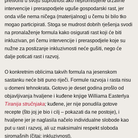
pretvoriti u svoju suprotnost ako nepromišljene državne
intervencije i preraspodjele uguše gospodarski rast, jer
onda više nema ničega (materijalnog) u čemu bi bilo tko
mogao participirati. Stoga se mudrost dobrih rješenja svodi
na pronalaženje formula kako osigurati rast koji će biti
inkluzivan, pri čemu intervencije i preraspodjele koje su
nužne za postizanje inkluzivnosti neće gušiti, nego će
dalje poticati rast i razvoj.
O konkretnim oblicima takvih formula na jesenskom
sastanku neće biti puno riječi. Formule razvoja i rasta nisu
u domeni tehnokrata. Gotovo je deset godina prošlo od
objavljivanja hvaljene i kuđene knjige Williama Easterlya
Tiranija stručnjaka
;
kuđene, jer nije ponudila gotove
recepte (što joj je bio i cilj – pokazati da ne postoje), i
hvaljene jer je naglasila načelo individualne slobode kao
put u rast i razvoj, ali uz maksimalni respekt sloboda
siromašnih (čitaj: inkluzivnost).