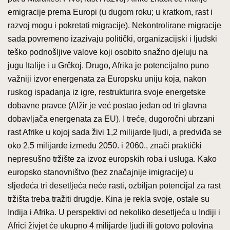
emigracije prema Europi (u dugom roku; u kratkom, rast i
razvoj mogu i pokretati migracije). Nekontrolirane migracije
sada povremeno izazivaju politički, organizacijski i ljudski
teško podnošljive valove koji osobito snažno djeluju na
jugu Italije i u Grčkoj. Drugo, Afrika je potencijalno puno
važniji izvor energenata za Europsku uniju koja, nakon
ruskog ispadanja iz igre, restrukturira svoje energetske
dobavne pravce (Alžir je već postao jedan od tri glavna
dobavljača energenata za EU). I treće, dugoročni ubrzani
rast Afrike u kojoj sada živi 1,2 milijarde ljudi, a predviđa se
oko 2,5 milijarde između 2050. i 2060., znači praktički
nepresušno tržište za izvoz europskih roba i usluga. Kako
europsko stanovništvo (bez značajnije imigracije) u
sljedeća tri desetljeća neće rasti, ozbiljan potencijal za rast
tržišta treba tražiti drugdje. Kina je rekla svoje, ostale su
Indija i Afrika. U perspektivi od nekoliko desetljeća u Indiji i
Africi živjet će ukupno 4 milijarde ljudi ili gotovo polovina