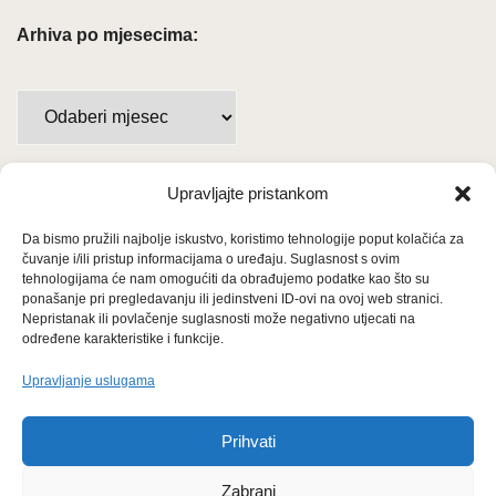
Arhiva po mjesecima:
Arhiva
po
mjesecima:
Upravljajte pristankom
Važne poveznice
Da bismo pružili najbolje iskustvo, koristimo tehnologije poput kolačića za
Uvjeti korištenja
čuvanje i/ili pristup informacijama o uređaju. Suglasnost s ovim
tehnologijama će nam omogućiti da obrađujemo podatke kao što su
Politika privatnosti
ponašanje pri pregledavanju ili jedinstveni ID-ovi na ovoj web stranici.
Nepristanak ili povlačenje suglasnosti može negativno utjecati na
određene karakteristike i funkcije.
Kolačići
Upravljanje uslugama
O nama i usluge
Prihvati
Zabrani