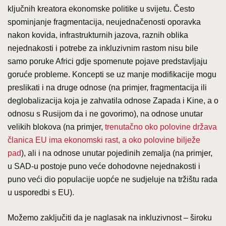
ključnih kreatora ekonomske politike u svijetu. Često
spominjanje fragmentacija, neujednačenosti oporavka
nakon kovida, infrastrukturnih jazova, raznih oblika
nejednakosti i potrebe za inkluzivnim rastom nisu bile
samo poruke Africi gdje spomenute pojave predstavljaju
goruće probleme. Koncepti se uz manje modifikacije mogu
preslikati i na druge odnose (na primjer, fragmentacija ili
deglobalizacija koja je zahvatila odnose Zapada i Kine, a o
odnosu s Rusijom da i ne govorimo), na odnose unutar
velikih blokova (na primjer,
trenutačno oko polovine država
članica EU ima ekonomski rast, a oko polovine bilježe
pad
), ali i na odnose unutar pojedinih zemalja (na primjer,
u SAD-u postoje puno veće dohodovne nejednakosti i
puno veći dio populacije uopće ne sudjeluje na tržištu rada
u usporedbi s EU).
Možemo zaključiti da je naglasak na inkluzivnost – široku