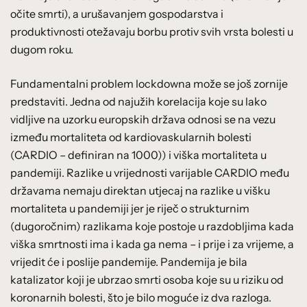
očite smrti), a urušavanjem gospodarstva i
produktivnosti otežavaju borbu protiv svih vrsta bolesti u
dugom roku.
Fundamentalni problem lockdowna može se još zornije
predstaviti. Jedna od najužih korelacija koje su lako
vidljive na uzorku europskih država odnosi se na vezu
između mortaliteta od kardiovaskularnih bolesti
(CARDIO – definiran na 1000)) i viška mortaliteta u
pandemiji. Razlike u vrijednosti varijable CARDIO među
državama nemaju direktan utjecaj na razlike u višku
mortaliteta u pandemiji jer je riječ o strukturnim
(dugoročnim) razlikama koje postoje u razdobljima kada
viška smrtnosti ima i kada ga nema – i prije i za vrijeme, a
vrijedit će i poslije pandemije. Pandemija je bila
katalizator koji je ubrzao smrti osoba koje su u riziku od
koronarnih bolesti, što je bilo moguće iz dva razloga.