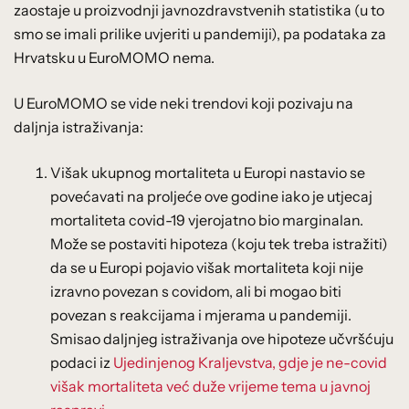
zaostaje u proizvodnji javnozdravstvenih statistika (u to
smo se imali prilike uvjeriti u pandemiji), pa podataka za
Hrvatsku u EuroMOMO nema.
U EuroMOMO se vide neki trendovi koji pozivaju na
daljnja istraživanja:
Višak ukupnog mortaliteta u Europi nastavio se
povećavati na proljeće ove godine iako je utjecaj
mortaliteta covid-19 vjerojatno bio marginalan.
Može se postaviti hipoteza (koju tek treba istražiti)
da se u Europi pojavio višak mortaliteta koji nije
izravno povezan s covidom, ali bi mogao biti
povezan s reakcijama i mjerama u pandemiji.
Smisao daljnjeg istraživanja ove hipoteze učvršćuju
podaci iz
Ujedinjenog Kraljevstva, gdje je ne-covid
višak mortaliteta već duže vrijeme tema u javnoj