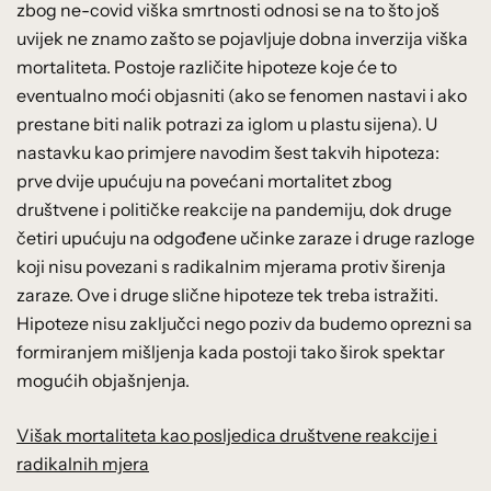
zbog ne-covid viška smrtnosti odnosi se na to što još
uvijek ne znamo zašto se pojavljuje dobna inverzija viška
mortaliteta. Postoje različite hipoteze koje će to
eventualno moći objasniti (ako se fenomen nastavi i ako
prestane biti nalik potrazi za iglom u plastu sijena). U
nastavku kao primjere navodim šest takvih hipoteza:
prve dvije upućuju na povećani mortalitet zbog
društvene i političke reakcije na pandemiju, dok druge
četiri upućuju na odgođene učinke zaraze i druge razloge
koji nisu povezani s radikalnim mjerama protiv širenja
zaraze. Ove i druge slične hipoteze tek treba istražiti.
Hipoteze nisu zaključci nego poziv da budemo oprezni sa
formiranjem mišljenja kada postoji tako širok spektar
mogućih objašnjenja.
Višak mortaliteta kao posljedica društvene reakcije i
radikalnih mjera