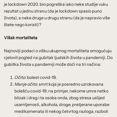
je lockdown 2020. bio pogreška iako neke studije vuku
rezultat u jednu stranu (da je lockdown spasio puno
života), a neke druge u drugu stranu (da je napravio više
štete nego koristi)?
Višak mortaliteta
Najnoviji podaci o višku ukupnog mortaliteta omogućuju
cjelovit pogled na gubitak ljudskih života u pandemiji. Do
gubitka života u pandemiji može doći na tri načina:
Očito
: bolest covid-19.
Manje očito
: smrt koja je posredno uzrokovana
bolešću covid-19; na primjer, nekome umre netko
blizak i drag i ta osoba onda, zbog stresa uslijed
usamljenosti, alkohola, droge, pretjerane uporabe
medikamenata ili nekog četvrtog razloga, razboli