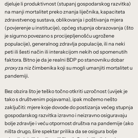
djeluje li produktivnost (stupanj gospodarskog razvitka)
na manji mortalitet preko znanja liječnika, kapaciteta
zdravstvenog sustava, oblikovanja i poštivanja mjera
(povjerenje u institucije), općeg stupnja obrazovanja (što
je sigurno povezano s procijepljenošću ugrožene
populacije), generalnog zdravlja populacije, ili na neki
peti ili šesti način ili interakcijom nekih od spomenutih
faktora. Bitno je da je realni BDP po stanovniku dobar
proxy
za niz čimbenika koji su mogli umanjiti mortalitet u
pandemiji.
Bez obzira što je teško točno otkriti uzročnost (uvijek je
tako s društvenim pojavama), ipak možemo nešto
zaključiti: mjere koje dovode do postizanja većeg stupnja
gospodarskog razvitka izravno i neizravno osiguravaju
bolje zdravlje i veću otpornost društva na pandemije (ako
ništa drugo, šire spektar prilika da se osigura bolje