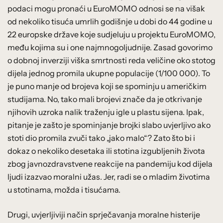
podaci mogu pronaći u EuroMOMO odnosi se na višak
od nekoliko tisuća umrlih godišnje u dobi do 44 godine u
22 europske države koje sudjeluju u projektu EuroMOMO,
među kojima su i one najmnogoljudnije. Zasad govorimo
o dobnoj inverziji viška smrtnosti reda veličine oko stotog
dijela jednog promila ukupne populacije (1/100 000). To
je puno manje od brojeva koji se spominju u američkim
studijama. No, tako mali brojevi znače da je otkrivanje
njihovih uzroka nalik traženju igle u plastu sijena. Ipak,
pitanje je zašto je spominjanje brojki slabo uvjerljivo ako
stoti dio promila zvuči tako „jako malo“? Zato što bi i
dokaz o nekoliko desetaka ili stotina izgubljenih života
zbog javnozdravstvene reakcije na pandemiju kod dijela
ljudi izazvao moralni užas. Jer, radi se o mladim životima
u stotinama, možda i tisućama.
Drugi, uvjerljiviji način sprječavanja moralne histerije