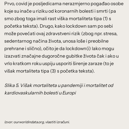
Prvo, covid je posljedicama nerazmjerno pogađao osobe
koje su inače u riziku od koronarnih bolesti i smrti (pa
smo zbog toga imali rast viška mortaliteta tipa (1) s
početka teksta). Drugo, kako lockdown sam po sebi
može povećati ovaj zdravstveni rizik (zbog npr. stresa,
sedentarnog načina života, unosa loše i preobilne
prehrane i slično), očito je da lockdown(i) lako mogu
izazvati značajne dugoročne gubitke života čak i ako u
vrlo kratkom roku uspiju usporiti širenje zaraze (to je
višak mortaliteta tipa (3) s početka teksta).
Slika 5. Višak mortaliteta u pandemiji i mortalitet od
kardiovaskularnih bolesti u Europi
Izvor: ourworldindata.org, vlastiti izračuni.