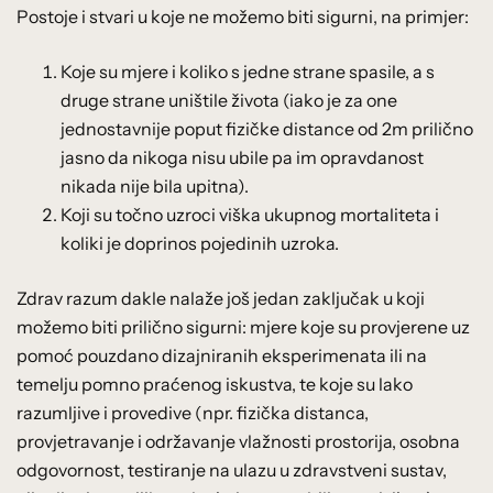
Postoje i stvari u koje ne možemo biti sigurni, na primjer:
Koje su mjere i koliko s jedne strane spasile, a s
druge strane uništile života (iako je za one
jednostavnije poput fizičke distance od 2m prilično
jasno da nikoga nisu ubile pa im opravdanost
nikada nije bila upitna).
Koji su točno uzroci viška ukupnog mortaliteta i
koliki je doprinos pojedinih uzroka.
Zdrav razum dakle nalaže još jedan zaključak u koji
možemo biti prilično sigurni: mjere koje su provjerene uz
pomoć pouzdano dizajniranih eksperimenata ili na
temelju pomno praćenog iskustva, te koje su lako
razumljive i provedive (npr. fizička distanca,
provjetravanje i održavanje vlažnosti prostorija, osobna
odgovornost, testiranje na ulazu u zdravstveni sustav,