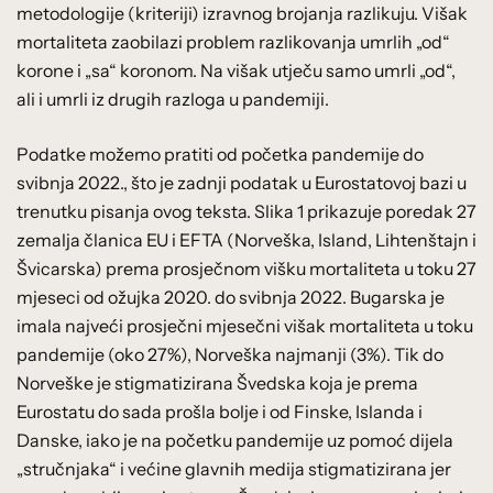
metodologije (kriteriji) izravnog brojanja razlikuju. Višak
mortaliteta zaobilazi problem razlikovanja umrlih „od“
korone i „sa“ koronom. Na višak utječu samo umrli „od“,
ali i umrli iz drugih razloga u pandemiji.
Podatke možemo pratiti od početka pandemije do
svibnja 2022., što je zadnji podatak u Eurostatovoj bazi u
trenutku pisanja ovog teksta. Slika 1 prikazuje poredak 27
zemalja članica EU i EFTA (Norveška, Island, Lihtenštajn i
Švicarska) prema prosječnom višku mortaliteta u toku 27
mjeseci od ožujka 2020. do svibnja 2022. Bugarska je
imala najveći prosječni mjesečni višak mortaliteta u toku
pandemije (oko 27%), Norveška najmanji (3%). Tik do
Norveške je stigmatizirana Švedska koja je prema
Eurostatu do sada prošla bolje i od Finske, Islanda i
Danske, iako je na početku pandemije uz pomoć dijela
„stručnjaka“ i većine glavnih medija stigmatizirana jer