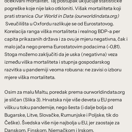
očekivani mortalitet. Taj postupak uključuje statističke
pogreške koje nije lako otkloniti. Višak mortaliteta koji
prati stranica
Our World in Data (ourworldindata.org)
Sveučilišta u Oxfordu razlikuje se od Eurostatovog.
Korelacija ranga viška mortaliteta i realnog BDP-a per
capita prikazanih država i za ovu je mjeru negativna, čak i
malo jača nego prema Eurostatovim podacima (-0,81).
Stoga možemo zaključiti da je uska (negativna) veza
između viška mortaliteta i stupnja gospodarskog
razvitka u pandemiji veoma robusna: ne zavisi o izboru
mjere viška mortaliteta.
Osim za malu Maltu, poredak prema ourworldindata.org
je sličan (Slika 3). Hrvatska nije više deveta u EU prema
višku u toku pandemije, nego šesta (i dalje bolja od
Bugarske, Litve, Slovačke, Rumunjske i Poljske, tik do
Češke). Švedska više nije najbolja u EU, jer zaostaje za
Danskom, Finskom, Njemačkom i Irskom.