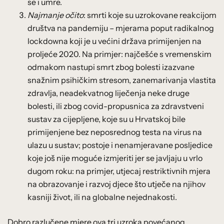
se i umre.
Najmanje očito
: smrti koje su uzrokovane reakcijom
društva na pandemiju – mjerama poput radikalnog
lockdowna koji je u većini država primijenjen na
proljeće 2020. Na primjer: najčešće s vremenskim
odmakom nastupi smrt zbog bolesti izazvane
snažnim psihičkim stresom, zanemarivanja vlastita
zdravlja, neadekvatnog liječenja neke druge
bolesti, ili zbog covid-propusnica za zdravstveni
sustav za cijepljene, koje su u Hrvatskoj bile
primijenjene bez neposrednog testa na virus na
ulazu u sustav; postoje i nenamjeravane posljedice
koje još nije moguće izmjeriti jer se javljaju u vrlo
dugom roku: na primjer, utjecaj restriktivnih mjera
na obrazovanje i razvoj djece što utječe na njihov
kasniji život, ili na globalne nejednakosti.
Dobro razlučene mjere ova tri uzroka povećanog