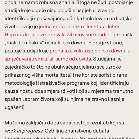
onda nemamo robusna znanja. Stoga ne čudi postojanje
studija koje uopće nisu polučile uspjeh u izravnoj
identifikaciji spašavajućeg učinka lockdowna na ljudske
živote: ovdje je
jedna meta analiza s Instituta Johns
Hopkins koja je vrednovala 24 neovisne studije
i pronašla
„mali do nikakav“ učinak lockdowna. S druge strane,
postoje studije koje
pronalaze velik uspjeh lockdowna u
sprječavanju smrti, ali samo od covida
. Studijama je
zajedničko to što ne obuhvaćaju cjelinu (sve uzroke
prikazanog viška mortaliteta) i ne koriste sofisticirane
metodologije i istraživačke programe koji identificiraju
kauzalnost u oba smjera (životi koji su mjerama trenutno
spašeni, spram života koji su njima neizravno kasnije
ugašeni).
Možemo zaključiti da za sada postoje rezultati koji su
work in progress
. Ozbiljna znanstvena debata
(studijama) tek počinje. Jedino u što možemo biti prilično