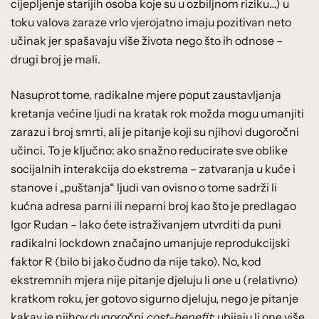
cijepljenje starijih osoba koje su u ozbiljnom riziku…) u
toku valova zaraze vrlo vjerojatno imaju pozitivan neto
učinak jer spašavaju više života nego što ih odnose –
drugi broj je mali.
Nasuprot tome, radikalne mjere poput zaustavljanja
kretanja većine ljudi na kratak rok možda mogu umanjiti
zarazu i broj smrti, ali je pitanje koji su njihovi dugoročni
učinci. To je ključno: ako snažno reducirate sve oblike
socijalnih interakcija do ekstrema – zatvaranja u kuće i
stanove i „puštanja“ ljudi van ovisno o tome sadrži li
kućna adresa parni ili neparni broj kao što je predlagao
Igor Rudan – lako ćete istraživanjem utvrditi da puni
radikalni lockdown značajno umanjuje reprodukcijski
faktor R (bilo bi jako čudno da nije tako). No, kod
ekstremnih mjera nije pitanje djeluju li one u (relativno)
kratkom roku, jer gotovo sigurno djeluju, nego je pitanje
kakav je njihov dugoročni
cost-benefit
: ubijaju li one više