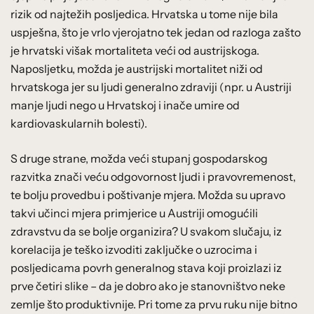
rizik od najtežih posljedica. Hrvatska u tome nije bila
uspješna, što je vrlo vjerojatno tek jedan od razloga zašto
je hrvatski višak mortaliteta veći od austrijskoga.
Naposljetku, možda je austrijski mortalitet niži od
hrvatskoga jer su ljudi generalno zdraviji (npr. u Austriji
manje ljudi nego u Hrvatskoj i inače umire od
kardiovaskularnih bolesti).
S druge strane, možda veći stupanj gospodarskog
razvitka znači veću odgovornost ljudi i pravovremenost,
te bolju provedbu i poštivanje mjera. Možda su upravo
takvi učinci mjera primjerice u Austriji omogućili
zdravstvu da se bolje organizira? U svakom slučaju, iz
korelacija je teško izvoditi zaključke o uzrocima i
posljedicama povrh generalnog stava koji proizlazi iz
prve četiri slike – da je dobro ako je stanovništvo neke
zemlje što produktivnije. Pri tome za prvu ruku nije bitno