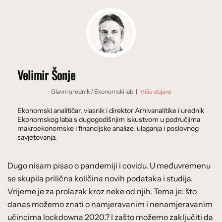
Velimir Šonje
Glavni urednik
/
Ekonomski lab
|
Više objava
Ekonomski analitičar, vlasnik i direktor Arhivanalitike i urednik
Ekonomskog laba s dugogodišnjim iskustvom u područjima
makroekonomske i financijske analize, ulaganja i poslovnog
savjetovanja.
Dugo nisam pisao o pandemiji i covidu. U međuvremenu
se skupila prilična količina novih podataka i studija.
Vrijeme je za prolazak kroz neke od njih. Tema je: što
danas možemo znati o namjeravanim i nenamjeravanim
učincima lockdowna 2020.? I zašto možemo zaključiti da