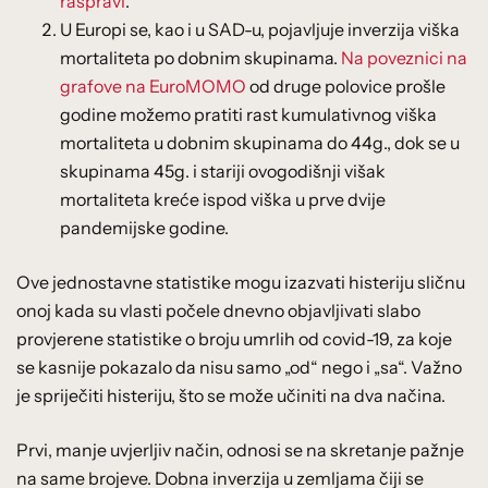
raspravi
.
U Europi se, kao i u SAD-u, pojavljuje inverzija viška
mortaliteta po dobnim skupinama.
Na poveznici na
grafove na EuroMOMO
od druge polovice prošle
godine možemo pratiti rast kumulativnog viška
mortaliteta u dobnim skupinama do 44g., dok se u
skupinama 45g. i stariji ovogodišnji višak
mortaliteta kreće ispod viška u prve dvije
pandemijske godine.
Ove jednostavne statistike mogu izazvati histeriju sličnu
onoj kada su vlasti počele dnevno objavljivati slabo
provjerene statistike o broju umrlih od covid-19, za koje
se kasnije pokazalo da nisu samo „od“ nego i „sa“. Važno
je spriječiti histeriju, što se može učiniti na dva načina.
Prvi, manje uvjerljiv način, odnosi se na skretanje pažnje
na same brojeve. Dobna inverzija u zemljama čiji se