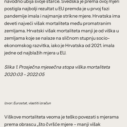
navodno ubija svoje starce. Švedska je prema ovoj mjeri
postigla najbolji rezultat u EU premda je u prvoj fazi
pandemije imala i najmanje strikne mjere. Hrvatska ima
deveti najveći višak mortaliteta među promatranim
zemljama. Hrvatski višak mortaliteta manji je od viška u
zemljama koje se nalaze na sličnom stupnju socio-
ekonomskog razvitka, iako je Hrvatska od 2021. imala
jedne od najblažih mjera u EU.
Slika 1. Prosječna mjesečna stopa viška mortaliteta
2020:03 – 2022:05
Izvor: Eurostat, vlastiti izračun
Viškove mortaliteta veoma je teško povezati s mjerama
prema obrascu „što čvršće mjere – manji višak