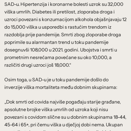
SAD-u. Hipertenzija i koronarne bolesti uzrok su 32,000
viška umrlih. Diabetes ili pretilost, zloporaba droga i
uzroci povezani s konzumacijom alkohola objašnjavaju 12
do 15,000 viška u usporedbi s rastućim trendom iz
razdoblja prije pandemije. Smrti zbog zloporabe droga
poprimile su alarmantan trend u toku pandemije
dosegnuvši 108,000 u 2021. godini. Ubojstva i smrti u
prometnim nesrećama povećane su oko 10,000, a
različiti drugi uzroci još 18,000.“
Osim toga, u SAD-u je u toku pandemije došlo do
inverzije viška mortaliteta među dobnim skupinama:
„Dok smrti od covida najviše pogađaju starije građane,
apsolutne brojke viška umrlih od uzroka koji nisu
povezani s covidom slične su u dobnim skupinama 18-44,
45-64 i 65+, pri čemu viška u dječjoj dobi nema. Ukupan