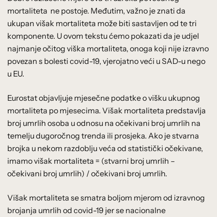
mortaliteta ne postoje. Međutim, važno je znati da
ukupan višak mortaliteta može biti sastavljen od te tri
komponente. U ovom tekstu ćemo pokazati da je udjel
najmanje očitog viška mortaliteta, onoga koji nije izravno
povezan s bolesti covid-19, vjerojatno veći u SAD-u nego
u EU.
Eurostat objavljuje mjesečne podatke o višku ukupnog
mortaliteta po mjesecima. Višak mortaliteta predstavlja
broj umrlih osoba u odnosu na očekivani broj umrlih na
temelju dugoročnog trenda ili prosjeka. Ako je stvarna
brojka u nekom razdoblju veća od statistički očekivane,
imamo višak mortaliteta = (stvarni broj umrlih –
očekivani broj umrlih) / očekivani broj umrlih.
Višak mortaliteta se smatra boljom mjerom od izravnog
brojanja umrlih od covid-19 jer se nacionalne