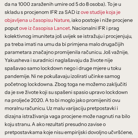
da na 1000 zaraženih umire od 5 do 8 osoba). To je u
skladu s procjenom IFR za SAD iz
ove studije koja je
objavljena u časopisu Nature
, iako postoje i niže procjene
poput
ove iz časopisa Lancet
. Nacionalni IFR i prag
kolektivnog imuniteta još uvijek se istražuju i procjenjuju,
pa treba imati na umu da bi primjena malo drugačijih
parametara značajno promijenila računicu. Još važnije,
Yakusheva i suradnici naglašavaju da živote nije
spašavao samo lockdown nego i druge mjere u toku
pandemije. Ni ne pokušavaju izolirati učinke samog
početnog lockdowna. Zbog toga ne možemo zaključiti
da je sve živote koji su spašeni spasio upravo lockdown
na proljeće 2020. A to bi moglo jako promijeniti ovu
moralnu računicu. Uz malu varijaciju pretpostavki i
dizajna istraživanja vaga procjene može nagnuti na bilo
koju stranu. A ako rezultati presudno zavise o
pretpostavkama koje nisu empirijski dovoljno učvršćene,