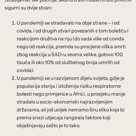
sigurni su dvije stvari:
U pandemiji se stradavalo na obje strane – i od
covida, i od drugih stvari povezanih s tom bolešću i
reakcijom društva na nju (do sada više od covida
nego od reakcija, premda su procjene viška smrti
zbog reakcija u SAD-u veoma velike, gotovo 100
tisuća ili oko 10% od službenog broja umrlih od
covida).
U pandemiji se u razvijenom dijelu svijeta, gdje je
populacija starija i izloženija riziku respiratorne
bolesti nego primjerice u Africi, u prosjeku manje
stradalo u socio-ekonomski najrazvijenijim
državama, ali još uvijek nemamo širu sliku koja bi
prema snazi utjecaja rangirala faktore koji
objašnjavaju zašto je to tako.