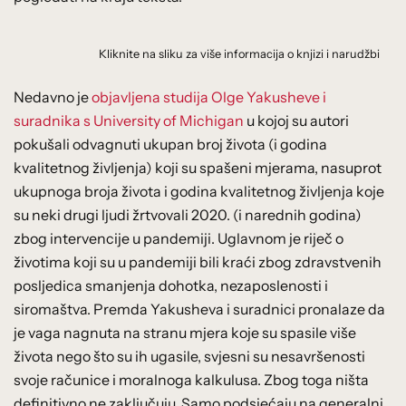
Kliknite na sliku za više informacija o knjizi i narudžbi
Nedavno je
objavljena studija Olge Yakusheve i
suradnika s University of Michigan
u kojoj su autori
pokušali odvagnuti ukupan broj života (i godina
kvalitetnog življenja) koji su spašeni mjerama, nasuprot
ukupnoga broja života i godina kvalitetnog življenja koje
su neki drugi ljudi žrtvovali 2020. (i narednih godina)
zbog intervencije u pandemiji. Uglavnom je riječ o
životima koji su u pandemiji bili kraći zbog zdravstvenih
posljedica smanjenja dohotka, nezaposlenosti i
siromaštva. Premda Yakusheva i suradnici pronalaze da
je vaga nagnuta na stranu mjera koje su spasile više
života nego što su ih ugasile, svjesni su nesavršenosti
svoje računice i moralnoga kalkulusa. Zbog toga ništa
definitivno ne zaključuju. Samo podsjećaju na generalni