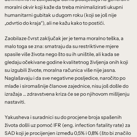
moralni okvir koji kaže da treba minimalizirati ukupni
humanitarni gubitak u dugom roku (koji se još nije
„odvrtio do kraja“), ali ne kažu kako to postići.
Zaobilaze čvrst zaključak jer je tema moralno teška, a
malo toga se zna: smatraju da su restriktivne mjere
spasile više života nego što su ih uništile, ali kada se
gledaju očekivane godine kvalitetnog življenja onih koji
su izgubili živote, moralna računica više nije jasna.
Naglašavaju i da sve negativne posljedice, naročito po
mlađe i siromašnije članove zajednice, nisu još došle do
izražaja … zdravstvena kriza će se po njihovom mišljenju
nastaviti.
Yakusheva i suradnici su do procjene broja spašenih
života došli uz pomoć IFR (eng. infection fatality rate) za
SAD koji je procijenjen između 0,5% i 0,8% (što bi značilo