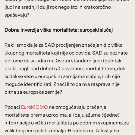
ljudi na srednji i dulji rok nego što ih kratkoročno
spašavaju?
Dobna inverzija viška mortaliteta: europski slučaj
Rekli smo da je za SAD procijenjen značajan dio viška
ukupnog mortaliteta koji nije od covida. SAD su poznate
po tome da su udari na životni standard ljudi (gubitak
posla, nagli pad dohotka) povezani s mortalitetom, dok
su takve veze u europskim zemljama slabije, ili ih nije
moguće identificirati. Znači li to da ova rasprava nije
bitna za europske zemlje?
Podaci
EuroMOMO
ne omogućavaju praćenje
mortaliteta prema uzrocima, ali daju ažurne (tjedne)
informacije o višku mortaliteta po dobnim skupinama za
velik broj europskih zemalja. Hrvatska na žalost jako