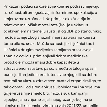
Prikazani podaci su korelacije koje ne podrazumijevaju
uzročnost, ali omogućavaju informirane spekulacije o
smjerovima uzročnosti. Na primjer, ako Austrija ima
relativno mali višak mortaliteta (koji je u skladu s
očekivanjem na temelju austrijskog BDP po stanovniku),
možda to nije zbog snažnih mjera zatvaranja koje su
tamo bile na snazi. Možda su austrijski liječnici kao i
liječnici u drugim razvijenim zemljama brzo usvajali
znanja o covidu i primjenjivali dobre medicinske
protokole; možda imaju dobre kapacitete u
zdravstvenom sustavu pa su, između ostaloga, spasili
puno ljudi na jedinicama intenzivne njege; ili su dobro
testirali na ulazu u zdravstveni sustav i organizirali ga, te
tako obranili od širenja virusa u bolnicama i na odjelima
gdje virusa nije smjelo biti; možda su u kampanji
cijepljenja na vrijeme ciljali najugroženije kojima je
cjepivo prije jesensko-zimskog vala 2021./22. umanjilo