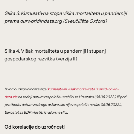
Slika 3. Kumulativna stopa viška mortaliteta u pandemiji
prema ourworldindata.org (Sveučilište Oxford)
Slika 4. Višak mortaliteta u pandemiji i stupanj
gospodarskog razvitka (verzija II)
Izvor: ourworldindata.org (
kumulativni višak mortaliteta iz owid-covid-
data.xls
na zadnji datum raspoloživ u tablici za Hrvatsku (05.06.2022.) ili prvi
prethodni datum za druge države ako nije raspoloživ na dan 05.06.2022.),
Eurostat za BDP, vlastiti izračun na slici.
Od korelacije do uzročnosti