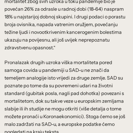
mortalitet zbog svih uzroka u toku pandemije bio je
povećan 26% za odrasle u radnoj dobi (18-64) naspram
18% u najstarijoj dobnoj skupini. I drugi podaci o porastu
broja ovisnika, napada vatrenim oružjem, povećanju
težine ljudi i novootkrivenim kancerogenim bolestima
ukazuju na povijesnu, ali još uvijek neprepoznatu
zdravstvenu opasnost.“
Pronalazak drugih uzroka viška mortaliteta pored
samoga covida u pandemiji u SAD-u ne znači da
temeljem analogije isto vrijedi za druge zemlje. SAD su
poznate po tome da su povremeni udari na životni
standard (gubitak posla, nagli pad dohotka) povezani s
mortalitetom, dok su takve veze u europskim zemljama
slabije ili ih studije ne mogu otkriti (više detalja o tome
možete pronaći u Koronaekonomici). Stoga ćemo se još
malo zadržati na SAD-u, a europske podatke ćemo
pogledati na kraju teksta.