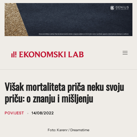
Prijeđi
na
sadržaj
Višak mortaliteta priča neku svoju
priču: o znanju i mišljenju
POVIJEST
14/08/2022
Foto: Karenr / Dreamstime