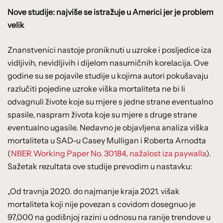
Nove studije: najviše se istražuje u Americi jer je problem
velik
Znanstvenici nastoje proniknuti u uzroke i posljedice iza
vidljivih, nevidljivih i dijelom nasumičnih korelacija. Ove
godine su se pojavile studije u kojima autori pokušavaju
razlučiti pojedine uzroke viška mortaliteta ne bi li
odvagnuli živote koje su mjere s jedne strane eventualno
spasile, naspram života koje su mjere s druge strane
eventualno ugasile. Nedavno je objavljena analiza viška
mortaliteta u SAD-u Casey Mulligan i Roberta Arnodta
(
NBER Working Paper No. 30184, nažalost iza paywalla
).
Sažetak rezultata ove studije prevodim u nastavku:
„Od travnja 2020. do najmanje kraja 2021. višak
mortaliteta koji nije povezan s covidom dosegnuo je
97,000 na godišnjoj razini u odnosu na ranije trendove u