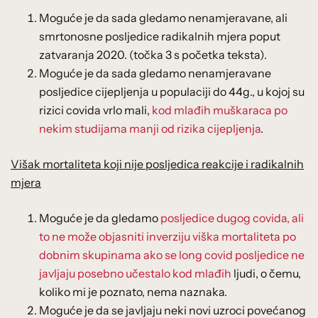
Moguće je da sada gledamo nenamjeravane, ali
smrtonosne posljedice radikalnih mjera poput
zatvaranja 2020. (točka 3 s početka teksta).
Moguće je da sada gledamo nenamjeravane
posljedice cijepljenja u populaciji do 44g., u kojoj su
rizici covida vrlo mali,
kod mlađih muškaraca po
nekim studijama manji od rizika cijepljenja
.
Višak mortaliteta koji nije posljedica reakcije i radikalnih
mjera
Moguće je da gledamo
posljedice dugog covida, ali
to ne može objasniti inverziju viška mortaliteta po
dobnim skupinama ako se long covid posljedice ne
javljaju posebno učestalo kod mlađih
ljudi, o čemu,
koliko mi je poznato, nema naznaka.
Moguće je da se javljaju neki novi uzroci povećanog