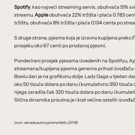
Spotify
, kao najveći streaming servis, obuhvaća 51% s
streamu.
Apple
obuhvaća 22% tržišta i plaća 0.783 ce
tržištu, obuhvaća 8% tržišta i plaća 0.134 centa po stre
S druge strane, pjesma koja je izravno kupljena preko
i
prosjeku oko 67 centi po prodanoj pjesmi.
Ponderirani prosjek pjesama izvedenih na Spotifyu, Ap
streamana/kupljena pjesma generira prihod izvođaču u
Bowlu dan je na grafikonu dolje. Lady Gaga u tjedan da
oko 50 tisuća dolara po danu (kumulativno 350 tisuća d
njega zaradila čak 320 tisuća dolara po danu (kumulativ
Slična dinamika prisutna je i kod većine ostalih izvođač
Izvor: obrada autora prema Kelly (2019)