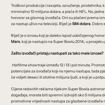
Troškovi produkcije (rasvjeta, ozvučenje, pirotehnika, k
minimalno 10 milijuna dolara, a plaća ih NFL. No, jedn
honorar za glavnog izvođača. Oni su plaćeni prema iznos
za nastup uživo na televiziji. Riječ je
584 dolara
. Dobro s
Riječ je o iznosu koji je daleko ispod uobičajenog honor
Mars
, koji je nastupio na Super Bowlu 2014., u prosjek
Zašto izvođači pristaju nastupati za tako male iznose?
Halftime show
traje između 12 i 13 i pol minuta. Prom
potencijala za izvođača koji na njemu nastupa, tada p
će vidjeti deseci ili stotine milijuna ljudi, a koji je u p
Cijene redovitih reklama tijekom Super Bowla astronoms
događaja, morate biti spremni izdvojiti oko 5 milijuna 
promotivne vrijednosti nastupa za glazbene izvođače na