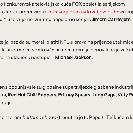
o konkurentska televizijska kuća FOX dosjetila se tijekom
 što su organizirali
ekstravagantan i vrlo zabavan show
u koj
r“, u to vrijeme iznimno popularne serije s
Jimom Carreyjem
i
ja, bez da su morali platiti NFL-u prava na prijenos utakmice
čile su da se takvo što više nikada ne smije ponoviti pa je već 
a na stadionu nastupio –
Michael Jackson
.
na popunjavale su globalne superzvijezde glazbene industrij
na, Red Hot Chili Peppers, Britney Spears, Lady Gaga, Katy Pe
drugi.
m sponzorom
halftime showa
(trenutno je to Pepsi) i TV kućom k