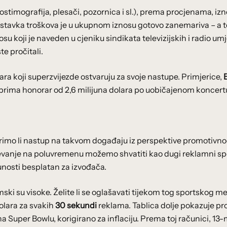
ostimografija, plesači, pozornica i sl.), prema procjenama, iz
a stavka troškova je u ukupnom iznosu gotovo zanemariva – a t
u koji je naveden u cjeniku sindikata televizijskih i radio um
te pročitali.
ara koji superzvijezde ostvaruju za svoje nastupe. Primjerice,
u prima honorar od 2,6 milijuna dolara po uobičajenom koncert
otrimo li nastup na takvom događaju iz perspektive promotivn
jevanje na poluvremenu možemo shvatiti kao dugi reklamni spo
otpunosti besplatan za izvođača.
ki su visoke. Želite li se oglašavati tijekom tog sportskog m
dolara za svakih
30 sekundi
reklama. Tablica dolje pokazuje pr
 Super Bowlu, korigirano za inflaciju. Prema toj računici, 13-