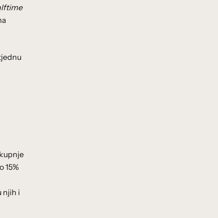
lftime
ma
tjednu
 kupnje
o 15%
njih i