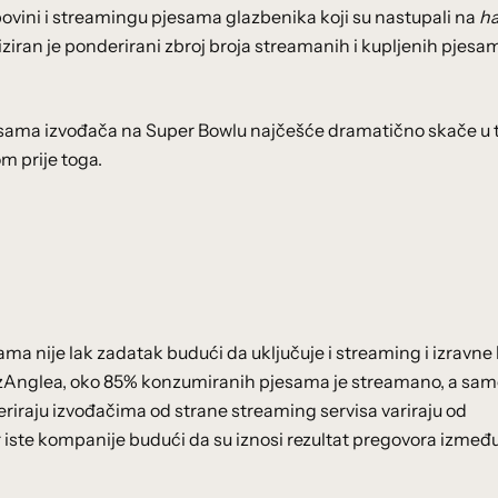
povini i streamingu pjesama glazbenika koji su nastupali na
ha
liziran je ponderirani zbroj broja streamanih i kupljenih pjesa
sama izvođača na Super Bowlu najčešće dramatično skače u 
m prije toga.
a nije lak zadatak budući da uključuje i streaming i izravne
zAnglea, oko 85% konzumiranih pjesama je streamano, a sam
feriraju izvođačima od strane streaming servisa variraju od
 iste kompanije budući da su iznosi rezultat pregovora između 