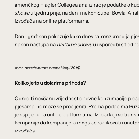
američkog Flagler Collegea analizirao je podatke o ku
showu
u tjednu prije, na dan, i nakon Super Bowla. Ana
izvođača na online platformama.
Donji grafikon pokazuje kako dnevna konzumacija pje
nakon nastupa na
halftime showu
u usporedbi s tjedno
Izvor: obrada autora prema Kelly (2019)
Koliko je to u dolarima prihoda?
Odrediti novčanu vrijednost dnevne konzumacije pjesam
pjesama, no može se procijeniti. Prema podacima Buz
je kupljeno na online platformama. Iznosi koji se trans
kompanije do kompanije, a mogu se razlikovati i unutar
izvođača.