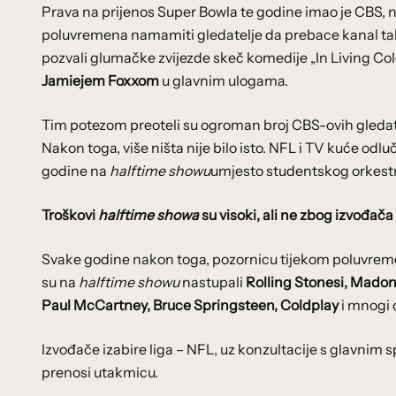
Prava na prijenos Super Bowla te godine imao je CBS, n
poluvremena namamiti gledatelje da prebace kanal tako
pozvali glumačke zvijezde skeč komedije „In Living Colo
Jamiejem Foxxom
u glavnim ulogama.
Tim potezom preoteli su ogroman broj CBS-ovih gledatel
Nakon toga, više ništa nije bilo isto. NFL i TV kuće odlu
godine na
halftime showu
umjesto studentskog orkestr
Troškovi
halftime showa
su visoki, ali ne zbog izvođača
Svake godine nakon toga, pozornicu tijekom poluvreme
su na
halftime showu
nastupali
Rolling Stonesi, Madon
Paul McCartney, Bruce Springsteen, Coldplay
i mnogi 
Izvođače izabire liga – NFL, uz konzultacije s glavni
prenosi utakmicu.