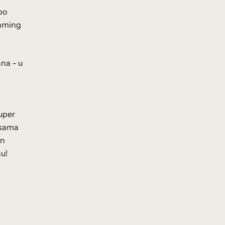
po
eaming
ana – u
uper
jesama
on
u!