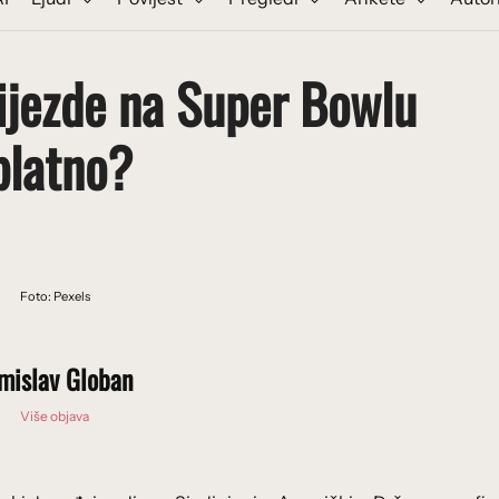
ijezde na Super Bowlu
platno?
Foto: Pexels
mislav Globan
Više objava