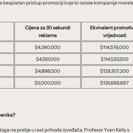
esplatan pristup promociji koje bi ostale kompanije morale 
Cijena za 30 sekundi
Ekvivalent promoti
reklame
vrijednosti
$4,340,000
$114,576,000
$4,551,000
$114,533,500
$4,898,000
$129,307,200
$5,000,000
$135,666,667
benika?
ga ne prelije u rast prihoda izvođača. Profesor Yvan Kelly s