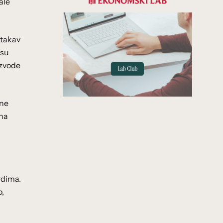
ale
 takav
 su
izvode
lne
lna
rdima.
o,