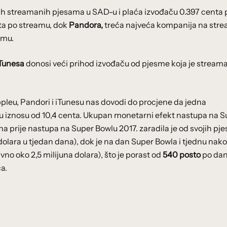
vih streamanih pjesama u SAD-u i plaća izvođaču 0.397 centa 
nta po streamu, dok
Pandora,
treća najveća kompanija na str
amu.
Tunesa
donosi veći prihod izvođaču od pjesme koja je stream
pleu, Pandori i iTunesu nas dovodi do procjene da jedna
 iznosu od 10,4 centa. Ukupan monetarni efekt nastupa na S
na prije nastupa na Super Bowlu 2017. zaradila je od svojih p
olara u tjedan dana), dok je na dan Super Bowla i tjednu nak
no oko 2,5 milijuna dolara), što je porast od
540 posto
po dan
a.