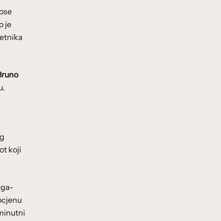
nose
o je
jetnika
Bruno
u.
og
t koji
ega-
ocjenu
minutni