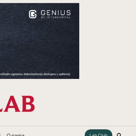
i
O nama
Lab Club