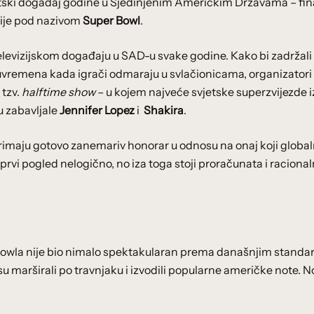
portski događaj godine u Sjedinjenim Američkim Državama – fin
tije pod nazivom
Super Bowl
.
 televizijskom događaju u SAD-u svake godine. Kako bi zadržali
uvremena kada igrači odmaraju u svlačionicama, organizatori
 tzv.
halftime show
– u kojem najveće svjetske superzvijezde 
u zabavljale
Jennifer Lopez
i
Shakira
.
primaju gotovo zanemariv honorar u odnosu na onaj koji globa
rvi pogled nelogično, no iza toga stoji proračunata i raciona
owla nije bio nimalo spektakularan prema današnjim standa
u marširali po travnjaku i izvodili popularne američke note. N