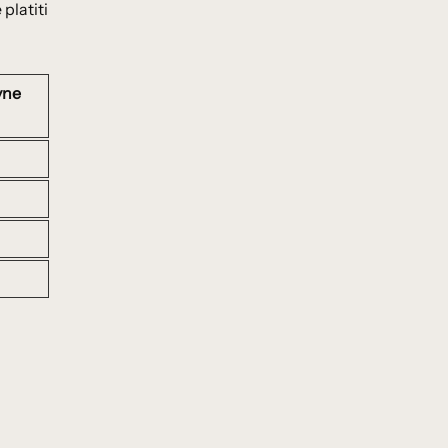
platiti
vne