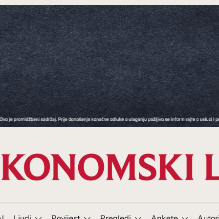
I
Ljudi
Povijest
Pregledi
Ankete
Autor