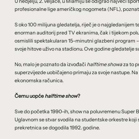
U nedjelju, 2. veljače, u Miamiju se odigrao najveći s
profesionalne lige američkog nogometa (NFL), pozna
S oko 100 milijuna gledatelja, riječ je o najgledanijem
enorman auditorij pred TV ekranima, čak i tijekom pol
osmislili spektakularan 15-minutni glazbeni program –
svoje hitove uživo na stadionu. Ove godine gledatelje s
No, malo je poznato da izvođači
halftime showa
za to 
superzvijezde uobičajeno primaju za svoje nastupe. Na p
ekonomska računica.
Čemu uopće
halftime show
?
Sve do početka 1990-ih, show na poluvremenu Super B
Uglavnom se stvar svodila na studentske orkestre koji s
prekretnica se dogodila 1992. godine.