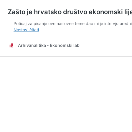
Zašto je hrvatsko društvo ekonomski lij
Poticaj za pisanje ove naslovne teme dao mi je intervju ured
Zašto
Nastavi čitati
je
hrvatsko
Arhivanalitika - Ekonomski lab
društvo
ekonomski
lijevo