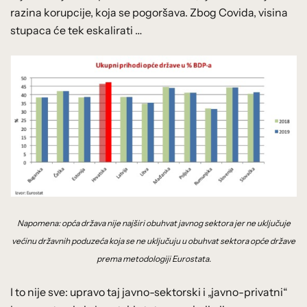
razina korupcije, koja se pogoršava. Zbog Covida, visina
stupaca će tek eskalirati …
Napomena: opća država nije najširi obuhvat javnog sektora jer ne uključuje
većinu državnih poduzeća koja se ne uključuju u obuhvat sektora opće države
prema metodologiji Eurostata.
I to nije sve: upravo taj javno-sektorski i „javno-privatni“