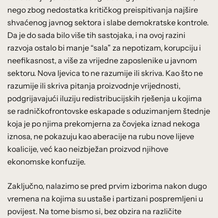
nego zbog nedostatka kritičkog preispitivanja najšire
shvaćenog javnog sektora i slabe demokratske kontrole.
Da je do sada bilo više tih sastojaka, i na ovoj razini
razvoja ostalo bi manje “sala” za nepotizam, korupciju i
neefikasnost, a više za vrijedne zaposlenike u javnom
sektoru. Nova ljevica to ne razumije ili skriva. Kao što ne
razumije ili skriva pitanja proizvodnje vrijednosti,
podgrijavajući iluziju redistribucijskih rješenja u kojima
se radničkofrontovske eskapade s oduzimanjem štednje
koja je po njima prekomjerna za čovjeka iznad nekoga
iznosa, ne pokazuju kao aberacije na rubu nove lijeve
koalicije, već kao neizbježan proizvod njihove
ekonomske konfuzije.
Zaključno, nalazimo se pred prvim izborima nakon dugo
vremena na kojima su ustaše i partizani pospremljeni u
povijest. Na tome bismo si, bez obzira na različite