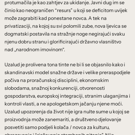
protumačila je kao zahtjev za ukidanje. Javni dug im se
činio kao neograničen “resurs” u koji se deficitom uvijek
može zagrabiti kad ponestane novca. A tek na
privatizaciji, na kojoj su svi polomili zube, nova ljevica se
dogmatski postavila na stražnje noge negirajući svaku
njenu dobru stranu i glorificirajući državno vlasništvo
nad „narodnom imovinom“.
Uzalud je prolivena tona tinte ne bi li se objasnilo kako i
skandinavski model snažne države i velike preraspodjele
počiva na proračunskoj disciplini, ekonomskim
slobodama, snažnoj konkurenciji, otvorenosti
gospodarstva, europskoj integraciji, stranim ulaganjima i
kontroli vlasti, a ne apologetskom jačanju njene moći.
Uzalud upozorenja da život nije igra nulte sume u kojoj se
proizvodnja može zanemariti, a društveno djelovanje
posvetiti samo podjeli kolača / novca za kulturu,