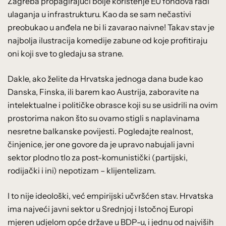
Zagreba propagirajući bolje korištenje EU fondova radi
ulaganja u infrastrukturu. Kao da se sam nečastivi
preobukao u anđela ne bi li zavarao naivne! Takav stav je
najbolja ilustracija komedije zabune od koje profitiraju
oni koji sve to gledaju sa strane.
Dakle, ako želite da Hrvatska jednoga dana bude kao
Danska, Finska, ili barem kao Austrija, zaboravite na
intelektualne i političke obrasce koji su se usidrili na ovim
prostorima nakon što su ovamo stigli s naplavinama
nesretne balkanske povijesti. Pogledajte realnost,
činjenice, jer one govore da je upravo nabujali javni
sektor plodno tlo za post-komunistički (partijski,
rodijački i ini) nepotizam – klijentelizam.
I to nije ideološki, već empirijski učvršćen stav. Hrvatska
ima najveći javni sektor u Srednjoj i Istočnoj Europi
mjeren udjelom opće države u BDP-u, i jednu od najviših