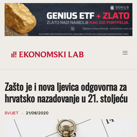
Prijeđi
na
sadržaj
Zašto je i nova ljevica odgovorna za
hrvatsko nazadovanje u 21. stoljeću
SVIJET
21/06/2020