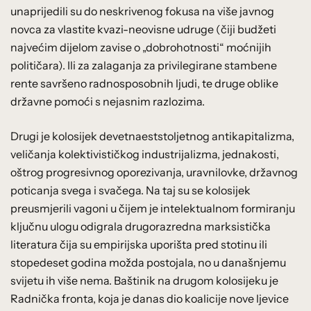
unaprijedili su do neskrivenog fokusa na više javnog
novca za vlastite kvazi-neovisne udruge (čiji budžeti
najvećim dijelom zavise o „dobrohotnosti“ moćnijih
političara). Ili za zalaganja za privilegirane stambene
rente savršeno radnosposobnih ljudi, te druge oblike
državne pomoći s nejasnim razlozima.
Drugi je kolosijek devetnaeststoljetnog antikapitalizma,
veličanja kolektivističkog industrijalizma, jednakosti,
oštrog progresivnog oporezivanja, uravnilovke, državnog
poticanja svega i svačega. Na taj su se kolosijek
preusmjerili vagoni u čijem je intelektualnom formiranju
ključnu ulogu odigrala drugorazredna marksistička
literatura čija su empirijska uporišta pred stotinu ili
stopedeset godina možda postojala, no u današnjemu
svijetu ih više nema. Baštinik na drugom kolosijeku je
Radnička fronta, koja je danas dio koalicije nove ljevice