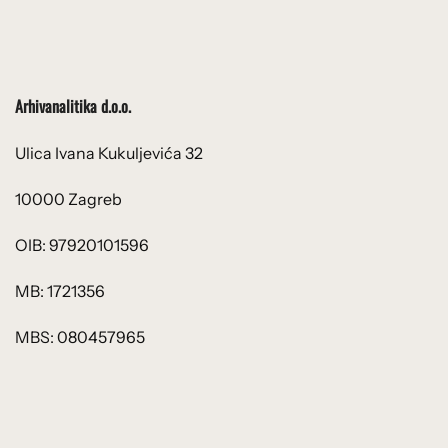
Arhivanalitika d.o.o.
Ulica Ivana Kukuljevića 32
10000 Zagreb
OIB: 97920101596
MB: 1721356
MBS: 080457965