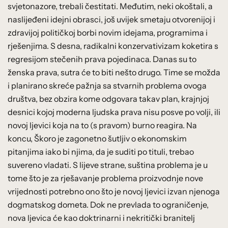
svjetonazore, trebali čestitati. Međutim, neki okoštali, a
naslijeđeni idejni obrasci, još uvijek smetaju otvorenijoj i
zdravijoj političkoj borbi novim idejama, programima i
rješenjima. S desna, radikalni konzervativizam koketira s
regresijom stečenih prava pojedinaca. Danas su to
ženska prava, sutra će to biti nešto drugo. Time se možda
i planirano skreće pažnja sa stvarnih problema ovoga
društva, bez obzira kome odgovara takav plan, krajnjoj
desnici kojoj moderna ljudska prava nisu posve po volji, ili
novoj ljevici koja na to (s pravom) burno reagira. Na
koncu, Škoro je zagonetno šutljiv o ekonomskim
pitanjima iako bi njima, da je suditi po tituli, trebao
suvereno vladati. S lijeve strane, suština problema je u
tome što je za rješavanje problema proizvodnje nove
vrijednosti potrebno ono što je novoj ljevici izvan njenoga
dogmatskog dometa. Dok ne prevlada to ograničenje,
nova ljevica će kao doktrinarni i nekritički branitelj