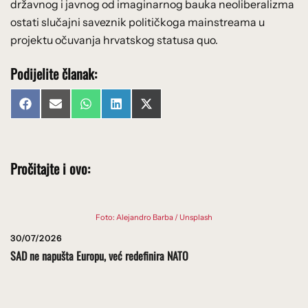
državnog i javnog od imaginarnog bauka neoliberalizma
ostati slučajni saveznik političkoga mainstreama u
projektu očuvanja hrvatskog statusa quo.
Podijelite članak:
Share
Share
Share
Share
Share
Facebook
Email
WhatsApp
LinkedIn
X
on
on
on
on
on
(Twitter)
Pročitajte i ovo:
Foto: Alejandro Barba / Unsplash
30/07/2026
SAD ne napušta Europu, već redefinira NATO