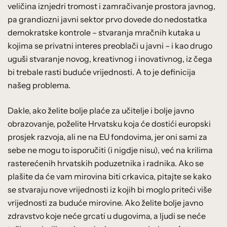
veličina iznjedri tromost i zamračivanje prostora javnog,
pa grandiozni javni sektor prvo dovede do nedostatka
demokratske kontrole – stvaranja mračnih kutaka u
kojima se privatni interes preoblači u javni – i kao drugo
uguši stvaranje novog, kreativnog i inovativnog, iz čega
bi trebale rasti buduće vrijednosti. A to je definicija
našeg problema.
Dakle, ako želite bolje plaće za učitelje i bolje javno
obrazovanje, poželite Hrvatsku koja će dostići europski
prosjek razvoja, ali ne na EU fondovima, jer oni sami za
sebe ne mogu to isporučiti (i nigdje nisu), već na krilima
rasterećenih hrvatskih poduzetnika i radnika. Ako se
plašite da će vam mirovina biti crkavica, pitajte se kako
se stvaraju nove vrijednosti iz kojih bi moglo priteći više
vrijednosti za buduće mirovine. Ako želite bolje javno
zdravstvo koje neće grcati u dugovima, a ljudi se neće