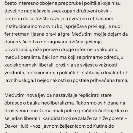
često interesno obojene preporuke i politike koje nisu
dovoljno naglašavale sveukupan društveni okvir –
potrebu da se tržište razvija u čvrstom i efikasnom
institucionalnom okviru koji sprječava privilegij, a nudi
fer tretman i jasna pravila igre. Međutim, moj je dojam da
danas više nitko ne zagovara tržišna rješenja,
privatizaciju, niže poreze i druge reforme u vakuumu;
među liberalima, čak i onima koji se primarno određuju
kao ekonomski liberali, proširila se svijest o važnosti
vrednota, funkcioniranja političkih institucija i kvalitetnih
javnih usluga. I nejednakosti su postale prihvaćena tema.
Međutim, nova ljevica nastavila je replicirati stare
obrasce o bauku neoliberalizma. Tako smo ovih dana na
društvenim mrežama imali prilike pročitati čuđenje kako
se jedan liberalni kandidat koji se zalaže za niže poreze –
Davor Huić – vozi javnom željeznicom od Kutine do