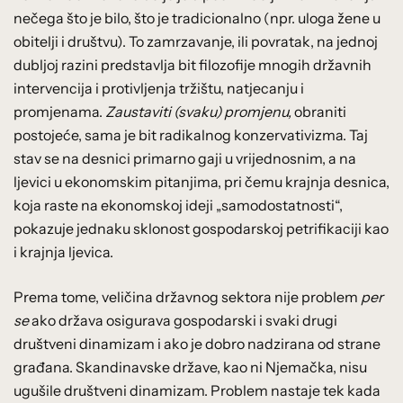
nečega što je bilo, što je tradicionalno (npr. uloga žene u
obitelji i društvu). To zamrzavanje, ili povratak, na jednoj
dubljoj razini predstavlja bit filozofije mnogih državnih
intervencija i protivljenja tržištu, natjecanju i
promjenama.
Zaustaviti (svaku) promjenu,
obraniti
postojeće, sama je bit radikalnog konzervativizma. Taj
stav se na desnici primarno gaji u vrijednosnim, a na
ljevici u ekonomskim pitanjima, pri čemu krajnja desnica,
koja raste na ekonomskoj ideji „samodostatnosti“,
pokazuje jednaku sklonost gospodarskoj petrifikaciji kao
i krajnja ljevica.
Prema tome, veličina državnog sektora nije problem
per
se
ako država osigurava gospodarski i svaki drugi
društveni dinamizam i ako je dobro nadzirana od strane
građana. Skandinavske države, kao ni Njemačka, nisu
ugušile društveni dinamizam. Problem nastaje tek kada