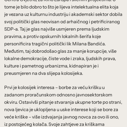
tome je bilo dobro to što je lijeva intelektualna elita koja
je vezana uz kulturnu industriju i akademski sektor dobila
svoj politički glas neovisan od arhaičnog i petrificiranog
SDP-a. Taj je glas najviše usmjeren prema ljudskim
pravima, a protiv opskurnih lokalnih šerifa koje
personificira tragični politički lik Milana Bandića.
Međutim, taj dobrodošao glas za manje korupcije, više
lokalne demokracije, čiste vode i zraka, ljudskih prava,
kulture i pametnog urbanizma, kidnapiran je i
preusmjeren na dva slijepa kolosijeka.
Prvi je kolosijek interesa – borbe za veću krišku u
zadanom proračunskom odnosno javnosektorskom
okviru. Ostavivši pitanje stvaranja ukupne torte po strani,
nova ljevica je uklopljena u uske interese koji se bore za
veće kriške – više izdvajanja javnog novca za ovo ili ono,
iz postojećeg kolača. Svoje zahtjeve za kriškama