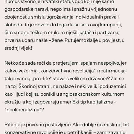
humus stvorio je hrvatski status quo koji nije samo
gospodarske naravi, nego ima i snažnu vrijednosnu
obojenost u smislu ugrožavanja individualnih prava i
sloboda. To je dovelo do toga da su se u ovoj kampanji,
čim smo se teškom mukom riješili ustaša i partizana,
prve na udaru našle – žene. Putujemo dalje u povijest, u
srednji vijek!
Netko će sada reći da pretjerujem, spajam nespojivo, jer
kakve veze ima „konzervativna revolucija“ i reafirmacija
takozvanog „pro-life“ stava, s velikom državom? Zar se
na toj, Škorinoj strani, ne nalaze i neki veliki poduzetnici
kao i ljudi koji su ponikli u anglosaksonskom kulturnom
okružju, a koji zagovaraju američki tip kapitalizma –
“neoliberalizma”?
Pitanje je površno postavljeno. Ako dublje razmislimo, bit
konzervativne revolucije je u petrifikaciji – zamrzavanju