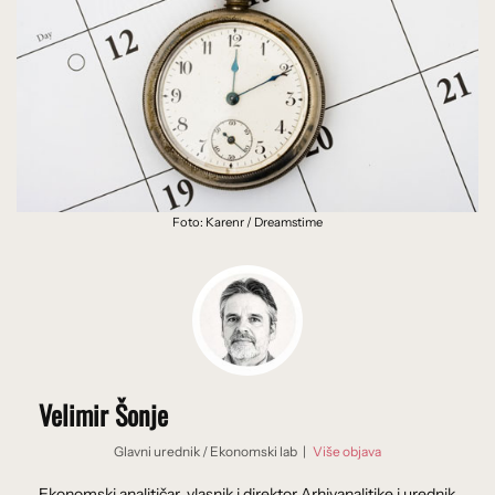
Foto: Karenr / Dreamstime
Velimir Šonje
Glavni urednik
/
Ekonomski lab
|
Više objava
Ekonomski analitičar, vlasnik i direktor Arhivanalitike i urednik