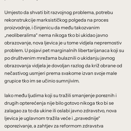
Umjesto da shvati bit razvojnog problema, potrebu
rekonstrukcije marksističkog polgeda na proces
proizvodnje, i činjenicu da među takozvanim
„neoliberalima“ nema nikoga tko bi ukidao javno
obrazovanje, nova ljevica je u tome vidjela nepremostiv
problem. U pojavi pet marginalnih libertarijanaca koji su
po društvenim mrežama bulaznili o ukidanju javnog
obrazovanja vidjela je dovoljan razlog da križ obrane od
nečastivog usmjeri prema svakome izvan svoje male
grupice tko im se učinio sumnjivim.
Iako među ljudima koji su tražili smanjenje poreznih i
drugih opterećenja nije bilo gotovo nikoga tko bi se
zalagao za to da ukine ili oslabi javno zdravstvo, nova
ljevica je uglavnom tražila veće i „pravednije“
oporezivanje, a zahtjev za reformom zdravstva