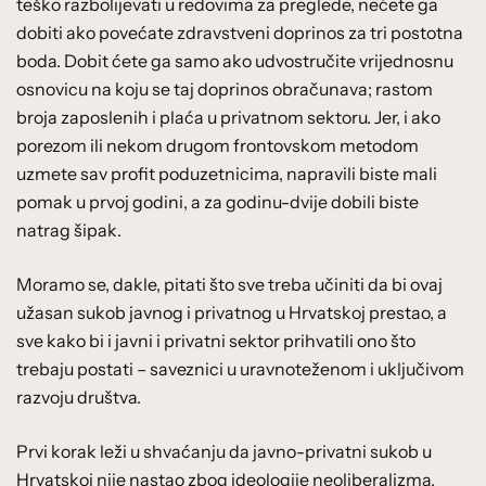
teško razbolijevati u redovima za preglede, nećete ga
dobiti ako povećate zdravstveni doprinos za tri postotna
boda. Dobit ćete ga samo ako udvostručite vrijednosnu
osnovicu na koju se taj doprinos obračunava; rastom
broja zaposlenih i plaća u privatnom sektoru. Jer, i ako
porezom ili nekom drugom frontovskom metodom
uzmete sav profit poduzetnicima, napravili biste mali
pomak u prvoj godini, a za godinu-dvije dobili biste
natrag šipak.
Moramo se, dakle, pitati što sve treba učiniti da bi ovaj
užasan sukob javnog i privatnog u Hrvatskoj prestao, a
sve kako bi i javni i privatni sektor prihvatili ono što
trebaju postati – saveznici u uravnoteženom i uključivom
razvoju društva.
Prvi korak leži u shvaćanju da javno-privatni sukob u
Hrvatskoj nije nastao zbog ideologije neoliberalizma,