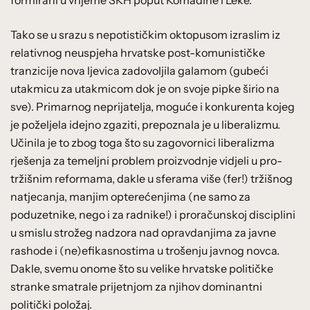
formirani u vrijeme SKH poput Komadine i Leke.
Tako se u srazu s nepotističkim oktopusom izraslim iz
relativnog neuspjeha hrvatske post-komunističke
tranzicije nova ljevica zadovoljila galamom (gubeći
utakmicu za utakmicom dok je on svoje pipke širio na
sve). Primarnog neprijatelja, moguće i konkurenta kojeg
je poželjela idejno zgaziti, prepoznala je u liberalizmu.
Učinila je to zbog toga što su zagovornici liberalizma
rješenja za temeljni problem proizvodnje vidjeli u pro-
tržišnim reformama, dakle u sferama više (fer!) tržišnog
natjecanja, manjim opterećenjima (ne samo za
poduzetnike, nego i za radnike!) i proračunskoj disciplini
u smislu strožeg nadzora nad opravdanjima za javne
rashode i (ne)efikasnostima u trošenju javnog novca.
Dakle, svemu onome što su velike hrvatske političke
stranke smatrale prijetnjom za njihov dominantni
politički položaj.