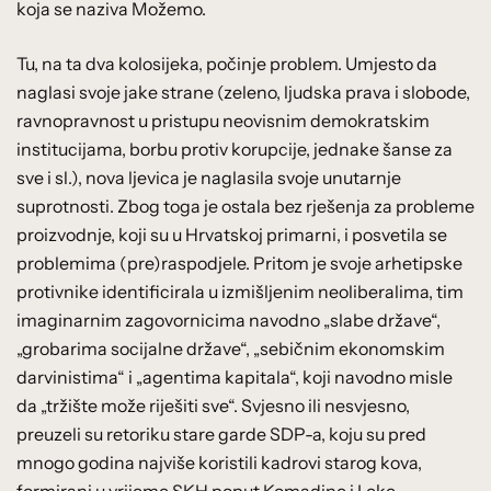
koja se naziva Možemo.
Tu, na ta dva kolosijeka, počinje problem. Umjesto da
naglasi svoje jake strane (zeleno, ljudska prava i slobode,
ravnopravnost u pristupu neovisnim demokratskim
institucijama, borbu protiv korupcije, jednake šanse za
sve i sl.), nova ljevica je naglasila svoje unutarnje
suprotnosti. Zbog toga je ostala bez rješenja za probleme
proizvodnje, koji su u Hrvatskoj primarni, i posvetila se
problemima (pre)raspodjele. Pritom je svoje arhetipske
protivnike identificirala u izmišljenim neoliberalima, tim
imaginarnim zagovornicima navodno „slabe države“,
„grobarima socijalne države“, „sebičnim ekonomskim
darvinistima“ i „agentima kapitala“, koji navodno misle
da „tržište može riješiti sve“. Svjesno ili nesvjesno,
preuzeli su retoriku stare garde SDP-a, koju su pred
mnogo godina najviše koristili kadrovi starog kova,