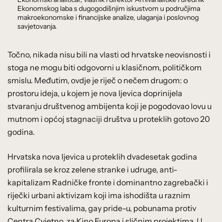
Ekonomskog laba s dugogodišnjim iskustvom u područjima
makroekonomske i financijske analize, ulaganja i poslovnog
savjetovanja.
Točno, nikada nisu bili na vlasti od hrvatske neovisnosti i
stoga ne mogu biti odgovorni u klasičnom, političkom
smislu. Međutim, ovdje je riječ o nečem drugom: o
prostoru ideja, u kojem je nova ljevica doprinijela
stvaranju društvenog ambijenta koji je pogodovao lovu u
mutnom i općoj stagnaciji društva u proteklih gotovo 20
godina.
Hrvatska nova ljevica u proteklih dvadesetak godina
profilirala se kroz zelene stranke i udruge, anti-
kapitalizam Radničke fronte i dominantno zagrebački i
riječki urbani aktivizam koji ima ishodišta u raznim
kulturnim festivalima, gay pride-u, pobunama protiv
Centra Cvjetno, za Kino Europa i sličnim projektima. U