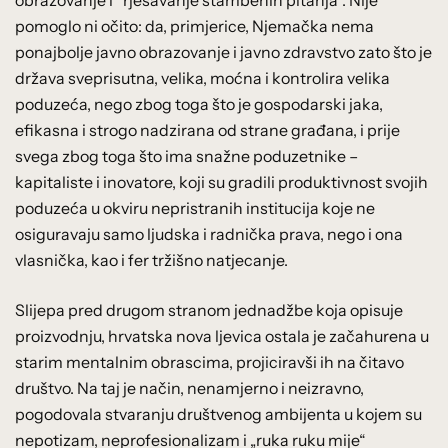
obrazovanje i “rješavanje stambenih pitanja”. Nije
pomoglo ni očito: da, primjerice, Njemačka nema
ponajbolje javno obrazovanje i javno zdravstvo zato što je
država sveprisutna, velika, moćna i kontrolira velika
poduzeća, nego zbog toga što je gospodarski jaka,
efikasna i strogo nadzirana od strane građana, i prije
svega zbog toga što ima snažne poduzetnike –
kapitaliste i inovatore, koji su gradili produktivnost svojih
poduzeća u okviru nepristranih institucija koje ne
osiguravaju samo ljudska i radnička prava, nego i ona
vlasnička, kao i fer tržišno natjecanje.
Slijepa pred drugom stranom jednadžbe koja opisuje
proizvodnju, hrvatska nova ljevica ostala je začahurena u
starim mentalnim obrascima, projiciravši ih na čitavo
društvo. Na taj je način, nenamjerno i neizravno,
pogodovala stvaranju društvenog ambijenta u kojem su
nepotizam, neprofesionalizam i „ruka ruku mije“