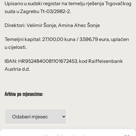
Upisano u sudski registar na temelju rješenja Trgovačkog
suda u Zagrebu Tt-03/2982-2.
Direktori: Velimir Šonje, Amina Ahec Šonje
Temeljni kapital: 27.100,00 kuna / 3.596,79 eura, uplaćen
u cijelosti.
IBAN: HR9524840081101672453, kod Raiffeisenbank
Austria d.d.
Arhiva po mjesecima:
Arhiva
po
mjesecima: