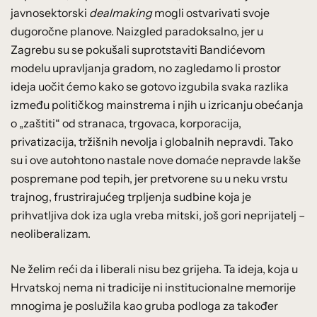
javnosektorski
dealmaking
mogli ostvarivati svoje
dugoročne planove. Naizgled paradoksalno, jer u
Zagrebu su se pokušali suprotstaviti Bandićevom
modelu upravljanja gradom, no zagledamo li prostor
ideja uočit ćemo kako se gotovo izgubila svaka razlika
između političkog mainstrema i njih u izricanju obećanja
o „zaštiti“ od stranaca, trgovaca, korporacija,
privatizacija, tržišnih nevolja i globalnih nepravdi. Tako
su i ove autohtono nastale nove domaće nepravde lakše
pospremane pod tepih, jer pretvorene su u neku vrstu
trajnog, frustrirajućeg trpljenja sudbine koja je
prihvatljiva dok iza ugla vreba mitski, još gori neprijatelj –
neoliberalizam.
Ne želim reći da i liberali nisu bez grijeha. Ta ideja, koja u
Hrvatskoj nema ni tradicije ni institucionalne memorije
mnogima je poslužila kao gruba podloga za također