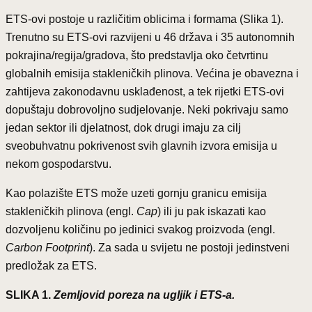
ETS-ovi postoje u različitim oblicima i formama (Slika 1).
Trenutno su ETS-ovi razvijeni u 46 država i 35 autonomnih
pokrajina/regija/gradova, što predstavlja oko četvrtinu
globalnih emisija stakleničkih plinova. Većina je obavezna i
zahtijeva zakonodavnu usklađenost, a tek rijetki ETS-ovi
dopuštaju dobrovoljno sudjelovanje. Neki pokrivaju samo
jedan sektor ili djelatnost, dok drugi imaju za cilj
sveobuhvatnu pokrivenost svih glavnih izvora emisija u
nekom gospodarstvu.
Kao polazište ETS može uzeti gornju granicu emisija
stakleničkih plinova (engl.
Cap
) ili ju pak iskazati kao
dozvoljenu količinu po jedinici svakog proizvoda (engl.
Carbon Footprint
). Za sada u svijetu ne postoji jedinstveni
predložak za ETS.
SLIKA 1.
Zemljovid poreza na ugljik i ETS-a.