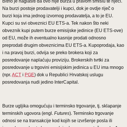
Bitno je naglasiti da ovo nije burza u pravom smislu te riječi.
Na burzi postoje prodavatelji i kupci, dok je ovdje riječ o
burzi koja ima jednog izvornog prodavatelja, a to je EU.
Kupci su svi obveznici EU ETS-a. Tek nakon što neki
obveznik kupi putem burze emisijske jedinice (EU ETS-ove)
od EU, može ih eventualno kasnije prodati odnosno
preprodati drugim obveznicima EU ETS-a. Kupoprodaja, kao
i na pravoj burzi, odvija se preko brokera koji za
posredovanje naplaćuju proviziju. Brokerskih tvrtki za
posredovanje u trgovini emisijskim jedinica u EU ima mnogo
(npr.
ACT
i
PGE
) dok u Republici Hrvatskoj uslugu
posredovanja nudi jedino InterCapital.
Burze ugljika omogućuju i terminsko trgovanje, tj. sklapanje
terminskih ugovora (engl.
Futures
). Terminsko trgovanje
odnosi se na transakcije kod kojih se izvršenje posla ili