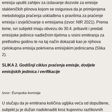
emisija uputiti zahtjev za izdavanje dozvole za emisije
stakleničkih plinova kojom se osigurava da je primijenjena
metodologija praćenja usklađena s pravilima za praćenje
emisija i izvješćivanje o emisijama (izvor: NIR 2021). Prema
tome, svi subjekti imaju obvezu do 30.4. pribaviti i predati
emisijske jedinice nadležnim tijelima u visini emitiranja za
prethodnu godinu te na taj način dokazati kao je njihova
cjelokupna emisija pokrivena emisijskim jedinicama (Slika
2).
SLIKA 2
. Godišnji ciklus praćenja emisije, dodjele
emisijskih jedinica i verifikacije
Izvor: Europska komisija
U slučaju da je emitirana količina ugljika veća od dopuštene,
subjekt ju je dužan nadoknaditi kroz kupovinu razlikovnih