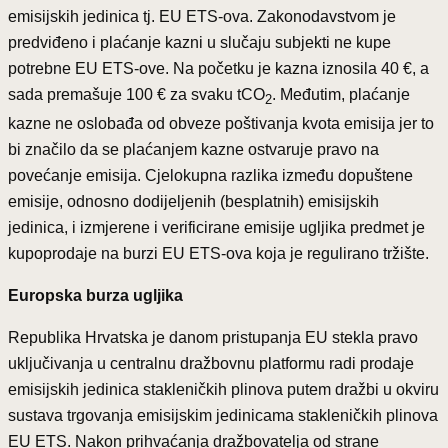
emisijskih jedinica tj. EU ETS-ova. Zakonodavstvom je
predviđeno i plaćanje kazni u slučaju subjekti ne kupe
potrebne EU ETS-ove. Na početku je kazna iznosila 40 €, a
sada premašuje 100 € za svaku tCO
. Međutim, plaćanje
2
kazne ne oslobađa od obveze poštivanja kvota emisija jer to
bi značilo da se plaćanjem kazne ostvaruje pravo na
povećanje emisija. Cjelokupna razlika između dopuštene
emisije, odnosno dodijeljenih (besplatnih) emisijskih
jedinica, i izmjerene i verificirane emisije ugljika predmet je
kupoprodaje na burzi EU ETS-ova koja je regulirano tržište.
Europska burza ugljika
Republika Hrvatska je danom pristupanja EU stekla pravo
uključivanja u centralnu dražbovnu platformu radi prodaje
emisijskih jedinica stakleničkih plinova putem dražbi u okviru
sustava trgovanja emisijskim jedinicama stakleničkih plinova
EU ETS. Nakon prihvaćanja dražbovatelja od strane