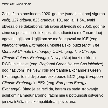
Izvor: The World
Bank
Zaključno s prosincem 2020. godine (sada je taj broj sigurno
veći), 127 država, 823 gradova, 101 regija i 1.541 tvrtki
obvezalo se dekarbonizirati svoje aktivnosti do 2050. godine
čime su postali, ili će tek postati, sudionici u međunarodnoj
trgovini ugljikom. Ugljikom se može trgovati na ICE (engl.
Intercontinental Exchange
), Montrealskoj burzi (
engl. The
Montreal Climate Exchange
), CCFE (eng.
The Chicago
Climate Futures Exchange
), Newyorškoj burzi u sklopu
RGGI inicijative (eng.
Regional Green House Gas Initiative
)
pod nazivom The New York Mercantile Exchange’s Green
Exchange, te na dvije europske burze ECX (eng.
European
Climate Exchange
) i EEX (eng.
European Energy
Exchange
). Bitno je za reći da, barem za sada, trgovanje
ugljikom na međunarodnoj razini nije u potpunosti ostvarivo
jer sva tržišta nisu kompatibilna i povezana.