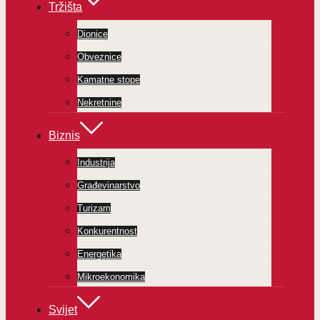
Tržišta
Dionice
Obveznice
Kamatne stope
Nekretnine
Biznis
Industrija
Građevinarstvo
Turizam
Konkurentnost
Energetika
Mikroekonomika
Svijet