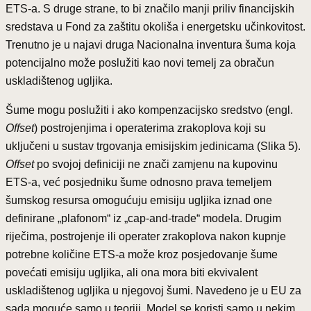
ETS-a. S druge strane, to bi značilo manji priliv financijskih
sredstava u Fond za zaštitu okoliša i energetsku učinkovitost.
Trenutno je u najavi druga Nacionalna inventura šuma koja
potencijalno može poslužiti kao novi temelj za obračun
uskladištenog ugljika.
Šume mogu poslužiti i ako kompenzacijsko sredstvo (engl.
Offset
) postrojenjima i operaterima zrakoplova koji su
uključeni u sustav trgovanja emisijskim jedinicama (Slika 5).
Offset
po svojoj definiciji ne znači zamjenu na kupovinu
ETS-a, već posjedniku šume odnosno prava temeljem
šumskog resursa omogućuju emisiju ugljika iznad one
definirane „plafonom“ iz „cap-and-trade“ modela. Drugim
riječima, postrojenje ili operater zrakoplova nakon kupnje
potrebne količine ETS-a može kroz posjedovanje šume
povećati emisiju ugljika, ali ona mora biti ekvivalent
uskladištenog ugljika u njegovoj šumi. Navedeno je u EU za
sada moguće samo u teoriji. Model se koristi samo u nekim