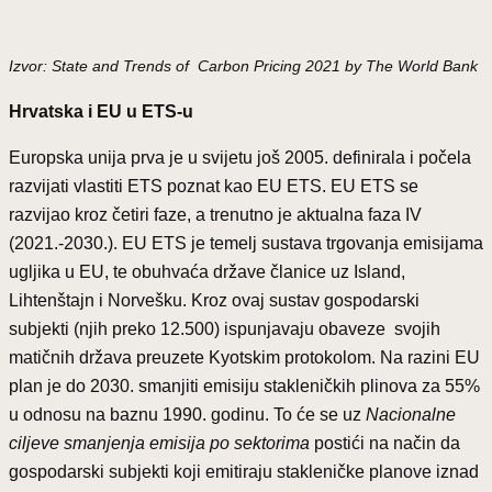
Izvor: State and Trends of Carbon Pricing 2021 by The World Bank
Hrvatska i EU u ETS-u
Europska unija prva je u svijetu još 2005. definirala i počela
razvijati vlastiti ETS poznat kao EU ETS. EU ETS se
razvijao kroz četiri faze, a trenutno je aktualna faza IV
(2021.-2030.). EU ETS je temelj sustava trgovanja emisijama
ugljika u EU, te obuhvaća države članice uz Island,
Lihtenštajn i Norvešku. Kroz ovaj sustav gospodarski
subjekti (njih preko 12.500) ispunjavaju obaveze svojih
matičnih država preuzete Kyotskim protokolom. Na razini EU
plan je do 2030. smanjiti emisiju stakleničkih plinova za 55%
u odnosu na baznu 1990. godinu. To će se uz
Nacionalne
ciljeve smanjenja emisija po sektorima
postići na način da
gospodarski subjekti koji emitiraju stakleničke planove iznad