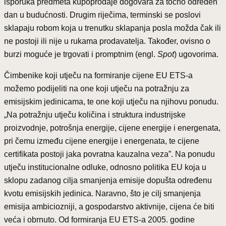
isporuka predmeta kupoprodaje dogovara za točno određen
dan u budućnosti. Drugim riječima, terminski se poslovi
sklapaju robom koja u trenutku sklapanja posla možda čak ili
ne postoji ili nije u rukama prodavatelja.
Također, ovisno o
burzi moguće je trgovati i promptnim (engl.
Spot
) ugovorima.
Čimbenike koji utječu na formiranje cijene EU ETS-a
možemo podijeliti na one koji utječu na potražnju za
emisijskim jedinicama, te one koji utječu na njihovu ponudu.
„Na potražnju utječu količina i struktura industrijske
proizvodnje, potrošnja energije, cijene energije i energenata,
pri čemu između cijene energije i energenata, te cijene
certifikata postoji jaka povratna kauzalna veza”. Na ponudu
utječu institucionalne odluke, odnosno politika EU koja u
sklopu zadanog cilja smanjenja emisije dopušta određenu
kvotu emisijskih jedinica. Naravno, što je cilj smanjenja
emisija ambiciozniji, a gospodarstvo aktivnije, cijena će biti
veća i obrnuto. Od formiranja EU ETS-a 2005. godine