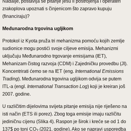
Nadalje, postavlja se pitanje jesu li postrojenja i operateri
zrakoplova upoznati s činjenicom što zapravo kupuju
(financiraju)?
Međunarodna trgovina ugljikom
Protokol iz Kyota pruža tri mehanizma pomoću kojih zemlje
sudionice mogu postići svoje ciljeve emisija. Mehanizmi
uključuju Međunarodno trgovanje emisijama (IET),
Mehanizam čistog razvoja (CDM) i Zajedničku provedbu (JI).
Koncentrirati ćemo se na IET (eng.
International Emissions
Trading
). Međunarodna trgovina ugljikom odvija se putem
ITL-a (engl.
International Transaction Log
) koji je kreiran još
2007. godine.
U različitim dijelovima svijeta pitanje emisija nije riješeno na
isti način (ETS ili porez). Zbog toga emisije imaju različitu
jediničnu cijenu (Slika 4). Raspon je širok i kreće se od 1 do
137$ po toni CO
(2021. godine). Ako se napravi usporedba
2