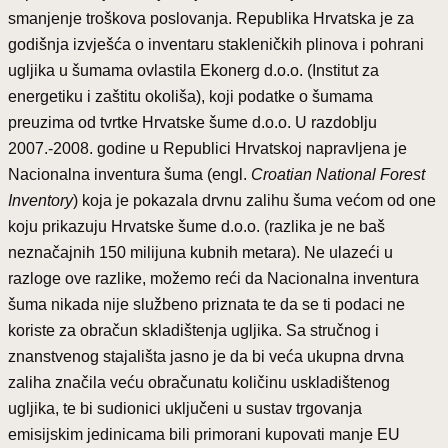
smanjenje troškova poslovanja. Republika Hrvatska je za
godišnja izvješća o inventaru stakleničkih plinova i pohrani
ugljika u šumama ovlastila Ekonerg d.o.o. (Institut za
energetiku i zaštitu okoliša), koji podatke o šumama
preuzima od tvrtke Hrvatske šume d.o.o. U razdoblju
2007.-2008. godine u Republici Hrvatskoj napravljena je
Nacionalna inventura šuma (engl.
Croatian National Forest
Inventory
) koja je pokazala drvnu zalihu šuma većom od one
koju prikazuju Hrvatske šume d.o.o. (razlika je ne baš
neznačajnih 150 milijuna kubnih metara). Ne ulazeći u
razloge ove razlike, možemo reći da Nacionalna inventura
šuma nikada nije službeno priznata te da se ti podaci ne
koriste za obračun skladištenja ugljika. Sa stručnog i
znanstvenog stajališta jasno je da bi veća ukupna drvna
zaliha značila veću obračunatu količinu uskladištenog
ugljika, te bi sudionici uključeni u sustav trgovanja
emisijskim jedinicama bili primorani kupovati manje EU