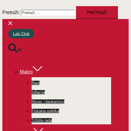
Pretraži:
Lab Club
Makro
Rast
Inflacija
Novac i bankarstvo
Fiskalna politika
Tržište rada