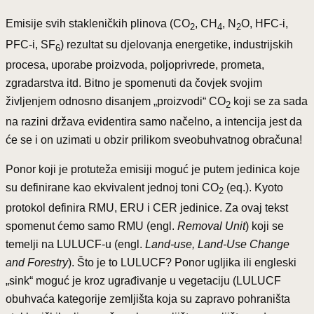
Emisije svih stakleničkih plinova (CO
, CH
, N
O, HFC-i,
2
4
2
PFC-i, SF
) rezultat su djelovanja energetike, industrijskih
6
procesa, uporabe proizvoda, poljoprivrede, prometa,
zgradarstva itd. Bitno je spomenuti da čovjek svojim
življenjem odnosno disanjem „proizvodi“ CO
koji se za sada
2
na razini država evidentira samo načelno, a intencija jest da
će se i on uzimati u obzir prilikom sveobuhvatnog obračuna!
Ponor koji je protuteža emisiji moguć je putem jedinica koje
su definirane kao ekvivalent jednoj toni CO
(eq.). Kyoto
2
protokol definira RMU, ERU i CER jedinice. Za ovaj tekst
spomenut ćemo samo RMU (engl.
Removal Unit
) koji se
temelji na LULUCF-u (engl.
Land-use, Land-Use Change
and Forestry
). Što je to LULUCF? Ponor ugljika ili engleski
„sink“ moguć je kroz ugrađivanje u vegetaciju (LULUCF
obuhvaća kategorije zemljišta koja su zapravo pohraništa