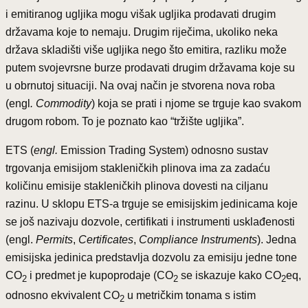
i emitiranog ugljika mogu višak ugljika prodavati drugim
državama koje to nemaju. Drugim riječima, ukoliko neka
država skladišti više ugljika nego što emitira, razliku može
putem svojevrsne burze prodavati drugim državama koje su
u obrnutoj situaciji. Na ovaj način je stvorena nova roba
(engl
.
Commodity
) koja se prati i njome se trguje kao svakom
drugom robom. To je poznato kao “tržište ugljika”.
ETS (
engl.
Emission Trading System) odnosno sustav
trgovanja emisijom stakleničkih plinova ima za zadaću
količinu emisije stakleničkih plinova dovesti na ciljanu
razinu. U sklopu ETS-a trguje se emisijskim jedinicama koje
se još nazivaju dozvole, certifikati i instrumenti usklađenosti
(engl.
Permits
,
Certificates
,
Compliance Instruments
). Jedna
emisijska jedinica predstavlja dozvolu za emisiju jedne tone
CO
i predmet je kupoprodaje (CO
se iskazuje kako CO
eq,
2
2
2
odnosno ekvivalent CO
u metričkim tonama s istim
2