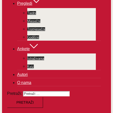
Pregledi
Tjedni
Mjesečni
Tromjesečni
Godišnji
Ankete
Istraživanja
Kviz
Autori
O nama
Pretraži: