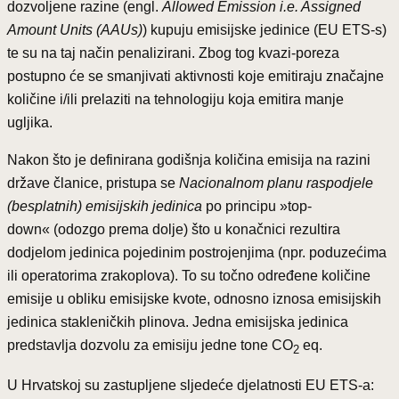
dozvoljene razine (engl.
Allowed Emission i.e. Assigned
Amount Units (AAUs)
) kupuju emisijske jedinice (EU ETS-s)
te su na taj način penalizirani. Zbog tog kvazi-poreza
postupno će se smanjivati aktivnosti koje emitiraju značajne
količine i/ili prelaziti na tehnologiju koja emitira manje
ugljika.
Nakon što je definirana godišnja količina emisija na razini
države članice, pristupa se
Nacionalnom planu raspodjele
(besplatnih) emisijskih jedinica
po principu »top-
down« (odozgo prema dolje) što u konačnici rezultira
dodjelom jedinica pojedinim postrojenjima (npr. poduzećima
ili operatorima zrakoplova). To su točno određene količine
emisije u obliku emisijske kvote, odnosno iznosa emisijskih
jedinica stakleničkih plinova. Jedna emisijska jedinica
predstavlja dozvolu za emisiju jedne tone CO
eq.
2
U Hrvatskoj su zastupljene sljedeće djelatnosti EU ETS-a: