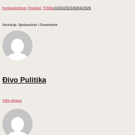
Konkurentnost
,
Povijest
,
Tržišta
31/03/2023
30/04/2026
Ilustracija: Sjankauskas / Dreamstime
Đivo Pulitika
Više objava