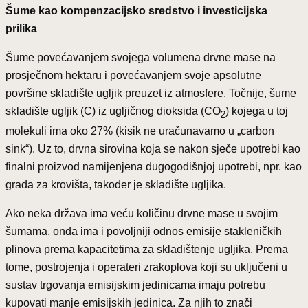
Šume kao kompenzacijsko sredstvo i investicijska
prilika
Šume povećavanjem svojega volumena drvne mase na
prosječnom hektaru i povećavanjem svoje apsolutne
površine skladište ugljik preuzet iz atmosfere. Točnije, šume
skladište ugljik (C) iz ugljičnog dioksida (CO
) kojega u toj
2
molekuli ima oko 27% (kisik ne uračunavamo u „carbon
sink“). Uz to, drvna sirovina koja se nakon sječe upotrebi kao
finalni proizvod namijenjena dugogodišnjoj upotrebi, npr. kao
građa za krovišta, također je skladište ugljika.
Ako neka država ima veću količinu drvne mase u svojim
šumama, onda ima i povoljniji odnos emisije stakleničkih
plinova prema kapacitetima za skladištenje ugljika. Prema
tome, postrojenja i operateri zrakoplova koji su uključeni u
sustav trgovanja emisijskim jedinicama imaju potrebu
kupovati manje emisijskih jedinica. Za njih to znači