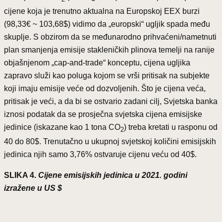
cijene koja je trenutno aktualna na Europskoj EEX burzi
(98,33€ ~ 103,68$) vidimo da „europski“ ugljik spada među
skuplje. S obzirom da se međunarodno prihvaćeni/nametnuti
plan smanjenja emisije stakleničkih plinova temelji na ranije
objašnjenom „cap-and-trade“ konceptu, cijena ugljika
zapravo služi kao poluga kojom se vrši pritisak na subjekte
koji imaju emisije veće od dozvoljenih. Što je cijena veća,
pritisak je veći, a da bi se ostvario zadani cilj, Svjetska banka
iznosi podatak da se prosječna svjetska cijena emisijske
jedinice (iskazane kao 1 tona CO
) treba kretati u rasponu od
2
40 do 80$. Trenutačno u ukupnoj svjetskoj količini emisijskih
jedinica njih samo 3,76% ostvaruje cijenu veću od 40$.
SLIKA 4.
Cijene emisijskih jedinica u 2021. godini
izražene u US $