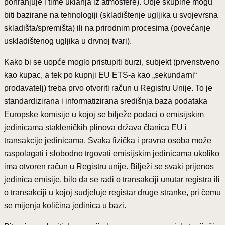
pohranjuje i time uklanja iz atmosfere). Obje skupine mogu
biti bazirane na tehnologiji (skladištenje ugljika u svojevrsna
skladišta/spremišta) ili na prirodnim procesima (povećanje
uskladištenog ugljika u drvnoj tvari).
Kako bi se uopće moglo pristupiti burzi, subjekt (prvenstveno
kao kupac, a tek po kupnji EU ETS-a kao „sekundarni“
prodavatelj) treba prvo otvoriti račun u Registru Unije. To je
standardizirana i informatizirana središnja baza podataka
Europske komisije u kojoj se bilježe podaci o emisijskim
jedinicama stakleničkih plinova država članica EU i
transakcije jedinicama. Svaka fizička i pravna osoba može
raspolagati i slobodno trgovati emisijskim jedinicama ukoliko
ima otvoren račun u Registru unije. Bilježi se svaki prijenos
jedinica emisije, bilo da se radi o transakciji unutar registra ili
o transakciji u kojoj sudjeluje registar druge stranke, pri čemu
se mijenja količina jedinica u bazi.