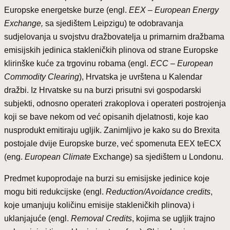
Europske energetske burze (engl.
EEX – European Energy
Exchange,
sa sjedištem Leipzigu) te odobravanja
sudjelovanja u svojstvu dražbovatelja u primarnim dražbama
emisijskih jedinica stakleničkih plinova od strane Europske
klirinške kuće za trgovinu robama (engl.
ECC – European
Commodity Clearing
), Hrvatska je uvrštena u Kalendar
dražbi. Iz Hrvatske su na burzi prisutni svi gospodarski
subjekti, odnosno operateri zrakoplova i operateri postrojenja
koji se bave nekom od već opisanih djelatnosti, koje kao
nusprodukt emitiraju ugljik. Zanimljivo je kako su do Brexita
postojale dvije Europske burze, već spomenuta EEX teECX
(eng.
European Climate
Exchange) sa sjedištem u Londonu.
Predmet kupoprodaje na burzi su emisijske jedinice koje
mogu biti redukcijske (engl.
Reduction/Avoidance credits
,
koje umanjuju količinu emisije stakleničkih plinova) i
uklanjajuće (engl.
Removal Credits
, kojima se ugljik trajno