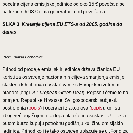
početna cijena emisijske jedinice od oko 15 € povećala se
na trenutnih 98 € i ima generalni trend povećanja.
SLKA 3.
Kretanje cijena EU ETS-a od 2005. godine do
danas
Izvor: Trading Economics
Prihod od prodaje emisijskih jedinica država članica EU
koristi za ostvarenje nacionalnih ciljeva smanjenja emisije
stakleničkih plinova i usklađivanje s Europskim zelenim
planom (engl.
A European
Green Deal
)
.
Pojasnit ćemo to na
primjeru Republike Hrvatske. Svi gospodarski subjekti,
postrojenja (
popis
) i operateri zrakoplova (
popis
), koji su
zbog već pojašnjenih razloga uključeni u sustav EU ETS-a
putem burze kupuju potrebnu godišnju količinu emisijskih
jedinica. Prihod koji je tako ostvaren uplaćuje se u „Fond za