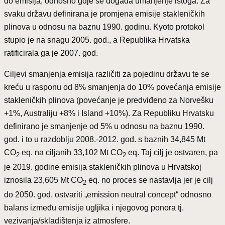
do emisija, odnosno gdje se događa umanjenje istoga. Za
svaku državu definirana je promjena emisije stakleničkih
plinova u odnosu na baznu 1990. godinu. Kyoto protokol
stupio je na snagu 2005. god., a Republika Hrvatska
ratificirala ga je 2007. god.
Ciljevi smanjenja emisija različiti za pojedinu državu te se
kreću u rasponu od 8% smanjenja do 10% povećanja emisije
stakleničkih plinova (povećanje je predviđeno za Norvešku
+1%, Australiju +8% i Island +10%). Za Republiku Hrvatsku
definirano je smanjenje od 5% u odnosu na baznu 1990.
god. i to u razdoblju 2008.-2012. god. s baznih 34,845 Mt
CO
eq. na ciljanih 33,102 Mt CO
eq. Taj cilj je ostvaren, pa
2
2
je 2019. godine emisija stakleničkih plinova u Hrvatskoj
iznosila 23,605 Mt CO
eq. no proces se nastavlja jer je cilj
2
do 2050. god. ostvariti „emission neutral concept“ odnosno
balans između emisije ugljika i njegovog ponora tj.
vezivanja/skladištenja iz atmosfere.