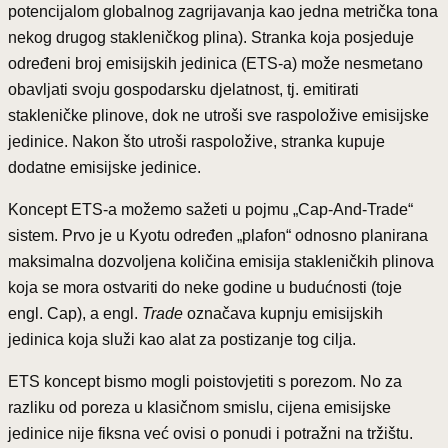
potencijalom globalnog zagrijavanja kao jedna metrička tona
nekog drugog stakleničkog plina). Stranka koja posjeduje
određeni broj emisijskih jedinica (ETS-a) može nesmetano
obavljati svoju gospodarsku djelatnost, tj. emitirati
stakleničke plinove, dok ne utroši sve raspoložive emisijske
jedinice. Nakon što utroši raspoložive, stranka kupuje
dodatne emisijske jedinice.
Koncept ETS-a možemo sažeti u pojmu „Cap-And-Trade“
sistem. Prvo je u Kyotu određen „plafon“ odnosno planirana
maksimalna dozvoljena količina emisija stakleničkih plinova
koja se mora ostvariti do neke godine u budućnosti (toje
engl. Cap), a engl.
Trade
označava kupnju emisijskih
jedinica koja služi kao alat za postizanje tog cilja.
ETS koncept bismo mogli poistovjetiti s porezom. No za
razliku od poreza u klasičnom smislu, cijena emisijske
jedinice nije fiksna već ovisi o ponudi i potražni na tržištu.