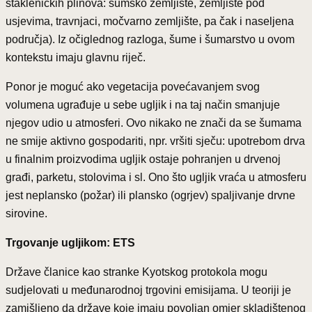
stakleničkih plinova: šumsko zemljište, zemljište pod
usjevima, travnjaci, močvarno zemljište, pa čak i naseljena
područja). Iz očiglednog razloga, šume i šumarstvo u ovom
kontekstu imaju glavnu riječ.
Ponor je moguć ako vegetacija povećavanjem svog
volumena ugrađuje u sebe ugljik i na taj način smanjuje
njegov udio u atmosferi. Ovo nikako ne znači da se šumama
ne smije aktivno gospodariti, npr. vršiti sječu: upotrebom drva
u finalnim proizvodima ugljik ostaje pohranjen u drvenoj
građi, parketu, stolovima i sl. Ono što ugljik vraća u atmosferu
jest neplansko (požar) ili plansko (ogrjev) spaljivanje drvne
sirovine.
Trgovanje ugljikom: ETS
Države članice kao stranke Kyotskog protokola mogu
sudjelovati u međunarodnoj trgovini emisijama. U teoriji je
zamišljeno da države koje imaju povoljan omjer skladištenog