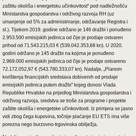
zaštitu okoliša i energetsku učinkovitost“ pod nadležnošću
Ministarstva gospodarstva i održivog razvoja RH (uz
umanjenje od 5% za administriranje, održavanje Registra i
sl.). Tijekom 2019. godine održano je 146 dražbi i ponuđeno
2.953.500 emisijskih jedinica od čije je prodaje ostvaren
prihod od 71.543.215,03 € (539.042.353,68 kn). U 2020.
godini održano je 145 dražbi na kojima je ponuđeno
2.969.000 emisijskih jedinica od čije je prodaje ostvareno
72.172.052,97 € (543.780.333,07 kn). Nadalje, „Planom
korištenja financijskih sredstava dobivenih od prodaje
emisijskih jedinica putem dražbi“ kojeg donosi Vlada
Republike Hrvatske na prijedlog Ministarstva gospodarstva i
održivog razvoja, sredstva se troše za programe i projekte
zaštite okoliša i energetske učinkovitosti. Iz primjera se jasno
vidi zbog čega kupovina, točnije plaćanje EU ETS ima više
porezna nego burzovno-trgovinska obilježja.