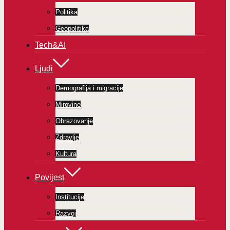
Politika
Geopolitika
Tech&AI
Ljudi
Demografija i migracije
Mirovine
Obrazovanje
Zdravlje
Kultura
Povijest
Institucije
Razvoj