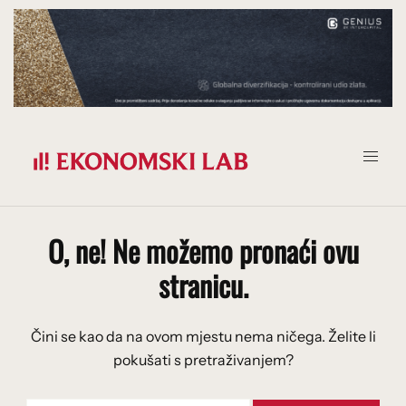
Prijeđi
na
sadržaj
O, ne! Ne možemo pronaći ovu
stranicu.
Čini se kao da na ovom mjestu nema ničega. Želite li
pokušati s pretraživanjem?