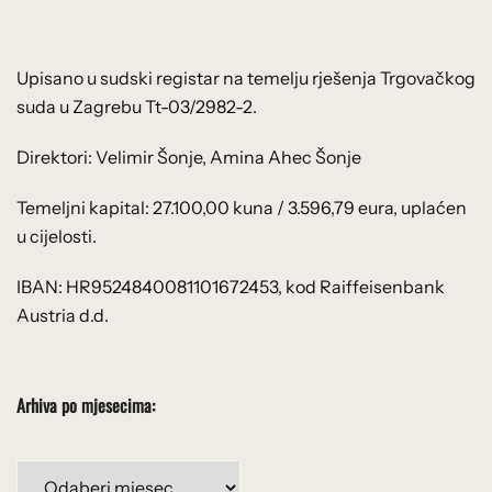
Upisano u sudski registar na temelju rješenja Trgovačkog
suda u Zagrebu Tt-03/2982-2.
Direktori: Velimir Šonje, Amina Ahec Šonje
Temeljni kapital: 27.100,00 kuna / 3.596,79 eura, uplaćen
u cijelosti.
IBAN: HR9524840081101672453, kod Raiffeisenbank
Austria d.d.
Arhiva po mjesecima:
Arhiva