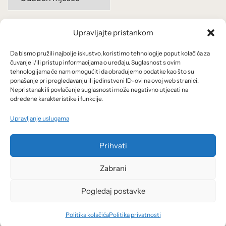
po
mjesecima:
Upravljajte pristankom
Važne poveznice
Da bismo pružili najbolje iskustvo, koristimo tehnologije poput kolačića za
Uvjeti korištenja
čuvanje i/ili pristup informacijama o uređaju. Suglasnost s ovim
tehnologijama će nam omogućiti da obrađujemo podatke kao što su
Politika privatnosti
ponašanje pri pregledavanju ili jedinstveni ID-ovi na ovoj web stranici.
Nepristanak ili povlačenje suglasnosti može negativno utjecati na
određene karakteristike i funkcije.
Kolačići
Upravljanje uslugama
O nama i usluge
Prihvati
Zabrani
Pogledaj postavke
© 2026 Arhivanalitika - Ekonomski lab.
Politika kolačića
Politika privatnosti