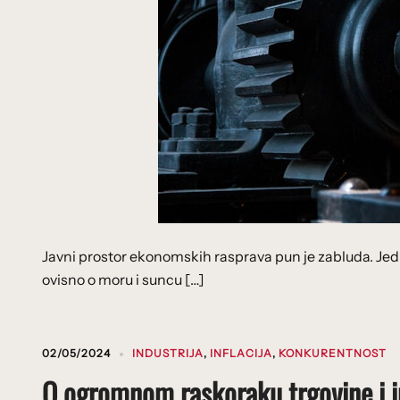
Javni prostor ekonomskih rasprava pun je zabluda. Jedn
ovisno o moru i suncu […]
02/05/2024
INDUSTRIJA
,
INFLACIJA
,
KONKURENTNOST
O ogromnom raskoraku trgovine i ind