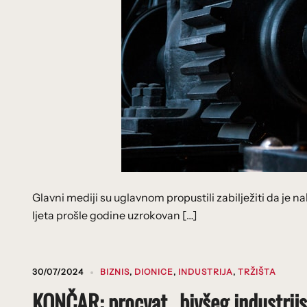
Glavni mediji su uglavnom propustili zabilježiti da je n
ljeta prošle godine uzrokovan […]
30/07/2024
BIZNIS
,
DIONICE
,
INDUSTRIJA
,
TRŽIŠTA
KONČAR: procvat „bivšeg industrijs