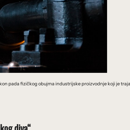
akon pada fizičkog obujma industrijske proizvodnje koji je traj
kog diva“