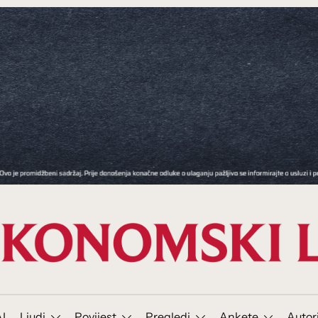
I
Ljudi
Povijest
Pregledi
Ankete
Autor