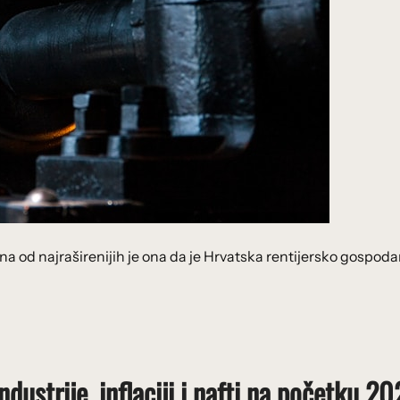
a od najraširenijih je ona da je Hrvatska rentijersko gospoda
ustrije, inflaciji i nafti na početku 20