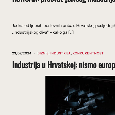
Jedna od ljepših poslovnih priča u Hrvatskoj posljed
„industrijskog diva“ – kako ga […]
23/07/2024
BIZNIS
,
INDUSTRIJA
,
KONKURENTNOST
Industrija u Hrvatskoj: nismo europs