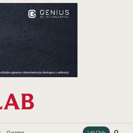
i
O nama
Lab Club