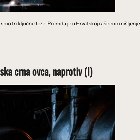
li smo tri ključne teze: Premda je u Hrvatskoj rašireno mišljenj
ska crna ovca, naprotiv (I)