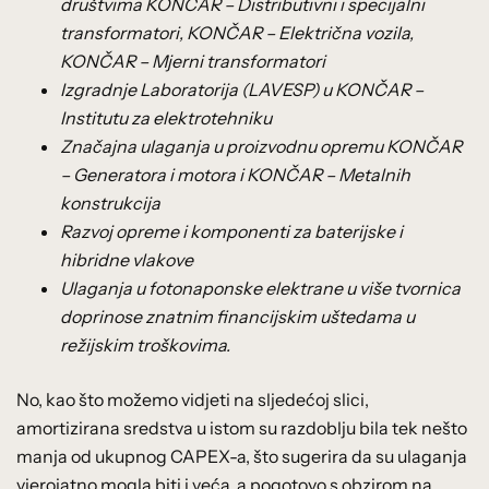
društvima KONČAR – Distributivni i specijalni
transformatori, KONČAR – Električna vozila,
KONČAR – Mjerni transformatori
Izgradnje Laboratorija (LAVESP) u KONČAR –
Institutu za elektrotehniku
Značajna ulaganja u proizvodnu opremu KONČAR
– Generatora i motora i KONČAR – Metalnih
konstrukcija
Razvoj opreme i komponenti za baterijske i
hibridne vlakove
Ulaganja u fotonaponske elektrane u više tvornica
doprinose znatnim financijskim uštedama u
režijskim troškovima.
No, kao što možemo vidjeti na sljedećoj slici,
amortizirana sredstva u istom su razdoblju bila tek nešto
manja od ukupnog CAPEX-a, što sugerira da su ulaganja
vjerojatno mogla biti i veća, a pogotovo s obzirom na