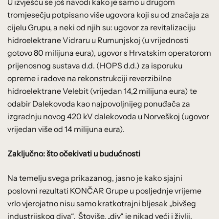
U izvješću se još navodi kako je samo u drugom
tromjesečju potpisano više ugovora koji su od značaja za
cijelu Grupu, a neki od njih su: ugovor za revitalizaciju
hidroelektrane Vidraru u Rumunjskoj (u vrijednosti
gotovo 80 milijuna eura), ugovor s Hrvatskim operatorom
prijenosnog sustava d.d. (HOPS d.d.) za isporuku
opreme i radove na rekonstrukciji reverzibilne
hidroelektrane Velebit (vrijedan 14,2 milijuna eura) te
odabir Dalekovoda kao najpovoljnijeg ponuđača za
izgradnju novog 420 kV dalekovoda u Norveškoj (ugovor
vrijedan više od 14 milijuna eura).
Zaključno: što očekivati u budućnosti
Na temelju svega prikazanog, jasno je kako sjajni
poslovni rezultati KONČAR Grupe u posljednje vrijeme
vrlo vjerojatno nisu samo kratkotrajni bljesak „bivšeg
industrijskog diva“. Štoviše, „div“ je nikad veći i življi,