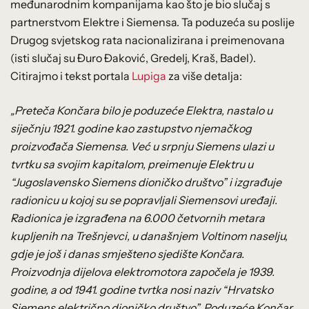
međunarodnim kompanijama kao što je bio slučaj s
partnerstvom Elektre i Siemensa. Ta poduzeća su poslije
Drugog svjetskog rata nacionalizirana i preimenovana
(isti slučaj su Đuro Đaković, Gredelj, Kraš, Badel).
Citirajmo i tekst portala
Lupiga
za više detalja:
„Preteča Končara bilo je poduzeće Elektra, nastalo u
siječnju 1921. godine kao zastupstvo njemačkog
proizvođača Siemensa. Već u srpnju Siemens ulazi u
tvrtku sa svojim kapitalom, preimenuje Elektru u
“Jugoslavensko Siemens dioničko društvo” i izgrađuje
radionicu u kojoj su se popravljali Siemensovi uređaji.
Radionica je izgrađena na 6.000 četvornih metara
kupljenih na Trešnjevci, u današnjem Voltinom naselju,
gdje je još i danas smješteno sjedište Končara.
Proizvodnja dijelova elektromotora započela je 1939.
godine, a od 1941. godine tvrtka nosi naziv “Hrvatsko
Siemens električno dioničko društvo”. Poduzeće Končar