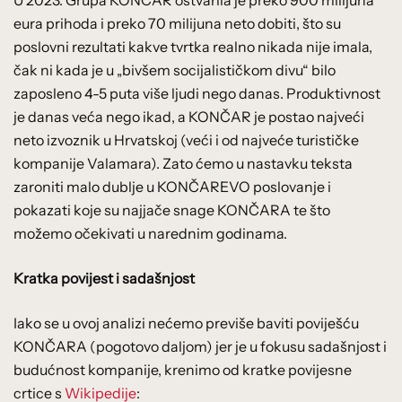
U 2023. Grupa KONČAR ostvarila je preko 900 milijuna
eura prihoda i preko 70 milijuna neto dobiti, što su
poslovni rezultati kakve tvrtka realno nikada nije imala,
čak ni kada je u „bivšem socijalističkom divu“ bilo
zaposleno 4-5 puta više ljudi nego danas. Produktivnost
je danas veća nego ikad, a KONČAR je postao najveći
neto izvoznik u Hrvatskoj (veći i od najveće turističke
kompanije Valamara). Zato ćemo u nastavku teksta
zaroniti malo dublje u KONČAREVO poslovanje i
pokazati koje su najjače snage KONČARA te što
možemo očekivati u narednim godinama.
Kratka povijest i sadašnjost
Iako se u ovoj analizi nećemo previše baviti poviješću
KONČARA (pogotovo daljom) jer je u fokusu sadašnjost i
budućnost kompanije, krenimo od kratke povijesne
crtice s
Wikipedije
: