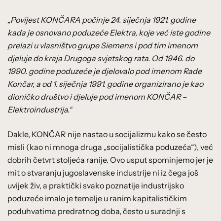
„Povijest KONČARA počinje 24. siječnja 1921. godine
kada je osnovano poduzeće Elektra, koje već iste godine
prelazi u vlasništvo grupe Siemens i pod tim imenom
djeluje do kraja Drugoga svjetskog rata. Od 1946. do
1990. godine poduzeće je djelovalo pod imenom Rade
Končar, a od 1. siječnja 1991. godine organizirano je kao
dioničko društvo i djeluje pod imenom KONČAR –
Elektroindustrija.“
Dakle, KONČAR nije nastao u socijalizmu kako se često
misli (kao ni mnoga druga „socijalistička poduzeća“), već
dobrih četvrt stoljeća ranije. Ovo usput spominjemo jer je
mit o stvaranju jugoslavenske industrije ni iz čega još
uvijek živ, a praktički svako poznatije industrijsko
poduzeće imalo je temelje u ranim kapitalističkim
poduhvatima predratnog doba, često u suradnji s