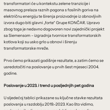
transformatori će u kontekstu zelene tranzicije i
masovnog prelaza raznih pogona s fosilnih goriva na
električnu energiju te širenja proizvodnje iz obnovljivih
izvora dugo biti glavni „forte“ Grupe KONČAR. Upravo
zbog toga je nedavno dogovoren novi zajednički projekt
sa Siemensom – izgradnja tvornice transformatorskih
kotlova koji su usko grlo u obnovi i širenju
transformatorske mreže.
Prvo ćemo prikazati godišnje rezultate, a zatim ćemo se
usredotočiti na poslovanje u prvih šest mjeseci 2004.
godine.
Poslovanje u 2023. i trend u posljednjih pet godina
U sljedećoj tablici prikazane su ključne stavke rezultata
poslovanja u razdoblju 2019.-2023. Kao što vidimo,