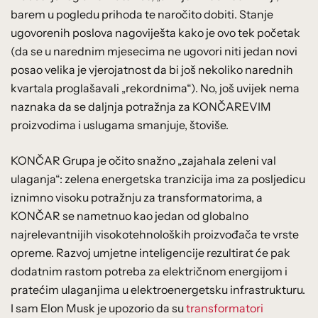
barem u pogledu prihoda te naročito dobiti. Stanje
ugovorenih poslova nagoviješta kako je ovo tek početak
(da se u narednim mjesecima ne ugovori niti jedan novi
posao velika je vjerojatnost da bi još nekoliko narednih
kvartala proglašavali „rekordnima“). No, još uvijek nema
naznaka da se daljnja potražnja za KONČAREVIM
proizvodima i uslugama smanjuje, štoviše.
KONČAR Grupa je očito snažno „zajahala zeleni val
ulaganja“: zelena energetska tranzicija ima za posljedicu
iznimno visoku potražnju za transformatorima, a
KONČAR se nametnuo kao jedan od globalno
najrelevantnijih visokotehnoloških proizvođača te vrste
opreme. Razvoj umjetne inteligencije rezultirat će pak
dodatnim rastom potreba za električnom energijom i
pratećim ulaganjima u elektroenergetsku infrastrukturu.
I sam Elon Musk je upozorio da su
transformatori