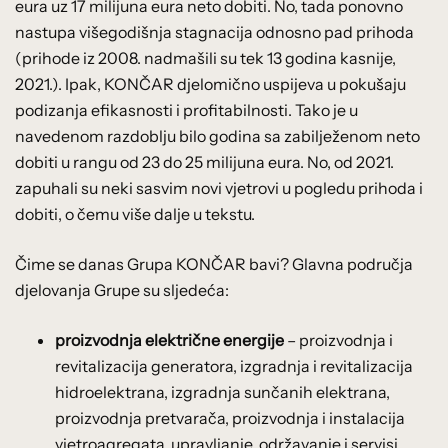
eura uz 17 milijuna eura neto dobiti. No, tada ponovno
nastupa višegodišnja stagnacija odnosno pad prihoda
(prihode iz 2008. nadmašili su tek 13 godina kasnije,
2021.). Ipak, KONČAR djelomično uspijeva u pokušaju
podizanja efikasnosti i profitabilnosti. Tako je u
navedenom razdoblju bilo godina sa zabilježenom neto
dobiti u rangu od 23 do 25 milijuna eura. No, od 2021.
zapuhali su neki sasvim novi vjetrovi u pogledu prihoda i
dobiti, o čemu više dalje u tekstu.
Čime se danas Grupa KONČAR bavi? Glavna područja
djelovanja Grupe su sljedeća:
proizvodnja električne energije
– proizvodnja i
revitalizacija generatora, izgradnja i revitalizacija
hidroelektrana, izgradnja sunčanih elektrana,
proizvodnja pretvarača, proizvodnja i instalacija
vjetroagregata, upravljanje, održavanje i servisi