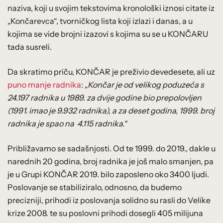
naziva, koji u svojim tekstovima kronološki iznosi citate iz
„Končarevca“, tvorničkog lista koji izlazi i danas, a u
kojima se vide brojni izazovi s kojima su se u KONČARU
tada susreli.
Da skratimo priču, KONČAR je preživio devedesete, ali uz
puno manje radnika
:
„Končar je od velikog poduzeća s
24.197 radnika u 1989. za dvije godine bio prepolovljen
(1991. imao je 9.932 radnika), a za deset godina, 1999. broj
radnika je spao na 4.115 radnika.“
Približavamo se sadašnjosti. Od te 1999. do 2019., dakle u
narednih 20 godina, broj radnika je još malo smanjen, pa
je u Grupi KONČAR 2019. bilo zaposleno oko 3400 ljudi.
Poslovanje se stabiliziralo, odnosno, da budemo
precizniji, prihodi iz poslovanja solidno su rasli do Velike
krize 2008. te su poslovni prihodi dosegli 405 milijuna