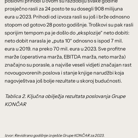
poslovni prihodi u ovom su razdoblju svake godine
prosječno rasli za 24 posto te su dosegli 908 milijuna
eura u 2023. Prihodi od izvoza rasli su još i brže odnosno
stopom od gotovo 28 posto godišnje. Troškovi su pak rasli
sporijim tempom pa je došlo do „eksplozije“ neto dobiti:
neto dobit narasla je „puta 10“ odnosno s ispod 7 mil.
eura u 2019. na preko 70 mil. eura u 2023. Sve profitne
marže (operativna marža, EBITDA marža, neto marža)
značajno su porasle, a najviše veseli vidjeti značajan rast
novougovorenih poslova i stanje knjige narudžbi koja
nagovještvaa još bolje rezultate u skoroj budućnosti.
Tablica 2. Ključna obilježja rezultata poslovanja Grupe
KONČAR
Izvor: Revidirano godišnje izvješće Grupe KONČAR za 2023.