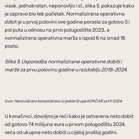
visok, jednokratan, neponovljiv i sl., slika 5. pokazuje kako
je zapravo bio tek početak. Normalizirana operativna
dobit je u prvoj polovini ove godine porasla za gotovo 3 i
pol puta u odnosu na prvo polugodište 2023., a
normalizirana operativna marža s ispod 6 na iznad 16
posto.
Slika 5. Usporedba normalizirane operativne dobiti i
marže za prvu polovinu godine u razdoblju 2019.-2024.
Izvor: Nerevidirano konsolidirano izvješće Grupe KONČAR za H1 2024.
U konačnici, dovoljno je reći kako je ostvarena neto dobit
od gotovo 74 milijuna eura u prvom polugodištu 2024.
veća od ukupne neto dobiti u cijeloj prošloj godini.