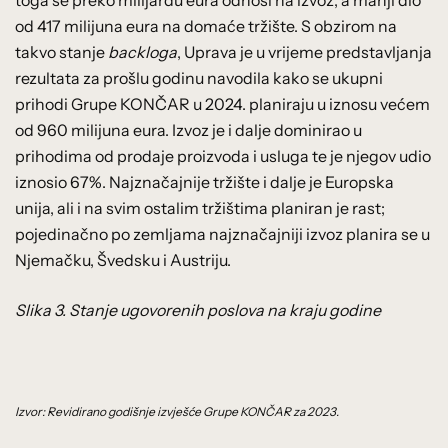
toga se preko milijardu eura odnosi na izvoz, a manji dio
od 417 milijuna eura na domaće tržište. S obzirom na
takvo stanje
backloga
, Uprava je u vrijeme predstavljanja
rezultata za prošlu godinu navodila kako se ukupni
prihodi Grupe KONČAR u 2024. planiraju u iznosu većem
od 960 milijuna eura. Izvoz je i dalje dominirao u
prihodima od prodaje proizvoda i usluga te je njegov udio
iznosio 67%. Najznačajnije tržište i dalje je Europska
unija, ali i na svim ostalim tržištima planiran je rast;
pojedinačno po zemljama najznačajniji izvoz planira se u
Njemačku, Švedsku i Austriju.
Slika 3. Stanje ugovorenih poslova na kraju godine
Izvor: Revidirano godišnje izvješće Grupe KONČAR za 2023.