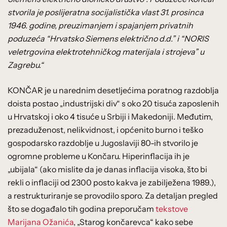
stvorila je poslijeratna socijalistička vlast 31. prosinca
1946. godine, preuzimanjem i spajanjem privatnih
poduzeća “Hrvatsko Siemens električno d.d.” i “NORIS
veletrgovina elektrotehničkog materijala i strojeva” u
Zagrebu.“
KONČAR je u narednim desetljećima poratnog razdoblja
doista postao „industrijski div“ s oko 20 tisuća zaposlenih
u Hrvatskoj i oko 4 tisuće u Srbiji i Makedoniji. Međutim,
prezaduženost, nelikvidnost, i općenito burno i teško
gospodarsko razdoblje u Jugoslaviji 80-ih stvorilo je
ogromne probleme u Končaru. Hiperinflacija ih je
„ubijala“ (ako mislite da je danas inflacija visoka, što bi
rekli o inflaciji od 2300 posto kakva je zabilježena 1989.),
a restrukturiranje se provodilo sporo. Za detaljan pregled
što se događalo tih godina preporučam
tekstove
Marijana Ožanića
, „Starog končarevca“ kako sebe