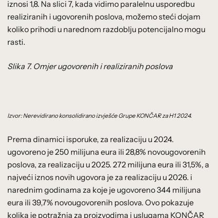
iznosi 1,8. Na slici 7, kada vidimo paralelnu usporedbu
realiziranih i ugovorenih poslova, možemo steći dojam
koliko prihodi u narednom razdoblju potencijalno mogu
rasti.
Slika 7. Omjer ugovorenih i realiziranih poslova
Izvor: Nerevidirano konsolidirano izvješće Grupe KONČAR za H1 2024.
Prema dinamici isporuke, za realizaciju u 2024.
ugovoreno je 250 milijuna eura ili 28,8% novougovorenih
poslova, za realizaciju u 2025. 272 milijuna eura ili 31,5%, a
najveći iznos novih ugovora je za realizaciju u 2026. i
narednim godinama za koje je ugovoreno 344 milijuna
eura ili 39,7% novougovorenih poslova. Ovo pokazuje
kolika je potražnja za proizvodima i uslugama KONČAR