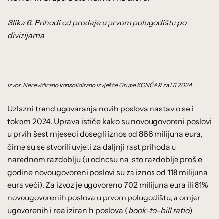
Slika 6. Prihodi od prodaje u prvom polugodištu po
divizijama
Izvor: Nerevidirano konsolidirano izvješće Grupe KONČAR za H1 2024.
Uzlazni trend ugovaranja novih poslova nastavio se i
tokom 2024. Uprava ističe kako su novougovoreni poslovi
u prvih šest mjeseci dosegli iznos od 866 milijuna eura,
čime su se stvorili uvjeti za daljnji rast prihoda u
narednom razdoblju (u odnosu na isto razdoblje prošle
godine novougovoreni poslovi su za iznos od 118 milijuna
eura veći). Za izvoz je ugovoreno 702 milijuna eura ili 81%
novougovorenih poslova u prvom polugodištu, a omjer
ugovorenih i realiziranih poslova (
book-to-bill ratio
)