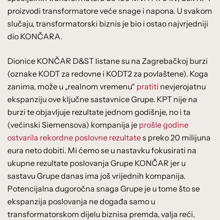
proizvodi transformatore veće snage i napona. U svakom
slučaju, transformatorski biznis je bio i ostao najvrjedniji
dio KONČARA.
Dionice KONČAR D&ST listane su na Zagrebačkoj burzi
(oznake KODT za redovne i KODT2 za povlaštene). Koga
zanima, može u „realnom vremenu“
pratiti
nevjerojatnu
ekspanziju ove ključne sastavnice Grupe. KPT nije na
burzi te objavljuje rezultate jednom godišnje, no i ta
(većinski Siemensova) kompanija je
prošle godine
ostvarila rekordne poslovne rezultate
s preko 20 milijuna
eura neto dobiti. Mi ćemo se u nastavku fokusirati na
ukupne rezultate poslovanja Grupe KONČAR jer u
sastavu Grupe danas ima još vrijednih kompanija.
Potencijalna dugoročna snaga Grupe je u tome što se
ekspanzija poslovanja ne događa samo u
transformatorskom dijelu biznisa premda, valja reći,