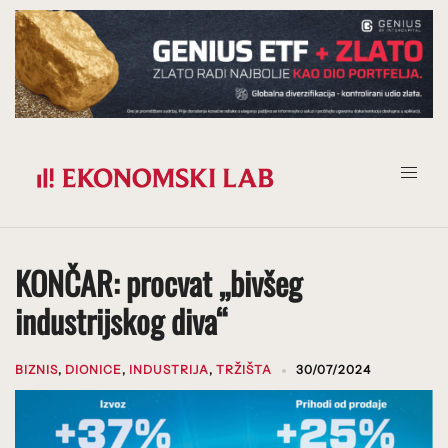
Prijeđi
na
sadržaj
KONČAR: procvat „bivšeg
industrijskog diva“
BIZNIS
,
DIONICE
,
INDUSTRIJA
,
TRŽIŠTA
30/07/2024