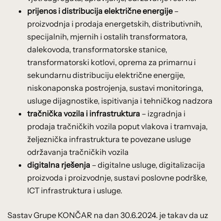
prijenos i distribucija električne energije
–
proizvodnja i prodaja energetskih, distributivnih,
specijalnih, mjernih i ostalih transformatora,
dalekovoda, transformatorske stanice,
transformatorski kotlovi, oprema za primarnu i
sekundarnu distribuciju električne energije,
niskonaponska postrojenja, sustavi monitoringa,
usluge dijagnostike, ispitivanja i tehničkog nadzora
tračnička vozila i infrastruktura
– izgradnja i
prodaja tračničkih vozila poput vlakova i tramvaja,
željeznička infrastruktura te povezane usluge
održavanja tračničkih vozila
digitalna rješenja
– digitalne usluge, digitalizacija
proizvoda i proizvodnje, sustavi poslovne podrške,
ICT infrastruktura i usluge.
Sastav Grupe KONČAR na dan 30.6.2024. je takav da uz