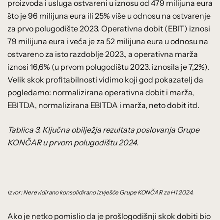
proizvoda i usluga ostvareni u iznosu od 479 milijuna eura
što je 96 milijuna eura ili 25% više u odnosu na ostvarenje
za prvo polugodište 2023. Operativna dobit (EBIT) iznosi
79 milijuna eura i veća je za 52 milijuna eura u odnosu na
ostvareno za isto razdoblje 2023., a operativna marža
iznosi 16,6% (u prvom polugodištu 2023. iznosila je 7,2%).
Velik skok profitabilnosti vidimo koji god pokazatelj da
pogledamo: normalizirana operativna dobit i marža,
EBITDA, normalizirana EBITDA i marža, neto dobit itd.
Tablica 3. Ključna obilježja rezultata poslovanja Grupe
KONČAR u prvom polugodištu 2024.
Izvor: Nerevidirano konsolidirano izvješće Grupe KONČAR za H1 2024.
Ako je netko pomislio da je prošlogodišnji skok dobiti bio