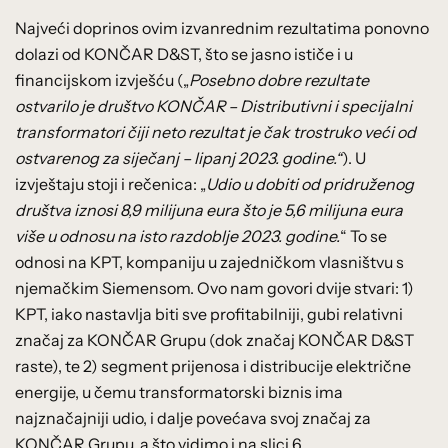
Najveći doprinos ovim izvanrednim rezultatima ponovno
dolazi od KONČAR D&ST, što se jasno ističe i u
financijskom izvješću („
Posebno dobre rezultate
ostvarilo je društvo KONČAR – Distributivni i specijalni
transformatori čiji neto rezultat je čak trostruko veći od
ostvarenog za siječanj – lipanj 2023. godine.“
). U
izvještaju stoji i rečenica: „
Udio u dobiti od pridruženog
društva iznosi 8,9 milijuna eura što je 5,6 milijuna eura
više u odnosu na isto razdoblje 2023. godine.
“ To se
odnosi na KPT, kompaniju u zajedničkom vlasništvu s
njemačkim Siemensom. Ovo nam govori dvije stvari: 1)
KPT, iako nastavlja biti sve profitabilniji, gubi relativni
značaj za KONČAR Grupu (dok značaj KONČAR D&ST
raste), te 2) segment prijenosa i distribucije električne
energije, u čemu transformatorski biznis ima
najznačajniji udio, i dalje povećava svoj značaj za
KONČAR Grupu, a što vidimo i na slici 6.