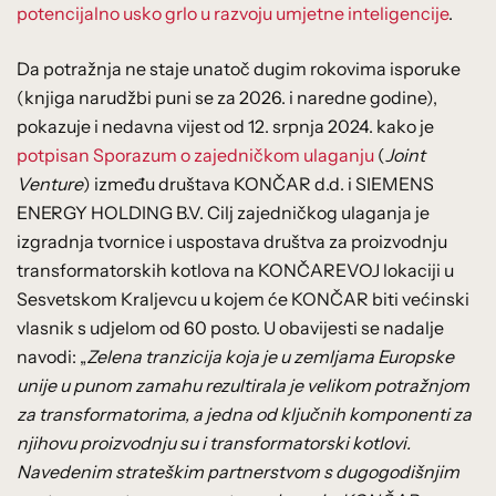
potencijalno usko grlo u razvoju umjetne inteligencije
.
Da potražnja ne staje unatoč dugim rokovima isporuke
(knjiga narudžbi puni se za 2026. i naredne godine),
pokazuje i nedavna vijest od 12. srpnja 2024. kako je
potpisan Sporazum o zajedničkom ulaganju
(
Joint
Venture
) između društava KONČAR d.d. i SIEMENS
ENERGY HOLDING B.V. Cilj zajedničkog ulaganja je
izgradnja tvornice i uspostava društva za proizvodnju
transformatorskih kotlova na KONČAREVOJ lokaciji u
Sesvetskom Kraljevcu u kojem će KONČAR biti većinski
vlasnik s udjelom od 60 posto. U obavijesti se nadalje
navodi: „
Zelena tranzicija koja je u zemljama Europske
unije u punom zamahu rezultirala je velikom potražnjom
za transformatorima, a jedna od ključnih komponenti za
njihovu proizvodnju su i transformatorski kotlovi.
Navedenim strateškim partnerstvom s dugogodišnjim