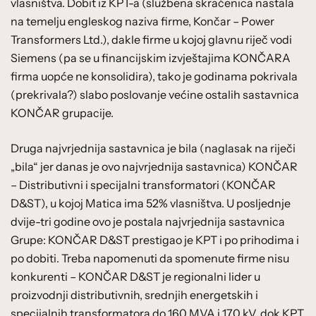
vlasništva. Dobit iz KPT-a (službena skraćenica nastala
na temelju engleskog naziva firme, Končar – Power
Transformers Ltd.), dakle firme u kojoj glavnu riječ vodi
Siemens (pa se u financijskim izvještajima KONČARA
firma uopće ne konsolidira), tako je godinama pokrivala
(prekrivala?) slabo poslovanje većine ostalih sastavnica
KONČAR grupacije.
Druga najvrjednija sastavnica je bila (naglasak na riječi
„bila“ jer danas je ovo najvrjednija sastavnica) KONČAR
– Distributivni i specijalni transformatori (KONČAR
D&ST), u kojoj Matica ima 52% vlasništva. U posljednje
dvije-tri godine ovo je postala najvrjednija sastavnica
Grupe: KONČAR D&ST prestigao je KPT i po prihodima i
po dobiti. Treba napomenuti da spomenute firme nisu
konkurenti – KONČAR D&ST je regionalni lider u
proizvodnji distributivnih, srednjih energetskih i
specijalnih transformatora do 160 MVA i 170 kV, dok KPT