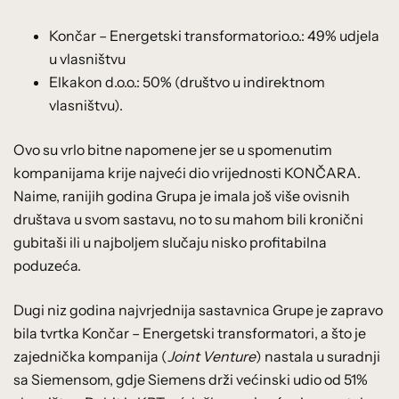
Končar – Energetski transformatorio.o.: 49% udjela
u vlasništvu
Elkakon d.o.o.: 50% (društvo u indirektnom
vlasništvu).
Ovo su vrlo bitne napomene jer se u spomenutim
kompanijama krije najveći dio vrijednosti KONČARA.
Naime, ranijih godina Grupa je imala još više ovisnih
društava u svom sastavu, no to su mahom bili kronični
gubitaši ili u najboljem slučaju nisko profitabilna
poduzeća.
Dugi niz godina najvrjednija sastavnica Grupe je zapravo
bila tvrtka Končar – Energetski transformatori, a što je
zajednička kompanija (
Joint Venture
) nastala u suradnji
sa Siemensom, gdje Siemens drži većinski udio od 51%