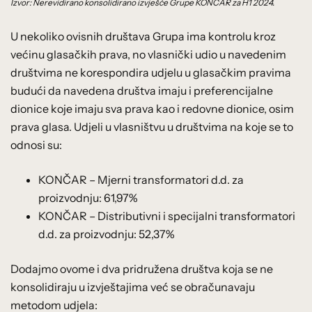
Izvor: Nerevidirano konsolidirano izvješće Grupe KONČAR za H1 2024.
U nekoliko ovisnih društava Grupa ima kontrolu kroz
većinu glasačkih prava, no vlasnički udio u navedenim
društvima ne korespondira udjelu u glasačkim pravima
budući da navedena društva imaju i preferencijalne
dionice koje imaju sva prava kao i redovne dionice, osim
prava glasa. Udjeli u vlasništvu u društvima na koje se to
odnosi su:
KONČAR – Mjerni transformatori d.d. za
proizvodnju: 61,97%
KONČAR – Distributivni i specijalni transformatori
d.d. za proizvodnju: 52,37%
Dodajmo ovome i dva pridružena društva koja se ne
konsolidiraju u izvještajima već se obračunavaju
metodom udjela: