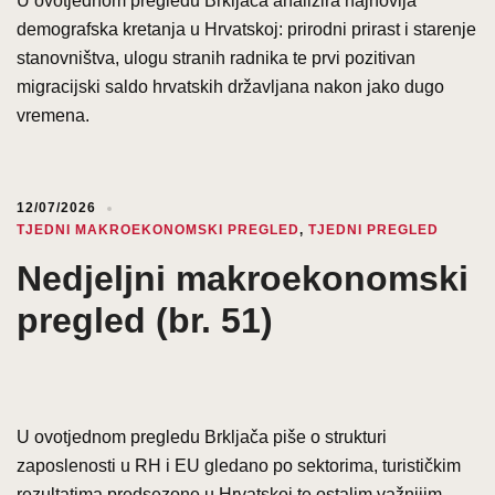
U ovotjednom pregledu Brkljača analizira najnovija
demografska kretanja u Hrvatskoj: prirodni prirast i starenje
stanovništva, ulogu stranih radnika te prvi pozitivan
migracijski saldo hrvatskih državljana nakon jako dugo
vremena.
12/07/2026
TJEDNI MAKROEKONOMSKI PREGLED
,
TJEDNI PREGLED
Nedjeljni makroekonomski
pregled (br. 51)
U ovotjednom pregledu Brkljača piše o strukturi
zaposlenosti u RH i EU gledano po sektorima, turističkim
rezultatima predsezone u Hrvatskoj te ostalim važnijim