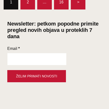
1
2
…
16
>
stranica
objava
Newsletter: petkom popodne primite
pregled novih objava u proteklih 7
dana
Email
*