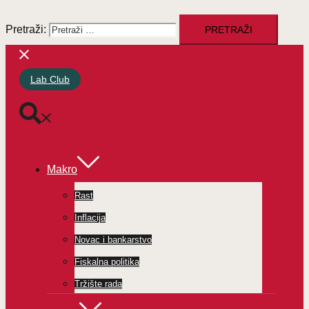
Pretraži:
Lab Club
Makro
Rast
Inflacija
Novac i bankarstvo
Fiskalna politika
Tržište rada