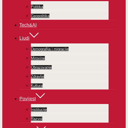
Politika
Geopolitika
Tech&AI
Ljudi
Demografija i migracije
Mirovine
Obrazovanje
Zdravlje
Kultura
Povijest
Institucije
Razvoj