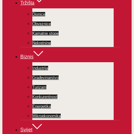
Tržišta
Dionice
Obveznice
Kamatne stope
Nekretnine
Biznis
Industrija
Građevinarstvo
Turizam
Konkurentnost
Energetika
Mikroekonomika
Svijet