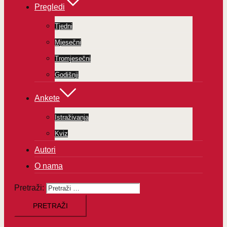
Pregledi
Tjedni
Mjesečni
Tromjesečni
Godišnji
Ankete
Istraživanja
Kviz
Autori
O nama
Pretraži: