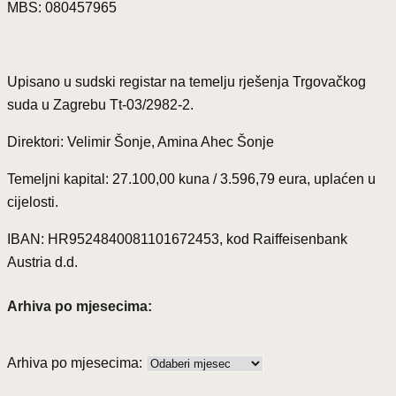
MBS: 080457965
Upisano u sudski registar na temelju rješenja Trgovačkog
suda u Zagrebu Tt-03/2982-2.
Direktori: Velimir Šonje, Amina Ahec Šonje
Temeljni kapital: 27.100,00 kuna / 3.596,79 eura, uplaćen u
cijelosti.
IBAN: HR9524840081101672453, kod Raiffeisenbank
Austria d.d.
Arhiva po mjesecima:
Arhiva po mjesecima: