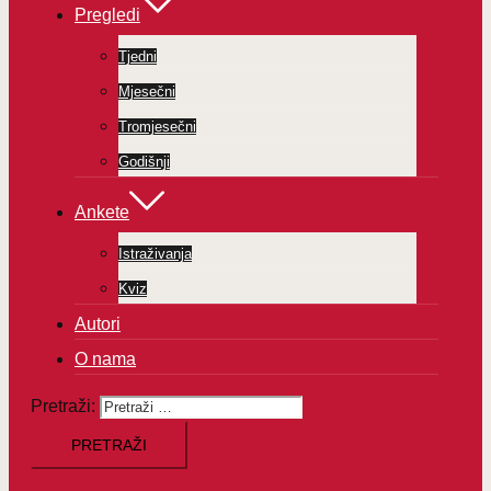
Pregledi
Tjedni
Mjesečni
Tromjesečni
Godišnji
Ankete
Istraživanja
Kviz
Autori
O nama
Pretraži: