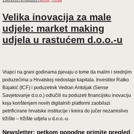
15/05/2017
07/06/2017
Biznis
,
Tržišta
Velika inovacija za male
udjele: market making
udjela u rastućem d.o.o.-u
Vrapci na grani godinama pjevaju o tome da malim i srednjim
poduzećima u Hrvatskoj nedostaje kapitala. Investitor Ratko
Bajakić (ICF) i poduzetnik Vedran Antoljak (Sense
Savjetovanje d.o.o.) odlučili su poduzeti financijsku inovaciju
koja korištenjem novih digitalnih platformi zaobilazi
petrificirane hrvatske institucije i kreira do jučer nezamislivo
tržište – tržište udjela u d.o.o.-u.
Newsletter: petkom popodne primite pregled