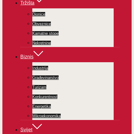
Tržišta
Dionice
Obveznice
Kamatne stope
Nekretnine
Biznis
Industrija
Građevinarstvo
Turizam
Konkurentnost
Energetika
Mikroekonomika
Svijet