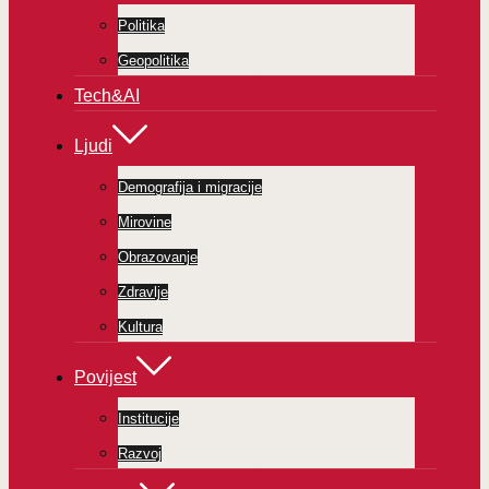
Politika
Geopolitika
Tech&AI
Ljudi
Demografija i migracije
Mirovine
Obrazovanje
Zdravlje
Kultura
Povijest
Institucije
Razvoj