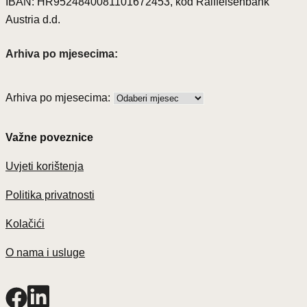
IBAN: HR9524840081101672453, kod Raiffeisenbank
Austria d.d.
Arhiva po mjesecima:
Arhiva po mjesecima:
Važne poveznice
Uvjeti korištenja
Politika privatnosti
Kolačići
O nama i usluge