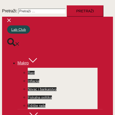
Pretraži:
Lab Club
Makro
Rast
Inflacija
Novac i bankarstvo
Fiskalna politika
Tržište rada