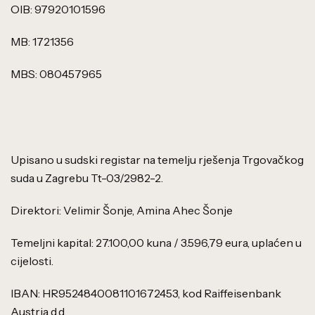
OIB: 97920101596
MB: 1721356
MBS: 080457965
Upisano u sudski registar na temelju rješenja Trgovačkog
suda u Zagrebu Tt-03/2982-2.
Direktori: Velimir Šonje, Amina Ahec Šonje
Temeljni kapital: 27.100,00 kuna / 3.596,79 eura, uplaćen u
cijelosti.
IBAN: HR9524840081101672453, kod Raiffeisenbank
Austria d.d.