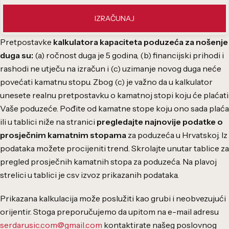
IZRAČUNAJ
Pretpostavke
kalkulatora kapaciteta poduzeća za nošenje
duga su:
(a)
ročnost duga je 5 godina,
(b) financijski prihodi i
rashodi ne utječu na izračun i (c) uzimanje novog duga neće
povećati kamatnu stopu. Zbog (c) je važno da u kalkulator
unesete realnu pretpostavku o kamatnoj stopi koju će plaćati
Vaše poduzeće. Pođite od kamatne stope koju ono sada plaća
ili u tablici niže na stranici
pregledajte najnovije podatke o
prosječnim kamatnim stopama
za poduzeća u Hrvatskoj. Iz
podataka možete procijeniti trend. Skrolajte unutar tablice za
pregled prosječnih kamatnih stopa za poduzeća. Na plavoj
strelici u tablici je csv izvoz prikazanih podataka.
Prikazana kalkulacija može poslužiti kao grubi i neobvezujući
orijentir. Stoga
preporučujemo da upitom na e-mail adresu
serdarusic.com@gmail.com
kontaktirate
našeg poslovnog