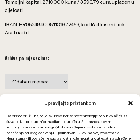
Temeljni kapital: 27.100,00 kuna / 3.596,79 eura, uplaćen u
cijelosti.
IBAN: HR9524840081101672453, kod Raiffeisenbank
Austria d.d.
Arhiva po mjesecima:
Upravljajte pristankom
Važne poveznice
Da bismo pružili najbolje iskustvo, koristimo tehnologije poput kolačića za
Uvjeti korištenja
čuvanje i/ili pristup informacijama o uređaju. Suglasnost s ovim
tehnologijama će nam omogućiti da obrađujemo podatke kao što su
Politika privatnosti
ponašanje pri pregledavanju ili jedinstveni ID-ovi na ovoj web stranici.
Nepristanak ili povlačenje suglasnosti može negativno utjecati na određene