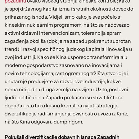
pozadinu
ovako visokog stupnja kineske kontrole; kako
je spoj državnog kapitalizma i sretnih okolnosti doveo do
prikazanog ishoda. Vidjeli smo kako je sve počelo s
kineskim nuklearnim programom, na što se nadovezao
aktivni državni intervencionizam, tolerancija spram
zagađenja okoliša (dok je na zapadu pokrenut suprotan
trend) i razvoj specifičnog ljudskog kapitala i inovacija u
ovoj industriji. Kako se Kina usporedo transformirala u
moderno gospodarstvo zasnovano na inovacijama i
novim tehnologijama, rast ogromnog tržišta stvorio je i
unutarnje preduvjete za razvoj ove industrije, kakve
nema niti jedna druga zemlja na svijetu. Uz to, poslovni
ljudi i političari na Zapadu prekasno su shvatili što se
događa i isto tako kasno krenuli razvijati strategije
diverzifikacije radi smanjenja ovisnosti o uvozu iz Kine,
na što Kina odgovara dumpingom.
Pokušaji diverzifikacije dobavnih lanaca Zapadnih