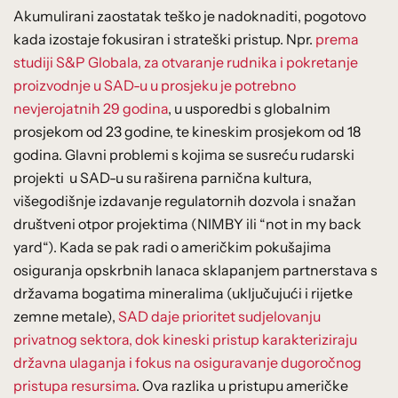
Akumulirani zaostatak teško je nadoknaditi, pogotovo
kada izostaje fokusiran i strateški pristup. Npr.
prema
studiji S&P Globala, za otvaranje rudnika i pokretanje
proizvodnje u SAD-u u prosjeku je potrebno
nevjerojatnih 29 godina
, u usporedbi s globalnim
prosjekom od 23 godine, te kineskim prosjekom od 18
godina. Glavni problemi s kojima se susreću rudarski
projekti u SAD-u su raširena parnična kultura,
višegodišnje izdavanje regulatornih dozvola i snažan
društveni otpor projektima (NIMBY ili “not in my back
yard“). Kada se pak radi o američkim pokušajima
osiguranja opskrbnih lanaca sklapanjem partnerstava s
državama bogatima mineralima (uključujući i rijetke
zemne metale),
SAD daje prioritet sudjelovanju
privatnog sektora, dok kineski pristup karakteriziraju
državna ulaganja i fokus na osiguravanje dugoročnog
pristupa resursima
. Ova razlika u pristupu američke