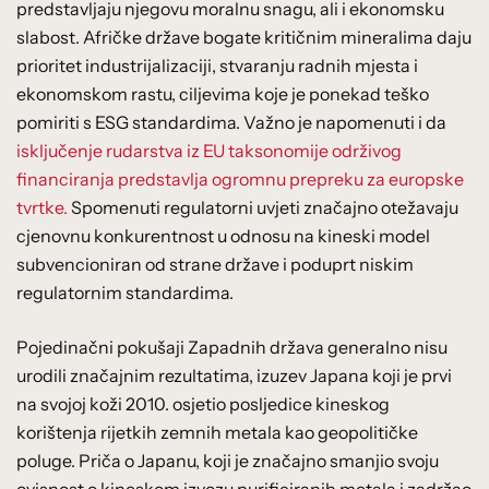
predstavljaju njegovu moralnu snagu, ali i ekonomsku
slabost. Afričke države bogate kritičnim mineralima daju
prioritet industrijalizaciji, stvaranju radnih mjesta i
ekonomskom rastu, ciljevima koje je ponekad teško
pomiriti s ESG standardima. Važno je napomenuti i da
isključenje rudarstva iz EU taksonomije održivog
financiranja predstavlja ogromnu prepreku za europske
tvrtke.
Spomenuti regulatorni uvjeti značajno otežavaju
cjenovnu konkurentnost u odnosu na kineski model
subvencioniran od strane države i poduprt niskim
regulatornim standardima.
Pojedinačni pokušaji Zapadnih država generalno nisu
urodili značajnim rezultatima, izuzev Japana koji je prvi
na svojoj koži 2010. osjetio posljedice kineskog
korištenja rijetkih zemnih metala kao geopolitičke
poluge. Priča o Japanu, koji je značajno smanjio svoju
ovisnost o kineskom izvozu purificiranih metala i zadržao