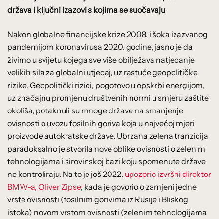
država i ključni izazovi s kojima se suočavaju
Nakon globalne financijske krize 2008. i šoka izazvanog
pandemijom koronavirusa 2020. godine, jasno je da
živimo u svijetu kojega sve više obilježava natjecanje
velikih sila za globalni utjecaj, uz rastuće geopolitičke
rizike. Geopolitički rizici, pogotovo u opskrbi energijom,
uz značajnu promjenu društvenih normi u smjeru zaštite
okoliša, potaknuli su mnoge države na smanjenje
ovisnosti o uvozu fosilnih goriva koja u najvećoj mjeri
proizvode autokratske države. Ubrzana zelena tranzicija
paradoksalno je stvorila nove oblike ovisnosti o zelenim
tehnologijama i sirovinskoj bazi koju spomenute države
ne kontroliraju. Na to je još 2022.
upozorio izvršni direktor
BMW-a, Oliver Zipse
, kada je govorio o zamjeni jedne
vrste ovisnosti (fosilnim gorivima iz Rusije i Bliskog
istoka) novom vrstom ovisnosti (zelenim tehnologijama