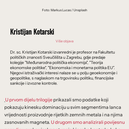
Foto: Markus Lucas / Unsplash
Kristijan Kotarski
Više objava
Dr. sc. Kristijan Kotarski izvanredni je profesor na Fakultetu
političkih znanosti Sveučilišta u Zagrebu, gdje predaje
kolegije "Međunarodna politička ekonomija", "Teorija
ekonomske politike", "Ekonomska i monetarna politika EU".
Njegovi istraživački interesi nalaze se u polju geoekonomije i
geopolitike, s naglaskom na trgovinsku politiku, financijske
sankcije i izvozne kontrole.
U prvom dijelu trilogije
prikazali smo podatke koji
pokazuju kinesku dominaciju u svim segmentima lanca
vrijednosti proizvodnje rijetkih zemnih metala i na njima
zasnovanih magneta.
U drugom smo analizirali povijesnu