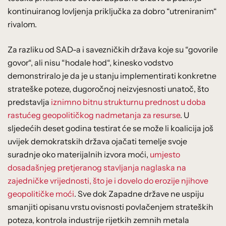
kontinuiranog lovljenja priključka za dobro “utreniranim“
rivalom.
Za razliku od SAD-a i savezničkih država koje su “govorile
govor“, ali nisu “hodale hod“, kinesko vodstvo
demonstriralo je da je u stanju implementirati konkretne
strateške poteze, dugoročnoj neizvjesnosti unatoč, što
predstavlja
iznimno bitnu strukturnu prednost u doba
rastućeg geopolitičkog nadmetanja za resurse
. U
sljedećih deset godina testirat će se može li koalicija još
uvijek demokratskih država ojačati temelje svoje
suradnje oko materijalnih izvora moći,
umjesto
dosadašnjeg pretjeranog stavljanja naglaska na
zajedničke vrijednosti, što je i dovelo do erozije njihove
geopolitičke moći
. Sve dok Zapadne države ne uspiju
smanjiti opisanu vrstu ovisnosti povlačenjem strateških
poteza, kontrola industrije rijetkih zemnih metala