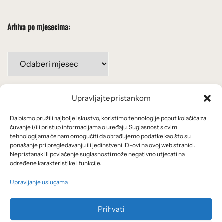
Arhiva po mjesecima:
Arhiva
po
mjesecima:
Upravljajte pristankom
Važne poveznice
Da bismo pružili najbolje iskustvo, koristimo tehnologije poput kolačića za
Uvjeti korištenja
čuvanje i/ili pristup informacijama o uređaju. Suglasnost s ovim
tehnologijama će nam omogućiti da obrađujemo podatke kao što su
Politika privatnosti
ponašanje pri pregledavanju ili jedinstveni ID-ovi na ovoj web stranici.
Nepristanak ili povlačenje suglasnosti može negativno utjecati na
određene karakteristike i funkcije.
Kolačići
Upravljanje uslugama
O nama i usluge
Prihvati