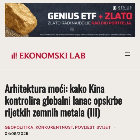
Prijeđi
na
sadržaj
Arhitektura moći: kako Kina
kontrolira globalni lanac opskrbe
rijetkih zemnih metala (III)
GEOPOLITIKA
,
KONKURENTNOST
,
POVIJEST
,
SVIJET
04/09/2025