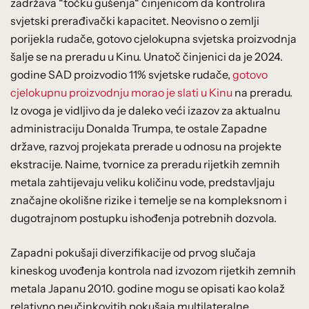
zadržava “točku gušenja“ činjenicom da kontrolira
svjetski prerađivački kapacitet. Neovisno o zemlji
porijekla rudače, gotovo cjelokupna svjetska proizvodnja
šalje se na preradu u Kinu. Unatoč činjenici da je 2024.
godine SAD proizvodio 11% svjetske rudače,
gotovo
cjelokupnu proizvodnju morao je slati u Kinu
na preradu.
Iz ovoga je vidljivo da je daleko veći izazov za aktualnu
administraciju Donalda Trumpa, te ostale Zapadne
države, razvoj projekata prerade u odnosu na projekte
ekstracije. Naime, tvornice za preradu rijetkih zemnih
metala zahtijevaju veliku količinu vode, predstavljaju
značajne okolišne rizike i temelje se na kompleksnom i
dugotrajnom postupku ishođenja potrebnih dozvola.
Zapadni pokušaji diverzifikacije od prvog slučaja
kineskog uvođenja kontrola nad izvozom rijetkih zemnih
metala Japanu 2010. godine mogu se opisati kao kolaž
relativno neučinkovitih pokušaja multilateralne