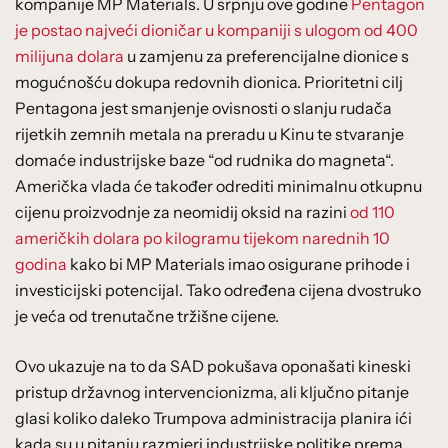
kompanije MP Materials. U srpnju ove godine
Pentagon
je postao najveći dioničar u kompaniji s ulogom od 400
milijuna dolara
u zamjenu za preferencijalne dionice s
mogućnošću dokupa redovnih dionica. Prioritetni cilj
Pentagona jest smanjenje ovisnosti o slanju rudača
rijetkih zemnih metala na preradu u Kinu te stvaranje
domaće industrijske baze “od rudnika do magneta“.
Američka vlada će također odrediti minimalnu otkupnu
cijenu proizvodnje za neomidij oksid na razini
od 110
američkih dolara po kilogramu tijekom narednih 10
godina
kako bi MP Materials imao osigurane prihode i
investicijski potencijal. Tako određena cijena dvostruko
je veća od trenutačne tržišne cijene.
Ovo ukazuje na to da SAD pokušava oponašati kineski
pristup državnog intervencionizma, ali ključno pitanje
glasi koliko daleko Trumpova administracija planira ići
kada su u pitanju razmjeri industrijske politike prema