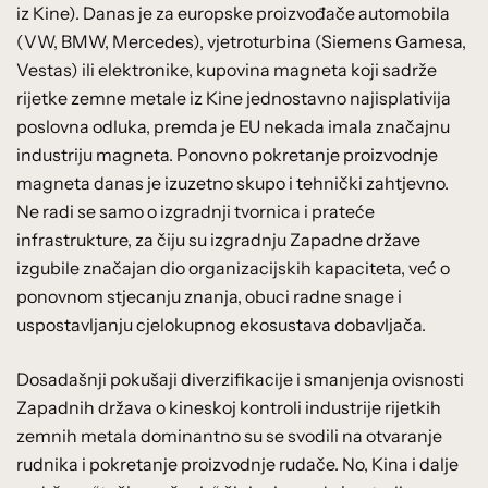
iz Kine). Danas je za europske proizvođače automobila
(VW, BMW, Mercedes), vjetroturbina (Siemens Gamesa,
Vestas) ili elektronike, kupovina magneta koji sadrže
rijetke zemne metale iz Kine jednostavno najisplativija
poslovna odluka, premda je EU nekada imala značajnu
industriju magneta. Ponovno pokretanje proizvodnje
magneta danas je izuzetno skupo i tehnički zahtjevno.
Ne radi se samo o izgradnji tvornica i prateće
infrastrukture, za čiju su izgradnju Zapadne države
izgubile značajan dio organizacijskih kapaciteta, već o
ponovnom stjecanju znanja, obuci radne snage i
uspostavljanju cjelokupnog ekosustava dobavljača.
Dosadašnji pokušaji diverzifikacije i smanjenja ovisnosti
Zapadnih država o kineskoj kontroli industrije rijetkih
zemnih metala dominantno su se svodili na otvaranje
rudnika i pokretanje proizvodnje rudače. No, Kina i dalje