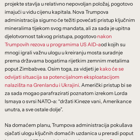
projekte stavlja u relativno nepovoljan položaj, pogotovo
imajući u vidu cijenu kapitala. Nova Trumpova
administracija sigurno će težiti povećati pristup ključnim
mineralima tijekom svog mandata, ali za sada je upitna
djelotvornost takvog pristupa, pogotovo
nakon
Trumpovih rezova u programima US AID-a
od kojih su
mnogi igrali važnu ulogu u kreiranju mosta suradnje
prema državama bogatima rijetkim zemnim metalima
poput Zimbabvea. Osim toga, za vidjeti je
kako će se
odvijati situacija sa potencijalnom eksploatacijom
nalazišta na Grenlandu i Ukrajini
. Američki pristup bi se
za sada mogao parafrazirati poznatom izrekom Lorda
Ismaya o svrsi NATO-a: “držati Kineze vani, Amerikance
unutra, a sve ostale dolje”.
Na domaćem planu, Trumpova administracija pokušava
ojačati ulogu ključnih domaćih uzdanica u preradi poput