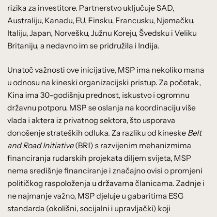
rizika za investitore. Partnerstvo uključuje SAD,
Australiju, Kanadu, EU, Finsku, Francusku, Njemačku,
Italiju, Japan, Norvešku, Južnu Koreju, Švedsku i Veliku
Britaniju, a nedavno im se pridružila i Indija.
Unatoč važnosti ove inicijative, MSP ima nekoliko mana
u odnosu na kineski organizacijski pristup. Za početak,
Kina ima 30-godišnju prednost, iskustvo i ogromnu
državnu potporu. MSP se oslanja na koordinaciju više
vlada i aktera iz privatnog sektora, što usporava
donošenje strateških odluka. Za razliku od kineske
Belt
and Road Initiative
(BRI) s razvijenim mehanizmima
financiranja rudarskih projekata diljem svijeta, MSP
nema središnje financiranje i značajno ovisi o promjeni
političkog raspoloženja u državama članicama. Zadnje i
ne najmanje važno, MSP djeluje u gabaritima ESG
standarda (okolišni, socijalni i upravljački) koji