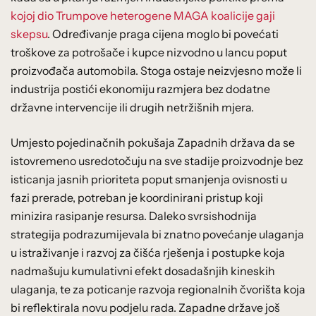
kojoj dio Trumpove heterogene MAGA koalicije gaji
skepsu
. Određivanje praga cijena moglo bi povećati
troškove za potrošače i kupce nizvodno u lancu poput
proizvođača automobila. Stoga ostaje neizvjesno može li
industrija postići ekonomiju razmjera bez dodatne
državne intervencije ili drugih netržišnih mjera.
Umjesto pojedinačnih pokušaja Zapadnih država da se
istovremeno usredotočuju na sve stadije proizvodnje bez
isticanja jasnih prioriteta poput smanjenja ovisnosti u
fazi prerade, potreban je koordinirani pristup koji
minizira rasipanje resursa. Daleko svrsishodnija
strategija podrazumijevala bi znatno povećanje ulaganja
u istraživanje i razvoj za čišća rješenja i postupke koja
nadmašuju kumulativni efekt dosadašnjih kineskih
ulaganja, te za poticanje razvoja regionalnih čvorišta koja
bi reflektirala novu podjelu rada. Zapadne države još