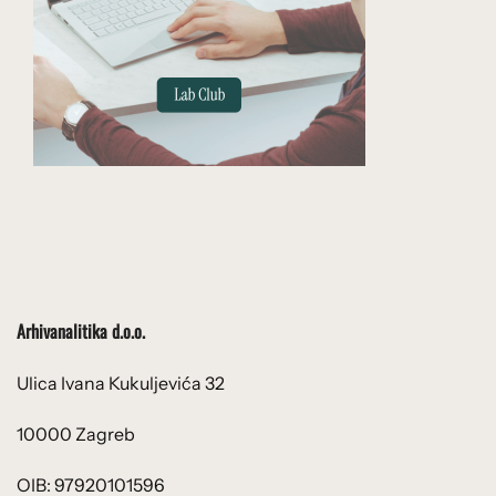
Arhivanalitika d.o.o.
Ulica Ivana Kukuljevića 32
10000 Zagreb
OIB: 97920101596