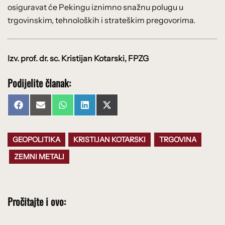
osiguravat će Pekingu iznimno snažnu polugu u
trgovinskim, tehnoloških i strateškim pregovorima.
Izv. prof. dr. sc. Kristijan Kotarski, FPZG
Podijelite članak:
Share
Share
Share
Share
Share
Facebook
Email
WhatsApp
LinkedIn
X
on
on
on
on
on
(Twitter)
GEOPOLITIKA
KRISTIJAN KOTARSKI
TRGOVINA
ZEMNI METALI
Pročitajte i ovo: