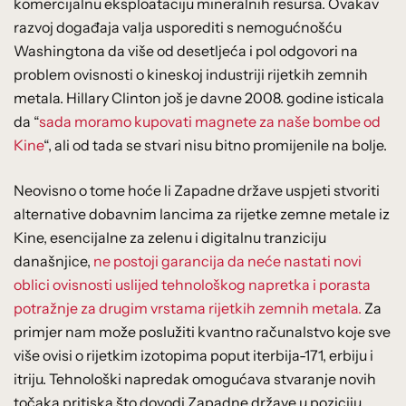
komercijalnu eksploataciju mineralnih resursa. Ovakav
razvoj događaja valja usporediti s nemogućnošću
Washingtona da više od desetljeća i pol odgovori na
problem ovisnosti o kineskoj industriji rijetkih zemnih
metala. Hillary Clinton još je davne 2008. godine isticala
da “
sada moramo kupovati magnete za naše bombe od
Kine
“, ali od tada se stvari nisu bitno promijenile na bolje.
Neovisno o tome hoće li Zapadne države uspjeti stvoriti
alternative dobavnim lancima za rijetke zemne metale iz
Kine, esencijalne za zelenu i digitalnu tranziciju
današnjice,
ne postoji garancija da neće nastati novi
oblici ovisnosti uslijed tehnološkog napretka i porasta
potražnje za drugim vrstama rijetkih zemnih metala.
Za
primjer nam može poslužiti kvantno računalstvo koje sve
više ovisi o rijetkim izotopima poput iterbija-171, erbiju i
itriju. Tehnološki napredak omogućava stvaranje novih
točaka pritiska što dovodi Zapadne države u poziciju