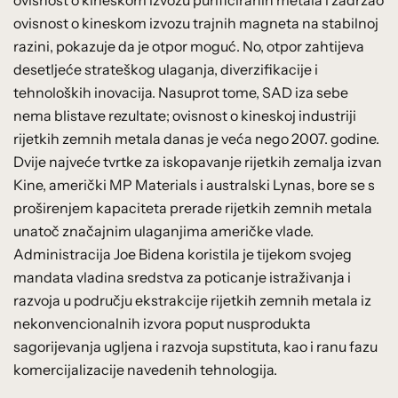
ovisnost o kineskom izvozu trajnih magneta na stabilnoj
razini, pokazuje da je otpor moguć. No, otpor zahtijeva
desetljeće strateškog ulaganja, diverzifikacije i
tehnoloških inovacija. Nasuprot tome, SAD iza sebe
nema blistave rezultate; ovisnost o kineskoj industriji
rijetkih zemnih metala danas je veća nego 2007. godine.
Dvije najveće tvrtke za iskopavanje rijetkih zemalja izvan
Kine, američki MP Materials i australski Lynas, bore se s
proširenjem kapaciteta prerade rijetkih zemnih metala
unatoč značajnim ulaganjima američke vlade.
Administracija Joe Bidena koristila je tijekom svojeg
mandata vladina sredstva za poticanje istraživanja i
razvoja u području ekstrakcije rijetkih zemnih metala iz
nekonvencionalnih izvora poput nusprodukta
sagorijevanja ugljena i razvoja supstituta, kao i ranu fazu
komercijalizacije navedenih tehnologija.