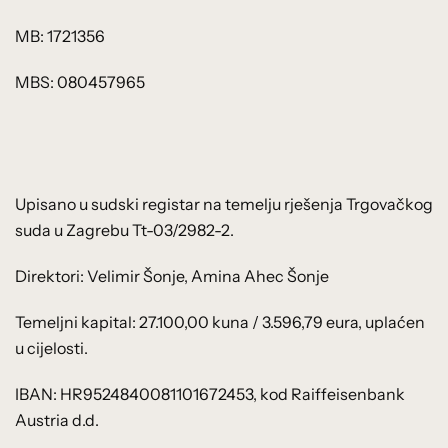
MB: 1721356
MBS: 080457965
Upisano u sudski registar na temelju rješenja Trgovačkog
suda u Zagrebu Tt-03/2982-2.
Direktori: Velimir Šonje, Amina Ahec Šonje
Temeljni kapital: 27.100,00 kuna / 3.596,79 eura, uplaćen
u cijelosti.
IBAN: HR9524840081101672453, kod Raiffeisenbank
Austria d.d.