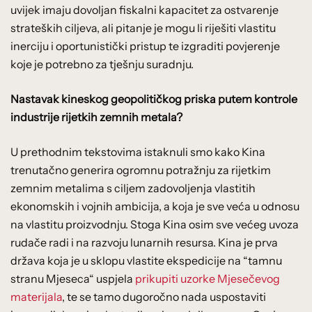
uvijek imaju dovoljan fiskalni kapacitet za ostvarenje
strateških ciljeva, ali pitanje je mogu li riješiti vlastitu
inerciju i oportunistički pristup te izgraditi povjerenje
koje je potrebno za tješnju suradnju.
Nastavak kineskog geopolitičkog priska putem kontrole
industrije rijetkih zemnih metala?
U prethodnim tekstovima istaknuli smo kako Kina
trenutačno generira ogromnu potražnju za rijetkim
zemnim metalima s ciljem zadovoljenja vlastitih
ekonomskih i vojnih ambicija, a koja je sve veća u odnosu
na vlastitu proizvodnju. Stoga Kina osim sve većeg uvoza
rudače radi i na razvoju lunarnih resursa. Kina je prva
država koja je u sklopu vlastite ekspedicije na “tamnu
stranu Mjeseca“ uspjela
prikupiti uzorke Mjesečevog
materijala
, te se tamo dugoročno nada uspostaviti