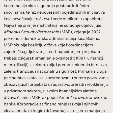
koordinacije oko osiguranja pristupa kritičnim
sirovinama, te niz nepovezanih pojedinačnih inicijativa
koje povećavaju troškove i vode dupliranju kapaciteta.
Najvažniji primjer multilateralne suradnje utjelovljuje
Minerals Security Partnership
(MSP), kojega je 2022.
pokrenula demokratska administracija Joea Bidena.
MSP okuplja koaliciju država koje koordinacijom
zajedničkog djelovanja i su-financiranjem projekata
trebaju osigurati smanjenje ovisnosti o Kini (i u manjoj
mjeri o Rusiji) za ekstrakciju i preradu minerala bitnih za
zelenu tranziciju i nacionalnu sigurnost. Primarna uloga
partnerstva sastoji se u posredovanju putem povezivanja
obećavajućih projekata u rudarstvu, preradi i recikliranju
u privatnom sektoru, s javnim financijskim alatima
država članica MSP-a (poput Američke izvozno-uvozne
banke, Korporacije za financiranje razvoja i njihovih
ekvivalenata u drugim državama), a s ciljem smanjenja