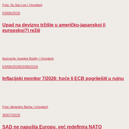
Foto: Su San Lee / Unsplash
03/08/2026
Upad na devizno tržište u američko-japanskoj (i
europskoj?) režiji
Ilustracija: Imagine Buddy / Unsplash
03/08/2026
03/08/2026
Inflacijski monitor 7/2026: hoće li ECB pogriješiti u rujnu
Foto: Alejandro Barba / Unsplash
30/07/2026
SAD ne napušta Europu, već redefinira NATO