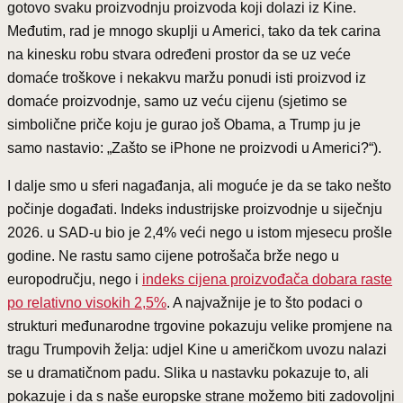
gotovo svaku proizvodnju proizvoda koji dolazi iz Kine.
Međutim, rad je mnogo skuplji u Americi, tako da tek carina
na kinesku robu stvara određeni prostor da se uz veće
domaće troškove i nekakvu maržu ponudi isti proizvod iz
domaće proizvodnje, samo uz veću cijenu (sjetimo se
simbolične priče koju je gurao još Obama, a Trump ju je
samo nastavio: „Zašto se iPhone ne proizvodi u Americi?“).
I dalje smo u sferi nagađanja, ali moguće je da se tako nešto
počinje događati. Indeks industrijske proizvodnje u siječnju
2026. u SAD-u bio je 2,4% veći nego u istom mjesecu prošle
godine. Ne rastu samo cijene potrošača brže nego u
europodručju, nego i
indeks cijena proizvođača dobara raste
po relativno visokih 2,5%
. A najvažnije je to što podaci o
strukturi međunarodne trgovine pokazuju velike promjene na
tragu Trumpovih želja: udjel Kine u američkom uvozu nalazi
se u dramatičnom padu. Slika u nastavku pokazuje to, ali
pokazuje i da s naše europske strane možemo biti zadovoljni