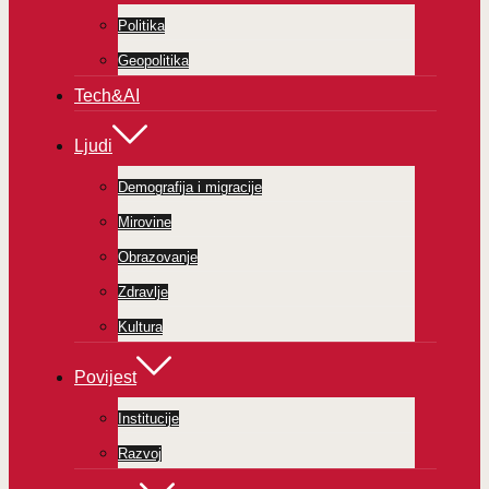
Politika
Geopolitika
Tech&AI
Ljudi
Demografija i migracije
Mirovine
Obrazovanje
Zdravlje
Kultura
Povijest
Institucije
Razvoj