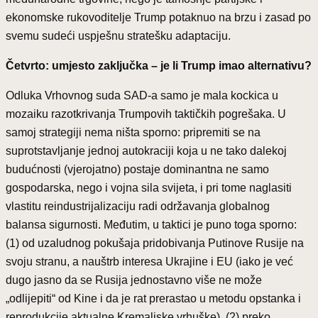
ekonomske rukovoditelje Trump potaknuo na brzu i zasad po
svemu sudeći uspješnu stratešku adaptaciju.
Četvrto: umjesto zaključka – je li Trump imao alternativu?
Odluka Vrhovnog suda SAD-a samo je mala kockica u
mozaiku razotkrivanja Trumpovih taktičkih pogrešaka. U
samoj strategiji nema ništa sporno: pripremiti se na
suprotstavljanje jednoj autokraciji koja u ne tako dalekoj
budućnosti (vjerojatno) postaje dominantna ne samo
gospodarska, nego i vojna sila svijeta, i pri tome naglasiti
vlastitu reindustrijalizaciju radi održavanja globalnog
balansa sigurnosti. Međutim, u taktici je puno toga sporno:
(1) od uzaludnog pokušaja pridobivanja Putinove Rusije na
svoju stranu, a nauštrb interesa Ukrajine i EU (iako je već
dugo jasno da se Rusija jednostavno više ne može
„odlijepiti“ od Kine i da je rat prerastao u metodu opstanka i
reprodukcije aktualne Kremaljske vrhuške), (2) preko