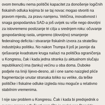
ovom trenutku nema politički kapacitet za donošenje logičnih
fiskalnih odluka kojima bi se taj novac mogao stvoriti na
pravom mjestu, za pravu namjenu. Veličina, inovativnost i
snaga gospodarstva SAD-a još uvijek su više nego dovoljni
za istovremeno postizanje tri cilja u srednjem roku: očuvanje
gospodarskog rasta, umjereno (dovoljno) smanjenje
federalnog deficita i stvaranje fiskalnih izvora za stratešku
industrijsku politiku. No nakon Trumpa II još je jasnije da
rješavanje kvadrature kruga nailazi na politička ograničenja
u Kongresu, čak i kada jedna stranka (u aktualnom slučaju
republikanci) ima (tanku) većinu u oba doma. Duboke
podjele na liniji lijevo-desno, ali i one samo naizgled pliće
fragmentacije unutar stranaka toliko su velike, da teške
političke i fiskalne odluke izgleda nisu moguće u relativno
stabilnim vremenima.
I nije sav problem u Kongresu. Čak i kada bi predsjednik o