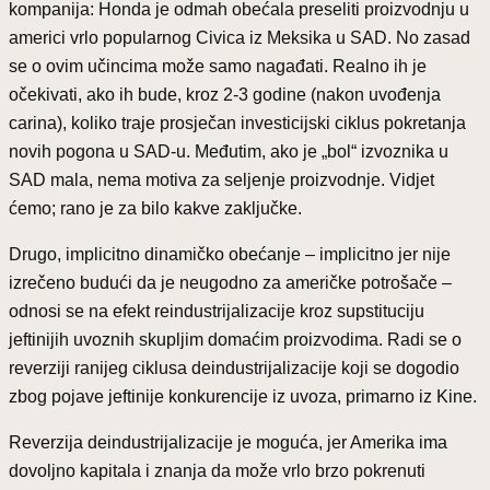
kompanija: Honda je odmah obećala preseliti proizvodnju u
americi vrlo popularnog Civica iz Meksika u SAD. No zasad
se o ovim učincima može samo nagađati. Realno ih je
očekivati, ako ih bude, kroz 2-3 godine (nakon uvođenja
carina), koliko traje prosječan investicijski ciklus pokretanja
novih pogona u SAD-u. Međutim, ako je „bol“ izvoznika u
SAD mala, nema motiva za seljenje proizvodnje. Vidjet
ćemo; rano je za bilo kakve zaključke.
Drugo, implicitno dinamičko obećanje – implicitno jer nije
izrečeno budući da je neugodno za američke potrošače –
odnosi se na efekt reindustrijalizacije kroz supstituciju
jeftinijih uvoznih skupljim domaćim proizvodima. Radi se o
reverziji ranijeg ciklusa deindustrijalizacije koji se dogodio
zbog pojave jeftinije konkurencije iz uvoza, primarno iz Kine.
Reverzija deindustrijalizacije je moguća, jer Amerika ima
dovoljno kapitala i znanja da može vrlo brzo pokrenuti