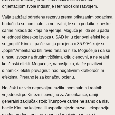
orijentacijom svoje industrije i tehnološkim razvojem.
Valja zadržati određenu rezervu prema prikazanim podacima
budući da su nominalni, a ne realni, te se u podatke kineske
carine nikada do kraja ne vjeruje. Moguće je i da se u padu
vrijednosti kineskog izvoza u SAD kriju cjenovni efekti koje
su „popili“ Kinezi, pa će ranija procjena o 85-90% koje su
„popili“ Amerikanci biti revidirana na niže. Moguće je i da se
u rastu izvoza na drugim tržištima kriju cjenovni, a ne realni
količinski efekti. Moguće je, naposljetku, da će pozitivni
dinamički efekti prevagnuti nad negativnim kratkoročnim
efektima. Prerano je za konačnu ocjenu.
No, čak i uz vrlo nepovoljnu razliku nominalnih i realnih
vrijednosti po Kineze i povoljnu za Amerikance, raniji
generalni zaključak stoji: Trumpove carine ne samo da nisu
bacile Kinu na koljena ili usporile njezin razvoj i ekspanziju
međunarodne trgovine, nego je tamošnje partijske i