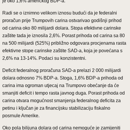
je oko 1,6% američkog BDP-a.
Radi se o iznimno velikom iznosu budući da je federalni
proračun prije Trumpovih carina ostvarivao godišnji prihod
od carina oko 80 milijardi dolara. Stopa efektivne carinske
zaštite tada je iznosila 2,6%. Porast prihoda od carina sa 80
na 500 milijardi (525%) približno odgovara procjenama rasta
efektivne stope carinske zaštite SAD-a, koja je povećana s
2,6% na 13-14%. Podaci su konzistentni.
Deficit federalnog proračuna SAD-a prelazi 2 000 milijardi
dolara odnosno 7% BDP-a. Stoga, 1,6% BDP-a prihoda od
carina ima ogroman utjecaj na Trumpovo obećanje da će
smanjiti deficit i tempo rasta javnog duga. Porast prihoda od
carina otvara mogućnost smanjenja federalnog deficita za
petinu i ključan je za financijsku stabilizaciju fiskalno
posrnule Amerike.
Oko pola bilijuna dolara od carina nemoguće je zamijeniti