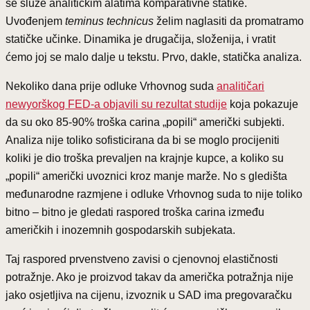
se služe analitičkim alatima komparativne statike.
Uvođenjem
teminus technicus
želim naglasiti da promatramo
statičke učinke. Dinamika je drugačija, složenija, i vratit
ćemo joj se malo dalje u tekstu. Prvo, dakle, statička analiza.
Nekoliko dana prije odluke Vrhovnog suda
analitičari
newyorškog FED-a objavili su rezultat studije
koja pokazuje
da su oko 85-90% troška carina „popili“ američki subjekti.
Analiza nije toliko sofisticirana da bi se moglo procijeniti
koliki je dio troška prevaljen na krajnje kupce, a koliko su
„popili“ američki uvoznici kroz manje marže. No s gledišta
međunarodne razmjene i odluke Vrhovnog suda to nije toliko
bitno – bitno je gledati raspored troška carina između
američkih i inozemnih gospodarskih subjekata.
Taj raspored prvenstveno zavisi o cjenovnoj elastičnosti
potražnje. Ako je proizvod takav da američka potražnja nije
jako osjetljiva na cijenu, izvoznik u SAD ima pregovaračku