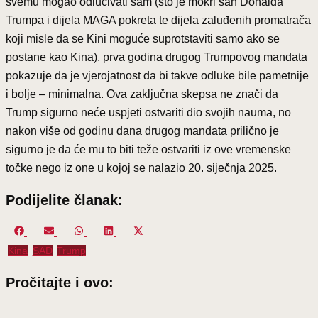
svemu mogao odlučivati sam (što je mokri san Donalda
Trumpa i dijela MAGA pokreta te dijela zaluđenih promatrača
koji misle da se Kini moguće suprotstaviti samo ako se
postane kao Kina), prva godina drugog Trumpovog mandata
pokazuje da je vjerojatnost da bi takve odluke bile pametnije
i bolje – minimalna. Ova zaključna skepsa ne znači da
Trump sigurno neće uspjeti ostvariti dio svojih nauma, no
nakon više od godinu dana drugog mandata prilično je
sigurno je da će mu to biti teže ostvariti iz ove vremenske
točke nego iz one u kojoj se nalazio 20. siječnja 2025.
Podijelite članak:
Share
Share
Share
Share
Share
on
on
on
on
on
Kina
SAD
Trump
Facebook
Email
WhatsApp
LinkedIn
X
(Twitter)
Pročitajte i ovo: