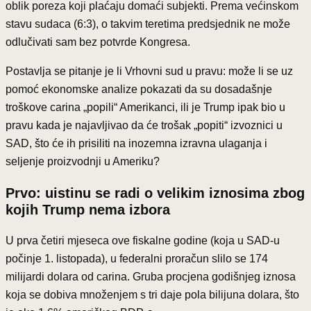
oblik poreza koji plaćaju domaći subjekti. Prema većinskom
stavu sudaca (6:3), o takvim teretima predsjednik ne može
odlučivati sam bez potvrde Kongresa.
Postavlja se pitanje je li Vrhovni sud u pravu: može li se uz
pomoć ekonomske analize pokazati da su dosadašnje
troškove carina „popili“ Amerikanci, ili je Trump ipak bio u
pravu kada je najavljivao da će trošak „popiti“ izvoznici u
SAD, što će ih prisiliti na inozemna izravna ulaganja i
seljenje proizvodnji u Ameriku?
Prvo: uistinu se radi o velikim iznosima zbog
kojih Trump nema izbora
U prva četiri mjeseca ove fiskalne godine (koja u SAD-u
počinje 1. listopada), u federalni proračun slilo se 174
milijardi dolara od carina. Gruba procjena godišnjeg iznosa
koja se dobiva množenjem s tri daje pola bilijuna dolara, što