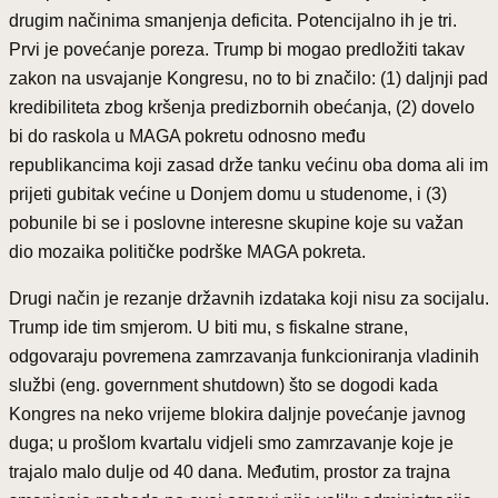
drugim načinima smanjenja deficita. Potencijalno ih je tri.
Prvi je povećanje poreza. Trump bi mogao predložiti takav
zakon na usvajanje Kongresu, no to bi značilo: (1) daljnji pad
kredibiliteta zbog kršenja predizbornih obećanja, (2) dovelo
bi do raskola u MAGA pokretu odnosno među
republikancima koji zasad drže tanku većinu oba doma ali im
prijeti gubitak većine u Donjem domu u studenome, i (3)
pobunile bi se i poslovne interesne skupine koje su važan
dio mozaika političke podrške MAGA pokreta.
Drugi način je rezanje državnih izdataka koji nisu za socijalu.
Trump ide tim smjerom. U biti mu, s fiskalne strane,
odgovaraju povremena zamrzavanja funkcioniranja vladinih
službi (eng. government shutdown) što se dogodi kada
Kongres na neko vrijeme blokira daljnje povećanje javnog
duga; u prošlom kvartalu vidjeli smo zamrzavanje koje je
trajalo malo dulje od 40 dana. Međutim, prostor za trajna