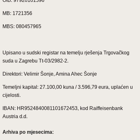
OIB: 97920101596
MB: 1721356
MBS: 080457965
Upisano u sudski registar na temelju rješenja Trgovačkog
suda u Zagrebu Tt-03/2982-2.
Direktori: Velimir Šonje, Amina Ahec Šonje
Temeljni kapital: 27.100,00 kuna / 3.596,79 eura, uplaćen u
cijelosti.
IBAN: HR9524840081101672453, kod Raiffeisenbank
Austria d.d.
Arhiva po mjesecima: