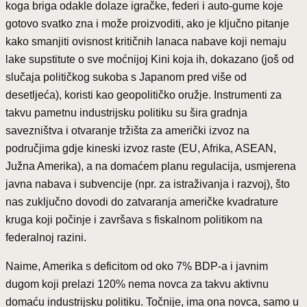
koga briga odakle dolaze igračke, federi i auto-gume koje
gotovo svatko zna i može proizvoditi, ako je ključno pitanje
kako smanjiti ovisnost kritičnih lanaca nabave koji nemaju
lake supstitute o sve moćnijoj Kini koja ih, dokazano (još od
slučaja političkog sukoba s Japanom pred više od
desetljeća), koristi kao geopolitičko oružje. Instrumenti za
takvu pametnu industrijsku politiku su šira gradnja
savezništva i otvaranje tržišta za američki izvoz na
područjima gdje kineski izvoz raste (EU, Afrika, ASEAN,
Južna Amerika), a na domaćem planu regulacija, usmjerena
javna nabava i subvencije (npr. za istraživanja i razvoj), što
nas zuključno dovodi do zatvaranja američke kvadrature
kruga koji počinje i završava s fiskalnom politikom na
federalnoj razini.
Naime, Amerika s deficitom od oko 7% BDP-a i javnim
dugom koji prelazi 120% nema novca za takvu aktivnu
domaću industrijsku politiku. Točnije, ima ona novca, samo u