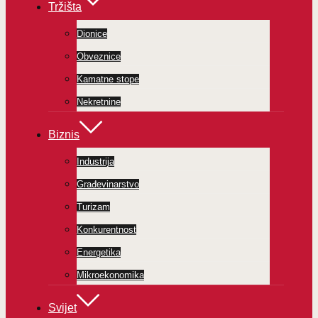
Tržišta
Dionice
Obveznice
Kamatne stope
Nekretnine
Biznis
Industrija
Građevinarstvo
Turizam
Konkurentnost
Energetika
Mikroekonomika
Svijet