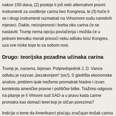
nakon 150 dana, (2) postoje li još neki alternativni pravni
instrumenti za uvođenje carina bez Kongresa, te (3) hoće li
se i drugi instrumenti razmatrati na Vrhovnom sudu narednih
mjeseci. Dakle, neizvjesnost i borba oko carina će se
nastaviti: Trump nema opciju povlačenja i možda će u
jednom trenutku morati provući neku odluku kroz Kongres,
uza sve rizike koje to sa sobom nosi.
Drugo: teorijska pozadina učinaka carina
Trump je, naravno, bijesan. Potpredsjednik J. D. Vance
odluku je nazvao „bezakonjem“ (sic!). S gledišta ekonomske
analize, problem ipak možemo promatrati hladno i izvan
konteksta američke pravne i političke bitke. Tražimo odgovor
na pitanje je li Vrhovni sud SAD-a u pravu kada carine
promatra kao domaći teret koji je sličan porezima?
Indicije o tome da Amerikanci plaćaju značajan trošak carina