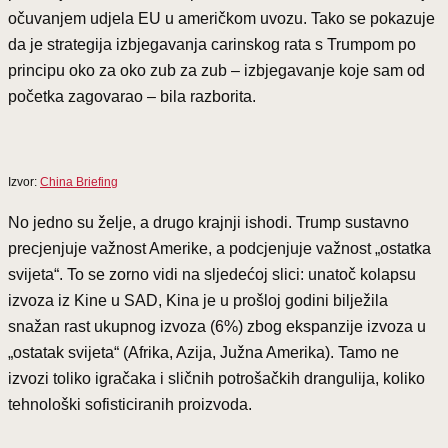
očuvanjem udjela EU u američkom uvozu. Tako se pokazuje
da je strategija izbjegavanja carinskog rata s Trumpom po
principu oko za oko zub za zub – izbjegavanje koje sam od
početka zagovarao – bila razborita.
Izvor:
China Briefing
No jedno su želje, a drugo krajnji ishodi. Trump sustavno
precjenjuje važnost Amerike, a podcjenjuje važnost „ostatka
svijeta“. To se zorno vidi na sljedećoj slici: unatoč kolapsu
izvoza iz Kine u SAD, Kina je u prošloj godini bilježila
snažan rast ukupnog izvoza (6%) zbog ekspanzije izvoza u
„ostatak svijeta“ (Afrika, Azija, Južna Amerika). Tamo ne
izvozi toliko igračaka i sličnih potrošačkih drangulija, koliko
tehnološki sofisticiranih proizvoda.