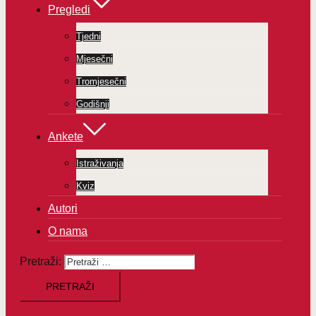
Pregledi
Tjedni
Mjesečni
Tromjesečni
Godišnji
Ankete
Istraživanja
Kviz
Autori
O nama
Pretraži: