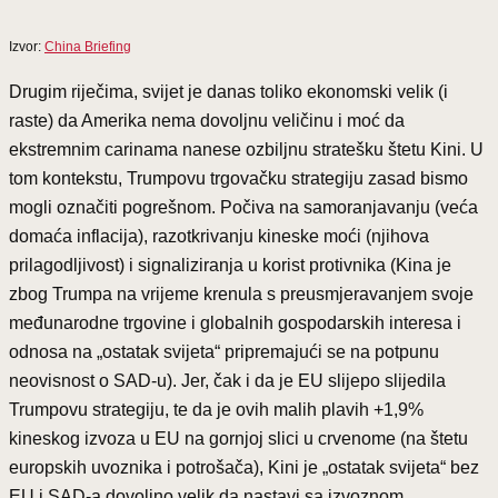
Izvor:
China Briefing
Drugim riječima, svijet je danas toliko ekonomski velik (i
raste) da Amerika nema dovoljnu veličinu i moć da
ekstremnim carinama nanese ozbiljnu stratešku štetu Kini. U
tom kontekstu, Trumpovu trgovačku strategiju zasad bismo
mogli označiti pogrešnom. Počiva na samoranjavanju (veća
domaća inflacija), razotkrivanju kineske moći (njihova
prilagodljivost) i signaliziranja u korist protivnika (Kina je
zbog Trumpa na vrijeme krenula s preusmjeravanjem svoje
međunarodne trgovine i globalnih gospodarskih interesa i
odnosa na „ostatak svijeta“ pripremajući se na potpunu
neovisnost o SAD-u). Jer, čak i da je EU slijepo slijedila
Trumpovu strategiju, te da je ovih malih plavih +1,9%
kineskog izvoza u EU na gornjoj slici u crvenome (na štetu
europskih uvoznika i potrošača), Kini je „ostatak svijeta“ bez
EU i SAD-a dovoljno velik da nastavi sa izvoznom