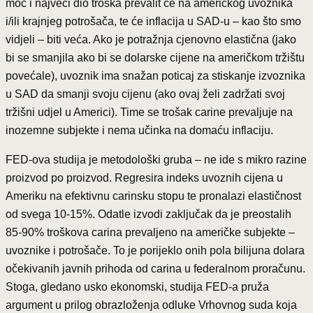
moć i najveći dio troška prevalit će na američkog uvoznika
i/ili krajnjeg potrošača, te će inflacija u SAD-u – kao što smo
vidjeli – biti veća. Ako je potražnja cjenovno elastična (jako
bi se smanjila ako bi se dolarske cijene na američkom tržištu
povećale), uvoznik ima snažan poticaj za stiskanje izvoznika
u SAD da smanji svoju cijenu (ako ovaj želi zadržati svoj
tržišni udjel u Americi). Time se trošak carine prevaljuje na
inozemne subjekte i nema učinka na domaću inflaciju.
FED-ova studija je metodološki gruba – ne ide s mikro razine
proizvod po proizvod. Regresira indeks uvoznih cijena u
Ameriku na efektivnu carinsku stopu te pronalazi elastičnost
od svega 10-15%. Odatle izvodi zaključak da je preostalih
85-90% troškova carina prevaljeno na američke subjekte –
uvoznike i potrošače. To je porijeklo onih pola bilijuna dolara
očekivanih javnih prihoda od carina u federalnom proračunu.
Stoga, gledano usko ekonomski, studija FED-a pruža
argument u prilog obrazloženja odluke Vrhovnog suda koja