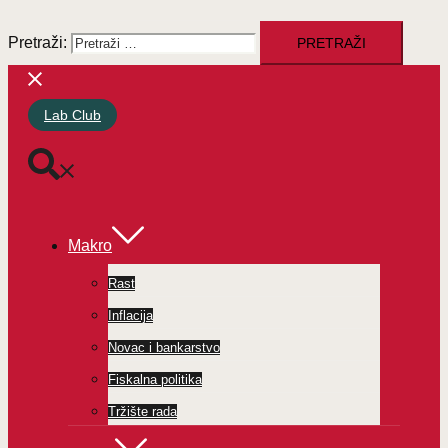
Pretraži:
Lab Club
Makro
Rast
Inflacija
Novac i bankarstvo
Fiskalna politika
Tržište rada