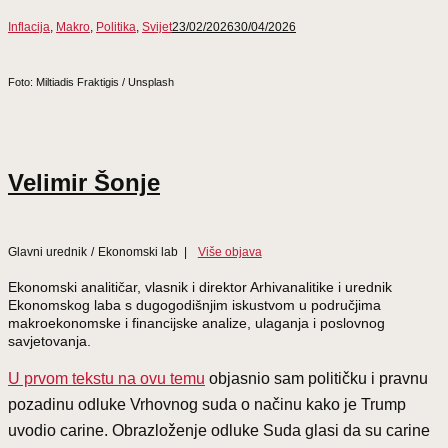
Inflacija
,
Makro
,
Politika
,
Svijet
23/02/2026
30/04/2026
Foto: Miltiadis Fraktigis / Unsplash
Velimir Šonje
Glavni urednik
/
Ekonomski lab
|
Više objava
Ekonomski analitičar, vlasnik i direktor Arhivanalitike i urednik
Ekonomskog laba s dugogodišnjim iskustvom u područjima
makroekonomske i financijske analize, ulaganja i poslovnog
savjetovanja.
U prvom tekstu na ovu temu
objasnio sam političku i pravnu
pozadinu odluke Vrhovnog suda o načinu kako je Trump
uvodio carine. Obrazloženje odluke Suda glasi da su carine