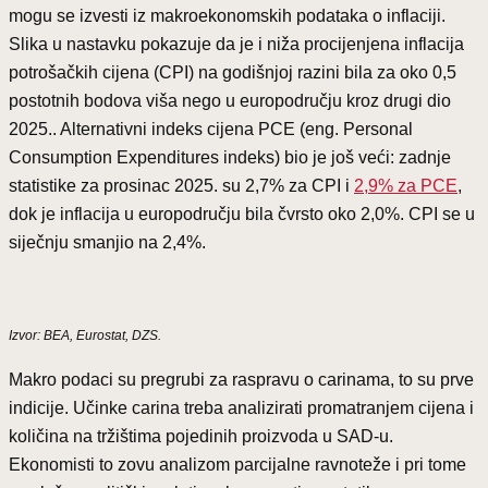
mogu se izvesti iz makroekonomskih podataka o inflaciji.
Slika u nastavku pokazuje da je i niža procijenjena inflacija
potrošačkih cijena (CPI) na godišnjoj razini bila za oko 0,5
postotnih bodova viša nego u europodručju kroz drugi dio
2025.. Alternativni indeks cijena PCE (eng. Personal
Consumption Expenditures indeks) bio je još veći: zadnje
statistike za prosinac 2025. su 2,7% za CPI i
2,9% za PCE
,
dok je inflacija u europodručju bila čvrsto oko 2,0%. CPI se u
siječnju smanjio na 2,4%.
Izvor: BEA, Eurostat, DZS.
Makro podaci su pregrubi za raspravu o carinama, to su prve
indicije. Učinke carina treba analizirati promatranjem cijena i
količina na tržištima pojedinih proizvoda u SAD-u.
Ekonomisti to zovu analizom parcijalne ravnoteže i pri tome