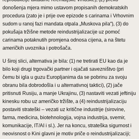
donošenja mjera mimo ustavom propisanih demokratskih
procedura (zato je i prije ove epizode s carinama i Vrhovnim
sudom u ranoj fazi mandata otpala „Muskova pila“), (3) do
pokušaja tržišne metode reindustrijalizacije uz pomoć
carinama potaknutih promjena odnosa cijena, a na štetu
američkih uvoznika i potrošača.
U široj slici, alternativa je bila: (1) ne tretirati EU kao da je
bilo koji drugi trgovački partner i ojačati savezništvo (pri
čemu bi igla u guzu Europljanima da se pobrinu za svoju
obranu bila dobrodošla i u alternativnoj taktici), (2) jače
pritisnuti Rusiju, a manje Ukrajinu, (3) nastaviti vezati jeftiniju
kinesku robu uz američko tržište, a (4) reindustrijalizaciju
postaviti strateški – vezati uz kritične industrije (sirovine,
farma, medicina, biotehnologija, vojna industrija, svemir,
komunikacije, IT/AI i sl.). Jer na koncu, strateška sigurnost i
neovisnost o Kini glavni je motiv priče o reindustrijalizaciji;