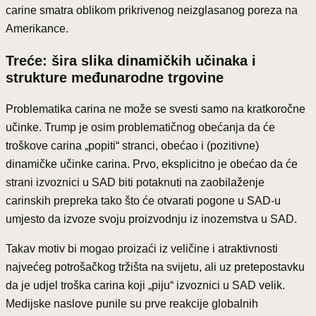
carine smatra oblikom prikrivenog neizglasanog poreza na
Amerikance.
Treće: šira slika dinamičkih učinaka i
strukture međunarodne trgovine
Problematika carina ne može se svesti samo na kratkoročne
učinke. Trump je osim problematičnog obećanja da će
troškove carina „popiti“ stranci, obećao i (pozitivne)
dinamičke učinke carina. Prvo, eksplicitno je obećao da će
strani izvoznici u SAD biti potaknuti na zaobilaženje
carinskih prepreka tako što će otvarati pogone u SAD-u
umjesto da izvoze svoju proizvodnju iz inozemstva u SAD.
Takav motiv bi mogao proizaći iz veličine i atraktivnosti
najvećeg potrošačkog tržišta na svijetu, ali uz pretepostavku
da je udjel troška carina koji „piju“ izvoznici u SAD velik.
Medijske naslove punile su prve reakcije globalnih