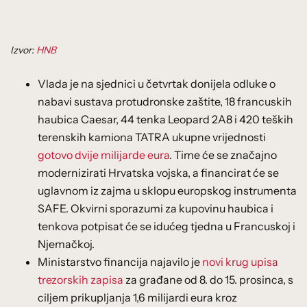
Izvor:
HNB
Vlada je na sjednici u četvrtak donijela odluke o
nabavi sustava protudronske zaštite, 18 francuskih
haubica Caesar, 44 tenka Leopard 2A8 i 420 teških
terenskih kamiona TATRA ukupne vrijednosti
gotovo dvije milijarde eura
. Time će se značajno
modernizirati Hrvatska vojska, a financirat će se
uglavnom iz zajma u sklopu europskog instrumenta
SAFE. Okvirni sporazumi za kupovinu haubica i
tenkova potpisat će se idućeg tjedna u Francuskoj i
Njemačkoj.
Ministarstvo financija najavilo je
novi krug upisa
trezorskih zapisa
za građane od 8. do 15. prosinca, s
ciljem prikupljanja 1,6 milijardi eura kroz