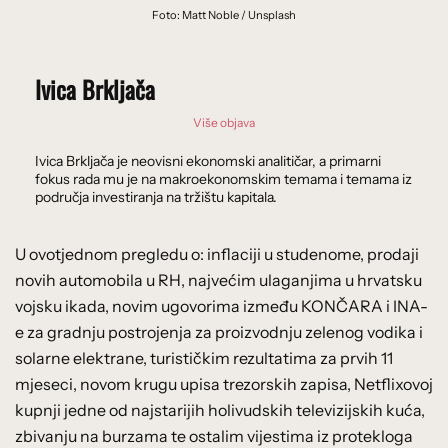
Foto: Matt Noble / Unsplash
Ivica Brkljača
Više objava
Ivica Brkljača je neovisni ekonomski analitičar, a primarni
fokus rada mu je na makroekonomskim temama i temama iz
područja investiranja na tržištu kapitala.
U ovotjednom pregledu o: inflaciji u studenome, prodaji
novih automobila u RH, najvećim ulaganjima u hrvatsku
vojsku ikada, novim ugovorima između KONČARA i INA-
e za gradnju postrojenja za proizvodnju zelenog vodika i
solarne elektrane, turističkim rezultatima za prvih 11
mjeseci, novom krugu upisa trezorskih zapisa, Netflixovoj
kupnji jedne od najstarijih holivudskih televizijskih kuća,
zbivanju na burzama te ostalim vijestima iz protekloga