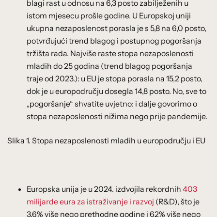
blagi rast u odnosu na 6,3 posto zabilježenih u
istom mjesecu prošle godine. U Europskoj uniji
ukupna nezaposlenost porasla je s 5,8 na 6,0 posto,
potvrđujući trend blagog i postupnog pogoršanja
tržišta rada. Najviše raste stopa nezaposlenosti
mladih do 25 godina (trend blagog pogoršanja
traje od 2023.): u EU je stopa porasla na 15,2 posto,
dok je u europodručju dosegla 14,8 posto. No, sve to
„pogoršanje“ shvatite uvjetno: i dalje govorimo o
stopa nezaposlenosti nižima nego prije pandemije.
Slika 1. Stopa nezaposlenosti mladih u europodručju i EU
Europska unija je u 2024. izdvojila rekordnih
403
milijarde eura za istraživanje i razvoj
(R&D), što je
3,6% više nego prethodne godine i 62% više nego