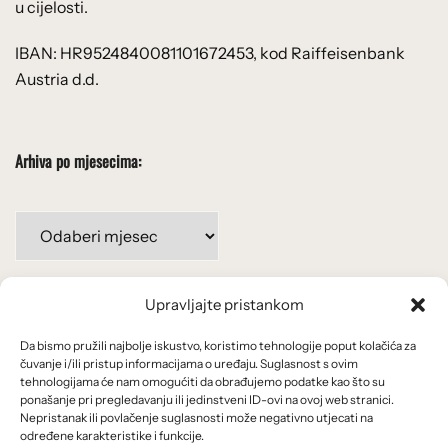
u cijelosti.
IBAN: HR9524840081101672453, kod Raiffeisenbank
Austria d.d.
Arhiva po mjesecima:
Arhiva
po
mjesecima:
Upravljajte pristankom
Važne poveznice
Da bismo pružili najbolje iskustvo, koristimo tehnologije poput kolačića za
Uvjeti korištenja
čuvanje i/ili pristup informacijama o uređaju. Suglasnost s ovim
tehnologijama će nam omogućiti da obrađujemo podatke kao što su
Politika privatnosti
ponašanje pri pregledavanju ili jedinstveni ID-ovi na ovoj web stranici.
Nepristanak ili povlačenje suglasnosti može negativno utjecati na
određene karakteristike i funkcije.
Kolačići