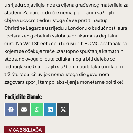
u srijedu objavljuje indeks cijena građevnog materijala za
studeni. Za europodručje nema planiranih važnijih
objava u ovom tjednu, stoga će se pratiti nastup
Christine Lagarde u srijedu u Londonu o budućnosti eura
i dolara kao globalnih valuta te prilikama za digitalni
euro. Na Wall Streetu će u fokusu biti FOMC sastanak na
kojem se očekuje treće uzastopno spuštanje kamatnih
stopa, no ovoga bi puta odluka mogla biti daleko od
jednoglasne (najnovijih službenih podataka o inflaciji i
tržištu rada još uvijek nema, stoga dio guvernera
zagovara sporiji tempo labavljenja monetarne politike).
Podijelite članak:
Share
Share
Share
Share
Share
Facebook
Email
WhatsApp
LinkedIn
X
on
on
on
on
on
(Twitter)
IVICA BRKLJAČA