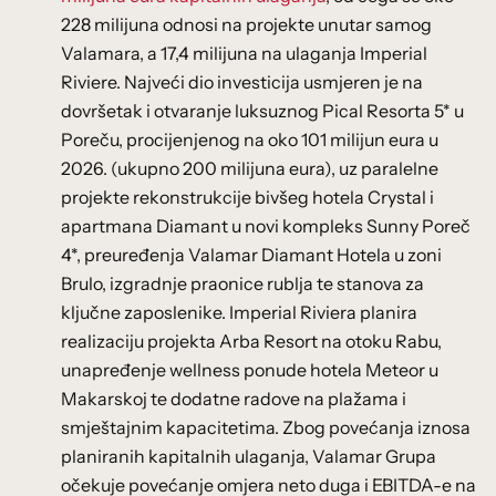
228 milijuna odnosi na projekte unutar samog
Valamara, a 17,4 milijuna na ulaganja Imperial
Riviere. Najveći dio investicija usmjeren je na
dovršetak i otvaranje luksuznog Pical Resorta 5* u
Poreču, procijenjenog na oko 101 milijun eura u
2026. (ukupno 200 milijuna eura), uz paralelne
projekte rekonstrukcije bivšeg hotela Crystal i
apartmana Diamant u novi kompleks Sunny Poreč
4*, preuređenja Valamar Diamant Hotela u zoni
Brulo, izgradnje praonice rublja te stanova za
ključne zaposlenike. Imperial Riviera planira
realizaciju projekta Arba Resort na otoku Rabu,
unapređenje wellness ponude hotela Meteor u
Makarskoj te dodatne radove na plažama i
smještajnim kapacitetima. Zbog povećanja iznosa
planiranih kapitalnih ulaganja, Valamar Grupa
očekuje povećanje omjera neto duga i EBITDA-e na