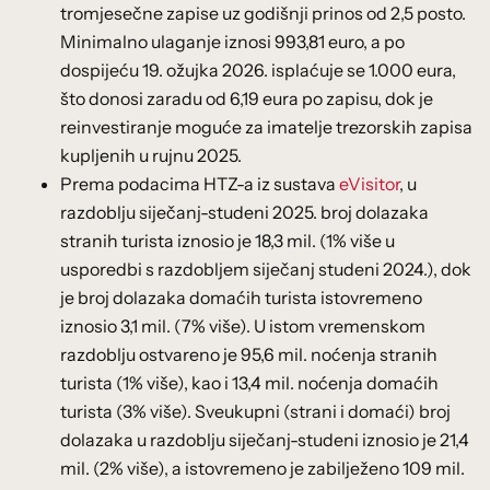
tromjesečne zapise uz godišnji prinos od 2,5 posto.
Minimalno ulaganje iznosi 993,81 euro, a po
dospijeću 19. ožujka 2026. isplaćuje se 1.000 eura,
što donosi zaradu od 6,19 eura po zapisu, dok je
reinvestiranje moguće za imatelje trezorskih zapisa
kupljenih u rujnu 2025.
Prema podacima HTZ-a iz sustava
eVisitor
, u
razdoblju siječanj-studeni 2025. broj dolazaka
stranih turista iznosio je 18,3 mil. (1% više u
usporedbi s razdobljem siječanj studeni 2024.), dok
je broj dolazaka domaćih turista istovremeno
iznosio 3,1 mil. (7% više). U istom vremenskom
razdoblju ostvareno je 95,6 mil. noćenja stranih
turista (1% više), kao i 13,4 mil. noćenja domaćih
turista (3% više). Sveukupni (strani i domaći) broj
dolazaka u razdoblju siječanj-studeni iznosio je 21,4
mil. (2% više), a istovremeno je zabilježeno 109 mil.