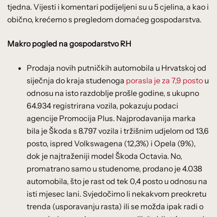
tjedna. Vijesti i komentari podijeljeni su u 5 cjelina, a kao i
obično, krećemo s pregledom domaćeg gospodarstva.
Makro pogled na gospodarstvo RH
Prodaja novih putničkih automobila u Hrvatskoj od
siječnja do kraja studenoga
porasla je za 7,9 posto
u
odnosu na isto razdoblje prošle godine, s ukupno
64.934 registrirana vozila, pokazuju podaci
agencije Promocija Plus. Najprodavanija marka
bila je Škoda s 8.797 vozila i tržišnim udjelom od 13,6
posto, ispred Volkswagena (12,3%) i Opela (9%),
dok je najtraženiji model Škoda Octavia. No,
promatrano samo u studenome, prodano je 4.038
automobila, što je rast od tek 0,4 posto u odnosu na
isti mjesec lani. Svjedočimo li nekakvom preokretu
trenda (usporavanju rasta) ili se možda ipak radi o