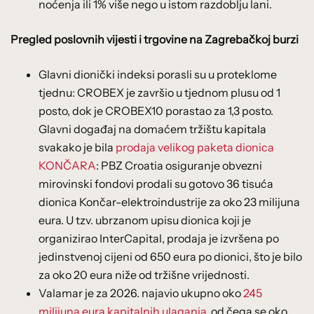
noćenja ili 1% više nego u istom razdoblju lani.
Pregled poslovnih vijesti i trgovine na Zagrebačkoj burzi
Glavni dionički indeksi porasli su u proteklome
tjednu: CROBEX je završio u tjednom plusu od 1
posto, dok je CROBEX10 porastao za 1,3 posto.
Glavni događaj na domaćem tržištu kapitala
svakako je bila
prodaja velikog paketa dionica
KONČARA
: PBZ Croatia osiguranje obvezni
mirovinski fondovi prodali su gotovo 36 tisuća
dionica Končar-elektroindustrije za oko 23 milijuna
eura. U tzv. ubrzanom upisu dionica koji je
organizirao InterCapital, prodaja je izvršena po
jedinstvenoj cijeni od 650 eura po dionici, što je bilo
za oko 20 eura niže od tržišne vrijednosti.
Valamar je za 2026. najavio ukupno oko
245
milijuna eura kapitalnih ulaganja
, od čega se oko