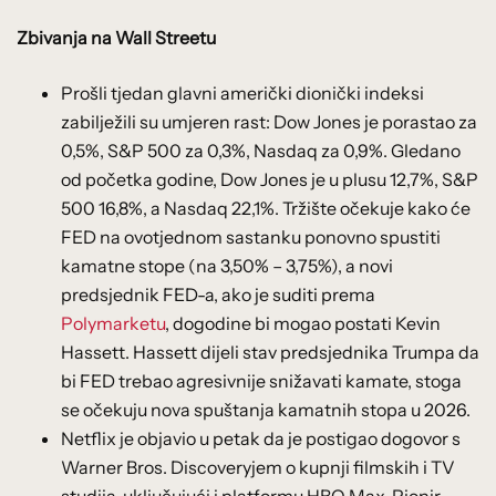
Zbivanja na Wall Streetu
Prošli tjedan glavni američki dionički indeksi
zabilježili su umjeren rast: Dow Jones je porastao za
0,5%, S&P 500 za 0,3%, Nasdaq za 0,9%. Gledano
od početka godine, Dow Jones je u plusu 12,7%, S&P
500 16,8%, a Nasdaq 22,1%. Tržište očekuje kako će
FED na ovotjednom sastanku ponovno spustiti
kamatne stope (na 3,50% – 3,75%), a novi
predsjednik FED-a, ako je suditi prema
Polymarketu
, dogodine bi mogao postati Kevin
Hassett. Hassett dijeli stav predsjednika Trumpa da
bi FED trebao agresivnije snižavati kamate, stoga
se očekuju nova spuštanja kamatnih stopa u 2026.
Netflix je objavio u petak da je postigao dogovor s
Warner Bros. Discoveryjem o kupnji filmskih i TV
studija, uključujući i platformu HBO Max. Pionir