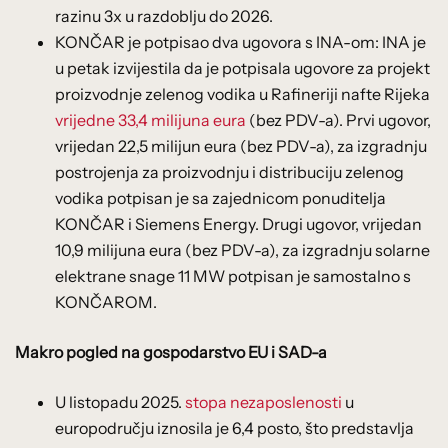
razinu 3x u razdoblju do 2026.
KONČAR je potpisao dva ugovora s INA-om: INA je
u petak izvijestila da je potpisala ugovore za projekt
proizvodnje zelenog vodika u Rafineriji nafte Rijeka
vrijedne 33,4 milijuna eura
(bez PDV-a). Prvi ugovor,
vrijedan 22,5 milijun eura (bez PDV-a), za izgradnju
postrojenja za proizvodnju i distribuciju zelenog
vodika potpisan je sa zajednicom ponuditelja
KONČAR i Siemens Energy. Drugi ugovor, vrijedan
10,9 milijuna eura (bez PDV-a), za izgradnju solarne
elektrane snage 11 MW potpisan je samostalno s
KONČAROM.
Makro pogled na gospodarstvo EU i SAD-a
U listopadu 2025.
stopa nezaposlenosti
u
europodručju iznosila je 6,4 posto, što predstavlja