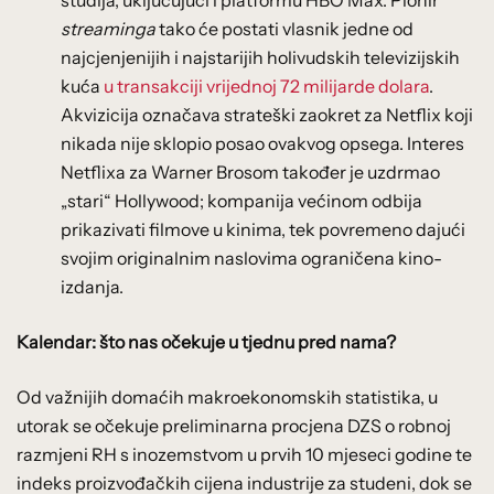
streaminga
tako će postati vlasnik jedne od
najcjenjenijih i najstarijih holivudskih televizijskih
kuća
u transakciji vrijednoj 72 milijarde dolara
.
Akvizicija označava strateški zaokret za Netflix koji
nikada nije sklopio posao ovakvog opsega. Interes
Netflixa za Warner Brosom također je uzdrmao
„stari“ Hollywood; kompanija većinom odbija
prikazivati filmove u kinima, tek povremeno dajući
svojim originalnim naslovima ograničena kino-
izdanja.
Kalendar: što nas očekuje u tjednu pred nama?
Od važnijih domaćih makroekonomskih statistika, u
utorak se očekuje preliminarna procjena DZS o robnoj
razmjeni RH s inozemstvom u prvih 10 mjeseci godine te
indeks proizvođačkih cijena industrije za studeni, dok se