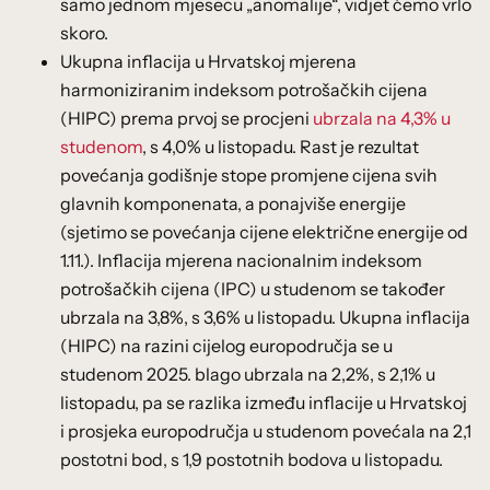
samo jednom mjesecu „anomalije“, vidjet ćemo vrlo
skoro.
Ukupna inflacija u Hrvatskoj mjerena
harmoniziranim indeksom potrošačkih cijena
(HIPC) prema prvoj se procjeni
ubrzala na 4,3% u
studenom
, s 4,0% u listopadu. Rast je rezultat
povećanja godišnje stope promjene cijena svih
glavnih komponenata, a ponajviše energije
(sjetimo se povećanja cijene električne energije od
1.11.). Inflacija mjerena nacionalnim indeksom
potrošačkih cijena (IPC) u studenom se također
ubrzala na 3,8%, s 3,6% u listopadu. Ukupna inflacija
(HIPC) na razini cijelog europodručja se u
studenom 2025. blago ubrzala na 2,2%, s 2,1% u
listopadu, pa se razlika između inflacije u Hrvatskoj
i prosjeka europodručja u studenom povećala na 2,1
postotni bod, s 1,9 postotnih bodova u listopadu.