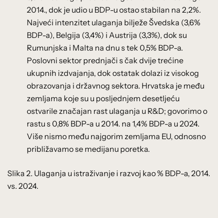
2014., dok je udio u BDP-u ostao stabilan na 2,2%.
Najveći intenzitet ulaganja bilježe Švedska (3,6%
BDP-a), Belgija (3,4%) i Austrija (3,3%), dok su
Rumunjska i Malta na dnu s tek 0,5% BDP-a.
Poslovni sektor prednjači s čak dvije trećine
ukupnih izdvajanja, dok ostatak dolazi iz visokog
obrazovanja i državnog sektora. Hrvatska je među
zemljama koje su u posljednjem desetljeću
ostvarile značajan rast ulaganja u R&D; govorimo o
rastu s 0,8% BDP-a u 2014. na 1,4% BDP-a u 2024.
Više nismo među najgorim zemljama EU, odnosno
približavamo se medijanu poretka.
Slika 2. Ulaganja u istraživanje i razvoj kao % BDP-a, 2014.
vs. 2024.