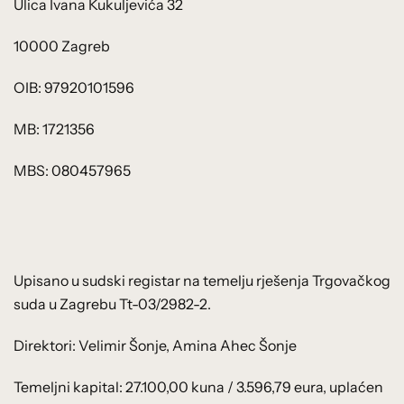
Ulica Ivana Kukuljevića 32
10000 Zagreb
OIB: 97920101596
MB: 1721356
MBS: 080457965
Upisano u sudski registar na temelju rješenja Trgovačkog
suda u Zagrebu Tt-03/2982-2.
Direktori: Velimir Šonje, Amina Ahec Šonje
Temeljni kapital: 27.100,00 kuna / 3.596,79 eura, uplaćen