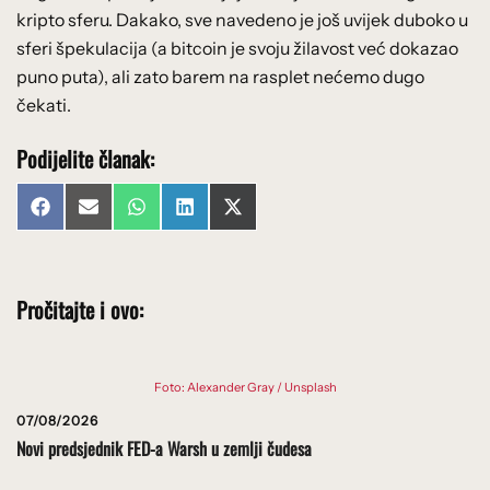
kripto sferu. Dakako, sve navedeno je još uvijek duboko u
sferi špekulacija (a bitcoin je svoju žilavost već dokazao
puno puta), ali zato barem na rasplet nećemo dugo
čekati.
Podijelite članak:
Share
Share
Share
Share
Share
Facebook
Email
WhatsApp
LinkedIn
X
on
on
on
on
on
(Twitter)
Pročitajte i ovo:
Foto: Alexander Gray / Unsplash
07/08/2026
Novi predsjednik FED-a Warsh u zemlji čudesa