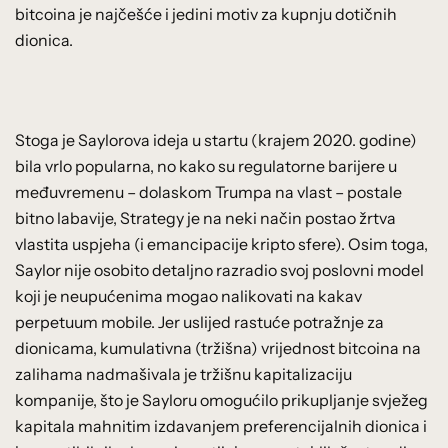
bitcoina je najčešće i jedini motiv za kupnju dotičnih
dionica.
Stoga je Saylorova ideja u startu (krajem 2020. godine)
bila vrlo popularna, no kako su regulatorne barijere u
međuvremenu – dolaskom Trumpa na vlast – postale
bitno labavije, Strategy je na neki način postao žrtva
vlastita uspjeha (i emancipacije kripto sfere). Osim toga,
Saylor nije osobito detaljno razradio svoj poslovni model
koji je neupućenima mogao nalikovati na kakav
perpetuum mobile. Jer uslijed rastuće potražnje za
dionicama, kumulativna (tržišna) vrijednost bitcoina na
zalihama nadmašivala je tržišnu kapitalizaciju
kompanije, što je Sayloru omogućilo prikupljanje svježeg
kapitala mahnitim izdavanjem preferencijalnih dionica i