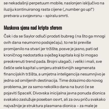
se nekadašnji perpetuum mobile, naslonjen isključivo na
iluziju kontinuiranog rasta cijene („number go up!“)
pretvara u svojevrsnu – spiralu smrti.
Muskova sjena nad kripto sferom
Čak i da se Saylor odluči prodati bubreg (na što ga mnogi
ovih dana neumorno podsjećaju), to ne bi previše
promijenilo na stvari jer tržište, posve je jasno, pati od
kroničnog nedostatka svježeg kapitala koji bi mogao
preokrenuti trend pada. Brojni ulagači, i veliki i mali, sve
češće sele kapital u smjeru atraktivnijih segmenata
financijskih tržišta, a umjetna inteligencija nesumnjivo je
jedna od omiljenih destinacija. Time dolazimo do novog
problema, jer za samo nekoliko dana na burzi će se
pojaviti SpaceX. Divovska inicijalna javna ponuda dionica
svakako zaslužuje poseban osvrt, ali za ovu priču svakako
najvažnije je struktura plasmana dionica – za male je