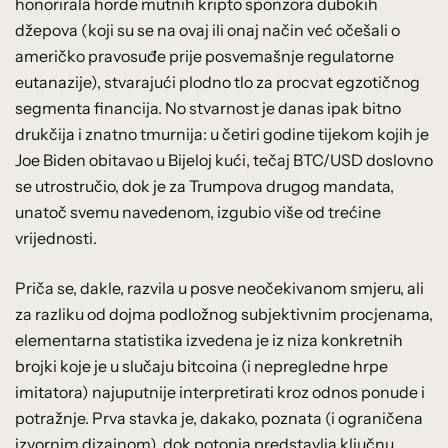
honorirala horde mutnih kripto sponzora dubokih
džepova (koji su se na ovaj ili onaj način već očešali o
američko pravosuđe prije posvemašnje regulatorne
eutanazije), stvarajući plodno tlo za procvat egzotičnog
segmenta financija. No stvarnost je danas ipak bitno
drukčija i znatno tmurnija: u četiri godine tijekom kojih je
Joe Biden obitavao u Bijeloj kući, tečaj BTC/USD doslovno
se utrostručio, dok je za Trumpova drugog mandata,
unatoč svemu navedenom, izgubio više od trećine
vrijednosti.
Priča se, dakle, razvila u posve neočekivanom smjeru, ali
za razliku od dojma podložnog subjektivnim procjenama,
elementarna statistika izvedena je iz niza konkretnih
brojki koje je u slučaju bitcoina (i nepregledne hrpe
imitatora) najuputnije interpretirati kroz odnos ponude i
potražnje. Prva stavka je, dakako, poznata (i ograničena
izvornim dizajnom), dok potonja predstavlja ključnu