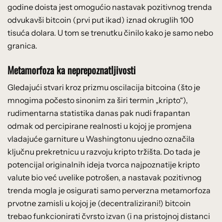
godine doista jest omogućio nastavak pozitivnog trenda
odvukavši bitcoin (prvi put ikad) iznad okruglih 100
tisuća dolara. U tom se trenutku činilo kako je samo nebo
granica.
Metamorfoza ka neprepoznatljivosti
Gledajući stvari kroz prizmu oscilacija bitcoina (što je
mnogima počesto sinonim za širi termin „kripto“),
rudimentarna statistika danas pak nudi frapantan
odmak od percipirane realnosti u kojoj je promjena
vladajuće garniture u Washingtonu ujedno označila
ključnu prekretnicu u razvoju kripto tržišta. Do tada je
potencijal originalnih ideja tvorca najpoznatije kripto
valute bio već uvelike potrošen, a nastavak pozitivnog
trenda mogla je osigurati samo perverzna metamorfoza
prvotne zamisli u kojoj je (decentralizirani!) bitcoin
trebao funkcionirati čvrsto izvan (i na pristojnoj distanci