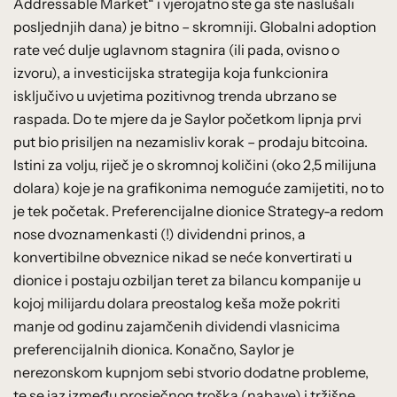
Addressable Market“ i vjerojatno ste ga ste naslušali
posljednjih dana) je bitno – skromniji. Globalni adoption
rate već dulje uglavnom stagnira (ili pada, ovisno o
izvoru), a investicijska strategija koja funkcionira
isključivo u uvjetima pozitivnog trenda ubrzano se
raspada. Do te mjere da je Saylor početkom lipnja prvi
put bio prisiljen na nezamisliv korak – prodaju bitcoina.
Istini za volju, riječ je o skromnoj količini (oko 2,5 milijuna
dolara) koje je na grafikonima nemoguće zamijetiti, no to
je tek početak. Preferencijalne dionice Strategy-a redom
nose dvoznamenkasti (!) dividendni prinos, a
konvertibilne obveznice nikad se neće konvertirati u
dionice i postaju ozbiljan teret za bilancu kompanije u
kojoj milijardu dolara preostalog keša može pokriti
manje od godinu zajamčenih dividendi vlasnicima
preferencijalnih dionica. Konačno, Saylor je
nerezonskom kupnjom sebi stvorio dodatne probleme,
te se jaz između prosječnog troška (nabave) i tržišne