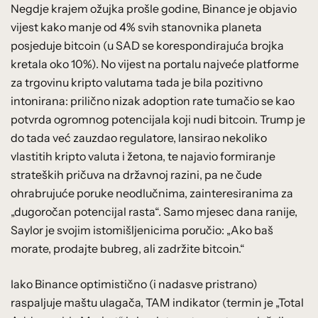
Negdje krajem ožujka prošle godine, Binance je objavio
vijest kako manje od 4% svih stanovnika planeta
posjeduje bitcoin (u SAD se korespondirajuća brojka
kretala oko 10%). No vijest na portalu najveće platforme
za trgovinu kripto valutama tada je bila pozitivno
intonirana: prilično nizak adoption rate tumačio se kao
potvrda ogromnog potencijala koji nudi bitcoin. Trump je
do tada već zauzdao regulatore, lansirao nekoliko
vlastitih kripto valuta i žetona, te najavio formiranje
strateških pričuva na državnoj razini, pa ne čude
ohrabrujuće poruke neodlučnima, zainteresiranima za
„dugoročan potencijal rasta“. Samo mjesec dana ranije,
Saylor je svojim istomišljenicima poručio: „Ako baš
morate, prodajte bubreg, ali zadržite bitcoin.“
Iako Binance optimistično (i nadasve pristrano)
raspaljuje maštu ulagača, TAM indikator (termin je „Total