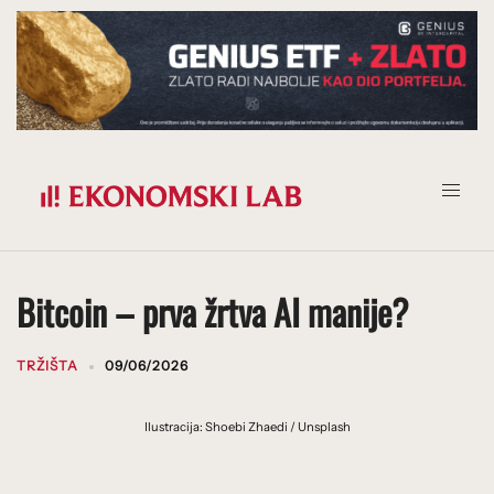
Prijeđi
na
sadržaj
Bitcoin – prva žrtva AI manije?
TRŽIŠTA
09/06/2026
Ilustracija: Shoebi Zhaedi / Unsplash