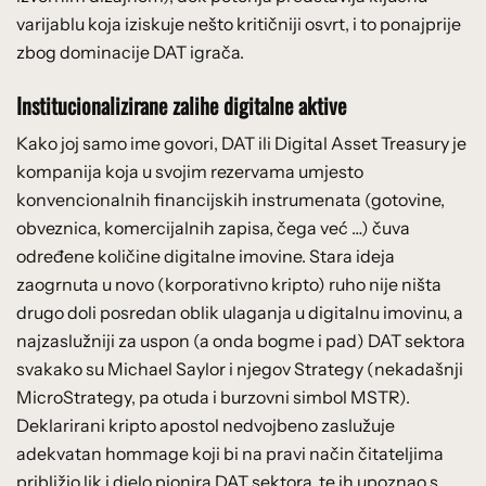
varijablu koja iziskuje nešto kritičniji osvrt, i to ponajprije
zbog dominacije DAT igrača.
Institucionalizirane zalihe digitalne aktive
Kako joj samo ime govori, DAT ili Digital Asset Treasury je
kompanija koja u svojim rezervama umjesto
konvencionalnih financijskih instrumenata (gotovine,
obveznica, komercijalnih zapisa, čega već …) čuva
određene količine digitalne imovine. Stara ideja
zaogrnuta u novo (korporativno kripto) ruho nije ništa
drugo doli posredan oblik ulaganja u digitalnu imovinu, a
najzaslužniji za uspon (a onda bogme i pad) DAT sektora
svakako su Michael Saylor i njegov Strategy (nekadašnji
MicroStrategy, pa otuda i burzovni simbol MSTR).
Deklarirani kripto apostol nedvojbeno zaslužuje
adekvatan hommage koji bi na pravi način čitateljima
približio lik i djelo pionira DAT sektora, te ih upoznao s