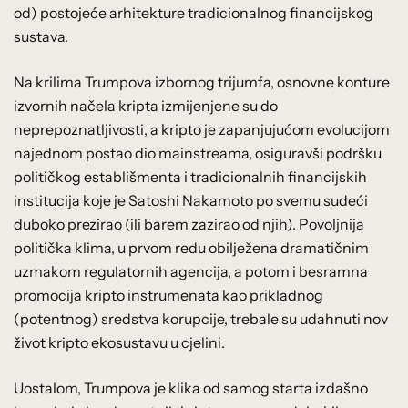
od) postojeće arhitekture tradicionalnog financijskog
sustava.
Na krilima Trumpova izbornog trijumfa, osnovne konture
izvornih načela kripta izmijenjene su do
neprepoznatljivosti, a kripto je zapanjujućom evolucijom
najednom postao dio mainstreama, osiguravši podršku
političkog establišmenta i tradicionalnih financijskih
institucija koje je Satoshi Nakamoto po svemu sudeći
duboko prezirao (ili barem zazirao od njih). Povoljnija
politička klima, u prvom redu obilježena dramatičnim
uzmakom regulatornih agencija, a potom i besramna
promocija kripto instrumenata kao prikladnog
(potentnog) sredstva korupcije, trebale su udahnuti nov
život kripto ekosustavu u cjelini.
Uostalom, Trumpova je klika od samog starta izdašno