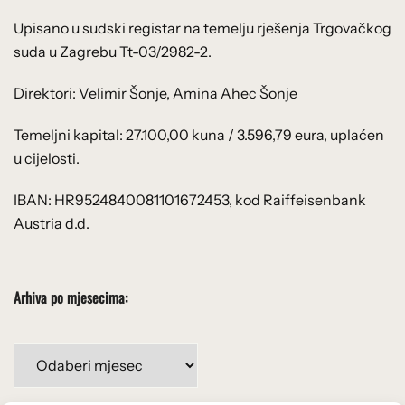
Upisano u sudski registar na temelju rješenja Trgovačkog
suda u Zagrebu Tt-03/2982-2.
Direktori: Velimir Šonje, Amina Ahec Šonje
Temeljni kapital: 27.100,00 kuna / 3.596,79 eura, uplaćen
u cijelosti.
IBAN: HR9524840081101672453, kod Raiffeisenbank
Austria d.d.
Arhiva po mjesecima:
Arhiva
po
mjesecima: