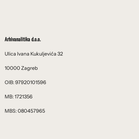
Arhivanalitika d.o.o.
Ulica Ivana Kukuljevića 32
10000 Zagreb
OIB: 97920101596
MB: 1721356
MBS: 080457965