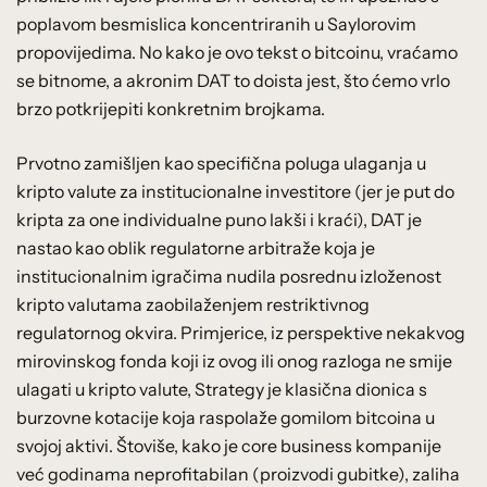
poplavom besmislica koncentriranih u Saylorovim
propovijedima. No kako je ovo tekst o bitcoinu, vraćamo
se bitnome, a akronim DAT to doista jest, što ćemo vrlo
brzo potkrijepiti konkretnim brojkama.
Prvotno zamišljen kao specifična poluga ulaganja u
kripto valute za institucionalne investitore (jer je put do
kripta za one individualne puno lakši i kraći), DAT je
nastao kao oblik regulatorne arbitraže koja je
institucionalnim igračima nudila posrednu izloženost
kripto valutama zaobilaženjem restriktivnog
regulatornog okvira. Primjerice, iz perspektive nekakvog
mirovinskog fonda koji iz ovog ili onog razloga ne smije
ulagati u kripto valute, Strategy je klasična dionica s
burzovne kotacije koja raspolaže gomilom bitcoina u
svojoj aktivi. Štoviše, kako je core business kompanije
već godinama neprofitabilan (proizvodi gubitke), zaliha