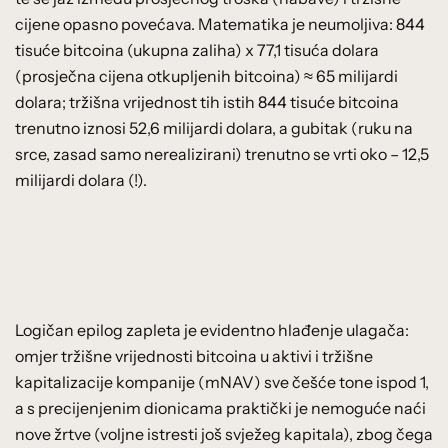
cijene opasno povećava.
Matematika je neumoljiva: 844
tisuće bitcoina (ukupna zaliha) x 77,1 tisuća dolara
(prosječna cijena otkupljenih bitcoina) ≈ 65 milijardi
dolara; tržišna vrijednost tih istih 844 tisuće bitcoina
trenutno iznosi 52,6 milijardi dolara, a gubitak (ruku na
srce, zasad samo nerealizirani) trenutno se vrti oko – 12,5
milijardi dolara (!).
Logičan epilog zapleta je evidentno hlađenje ulagača:
omjer tržišne vrijednosti bitcoina u aktivi i tržišne
kapitalizacije kompanije (mNAV) sve češće tone ispod 1,
a s precijenjenim dionicama praktički je nemoguće naći
nove žrtve (voljne istresti još svježeg kapitala), zbog čega