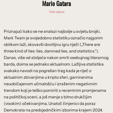
Mario Gatara
Više objava
Priznajući kako se ne snalazi najbolje u svijetu brojki,
Mark Twain je svojedobno statistiku označio najgorim
oblikom laži, skovavši dovitljivu igru riječi („There are
three kind of lies: lies, damned lies, and statistics.“).
Danas, više od stoljeća nakon smrti osebujnog literarnog
barda, doima se jednako aktualnom. Lažljiva statistika
svakako navodi na pogrešan trag kada je riječ o
aktualnim zbivanjima u kripto sferi, garniranima
neuobičajenom učmalošću i izraženim negativnim
trendom koji je teško pomiriti s recentnim promjenama
na političkoj sceni, a još manje s bitno drukčijim
(visokim) očekivanjima. Unatoč činjenici da poraz
Demokrata na predsjedničkim izborima krajem 2024.