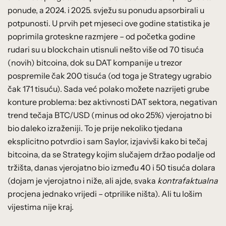
ponude, a 2024. i 2025. svježu su ponudu apsorbirali u
potpunosti. U prvih pet mjeseci ove godine statistika je
poprimila groteskne razmjere – od početka godine
rudari su u blockchain utisnuli nešto više od 70 tisuća
(novih) bitcoina, dok su DAT kompanije u trezor
pospremile čak 200 tisuća (od toga je Strategy ugrabio
čak 171 tisuću). Sada već polako možete nazrijeti grube
konture problema: bez aktivnosti DAT sektora, negativan
trend tečaja BTC/USD (minus od oko 25%) vjerojatno bi
bio daleko izraženiji.
To je prije nekoliko tjedana
eksplicitno potvrdio i sam Saylor, izjavivši kako bi tečaj
bitcoina, da se Strategy kojim slučajem držao podalje od
tržišta, danas vjerojatno bio između 40 i 50 tisuća dolara
(dojam je vjerojatno i niže, ali ajde, svaka
kontrafaktualna
procjena jednako vrijedi – otprilike ništa).
Ali tu lošim
vijestima nije kraj.