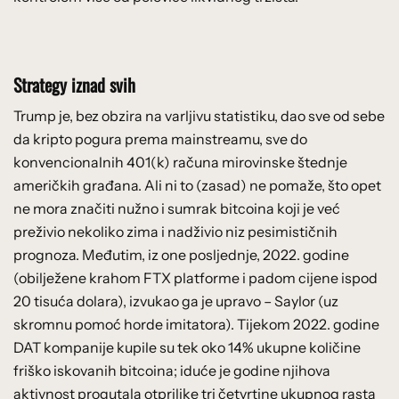
Strategy iznad svih
Trump je, bez obzira na varljivu statistiku, dao sve od sebe
da kripto pogura prema mainstreamu, sve do
konvencionalnih 401(k) računa mirovinske štednje
američkih građana. Ali ni to (zasad) ne pomaže, što opet
ne mora značiti nužno i sumrak bitcoina koji je već
preživio nekoliko zima i nadživio niz pesimističnih
prognoza. Međutim, iz one posljednje, 2022. godine
(obilježene krahom FTX platforme i padom cijene ispod
20 tisuća dolara), izvukao ga je upravo – Saylor (uz
skromnu pomoć horde imitatora). Tijekom 2022. godine
DAT kompanije kupile su tek oko 14% ukupne količine
friško iskovanih bitcoina; iduće je godine njihova
aktivnost progutala otprilike tri četvrtine ukupnog rasta