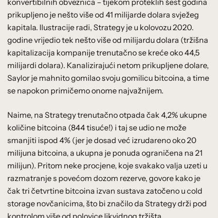
konvertibilnih obveznica – tijekom proteklih šest godina
prikupljeno je nešto više od 41 milijarde dolara svježeg
kapitala. Ilustracije radi, Strategy je u kolovozu 2020.
godine vrijedio tek nešto više od milijardu dolara (tržišna
kapitalizacija kompanije trenutačno se kreće oko 44,5
milijardi dolara). Kanalizirajući netom prikupljene dolare,
Saylor je mahnito gomilao svoju gomilicu bitcoina, a time
se napokon primičemo onome najvažnijem.
Naime, na Strategy trenutačno otpada čak 4,2% ukupne
količine bitcoina (844 tisuće!) i taj se udio ne može
smanjiti ispod 4% (jer je dosad već izrudareno oko 20
milijuna bitcoina, a ukupna je ponuda ograničena na 21
milijun). Pritom neke procjene, koje svakako valja uzeti u
razmatranje s povećom dozom rezerve, govore kako je
čak tri četvrtine bitcoina izvan sustava zatočeno u cold
storage novčanicima, što bi značilo da Strategy drži pod
kontrolom više od polovice likvidnog tržišta.