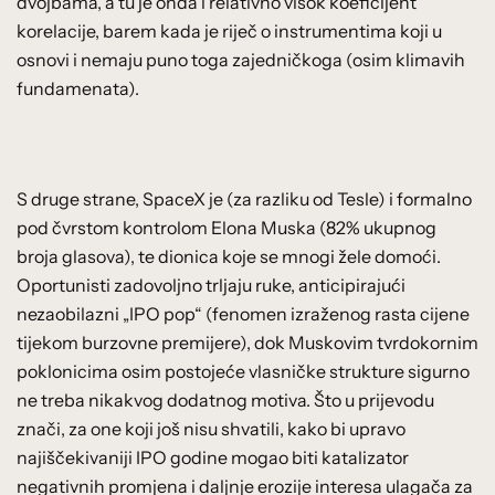
dvojbama, a tu je onda i relativno visok koeficijent
korelacije, barem kada je riječ o instrumentima koji u
osnovi i nemaju puno toga zajedničkoga (osim klimavih
fundamenata).
S druge strane, SpaceX je (za razliku od Tesle) i formalno
pod čvrstom kontrolom Elona Muska (82% ukupnog
broja glasova), te dionica koje se mnogi žele domoći.
Oportunisti zadovoljno trljaju ruke, anticipirajući
nezaobilazni „IPO pop“ (fenomen izraženog rasta cijene
tijekom burzovne premijere), dok Muskovim tvrdokornim
poklonicima osim postojeće vlasničke strukture sigurno
ne treba nikakvog dodatnog motiva. Što u prijevodu
znači, za one koji još nisu shvatili, kako bi upravo
najiščekivaniji IPO godine mogao biti katalizator
negativnih promjena i daljnje erozije interesa ulagača za