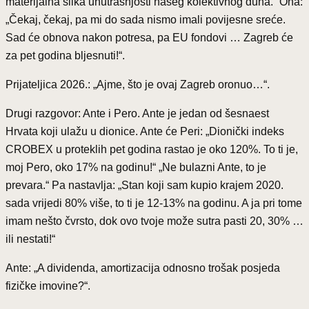
materijalna slika unutrašnjosti našeg kolektivnog duha.“ Ona:
„Čekaj, čekaj, pa mi do sada nismo imali povijesne sreće.
Sad će obnova nakon potresa, pa EU fondovi … Zagreb će
za pet godina bljesnuti!“.
Prijateljica 2026.: „Ajme, što je ovaj Zagreb oronuo…“.
Drugi razgovor: Ante i Pero. Ante je jedan od šesnaest
Hrvata koji ulažu u dionice. Ante će Peri: „Dionički indeks
CROBEX u proteklih pet godina rastao je oko 120%. To ti je,
moj Pero, oko 17% na godinu!“ „Ne bulazni Ante, to je
prevara.“ Pa nastavlja: „Stan koji sam kupio krajem 2020.
sada vrijedi 80% više, to ti je 12-13% na godinu. A ja pri tome
imam nešto čvrsto, dok ovo tvoje može sutra pasti 20, 30% …
ili nestati!“
Ante: „A dividenda, amortizacija odnosno trošak posjeda
fizičke imovine?“.