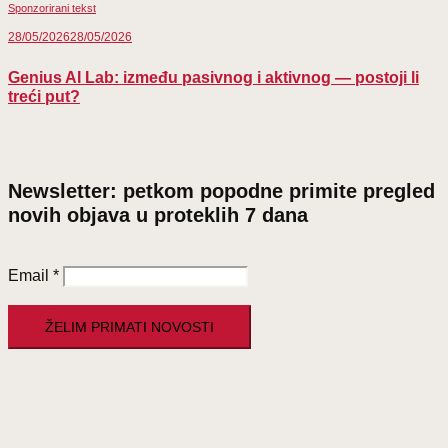
Sponzorirani tekst
28/05/2026
28/05/2026
Genius AI Lab: između pasivnog i aktivnog — postoji li
treći put?
Newsletter: petkom popodne primite pregled
novih objava u proteklih 7 dana
Email
*