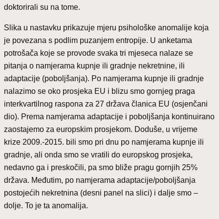
doktorirali su na tome.
Slika u nastavku prikazuje mjeru psihološke anomalije koja
je povezana s podlim puzanjem entropije. U anketama
potrošača koje se provode svaka tri mjeseca nalaze se
pitanja o namjerama kupnje ili gradnje nekretnine, ili
adaptacije (poboljšanja). Po namjerama kupnje ili gradnje
nalazimo se oko prosjeka EU i blizu smo gornjeg praga
interkvartilnog raspona za 27 država članica EU (osjenčani
dio). Prema namjerama adaptacije i poboljšanja kontinuirano
zaostajemo za europskim prosjekom. Doduše, u vrijeme
krize 2009.-2015. bili smo pri dnu po namjerama kupnje ili
gradnje, ali onda smo se vratili do europskog prosjeka,
nedavno ga i preskočili, pa smo bliže pragu gornjih 25%
država. Međutim, po namjerama adaptacije/poboljšanja
postojećih nekretnina (desni panel na slici) i dalje smo –
dolje. To je ta anomalija.