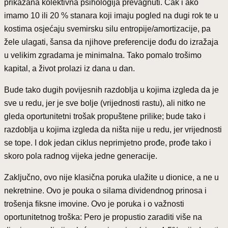
prikazana kolektivna psihologija prevagnuti. Čak i ako
imamo 10 ili 20 % stanara koji imaju pogled na dugi rok te u
kostima osjećaju svemirsku silu entropije/amortizacije, pa
žele ulagati, šansa da njihove preferencije dođu do izražaja
u velikim zgradama je minimalna. Tako pomalo trošimo
kapital, a život prolazi iz dana u dan.
Bude tako dugih povijesnih razdoblja u kojima izgleda da je
sve u redu, jer je sve bolje (vrijednosti rastu), ali nitko ne
gleda oportunitetni trošak propuštene prilike; bude tako i
razdoblja u kojima izgleda da ništa nije u redu, jer vrijednosti
se tope. I dok jedan ciklus neprimjetno prođe, prođe tako i
skoro pola radnog vijeka jedne generacije.
Zaključno, ovo nije klasična poruka ulažite u dionice, a ne u
nekretnine. Ovo je pouka o silama dividendnog prinosa i
trošenja fiksne imovine. Ovo je poruka i o važnosti
oportunitetnog troška: Pero je propustio zaraditi više na