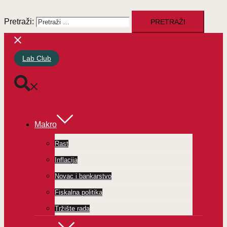
Pretraži:
Lab Club
Makro
Rast
Inflacija
Novac i bankarstvo
Fiskalna politika
Tržište rada