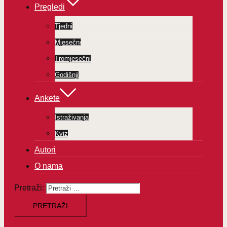
Pregledi
Tjedni
Mjesečni
Tromjesečni
Godišnji
Ankete
Istraživanja
Kviz
Autori
O nama
Pretraži: