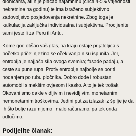
dionicama, ali nije plaćao najamninu (circa 4-5% vrijednosti
nekretnine na godinu) te ima izraženo subjektivno
zadovoljstvo posjedovanja nekretnine. Zbog toga je
kalkulacija zaključka individualna i subjektivna. Procijenite
sami jeste li za Peru ili Antu.
Kome god otišao vaš glas, na kraju ostaje prijateljica s
početka priče: njezina se očekivanja nisu ispunila. Jer,
entropija je najjača sila ovoga svemira; fasade padaju, a
ceste su pune rupa. Protiv entropije najbolje se boriti
hodanjem po rubu pločnika. Dobro dođe i robustan
automobil s mekšim ovjesom i kasko. A to je tek trošak.
Okovani smo dakle vidljivim i nevidljivim, monetarnim i
nemonetarnim troškovima. Jedini put za izlazak iz špilje je da
ih što bolje razumijemo i malo računamo, pa tek onda
odlučimo.
Podijelite članak: