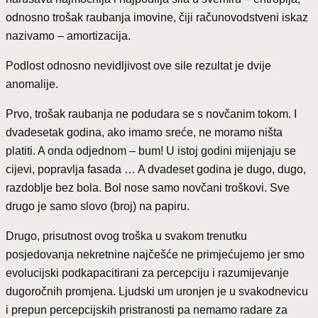
odnosno trošak raubanja imovine, čiji računovodstveni iskaz
nazivamo – amortizacija.
Podlost odnosno nevidljivost ove sile rezultat je dvije
anomalije.
Prvo, trošak raubanja ne podudara se s novčanim tokom. I
dvadesetak godina, ako imamo sreće, ne moramo ništa
platiti. A onda odjednom – bum! U istoj godini mijenjaju se
cijevi, popravlja fasada … A dvadeset godina je dugo, dugo,
razdoblje bez bola. Bol nose samo novčani troškovi. Sve
drugo je samo slovo (broj) na papiru.
Drugo, prisutnost ovog troška u svakom trenutku
posjedovanja nekretnine najčešće ne primjećujemo jer smo
evolucijski podkapacitirani za percepciju i razumijevanje
dugoročnih promjena. Ljudski um uronjen je u svakodnevicu
i prepun percepcijskih pristranosti pa nemamo radare za