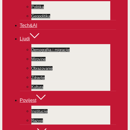
Politika
Geopolitika
Tech&AI
Ljudi
Demografija i migracije
Mirovine
Obrazovanje
Zdravlje
Kultura
Povijest
Institucije
Razvoj