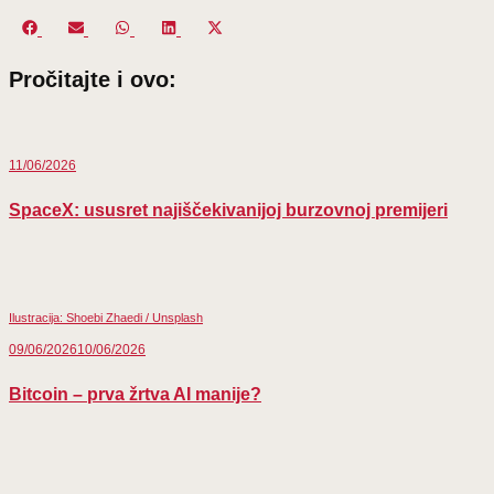
Share
Share
Share
Share
Share
on
on
on
on
on
Pročitajte i ovo:
Facebook
Email
WhatsApp
LinkedIn
X
(Twitter)
11/06/2026
SpaceX: ususret najiščekivanijoj burzovnoj premijeri
Ilustracija: Shoebi Zhaedi / Unsplash
09/06/2026
10/06/2026
Bitcoin – prva žrtva AI manije?