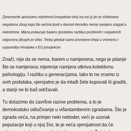
Zanemarite apsolutnu vrijednost (negativan broj na osi y) jer je očekivano
negativna zbog toga što većina ljudi u danom trenutku nema namjeru ulagati u
nekretnine. Mjera pokazuje balans (postotnu razliku) pozitivnih i negativnih
odgovora (drugih je više). Treba gledati samo promjene linija u vremenu i
usporedbu Hrvatske s EU prosjekom.
Znači, nije da se nema, barem u namjerama, nego je pitanje
što se namjerava; mjerenje namjera otkriva kolektivnu
psihologiju. I razliku u generacijama. Iako to ne znamo iz
ovih podataka, vjerojatno je da mlađi žele kupovati ili graditi,
a stariji ne bi baš održavali.
Tu dolazimo do završne razine problema, a to je
demokratsko odlučivanje u višestambenim zgradama. Što je
zgrada veća, na primjer neki neboder, veći je uzorak
populacije koji u njoj živi, te je veća vjerojatnost da će