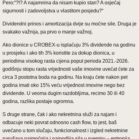
Pero:“?!? A najamnina da nisam kupio stan? A osjećaj
sigurnosti i zadovoljstva u vlastitom posjedu?“
Dividendni prinos i amortizacija dvije su moćne sile. Druga je
svakako važnija, pa prvo o manje važnoj.
Ako dionice u CROBEX-u isplaćuju 3% dividende na godinu
u prosjeku i ako tih 3% koristite za dokup dionica, u
periodima visokog rasta cijena poput perioda 2021.-2026.
godišnju stopu rasta vrijednosti vaše imovine uvećat ćete za
circa 3 postotna boda na godinu. Na kraju ćete nakon pet
godina imati oko 15% veću vrijednost imovine nego bez
dividende. U veoma dugim razdobljima, recimo 30 ili 40
godina, razlika postaje ogromna.
S druge strane, čak i ako nekretnina služi za najam i
odbacuje neki povrat odnosno cash flow, to jest, baš
uvećano u tom slučaju, funkcionalnost i izgled nekretnine
narušava najmoćnija i najpodlija sila u svemiru – entropija,