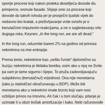
sporije procese koji nakon proteka desetljeća dovode do,
primjerice, oronule fasade. Slijepi smo za procese koji
dovode do takvih ishoda jer je prosječni ljudski vijek do
nedavno bio kratak, a preživljavanje vrste ovisilo je o
trenutačnim impulsnim reakcijama, a ne o sagledavanju vrlo
dugoga roka. Keynes: „In the long run, we are all dead.“
In the long run, oduzmite barem 2% na godinu od prinosa
nekretnina na ime entropije.
Prema tome, nekretnine kao „nešto čvrsto“ djelomično su
iluzija; nekretnina je tikitaka bomba, osim ako u njoj ne živite
pa vam je tamo sigurno i lijepo. To pruža zadovoljavajuću
subjektivnu (trenutačnu!) vrijednost. Ona nije monetarna
(iako ju statističari obračunavaju u BDP). Može biti
monetarna ako u nekretnini imate biznis koji vam nosi
ozbiljan prinos na imovinu. Ali čak i u tom slučaju, pitanje je
uzimate li u obzir trošak amortizacije i kako. Neki računovođe