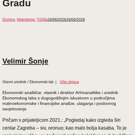
Gradu
Dionice
,
Nekretnine
,
Tržišta
26/06/2026
26/06/2026
Velimir Šonje
Glavni urednik
/
Ekonomski lab
|
Više objava
Ekonomski analitičar, vlasnik i direktor Arhivanalitike i urednik
Ekonomskog laba s dugogodišnjim iskustvom u područjima
makroekonomske i financijske analize, ulaganja i poslovnog
savjetovanja.
Pričam s prijateljicom 2021.: „Pogledaj kako izgleda širi
centar Zagreba – siv, oronuo; kao malo bolja kasaba. To je