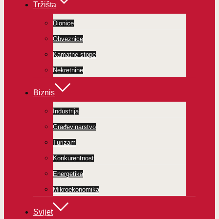
Tržišta
Dionice
Obveznice
Kamatne stope
Nekretnine
Biznis
Industrija
Građevinarstvo
Turizam
Konkurentnost
Energetika
Mikroekonomika
Svijet