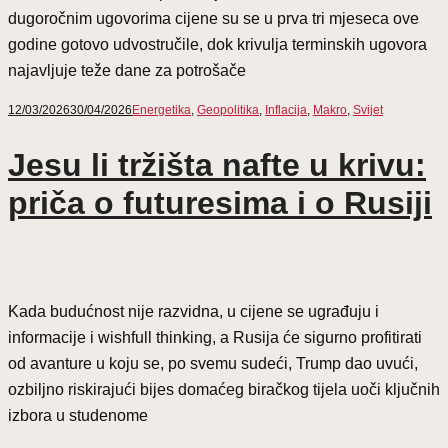
dugoročnim ugovorima cijene su se u prva tri mjeseca ove
godine gotovo udvostručile, dok krivulja terminskih ugovora
najavljuje teže dane za potrošače
12/03/2026
30/04/2026
Energetika
,
Geopolitika
,
Inflacija
,
Makro
,
Svijet
Jesu li tržišta nafte u krivu:
priča o futuresima i o Rusiji
Kada budućnost nije razvidna, u cijene se ugrađuju i
informacije i wishfull thinking, a Rusija će sigurno profitirati
od avanture u koju se, po svemu sudeći, Trump dao uvući,
ozbiljno riskirajući bijes domaćeg biračkog tijela uoči ključnih
izbora u studenome