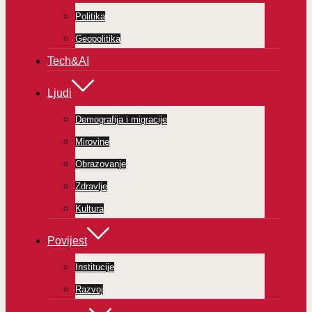
Politika
Geopolitika
Tech&AI
Ljudi
Demografija i migracije
Mirovine
Obrazovanje
Zdravlje
Kultura
Povijest
Institucije
Razvoj