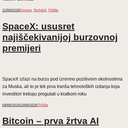
11/06/2026
Dionice
,
Tech&AI
,
Tržišta
SpaceX: ususret
najiščekivanijoj burzovnoj
premijeri
SpaceX izlazi na burzu pod iznimno pozitivnim okolnostima
za Muska, ali to je tek prva tranša tehnoloških izdanja koja
investitori trebaju progutati u kratkom roku
09/06/2026
10/06/2026
Tržišta
Bitcoin – prva žrtva AI