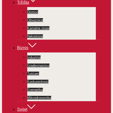
Tržišta
Dionice
Obveznice
Kamatne stope
Nekretnine
Biznis
Industrija
Građevinarstvo
Turizam
Konkurentnost
Energetika
Mikroekonomika
Svijet