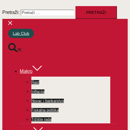
Pretraži:
Lab Club
Makro
Rast
Inflacija
Novac i bankarstvo
Fiskalna politika
Tržište rada