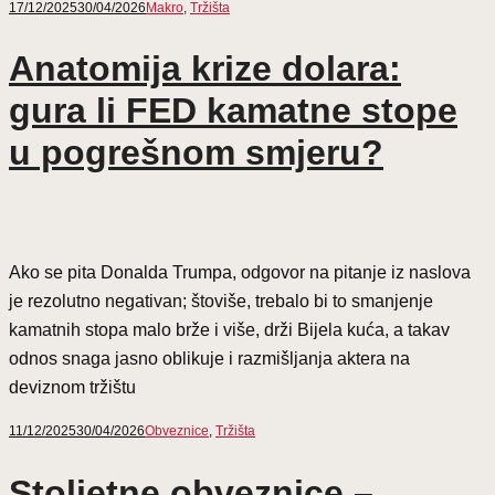
17/12/2025
30/04/2026
Makro
,
Tržišta
Anatomija krize dolara:
gura li FED kamatne stope
u pogrešnom smjeru?
Ako se pita Donalda Trumpa, odgovor na pitanje iz naslova
je rezolutno negativan; štoviše, trebalo bi to smanjenje
kamatnih stopa malo brže i više, drži Bijela kuća, a takav
odnos snaga jasno oblikuje i razmišljanja aktera na
deviznom tržištu
11/12/2025
30/04/2026
Obveznice
,
Tržišta
Stoljetne obveznice –