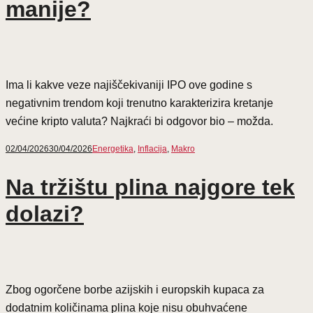
manije?
Ima li kakve veze najiščekivaniji IPO ove godine s
negativnim trendom koji trenutno karakterizira kretanje
većine kripto valuta? Najkraći bi odgovor bio – možda.
02/04/2026
30/04/2026
Energetika
,
Inflacija
,
Makro
Na tržištu plina najgore tek
dolazi?
Zbog ogorčene borbe azijskih i europskih kupaca za
dodatnim količinama plina koje nisu obuhvaćene