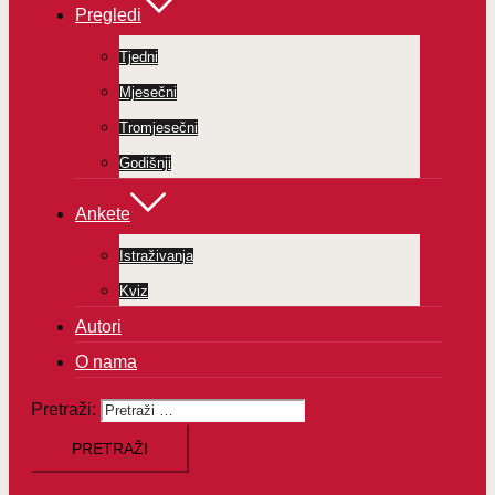
Pregledi
Tjedni
Mjesečni
Tromjesečni
Godišnji
Ankete
Istraživanja
Kviz
Autori
O nama
Pretraži: