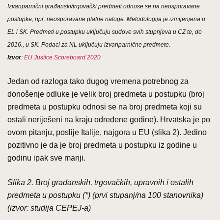
Izvanparnični građanski/trgovački predmeti odnose se na neosporavane
postupke, npr. neosporavane platne naloge. Metodologija je izmijenjena u
EL i SK. Predmeti u postupku uključuju sudove svih stupnjeva u CZ te, do
2016., u SK. Podaci za NL uključuju izvanparnične predmete.
Izvor
:
EU Justice Scoreboard 2020
Jedan od razloga tako dugog vremena potrebnog za
donošenje odluke je velik broj predmeta u postupku (broj
predmeta u postupku odnosi se na broj predmeta koji su
ostali neriješeni na kraju određene godine). Hrvatska je po
ovom pitanju, poslije Italije, najgora u EU (slika 2). Jedino
pozitivno je da je broj predmeta u postupku iz godine u
godinu ipak sve manji.
Slika 2. Broj građanskih, trgovačkih, upravnih i ostalih
predmeta u postupku (*) (prvi stupanj/na 100 stanovnika)
(izvor: studija CEPEJ-a)