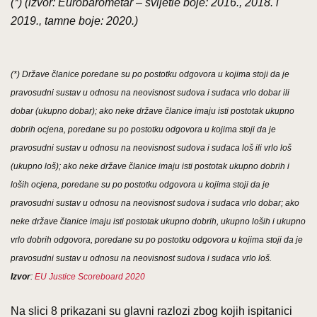
(*) (izvor: Eurobarometar – svijetle boje: 2016., 2018. i
2019., tamne boje: 2020.)
(*) Države članice poredane su po postotku odgovora u kojima stoji da je
pravosudni sustav u odnosu na neovisnost sudova i sudaca vrlo dobar ili
dobar (ukupno dobar); ako neke države članice imaju isti postotak ukupno
dobrih ocjena, poredane su po postotku odgovora u kojima stoji da je
pravosudni sustav u odnosu na neovisnost sudova i sudaca loš ili vrlo loš
(ukupno loš); ako neke države članice imaju isti postotak ukupno dobrih i
loših ocjena, poredane su po postotku odgovora u kojima stoji da je
pravosudni sustav u odnosu na neovisnost sudova i sudaca vrlo dobar; ako
neke države članice imaju isti postotak ukupno dobrih, ukupno loših i ukupno
vrlo dobrih odgovora, poredane su po postotku odgovora u kojima stoji da je
pravosudni sustav u odnosu na neovisnost sudova i sudaca vrlo loš.
Izvor
:
EU Justice Scoreboard 2020
Na slici 8 prikazani su glavni razlozi zbog kojih ispitanici