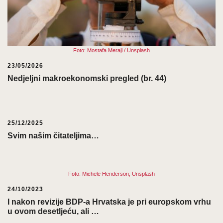
Foto: Mostafa Meraji / Unsplash
23/05/2026
Nedjeljni makroekonomski pregled (br. 44)
25/12/2025
Svim našim čitateljima…
Foto: Michele Henderson, Unsplash
24/10/2023
I nakon revizije BDP-a Hrvatska je pri europskom vrhu
u ovom desetljeću, ali …