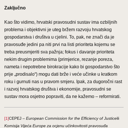
Zaključno
Kao što vidimo, hrvatski pravosudni sustav ima ozbiljnih
problema i objektivni je uteg bržem razvoju hrvatskog
gospodarstva i društva u cjelini. To, pak, ne znači da je
pravosuđe jedini pa niti prvi na listi prioriteta kojemu se
treba preusmjeriti sva pažnja; fokus i davanje prioriteta
nekim drugim problemima (primjerice, rezanje poreza,
nameta i nepotrebne birokracije kako bi gospodarstvo što
prije „prodisalo“) mogu dati brže i veće učinke u kratkom
roku i gurnuti nas u pravom smjeru. Ipak, za dugoročni rast
i razvoj hrvatskog društva i ekonomije, pravosudni se
sustav mora osjetno popraviti, da ne kažemo – reformirati.
[1]
CEPEJ –
European Commission for the Efficiency of Justice
ili
Komisija Vijeća Europe za ocjenu učinkovitosti pravosuđa