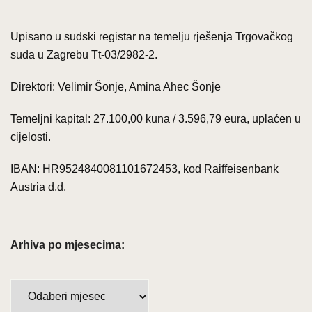
Upisano u sudski registar na temelju rješenja Trgovačkog
suda u Zagrebu Tt-03/2982-2.
Direktori: Velimir Šonje, Amina Ahec Šonje
Temeljni kapital: 27.100,00 kuna / 3.596,79 eura, uplaćen u
cijelosti.
IBAN: HR9524840081101672453, kod Raiffeisenbank
Austria d.d.
Arhiva po mjesecima:
A
r