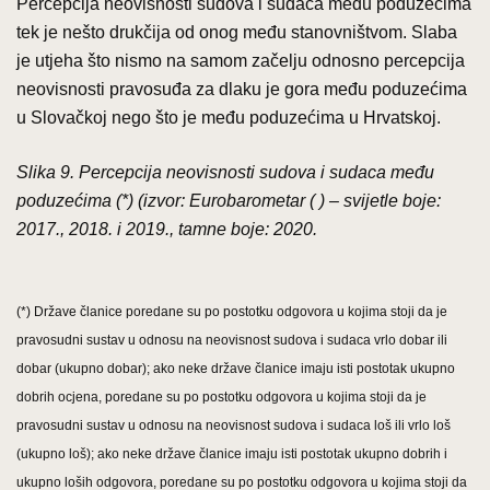
Percepcija neovisnosti sudova i sudaca među poduzećima
tek je nešto drukčija od onog među stanovništvom. Slaba
je utjeha što nismo na samom začelju odnosno percepcija
neovisnosti pravosuđa za dlaku je gora među poduzećima
u Slovačkoj nego što je među poduzećima u Hrvatskoj.
Slika 9. Percepcija neovisnosti sudova i sudaca među
poduzećima (*) (izvor: Eurobarometar ( ) – svijetle boje:
2017., 2018. i 2019., tamne boje: 2020.
(*) Države članice poredane su po postotku odgovora u kojima stoji da je
pravosudni sustav u odnosu na neovisnost sudova i sudaca vrlo dobar ili
dobar (ukupno dobar); ako neke države članice imaju isti postotak ukupno
dobrih ocjena, poredane su po postotku odgovora u kojima stoji da je
pravosudni sustav u odnosu na neovisnost sudova i sudaca loš ili vrlo loš
(ukupno loš); ako neke države članice imaju isti postotak ukupno dobrih i
ukupno loših odgovora, poredane su po postotku odgovora u kojima stoji da