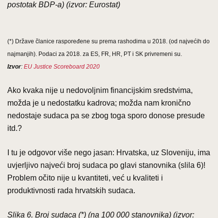
postotak BDP-a) (izvor: Eurostat)
(*) Države članice raspoređene su prema rashodima u 2018. (od najvećih do
najmanjih). Podaci za 2018. za ES, FR, HR, PT i SK privremeni su.
Izvor
:
EU Justice Scoreboard 2020
Ako kvaka nije u nedovoljnim financijskim sredstvima,
možda je u nedostatku kadrova; možda nam kronično
nedostaje sudaca pa se zbog toga sporo donose presude
itd.?
I tu je odgovor više nego jasan: Hrvatska, uz Sloveniju, ima
uvjerljivo najveći broj sudaca po glavi stanovnika (slila 6)!
Problem očito nije u kvantiteti, već u kvaliteti i
produktivnosti rada hrvatskih sudaca.
Slika 6. Broj sudaca (*) (na 100 000 stanovnika) (izvor: