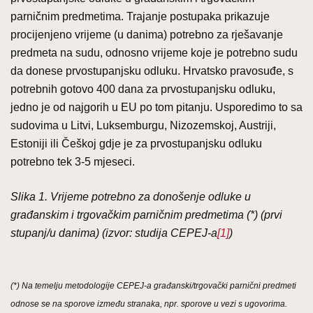
parničnim predmetima. Trajanje postupaka prikazuje
procijenjeno vrijeme (u danima) potrebno za rješavanje
predmeta na sudu, odnosno vrijeme koje je potrebno sudu
da donese prvostupanjsku odluku. Hrvatsko pravosuđe, s
potrebnih gotovo 400 dana za prvostupanjsku odluku,
jedno je od najgorih u EU po tom pitanju. Usporedimo to sa
sudovima u Litvi, Luksemburgu, Nizozemskoj, Austriji,
Estoniji ili Češkoj gdje je za prvostupanjsku odluku
potrebno tek 3-5 mjeseci.
Slika 1. Vrijeme potrebno za donošenje odluke u
građanskim i trgovačkim parničnim predmetima (*) (prvi
stupanj/u danima) (izvor: studija CEPEJ-a
[1]
)
(*) Na temelju metodologije CEPEJ-a građanski/trgovački parnični predmeti
odnose se na sporove između stranaka, npr. sporove u vezi s ugovorima.