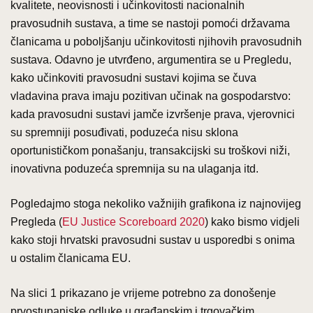
kvalitete, neovisnosti i učinkovitosti nacionalnih
pravosudnih sustava, a time se nastoji pomoći državama
članicama u poboljšanju učinkovitosti njihovih pravosudnih
sustava. Odavno je utvrđeno, argumentira se u Pregledu,
kako učinkoviti pravosudni sustavi kojima se čuva
vladavina prava imaju pozitivan učinak na gospodarstvo:
kada pravosudni sustavi jamče izvršenje prava, vjerovnici
su spremniji posuđivati, poduzeća nisu sklona
oportunističkom ponašanju, transakcijski su troškovi niži,
inovativna poduzeća spremnija su na ulaganja itd.
Pogledajmo stoga nekoliko važnijih grafikona iz najnovijeg
Pregleda (
EU Justice Scoreboard 2020
) kako bismo vidjeli
kako stoji hrvatski pravosudni sustav u usporedbi s onima
u ostalim članicama EU.
Na slici 1 prikazano je vrijeme potrebno za donošenje
prvostupanjske odluke u građanskim i trgovačkim