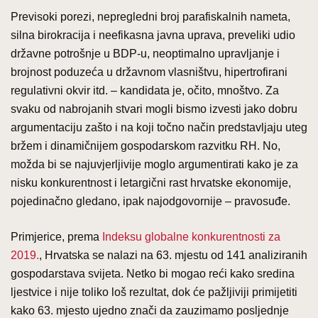
Previsoki porezi, nepregledni broj parafiskalnih nameta,
silna birokracija i neefikasna javna uprava, preveliki udio
državne potrošnje u BDP-u, neoptimalno upravljanje i
brojnost poduzeća u državnom vlasništvu, hipertrofirani
regulativni okvir itd. – kandidata je, očito, mnoštvo. Za
svaku od nabrojanih stvari mogli bismo izvesti jako dobru
argumentaciju zašto i na koji točno način predstavljaju uteg
bržem i dinamičnijem gospodarskom razvitku RH. No,
možda bi se najuvjerljivije moglo argumentirati kako je za
nisku konkurentnost i letargični rast hrvatske ekonomije,
pojedinačno gledano, ipak najodgovornije – pravosuđe.
Primjerice, prema
Indeksu globalne konkurentnosti za
2019.
, Hrvatska se nalazi na 63. mjestu od 141 analiziranih
gospodarstava svijeta. Netko bi mogao reći kako sredina
ljestvice i nije toliko loš rezultat, dok će pažljiviji primijetiti
kako 63. mjesto ujedno znači da zauzimamo posljednje