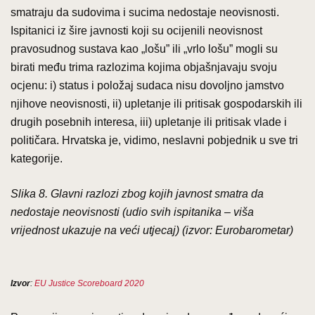
smatraju da sudovima i sucima nedostaje neovisnosti.
Ispitanici iz šire javnosti koji su ocijenili neovisnost
pravosudnog sustava kao „lošu” ili „vrlo lošu” mogli su
birati među trima razlozima kojima objašnjavaju svoju
ocjenu: i) status i položaj sudaca nisu dovoljno jamstvo
njihove neovisnosti, ii) upletanje ili pritisak gospodarskih ili
drugih posebnih interesa, iii) upletanje ili pritisak vlade i
političara. Hrvatska je, vidimo, neslavni pobjednik u sve tri
kategorije.
Slika 8. Glavni razlozi zbog kojih javnost smatra da
nedostaje neovisnosti (udio svih ispitanika – viša
vrijednost ukazuje na veći utjecaj) (izvor: Eurobarometar)
Izvor
:
EU Justice Scoreboard 2020