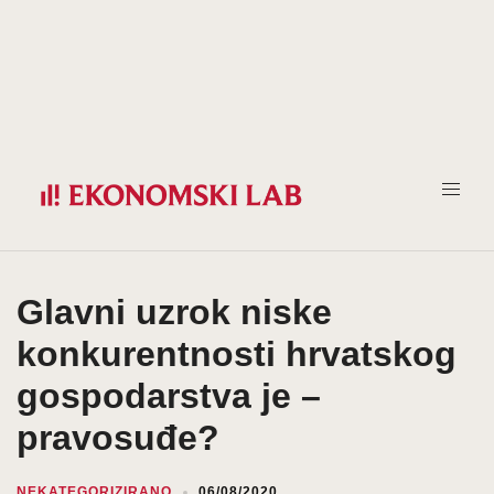
Prijeđi
na
sadržaj
Glavni uzrok niske
konkurentnosti hrvatskog
gospodarstva je –
pravosuđe?
NEKATEGORIZIRANO
06/08/2020