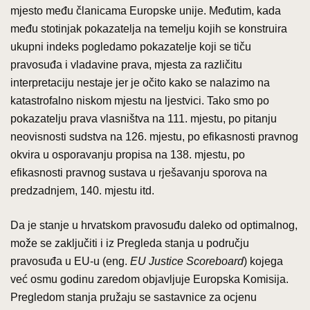
mjesto među članicama Europske unije. Međutim, kada
među stotinjak pokazatelja na temelju kojih se konstruira
ukupni indeks pogledamo pokazatelje koji se tiču
pravosuđa i vladavine prava, mjesta za različitu
interpretaciju nestaje jer je očito kako se nalazimo na
katastrofalno niskom mjestu na ljestvici. Tako smo po
pokazatelju prava vlasništva na 111. mjestu, po pitanju
neovisnosti sudstva na 126. mjestu, po efikasnosti pravnog
okvira u osporavanju propisa na 138. mjestu, po
efikasnosti pravnog sustava u rješavanju sporova na
predzadnjem, 140. mjestu itd.
Da je stanje u hrvatskom pravosuđu daleko od optimalnog,
može se zaključiti i iz Pregleda stanja u području
pravosuđa u EU-u (eng.
EU Justice Scoreboard
) kojega
već osmu godinu zaredom objavljuje Europska Komisija.
Pregledom stanja pružaju se sastavnice za ocjenu