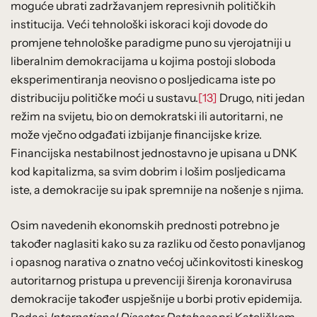
moguće ubrati zadržavanjem represivnih političkih
institucija. Veći tehnološki iskoraci koji dovode do
promjene tehnološke paradigme puno su vjerojatniji u
liberalnim demokracijama u kojima postoji sloboda
eksperimentiranja neovisno o posljedicama iste po
distribuciju političke moći u sustavu.
[13]
Drugo, niti jedan
režim na svijetu, bio on demokratski ili autoritarni, ne
može vječno odgađati izbijanje financijske krize.
Financijska nestabilnost jednostavno je upisana u DNK
kod kapitalizma, sa svim dobrim i lošim posljedicama
iste, a demokracije su ipak spremnije na nošenje s njima.
Osim navedenih ekonomskih prednosti potrebno je
također naglasiti kako su za razliku od često ponavljanog
i opasnog narativa o znatno većoj učinkovitosti kineskog
autoritarnog pristupa u prevenciji širenja koronavirusa
demokracije također uspješnije u borbi protiv epidemija.
Podaci
International Disaster Database
pri Katoličkom