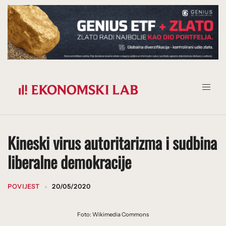
Prijeđi
na
sadržaj
Kineski virus autoritarizma i sudbina
liberalne demokracije
POVIJEST
20/05/2020
Foto: Wikimedia Commons