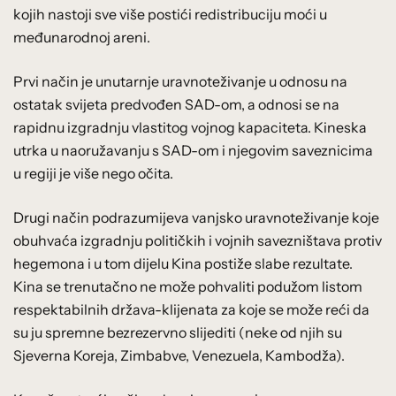
kojih nastoji sve više postići redistribuciju moći u
međunarodnoj areni.
Prvi način je unutarnje uravnoteživanje u odnosu na
ostatak svijeta predvođen SAD-om, a odnosi se na
rapidnu izgradnju vlastitog vojnog kapaciteta. Kineska
utrka u naoružavanju s SAD-om i njegovim saveznicima
u regiji je više nego očita.
Drugi način podrazumijeva vanjsko uravnoteživanje koje
obuhvaća izgradnju političkih i vojnih savezništava protiv
hegemona i u tom dijelu Kina postiže slabe rezultate.
Kina se trenutačno ne može pohvaliti podužom listom
respektabilnih država-klijenata za koje se može reći da
su ju spremne bezrezervno slijediti (neke od njih su
Sjeverna Koreja, Zimbabve, Venezuela, Kambodža).