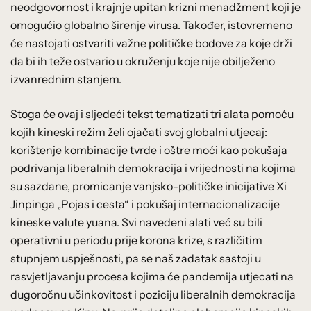
neodgovornost i krajnje upitan krizni menadžment koji je
omogućio globalno širenje virusa. Također, istovremeno
će nastojati ostvariti važne političke bodove za koje drži
da bi ih teže ostvario u okruženju koje nije obilježeno
izvanrednim stanjem.
Stoga će ovaj i sljedeći tekst tematizati tri alata pomoću
kojih kineski režim želi ojačati svoj globalni utjecaj:
korištenje kombinacije tvrde i oštre moći kao pokušaja
podrivanja liberalnih demokracija i vrijednosti na kojima
su sazdane, promicanje vanjsko-političke inicijative Xi
Jinpinga „Pojas i cesta“ i pokušaj internacionalizacije
kineske valute yuana. Svi navedeni alati već su bili
operativni u periodu prije korona krize, s različitim
stupnjem uspješnosti, pa se naš zadatak sastoji u
rasvjetljavanju procesa kojima će pandemija utjecati na
dugoročnu učinkovitost i poziciju liberalnih demokracija