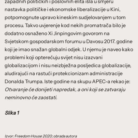
zapadnih političkih i poslovnih elita išla u smjeru
nastavka političke i ekonomske liberalizacije u Kini,
potpomognute upravo kineskim sudjelovanjem u tom
procesu. Takvo uvjerenje kod nekih promatrača bilo je
dodatno osnaženo Xi Jinpingovim govorom na
Svjetskom gospodarskom forumu u Davosu 2017. godine
koji je imao snažan globalni odjek. U njemu je naveo kako
problemi koji opterećuju svijet nisu izazvani
globalizacijom i nisu neizbježna posljedica globalizacije,
aludirajući na rastući protekcionizam administracije
Donalda Trumpa. Iste godine na skupu APEC-a rekao je:
Otvaranje će donijeti napredak, a oni koji se zatvaraju
neminovno će zaostati
.
Slika 1
Izvor: Freedom House 2020; obrada autora