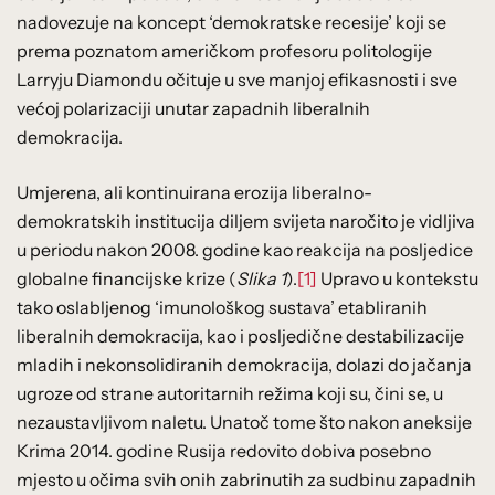
nadovezuje na koncept ‘demokratske recesije’ koji se
prema poznatom američkom profesoru politologije
Larryju Diamondu očituje u sve manjoj efikasnosti i sve
većoj polarizaciji unutar zapadnih liberalnih
demokracija.
Umjerena, ali kontinuirana erozija liberalno-
demokratskih institucija diljem svijeta naročito je vidljiva
u periodu nakon 2008. godine kao reakcija na posljedice
globalne financijske krize (
Slika 1
).
[1]
Upravo u kontekstu
tako oslabljenog ‘imunološkog sustava’ etabliranih
liberalnih demokracija, kao i posljedične destabilizacije
mladih i nekonsolidiranih demokracija, dolazi do jačanja
ugroze od strane autoritarnih režima koji su, čini se, u
nezaustavljivom naletu. Unatoč tome što nakon aneksije
Krima 2014. godine Rusija redovito dobiva posebno
mjesto u očima svih onih zabrinutih za sudbinu zapadnih