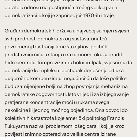
obrata u odnosu na postignuća trećeg velikog vala
demokratizacije koji je započeo još 1970-ih i traje.
Građani demokratskih država u najvećoj su mjeri svjesni
svih prednosti demokratskog sustava, unatoč
povremenoj frustraciji time što njihovi politički
predstavnici nisu u stanju u razumnom roku sagraditi
hidrocentralu ili improviziranu bolnicu. Ipak, svjesni su da
demokracije kompleksni postupak donošenja odluka
dugoročno kompenziraju mogućnošću da loše politike
budu zamijenjene boljima zbog postojanja mehanizma
demokratske odgovornosti. Isto vrijedi i za izbjegavanje
pretjerane koncentracije moći u rukama svega
nekolicine ili jednog moćnog pojedinca. Ona dovodi do
kolektivnih katastrofa koje američki politolog Francis
Fukuyama naziva ‘problemom lošeg cara’ i koji je kroz
povijest iznimno opterećivao velike centralizirane