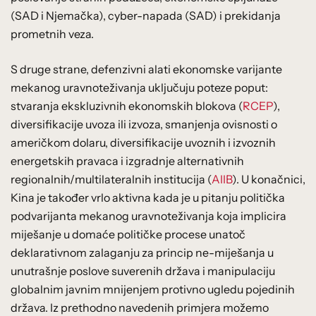
(SAD i Njemačka), cyber-napada (SAD) i prekidanja
prometnih veza.
S druge strane, defenzivni alati ekonomske varijante
mekanog uravnoteživanja uključuju poteze poput:
stvaranja ekskluzivnih ekonomskih blokova (
RCEP
),
diversifikacije uvoza ili izvoza, smanjenja ovisnosti o
američkom dolaru, diversifikacije uvoznih i izvoznih
energetskih pravaca i izgradnje alternativnih
regionalnih/multilateralnih institucija (
AIIB
). U konačnici,
Kina je također vrlo aktivna kada je u pitanju politička
podvarijanta mekanog uravnoteživanja koja implicira
miješanje u domaće političke procese unatoč
deklarativnom zalaganju za princip ne-miješanja u
unutrašnje poslove suverenih država i manipulaciju
globalnim javnim mnijenjem protivno ugledu pojedinih
država. Iz prethodno navedenih primjera možemo