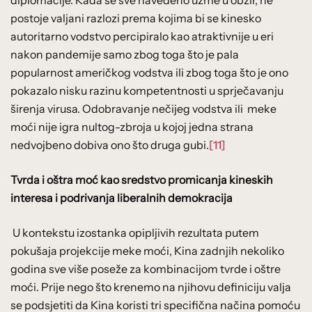
postoje valjani razlozi prema kojima bi se kinesko
autoritarno vodstvo percipiralo kao atraktivnije u eri
nakon pandemije samo zbog toga što je pala
popularnost američkog vodstva ili zbog toga što je ono
pokazalo nisku razinu kompetentnosti u sprječavanju
širenja virusa. Odobravanje nečijeg vodstva ili meke
moći nije igra nultog-zbroja u kojoj jedna strana
nedvojbeno dobiva ono što druga gubi.
[11]
Tvrda i oštra moć kao sredstvo promicanja kineskih
interesa i podrivanja liberalnih demokracija
U kontekstu izostanka opipljivih rezultata putem
pokušaja projekcije meke moći, Kina zadnjih nekoliko
godina sve više poseže za kombinacijom tvrde i oštre
moći. Prije nego što krenemo na njihovu definiciju valja
se podsjetiti da Kina koristi tri specifična načina pomoću