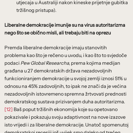
utjecaja u Australiji nakon kineske prijetnje gubitka
tržišnog pristupa).
Liberalne demokracije imunije su na virus autoritarizma
nego što se obično misli, ali trebaju biti na oprezu
Premda liberalne demokracije imaju stanovitih
problema kao što je rečeno u uvodu, i kao što to svjedoče
podaci
Pew Global Researcha,
prema kojima medijan
građana u 27 demokratskih država nezadovoljnih
funkcioniranjem demokracije u svojoj zemlji iznosi 51% u
odnosu na 45% zadovoljnih, to ipak ne znači da je većina
nezadovoljnih istovremeno spremna žrtvovati prednosti
demokratskog sustava prizivanjem duha autoritarizma.
[12]
Baš poput tržišnih ekonomija koje su opetovano
pokazivale i pokazuju svoju adaptivnost na nove izazove
isto vrijedi i za liberalne demokracije. Unatoč spomenutoj
demokratskoj recesiji još uvijek smo daleko od trećeg