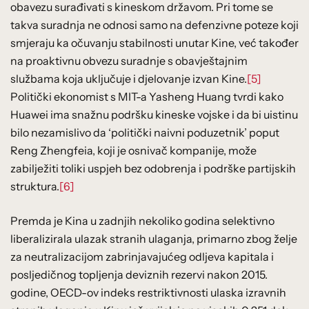
obavezu surađivati s kineskom državom. Pri tome se
takva suradnja ne odnosi samo na defenzivne poteze koji
smjeraju ka očuvanju stabilnosti unutar Kine, već također
na proaktivnu obvezu suradnje s obavještajnim
službama koja uključuje i djelovanje izvan Kine.
[5]
Politički ekonomist s MIT-a Yasheng Huang tvrdi kako
Huawei ima snažnu podršku kineske vojske i da bi uistinu
bilo nezamislivo da ‘politički naivni poduzetnik’ poput
Reng Zhengfeia, koji je osnivač kompanije, može
zabilježiti toliki uspjeh bez odobrenja i podrške partijskih
struktura.
[6]
Premda je Kina u zadnjih nekoliko godina selektivno
liberalizirala ulazak stranih ulaganja, primarno zbog želje
za neutralizacijom zabrinjavajućeg odljeva kapitala i
posljedičnog topljenja deviznih rezervi nakon 2015.
godine, OECD-ov indeks restriktivnosti ulaska izravnih