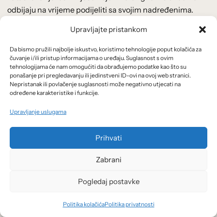
odbijaju na vrijeme podijeliti sa svojim nadređenima.
Izostanak proaktivnog odlučivanja dodatno produbljuje
Upravljajte pristankom
katastrofe s obzirom da takvo postupanje u pravilu ima
prohibitivno visoke troškove u autokracijama.
Da bismo pružili najbolje iskustvo, koristimo tehnologije poput kolačića za
čuvanje i/ili pristup informacijama o uređaju. Suglasnost s ovim
Autokracije ne samo da ograničavaju protok informacija,
tehnologijama će nam omogućiti da obrađujemo podatke kao što su
već također proganjaju kritičare i pronalaze politički
ponašanje pri pregledavanju ili jedinstveni ID-ovi na ovoj web stranici.
prigodne krivce.
Nepristanak ili povlačenje suglasnosti može negativno utjecati na
određene karakteristike i funkcije.
Za razliku od takvog scenarija, u slučaju epidemije ili
Upravljanje uslugama
neke ekološke havarije, demokracije omogućavaju brz i
konstruktivan
feedback
koliko su pojedine vladine
Prihvati
politike funkcionalne i dobre za nošenje s kriznom
Zabrani
situacijom. Dobro informirani i motivirani građani koji
imaju povjerenje u svoje političke i ekonomske institucije
Pogledaj postavke
učinkovitiji su u nošenju s krizom u odnosu na situaciju u
kojoj se primjenjuju represivne mjere nad slabo
Politika kolačića
Politika privatnosti
informiranom i sumnjičavom populacijom.
[15]
U odnosu