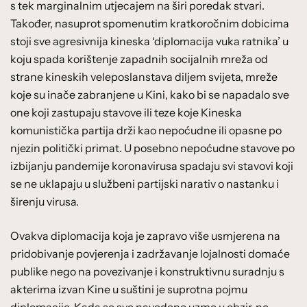
s tek marginalnim utjecajem na širi poredak stvari.
Također, nasuprot spomenutim kratkoročnim dobicima
stoji sve agresivnija kineska ‘diplomacija vuka ratnika’ u
koju spada korištenje zapadnih socijalnih mreža od
strane kineskih veleposlanstava diljem svijeta, mreže
koje su inače zabranjene u Kini, kako bi se napadalo sve
one koji zastupaju stavove ili teze koje Kineska
komunistička partija drži kao nepoćudne ili opasne po
njezin politički primat. U posebno nepoćudne stavove po
izbijanju pandemije koronavirusa spadaju svi stavovi koji
se ne uklapaju u službeni partijski narativ o nastanku i
širenju virusa.
Ovakva diplomacija koja je zapravo više usmjerena na
pridobivanje povjerenja i zadržavanje lojalnosti domaće
publike nego na povezivanje i konstruktivnu suradnju s
akterima izvan Kine u suštini je suprotna pojmu
diplomacije. Kada se sve navedeno uzme u obzir, ne