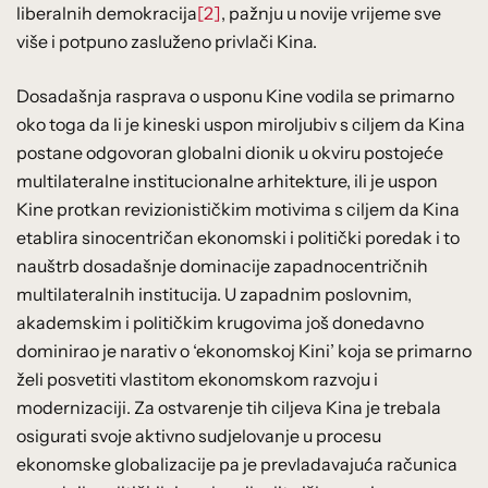
liberalnih demokracija
[2]
, pažnju u novije vrijeme sve
više i potpuno zasluženo privlači Kina.
Dosadašnja rasprava o usponu Kine vodila se primarno
oko toga da li je kineski uspon miroljubiv s ciljem da Kina
postane odgovoran globalni dionik u okviru postojeće
multilateralne institucionalne arhitekture, ili je uspon
Kine protkan revizionističkim motivima s ciljem da Kina
etablira sinocentričan ekonomski i politički poredak i to
nauštrb dosadašnje dominacije zapadnocentričnih
multilateralnih institucija. U zapadnim poslovnim,
akademskim i političkim krugovima još donedavno
dominirao je narativ o ‘ekonomskoj Kini’ koja se primarno
želi posvetiti vlastitom ekonomskom razvoju i
modernizaciji. Za ostvarenje tih ciljeva Kina je trebala
osigurati svoje aktivno sudjelovanje u procesu
ekonomske globalizacije pa je prevladavajuća računica