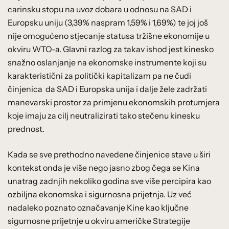
carinsku stopu na uvoz dobara u odnosu na SAD i
Europsku uniju (3,39% naspram 1,59% i 1,69%) te joj još
nije omogućeno stjecanje statusa tržišne ekonomije u
okviru WTO-a. Glavni razlog za takav ishod jest kinesko
snažno oslanjanje na ekonomske instrumente koji su
karakteristični za politički kapitalizam pa ne čudi
činjenica da SAD i Europska unija i dalje žele zadržati
manevarski prostor za primjenu ekonomskih protumjera
koje imaju za cilj neutralizirati tako stečenu kinesku
prednost.
Kada se sve prethodno navedene činjenice stave u širi
kontekst onda je više nego jasno zbog čega se Kina
unatrag zadnjih nekoliko godina sve više percipira kao
ozbiljna ekonomska i sigurnosna prijetnja. Uz već
nadaleko poznato označavanje Kine kao ključne
sigurnosne prijetnje u okviru američke Strategije