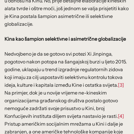
u odnosu na Kinu. No, prije detaljne elaboracije kineskih
alata tvrde i oštre moći, još jednom se valja prisjetiti kako
je Kina postala šampion asimetrične ili selektivne
globalizacije.
Kina kao šampion selektivne i asimetrične globalizacije
Nedvojbeno je da se gotovo svi potezi Xi Jinpinga,
pogotovo nakon potopa na šangajskoj burzi u ljeto 2015.
godine, uklapaju u trend izgradnje regulatornih zidova
koji imaju za cilj uspostaviti selektivnu kontrolu tokova
ideja, kulture i kapitala između Kine i ostatka svijeta.
[3]
Na primjer, dok je u novije vrijeme ne-kineskim
organizacijama građanskog društva postalo gotovo
nemoguće zadržati svoje prisustvo u Kini, broj
Konfucijevih instituta diljem svijeta nastavio je rasti.
[4]
Pristup američkim socijalnim mrežama u Kini i dalje je
zabranjen, a one američke tehnološke kompanije koje