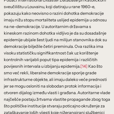
sveučilištu u Louvainu, koji datiraju u rane 1960-e,
pokazuju kako neovisno o razini dohotka demokracije
imaju nižu stopu mortaliteta uslijed epidemija u odnosu
na ne-demokracije. U autoritarnim državama s
kineskom razinom dohotka vidljivo je da su dosadašnje
epidemije ubijale šest ljudi na milijun stanovnika dok su
demokracije bilježile četiri preminula. Ova razlika ima
visoku statističku signifikantnost čak uz korištenje
kontrolnih varijabli poput tipa epidemija i različitih
povijesnih intervala u izbijanju epidemija.
[14]
Kao što
smo već rekli, liberalne demokracije sporije grade
infrastrukturne objekte, ali imaju daleko veće prednosti
jer se mogu osloniti na slobodan protok informacija i
otvoren dijalog između vlasti i građana. Autoritarne vlade
najčešće postaju žrtvama vlastite propagande zbog toga
što političke institucije stvaraju poticajno okruženje za
zataškavanje loših vijesti koje nižerangirani službenici