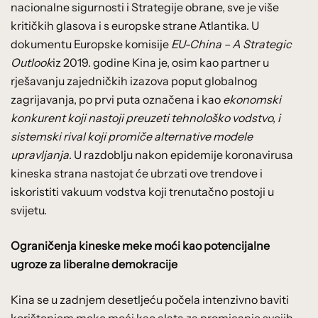
nacionalne sigurnosti i Strategije obrane, sve je više
kritičkih glasova i s europske strane Atlantika. U
dokumentu Europske komisije
EU-China – A Strategic
Outlook
iz 2019. godine Kina je, osim kao partner u
rješavanju zajedničkih izazova poput globalnog
zagrijavanja, po prvi puta označena i kao
ekonomski
konkurent koji nastoji preuzeti tehnološko vodstvo, i
sistemski rival koji promiče alternative modele
upravljanja
. U razdoblju nakon epidemije koronavirusa
kineska strana nastojat će ubrzati ove trendove i
iskoristiti vakuum vodstva koji trenutačno postoji u
svijetu.
Ograničenja kineske meke moći kao potencijalne
ugroze za liberalne demokracije
Kina se u zadnjem desetljeću počela intenzivno baviti
korištenjem meke moći kao alata za promicanje svojih