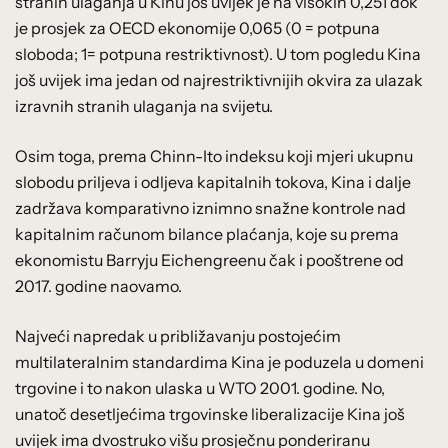
stranih ulaganja u Kinu još uvijek je na visokih 0,251 dok
je prosjek za OECD ekonomije 0,065 (0 = potpuna
sloboda; 1= potpuna restriktivnost). U tom pogledu Kina
još uvijek ima jedan od najrestriktivnijih okvira za ulazak
izravnih stranih ulaganja na svijetu.
Osim toga, prema Chinn-Ito indeksu koji mjeri ukupnu
slobodu priljeva i odljeva kapitalnih tokova, Kina i dalje
zadržava komparativno iznimno snažne kontrole nad
kapitalnim računom bilance plaćanja, koje su prema
ekonomistu Barryju Eichengreenu čak i pooštrene od
2017. godine naovamo.
Najveći napredak u približavanju postojećim
multilateralnim standardima Kina je poduzela u domeni
trgovine i to nakon ulaska u WTO 2001. godine. No,
unatoč desetljećima trgovinske liberalizacije Kina još
uvijek ima dvostruko višu prosječnu ponderiranu