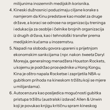
milijunima inozemnih medijskih korisnika.
Kineski dužnosnici poduzimaju ciljane korake s
namjerom da Kinu predstave kao model za druge
države, a koraci se odnose na organizaciju treninga
i edukacija za osoblje i čelnike brojnih organizacija
iz drugih država, kao i tehnološki transfer prema
medijskim kućama u inozemstvu.
Napadi na slobodu govora upareni s prijetnjom
ekonomskim sankcijama (npr. nakon
tweeta
Daryl
Moreyja, generalnog menadžera Houston Rockets,
u kojemu je podržao prosvjednike u Hong Kongu,
Kina je oštro napala Rocketse i zaprijetila NBA-u
gubitkom prihoda na kineskom tržištu koji se mjere
u milijardama).
Autocenzura kao posljedica mogućnosti gubitka
pristupa tržištu (australski izdavač Allen & Unwin
koji je povukao knjigu kritičnu spram kineskog