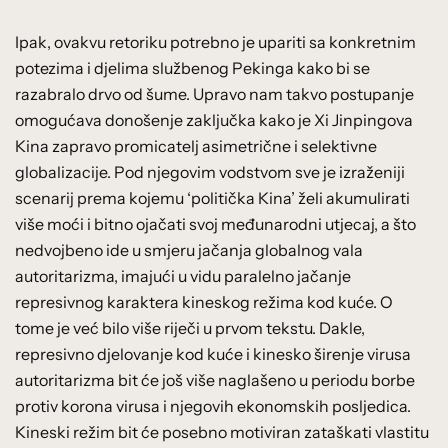
Ipak, ovakvu retoriku potrebno je upariti sa konkretnim
potezima i djelima službenog Pekinga kako bi se
razabralo drvo od šume. Upravo nam takvo postupanje
omogućava donošenje zaključka kako je Xi Jinpingova
Kina zapravo promicatelj asimetrične i selektivne
globalizacije. Pod njegovim vodstvom sve je izraženiji
scenarij prema kojemu ‘politička Kina’ želi akumulirati
više moći i bitno ojačati svoj međunarodni utjecaj, a što
nedvojbeno ide u smjeru jačanja globalnog vala
autoritarizma, imajući u vidu paralelno jačanje
represivnog karaktera kineskog režima kod kuće. O
tome je već bilo više riječi u prvom tekstu. Dakle,
represivno djelovanje kod kuće i kinesko širenje virusa
autoritarizma bit će još više naglašeno u periodu borbe
protiv korona virusa i njegovih ekonomskih posljedica.
Kineski režim bit će posebno motiviran zataškati vlastitu