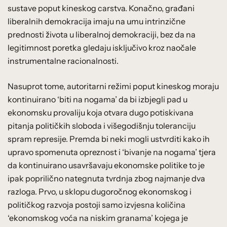
sustave poput kineskog carstva. Konačno, građani
liberalnih demokracija imaju na umu intrinzične
prednosti života u liberalnoj demokraciji, bez da na
legitimnost poretka gledaju isključivo kroz naočale
instrumentalne racionalnosti.
Nasuprot tome, autoritarni režimi poput kineskog moraju
kontinuirano ‘biti na nogama’ da bi izbjegli pad u
ekonomsku provaliju koja otvara dugo potiskivana
pitanja političkih sloboda i višegodišnju toleranciju
spram represije. Premda bi neki mogli ustvrditi kako ih
upravo spomenuta opreznost i ‘bivanje na nogama’ tjera
da kontinuirano usavršavaju ekonomske politike to je
ipak poprilično nategnuta tvrdnja zbog najmanje dva
razloga. Prvo, u sklopu dugoročnog ekonomskog i
političkog razvoja postoji samo izvjesna količina
‘ekonomskog voća na niskim granama’ kojega je