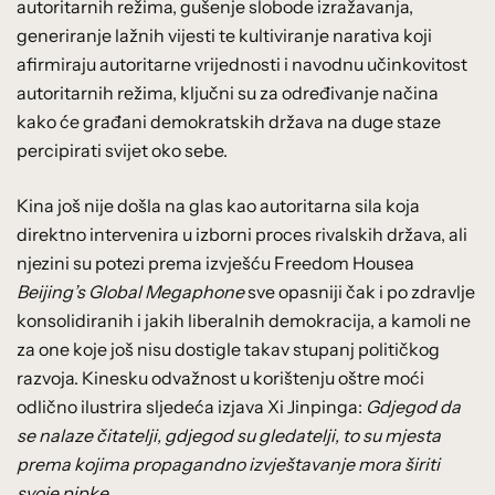
autoritarnih režima, gušenje slobode izražavanja,
generiranje lažnih vijesti te kultiviranje narativa koji
afirmiraju autoritarne vrijednosti i navodnu učinkovitost
autoritarnih režima, ključni su za određivanje načina
kako će građani demokratskih država na duge staze
percipirati svijet oko sebe.
Kina još nije došla na glas kao autoritarna sila koja
direktno intervenira u izborni proces rivalskih država, ali
njezini su potezi prema izvješću Freedom Housea
Beijing’s Global Megaphone
sve opasniji čak i po zdravlje
konsolidiranih i jakih liberalnih demokracija, a kamoli ne
za one koje još nisu dostigle takav stupanj političkog
razvoja. Kinesku odvažnost u korištenju oštre moći
odlično ilustrira sljedeća izjava Xi Jinpinga:
Gdjegod da
se nalaze čitatelji, gdjegod su gledatelji, to su mjesta
prema kojima propagandno izvještavanje mora širiti
svoje pipke
.