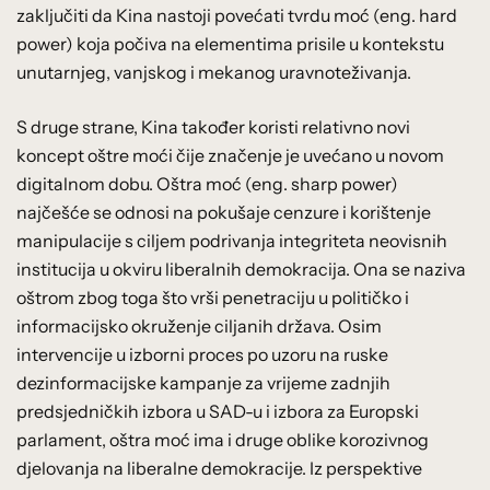
zaključiti da Kina nastoji povećati tvrdu moć (eng. hard
power) koja počiva na elementima prisile u kontekstu
unutarnjeg, vanjskog i mekanog uravnoteživanja.
S druge strane, Kina također koristi relativno novi
koncept oštre moći čije značenje je uvećano u novom
digitalnom dobu. Oštra moć (eng. sharp power)
najčešće se odnosi na pokušaje cenzure i korištenje
manipulacije s ciljem podrivanja integriteta neovisnih
institucija u okviru liberalnih demokracija. Ona se naziva
oštrom zbog toga što vrši penetraciju u političko i
informacijsko okruženje ciljanih država. Osim
intervencije u izborni proces po uzoru na ruske
dezinformacijske kampanje za vrijeme zadnjih
predsjedničkih izbora u SAD-u i izbora za Europski
parlament, oštra moć ima i druge oblike korozivnog
djelovanja na liberalne demokracije. Iz perspektive