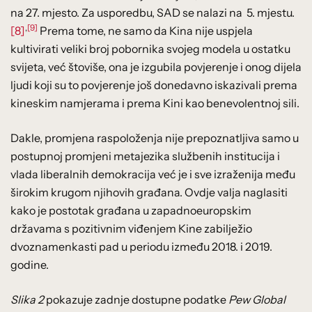
na 27. mjesto. Za usporedbu, SAD se nalazi na 5. mjestu.
,
[9]
[8]
Prema tome, ne samo da Kina nije uspjela
kultivirati veliki broj pobornika svojeg modela u ostatku
svijeta, već štoviše, ona je izgubila povjerenje i onog dijela
ljudi koji su to povjerenje još donedavno iskazivali prema
kineskim namjerama i prema Kini kao benevolentnoj sili.
Dakle, promjena raspoloženja nije prepoznatljiva samo u
postupnoj promjeni metajezika službenih institucija i
vlada liberalnih demokracija već je i sve izraženija među
širokim krugom njihovih građana. Ovdje valja naglasiti
kako je postotak građana u zapadnoeuropskim
državama s pozitivnim viđenjem Kine zabilježio
dvoznamenkasti pad u periodu između 2018. i 2019.
godine.
Slika 2
pokazuje zadnje dostupne podatke
Pew Global