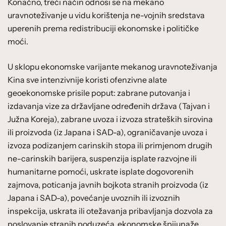
Konačno, treći način odnosi se na mekano
uravnoteživanje u vidu korištenja ne-vojnih sredstava
uperenih prema redistribuciji ekonomske i političke
moći.
U sklopu ekonomske varijante mekanog uravnoteživanja
Kina sve intenzivnije koristi ofenzivne alate
geoekonomske prisile poput: zabrane putovanja i
izdavanja vize za državljane određenih država (Tajvan i
Južna Koreja), zabrane uvoza i izvoza strateških sirovina
ili proizvoda (iz Japana i SAD-a), ograničavanje uvoza i
izvoza podizanjem carinskih stopa ili primjenom drugih
ne-carinskih barijera, suspenzija isplate razvojne ili
humanitarne pomoći, uskrate isplate dogovorenih
zajmova, poticanja javnih bojkota stranih proizvoda (iz
Japana i SAD-a), povećanje uvoznih ili izvoznih
inspekcija, uskrata ili otežavanja pribavljanja dozvola za
poslovanje stranih poduzeća, ekonomske špijunaže