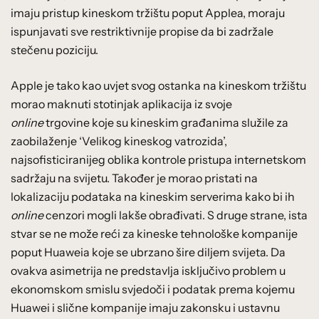
imaju pristup kineskom tržištu poput Applea, moraju
ispunjavati sve restriktivnije propise da bi zadržale
stečenu poziciju.
Apple je tako kao uvjet svog ostanka na kineskom tržištu
morao maknuti stotinjak aplikacija iz svoje
online
trgovine koje su kineskim građanima služile za
zaobilaženje ‘Velikog kineskog vatrozida’,
najsofisticiranijeg oblika kontrole pristupa internetskom
sadržaju na svijetu. Također je morao pristati na
lokalizaciju podataka na kineskim serverima kako bi ih
online
cenzori mogli lakše obrađivati. S druge strane, ista
stvar se ne može reći za kineske tehnološke kompanije
poput Huaweia koje se ubrzano šire diljem svijeta. Da
ovakva asimetrija ne predstavlja isključivo problem u
ekonomskom smislu svjedoči i podatak prema kojemu
Huawei i slične kompanije imaju zakonsku i ustavnu