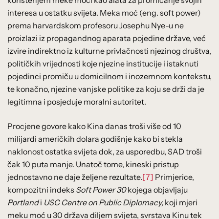
interesa u ostatku svijeta. Meka moć (eng. soft power)
prema harvardskom profesoru Josephu Nye-u ne
proizlazi iz propagandnog aparata pojedine države, već
izvire indirektno iz kulturne privlačnosti njezinog društva,
političkih vrijednosti koje njezine institucije i istaknuti
pojedinci promiču u domicilnom i inozemnom kontekstu,
te konačno, njezine vanjske politike za koju se drži da je
legitimna i posjeduje moralni autoritet.
Procjene govore kako Kina danas troši više od 10
milijardi američkih dolara godišnje kako bi stekla
naklonost ostatka svijeta dok, za usporedbu, SAD troši
čak 10 puta manje. Unatoč tome, kineski pristup
jednostavno ne daje željene rezultate.
[7]
Primjerice,
kompozitni indeks
Soft Power 30
kojega objavljaju
Portland
i
USC Centre on Public Diplomacy,
koji mjeri
meku moć u 30 država diljem svijeta, svrstava Kinu tek