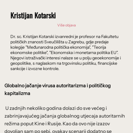
Kristijan Kotarski
Više objava
Dr. sc. Kristijan Kotarski izvanredni je profesor na Fakultetu
političkih znanosti Sveučilišta u Zagrebu, gdje predaje
kolegije "Međunarodna politička ekonomija", "Teorija
ekonomske politike", "Ekonomska i monetarna politika EU".
Njegovi istraživački interesi nalaze se u polju geoekonomije i
geopolitike, s naglaskom na trgovinsku politiku, financijske
sankcije i izvozne kontrole.
Globalno jačanje virusa autoritarizma i političkog
kapitalizma
U zadnjih nekoliko godina dolazi do sve većeg i
zabrinjavajućeg jačanja globalnog utjecaja autoritarnih
režima poput Kine i Rusije. Kao da ovo nije izazov
dovoljan sam po sebi, ovakav scenarij dodatno se