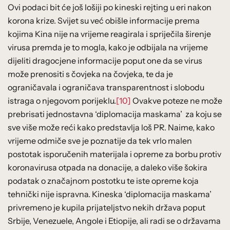
Ovi podaci bit će još lošiji po kineski rejting u eri nakon
korona krize. Svijet su već obišle informacije prema
kojima Kina nije na vrijeme reagirala i spriječila širenje
virusa premda je to mogla, kako je odbijala na vrijeme
dijeliti dragocjene informacije poput one da se virus
može prenositi s čovjeka na čovjeka, te da je
ograničavala i ograničava transparentnost i slobodu
istraga o njegovom porijeklu.
[10]
Ovakve poteze ne može
prebrisati jednostavna ‘diplomacija maskama’ za koju se
sve više može reći kako predstavlja loš PR. Naime, kako
vrijeme odmiče sve je poznatije da tek vrlo malen
postotak isporučenih materijala i opreme za borbu protiv
koronavirusa otpada na donacije, a daleko više šokira
podatak o značajnom postotku te iste opreme koja
tehnički nije ispravna. Kineska ‘diplomacija maskama’
privremeno je kupila prijateljstvo nekih država poput
Srbije, Venezuele, Angole i Etiopije, ali radi se o državama