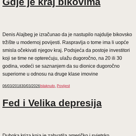
Gdje je kraj bikovima
Denis Alajbeg je izračunao da je nastupilo najdulje bikovsko
tržište u modernoj povijesti. Raspravlja o tome ima li uopće
smisla očekivati njegov kraj. Podsjeća da postoje investitori
koji se time ne opterećuju, ulažu dugoročno, na 20 ili 30
godina, vodeći se saznanjem da su dionice dugoročno
superiorne u odnosu na druge klase imovine
06/03/2018
30/03/2026
Istaknuto
,
Povijest
Fed i Velika depresija
Duboka kriza koja je zahvatila američko i svjetsko