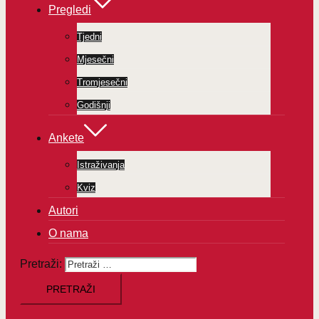
Pregledi
Tjedni
Mjesečni
Tromjesečni
Godišnji
Ankete
Istraživanja
Kviz
Autori
O nama
Pretraži: