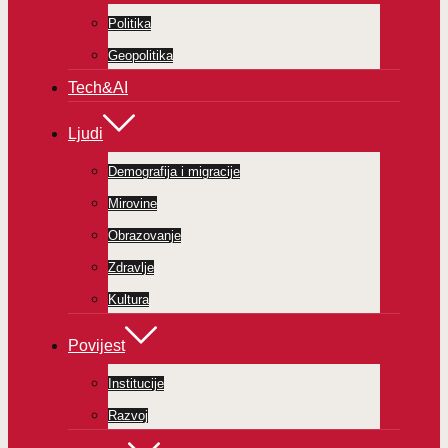
Politika
Geopolitika
Tech&AI
Ljudi
Demografija i migracije
Mirovine
Obrazovanje
Zdravlje
Kultura
Povijest
Institucije
Razvoj