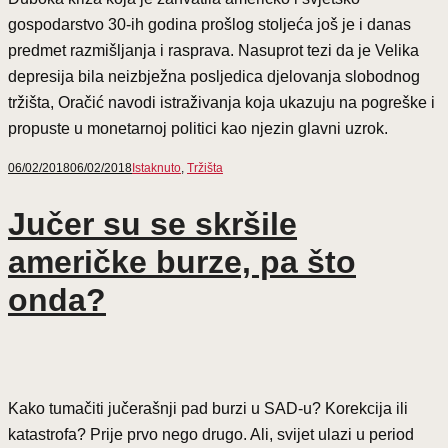
gospodarstvo 30-ih godina prošlog stoljeća još je i danas
predmet razmišljanja i rasprava. Nasuprot tezi da je Velika
depresija bila neizbježna posljedica djelovanja slobodnog
tržišta, Oračić navodi istraživanja koja ukazuju na pogreške i
propuste u monetarnoj politici kao njezin glavni uzrok.
06/02/2018
06/02/2018
Istaknuto
,
Tržišta
Jučer su se skršile
američke burze, pa što
onda?
Kako tumačiti jučerašnji pad burzi u SAD-u? Korekcija ili
katastrofa? Prije prvo nego drugo. Ali, svijet ulazi u period