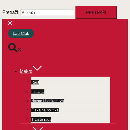
Pretraži:
Lab Club
Makro
Rast
Inflacija
Novac i bankarstvo
Fiskalna politika
Tržište rada