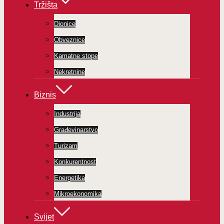
Tržišta
Dionice
Obveznice
Kamatne stope
Nekretnine
Biznis
Industrija
Građevinarstvo
Turizam
Konkurentnost
Energetika
Mikroekonomika
Svijet