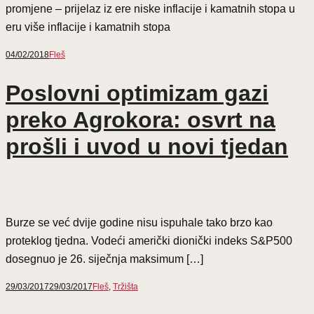
promjene – prijelaz iz ere niske inflacije i kamatnih stopa u
eru više inflacije i kamatnih stopa
04/02/2018
Fleš
Poslovni optimizam gazi
preko Agrokora: osvrt na
prošli i uvod u novi tjedan
Burze se već dvije godine nisu ispuhale tako brzo kao
proteklog tjedna. Vodeći američki dionički indeks S&P500
dosegnuo je 26. siječnja maksimum […]
29/03/2017
29/03/2017
Fleš
,
Tržišta