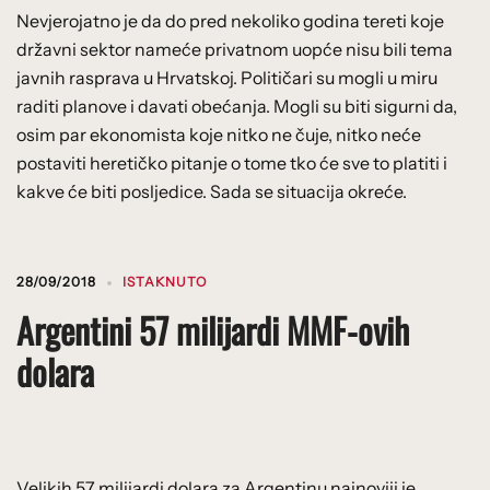
Nevjerojatno je da do pred nekoliko godina tereti koje
državni sektor nameće privatnom uopće nisu bili tema
javnih rasprava u Hrvatskoj. Političari su mogli u miru
raditi planove i davati obećanja. Mogli su biti sigurni da,
osim par ekonomista koje nitko ne čuje, nitko neće
postaviti heretičko pitanje o tome tko će sve to platiti i
kakve će biti posljedice. Sada se situacija okreće.
28/09/2018
ISTAKNUTO
Argentini 57 milijardi MMF-ovih
dolara
Velikih 57 milijardi dolara za Argentinu najnoviji je