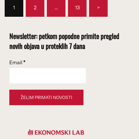
Brojevi
1
2
…
13
>
stranica
objava
Newsletter: petkom popodne primite pregled
novih objava u proteklih 7 dana
Email
*