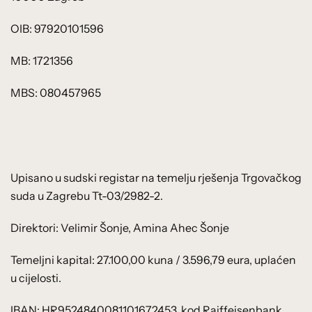
OIB: 97920101596
MB: 1721356
MBS: 080457965
Upisano u sudski registar na temelju rješenja Trgovačkog
suda u Zagrebu Tt-03/2982-2.
Direktori: Velimir Šonje, Amina Ahec Šonje
Temeljni kapital: 27.100,00 kuna / 3.596,79 eura, uplaćen
u cijelosti.
IBAN: HR9524840081101672453, kod Raiffeisenbank