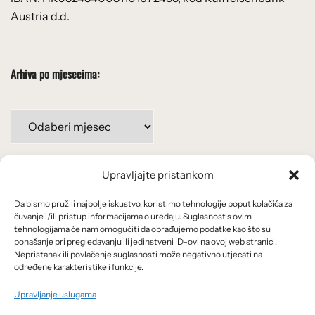
Austria d.d.
Arhiva po mjesecima:
Arhiva
po
mjesecima:
Upravljajte pristankom
Važne poveznice
Da bismo pružili najbolje iskustvo, koristimo tehnologije poput kolačića za
Uvjeti korištenja
čuvanje i/ili pristup informacijama o uređaju. Suglasnost s ovim
tehnologijama će nam omogućiti da obrađujemo podatke kao što su
Politika privatnosti
ponašanje pri pregledavanju ili jedinstveni ID-ovi na ovoj web stranici.
Nepristanak ili povlačenje suglasnosti može negativno utjecati na
određene karakteristike i funkcije.
Kolačići
Upravljanje uslugama
O nama i usluge