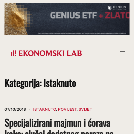
Prijeđi
na
sadržaj
Kategorija:
Istaknuto
07/10/2018
ISTAKNUTO
,
POVIJEST
,
SVIJET
Specijalizirani majmun i ćorava
koka: slučaj dodatnog poreza na