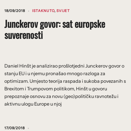
18/09/2018
ISTAKNUTO
,
SVIJET
Junckerov govor: sat europske
suverenosti
Daniel Hinšt je analizirao prošlotjedni Junckerov govor o
stanju EU i u njemu pronašao mnogo razloga za
optimizam. Umjesto teorija raspada i sukoba povezanih s
Brexitom i Trumpovom politikom, Hinšt u govoru
prepoznaje osnovu za novu (geo)političku ravnotežu i
aktivnu ulogu Europe u njoj
17/09/2018