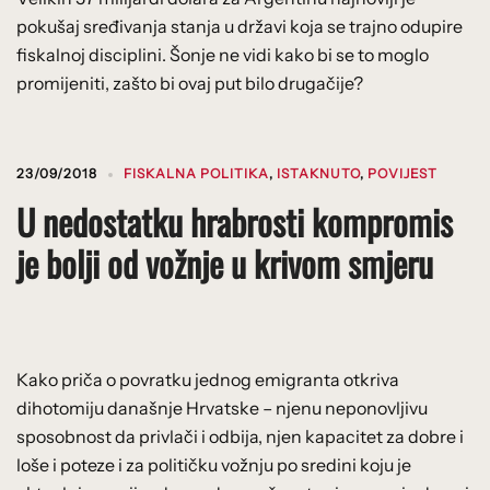
pokušaj sređivanja stanja u državi koja se trajno odupire
fiskalnoj disciplini. Šonje ne vidi kako bi se to moglo
promijeniti, zašto bi ovaj put bilo drugačije?
23/09/2018
FISKALNA POLITIKA
,
ISTAKNUTO
,
POVIJEST
U nedostatku hrabrosti kompromis
je bolji od vožnje u krivom smjeru
Kako priča o povratku jednog emigranta otkriva
dihotomiju današnje Hrvatske – njenu neponovljivu
sposobnost da privlači i odbija, njen kapacitet za dobre i
loše i poteze i za političku vožnju po sredini koju je