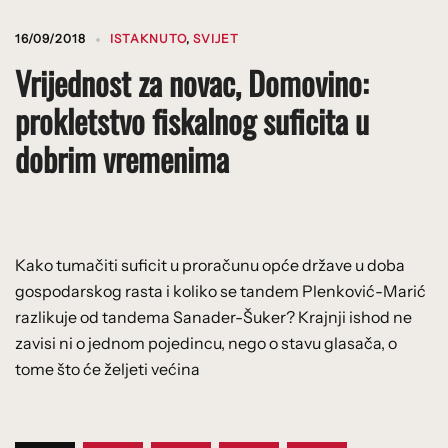
16/09/2018
ISTAKNUTO
,
SVIJET
Vrijednost za novac, Domovino:
prokletstvo fiskalnog suficita u
dobrim vremenima
Kako tumačiti suficit u proračunu opće države u doba
gospodarskog rasta i koliko se tandem Plenković-Marić
razlikuje od tandema Sanader-Šuker? Krajnji ishod ne
zavisi ni o jednom pojedincu, nego o stavu glasača, o
tome što će željeti većina