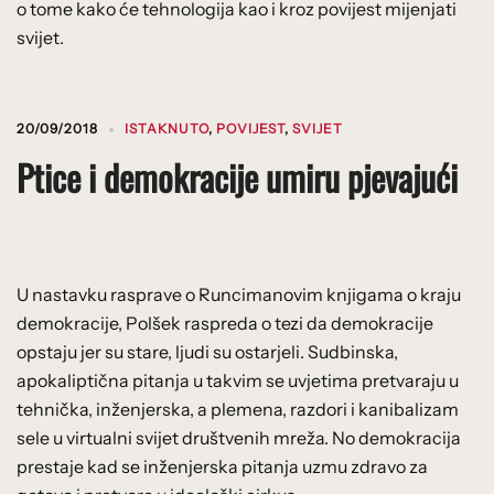
o tome kako će tehnologija kao i kroz povijest mijenjati
svijet.
20/09/2018
ISTAKNUTO
,
POVIJEST
,
SVIJET
Ptice i demokracije umiru pjevajući
U nastavku rasprave o Runcimanovim knjigama o kraju
demokracije, Polšek raspreda o tezi da demokracije
opstaju jer su stare, ljudi su ostarjeli. Sudbinska,
apokaliptična pitanja u takvim se uvjetima pretvaraju u
tehnička, inženjerska, a plemena, razdori i kanibalizam
sele u virtualni svijet društvenih mreža. No demokracija
prestaje kad se inženjerska pitanja uzmu zdravo za