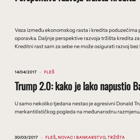
Veza između ekonomskog rasta i kredita poduzećima po
oporavka. Daljnje perspektive razvoja tržišta kredita za
Kreditni rast sam za sebe ne može osigurati razvoj bez b
14/04/2017
FLEŠ
Trump 2.0: kako je lako napustio 
U samo nekoliko tjedana nestao je agresivni Donald Tr
merkantilističkog pogleda na međunarodnu razmjenu.
30/03/2017
FLEŠ
,
NOVAC I BANKARSTVO
,
TRŽIŠTA