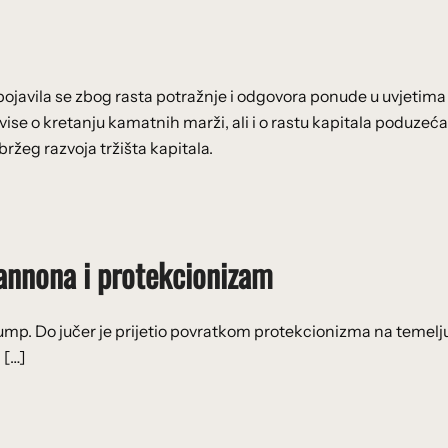
javila se zbog rasta potražnje i odgovora ponude u uvjetima
vise o kretanju kamatnih marži, ali i o rastu kapitala poduzeća
ržeg razvoja tržišta kapitala.
Bannona i protekcionizam
ump. Do jučer je prijetio povratkom protekcionizma na temelj
 […]