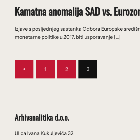
Kamatna anomalija SAD vs. Eurozona
Izjave s posljednjeg sastanka Odbora Europske središn
monetarne politike u 2017. biti usporavanje […]
Brojevi
<
1
2
3
stranica
objava
Arhivanalitika d.o.o.
Ulica Ivana Kukuljevića 32