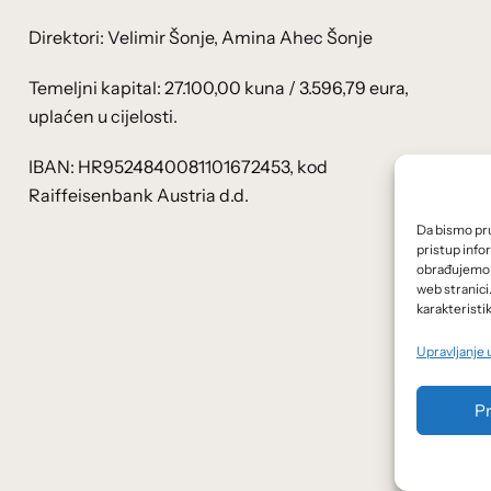
Direktori: Velimir Šonje, Amina Ahec Šonje
Temeljni kapital: 27.100,00 kuna / 3.596,79 eura,
uplaćen u cijelosti.
IBAN: HR9524840081101672453, kod
Raiffeisenbank Austria d.d.
Da bismo pruž
pristup info
obrađujemo p
web stranici
karakteristik
Upravljanje
Pr