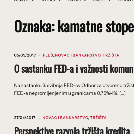
Oznaka:
kamatne stope
05/05/2017
FLEŠ
,
NOVAC I BANKARSTVO
,
TRŽIŠTA
O sastanku FED-a i važnosti komuni
Na sastanku 3. svibnja FED-ov Odbor za otvoreno tržiš
FED-a nepromijenjenim u granicama 0,75%-1%. […]
27/04/2017
NOVAC I BANKARSTVO
,
TRŽIŠTA
Perspektive razvoja tržišta kredita