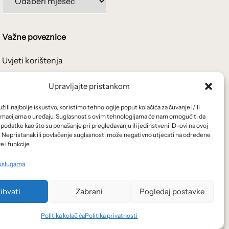
po
mjesecima:
Važne poveznice
Uvjeti korištenja
Politika privatnosti
Upravljajte pristankom
Kolačići
ili najbolje iskustvo, koristimo tehnologije poput kolačića za čuvanje i/ili
rmacijama o uređaju. Suglasnost s ovim tehnologijama će nam omogućiti da
odatke kao što su ponašanje pri pregledavanju ili jedinstveni ID-ovi na ovoj
O nama i usluge
. Nepristanak ili povlačenje suglasnosti može negativno utjecati na određene
e i funkcije.
 uslugama
ihvati
Zabrani
Pogledaj postavke
Politika kolačića
Politika privatnosti