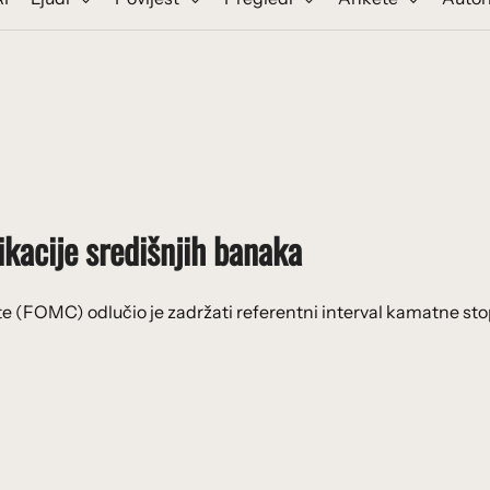
kacije središnjih banaka
te (FOMC) odlučio je zadržati referentni interval kamatne st