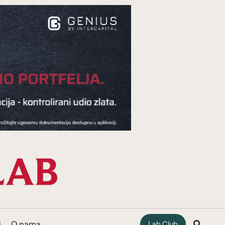
i
O nama
Lab Club