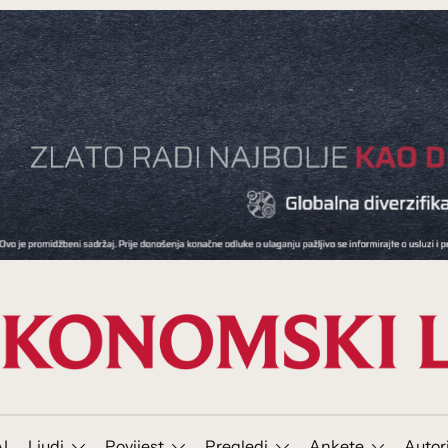
I
Ljudi
Povijest
Pregledi
Ankete
Autor