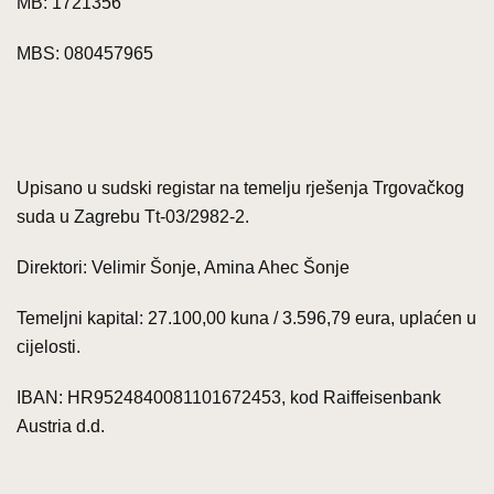
MB: 1721356
MBS: 080457965
Upisano u sudski registar na temelju rješenja Trgovačkog
suda u Zagrebu Tt-03/2982-2.
Direktori: Velimir Šonje, Amina Ahec Šonje
Temeljni kapital: 27.100,00 kuna / 3.596,79 eura, uplaćen u
cijelosti.
IBAN: HR9524840081101672453, kod Raiffeisenbank
Austria d.d.