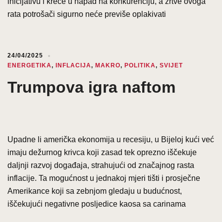
inicijativu i kreće u napad na konkurenciju, a žrtve ovoga
rata potrošači sigurno neće previše oplakivati
24/04/2025
ENERGETIKA
,
INFLACIJA
,
MAKRO
,
POLITIKA
,
SVIJET
Trumpova igra naftom
Upadne li američka ekonomija u recesiju, u Bijeloj kući već
imaju dežurnog krivca koji zasad tek oprezno iščekuje
daljnji razvoj događaja, strahujući od značajnog rasta
inflacije. Ta mogućnost u jednakoj mjeri tišti i prosječne
Amerikance koji sa zebnjom gledaju u budućnost,
iščekujući negativne posljedice kaosa sa carinama