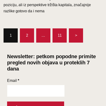
poziciju, ali iz perspektive tržišta kapitala, značajnije
razlike gotovo da i nema
Brojevi
1
2
…
11
>
stranica
objava
Newsletter: petkom popodne primite
pregled novih objava u proteklih 7
dana
Email
*