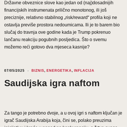
Državne obveznice slove kao jedan od (naj)dosadnijih
financijskih instrumenata prilično monotonog, ili još
preciznije, relativno stabilnog „risk/reward“ profila koji ne
ostavlja previše prostora nedoumicama. Ili je to barem bio
slučaj do travnja ove godine kada je Trump pokrenuo
lančanu reakciju pogubnih posljedica. Što o svemu
možemo reći gotovo dva mjeseca kasnije?
07/05/2025
BIZNIS
,
ENERGETIKA
,
INFLACIJA
Saudijska igra naftom
Za tango je potrebno dvoje, a u ovoj igri s naftom ključan je
igrač Saudijska Arabija koja, čini se, polako preuzima