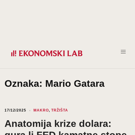
Prijeđi
na
sadržaj
Oznaka:
Mario Gatara
17/12/2025
MAKRO
,
TRŽIŠTA
Anatomija krize dolara:
gura li FED kamatne stope