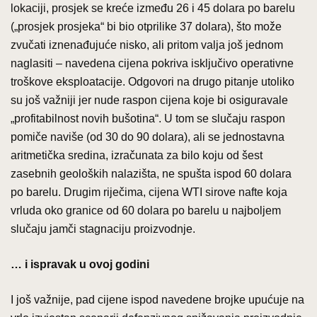
lokaciji, prosjek se kreće između 26 i 45 dolara po barelu
(„prosjek prosjeka“ bi bio otprilike 37 dolara), što može
zvučati iznenađujuće nisko, ali pritom valja još jednom
naglasiti – navedena cijena pokriva isključivo operativne
troškove eksploatacije. Odgovori na drugo pitanje utoliko
su još važniji jer nude raspon cijena koje bi osiguravale
„profitabilnost novih bušotina“. U tom se slučaju raspon
pomiče naviše (od 30 do 90 dolara), ali se jednostavna
aritmetička sredina, izračunata za bilo koju od šest
zasebnih geoloških nalazišta, ne spušta ispod 60 dolara
po barelu. Drugim riječima, cijena WTI sirove nafte koja
vrluda oko granice od 60 dolara po barelu u najboljem
slučaju jamči stagnaciju proizvodnje.
… i ispravak u ovoj godini
I još važnije, pad cijene ispod navedene brojke upućuje na