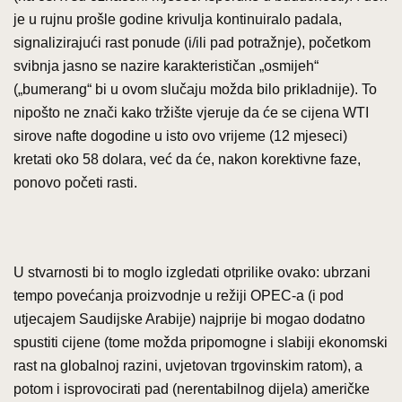
je u rujnu prošle godine krivulja kontinuiralo padala,
signalizirajući rast ponude (i/ili pad potražnje), početkom
svibnja jasno se nazire karakterističan „osmijeh“
(„bumerang“ bi u ovom slučaju možda bilo prikladnije). To
nipošto ne znači kako tržište vjeruje da će se cijena WTI
sirove nafte dogodine u isto ovo vrijeme (12 mjeseci)
kretati oko 58 dolara, već da će, nakon korektivne faze,
ponovo početi rasti.
U stvarnosti bi to moglo izgledati otprilike ovako: ubrzani
tempo povećanja proizvodnje u režiji OPEC-a (i pod
utjecajem Saudijske Arabije) najprije bi mogao dodatno
spustiti cijene (tome možda pripomogne i slabiji ekonomski
rast na globalnoj razini, uvjetovan trgovinskim ratom), a
potom i isprovocirati pad (nerentabilnog dijela) američke