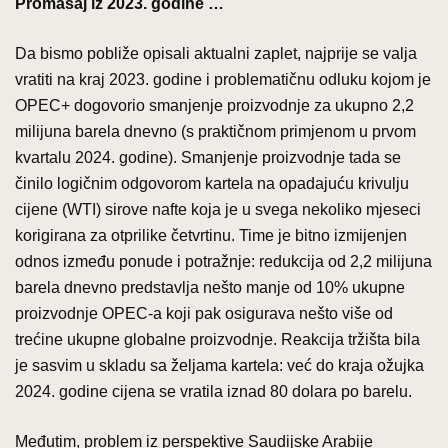
Promašaj iz 2023. godine …
Da bismo pobliže opisali aktualni zaplet, najprije se valja
vratiti na kraj 2023. godine i problematičnu odluku kojom je
OPEC+ dogovorio smanjenje proizvodnje za ukupno 2,2
milijuna barela dnevno (s praktičnom primjenom u prvom
kvartalu 2024. godine). Smanjenje proizvodnje tada se
činilo logičnim odgovorom kartela na opadajuću krivulju
cijene (WTI) sirove nafte koja je u svega nekoliko mjeseci
korigirana za otprilike četvrtinu. Time je bitno izmijenjen
odnos između ponude i potražnje: redukcija od 2,2 milijuna
barela dnevno predstavlja nešto manje od 10% ukupne
proizvodnje OPEC-a koji pak osigurava nešto više od
trećine ukupne globalne proizvodnje. Reakcija tržišta bila
je sasvim u skladu sa željama kartela: već do kraja ožujka
2024. godine cijena se vratila iznad 80 dolara po barelu.
Međutim, problem iz perspektive Saudijske Arabije