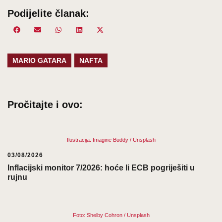
Podijelite članak:
Share
Facebook
Share
Email
Share
WhatsApp
Share
LinkedIn
Share
X
on
on
on
on
on
(Twitter)
MARIO GATARA
NAFTA
Pročitajte i ovo:
Ilustracija: Imagine Buddy / Unsplash
03/08/2026
Inflacijski monitor 7/2026: hoće li ECB pogriješiti u
rujnu
Foto: Shelby Cohron / Unsplash