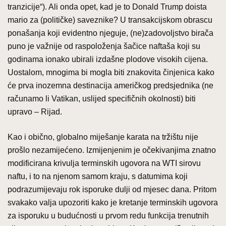
tranzicije“). Ali onda opet, kad je to Donald Trump doista
mario za (političke) saveznike? U transakcijskom obrascu
ponašanja koji evidentno njeguje, (ne)zadovoljstvo birača
puno je važnije od raspoloženja šačice naftaša koji su
godinama ionako ubirali izdašne plodove visokih cijena.
Uostalom, mnogima bi mogla biti znakovita činjenica kako
će prva inozemna destinacija američkog predsjednika (ne
računamo li Vatikan, uslijed specifičnih okolnosti) biti
upravo – Rijad.
Kao i obično, globalno miješanje karata na tržištu nije
prošlo nezamijećeno. Izmijenjenim je očekivanjima znatno
modificirana krivulja terminskih ugovora na WTI sirovu
naftu, i to na njenom samom kraju, s datumima koji
podrazumijevaju rok isporuke dulji od mjesec dana. Pritom
svakako valja upozoriti kako je kretanje terminskih ugovora
za isporuku u budućnosti u prvom redu funkcija trenutnih