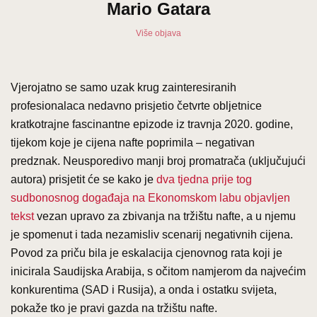
Mario Gatara
Više objava
Vjerojatno se samo uzak krug zainteresiranih
profesionalaca nedavno prisjetio četvrte obljetnice
kratkotrajne fascinantne epizode iz travnja 2020. godine,
tijekom koje je cijena nafte poprimila – negativan
predznak. Neusporedivo manji broj promatrača (uključujući
autora) prisjetit će se kako je
dva tjedna prije tog
sudbonosnog događaja na Ekonomskom labu objavljen
tekst
vezan upravo za zbivanja na tržištu nafte, a u njemu
je spomenut i tada nezamisliv scenarij negativnih cijena.
Povod za priču bila je eskalacija cjenovnog rata koji je
inicirala Saudijska Arabija, s očitom namjerom da najvećim
konkurentima (SAD i Rusija), a onda i ostatku svijeta,
pokaže tko je pravi gazda na tržištu nafte.