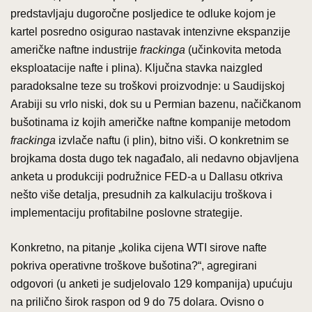
predstavljaju dugoročne posljedice te odluke kojom je
kartel posredno osigurao nastavak intenzivne ekspanzije
američke naftne industrije
frackinga
(učinkovita metoda
eksploatacije nafte i plina). Ključna stavka naizgled
paradoksalne teze su troškovi proizvodnje: u Saudijskoj
Arabiji su vrlo niski, dok su u Permian bazenu, načičkanom
bušotinama iz kojih američke naftne kompanije metodom
frackinga
izvlače naftu (i plin), bitno viši. O konkretnim se
brojkama dosta dugo tek nagađalo, ali nedavno objavljena
anketa u produkciji podružnice FED-a u Dallasu otkriva
nešto više detalja, presudnih za kalkulaciju troškova i
implementaciju profitabilne poslovne strategije.
Konkretno, na pitanje „kolika cijena WTI sirove nafte
pokriva operativne troškove bušotina?“, agregirani
odgovori (u anketi je sudjelovalo 129 kompanija) upućuju
na prilično širok raspon od 9 do 75 dolara. Ovisno o