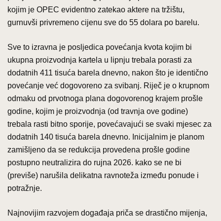
kojim je OPEC evidentno zatekao aktere na tržištu,
gurnuvši privremeno cijenu sve do 55 dolara po barelu.
Sve to izravna je posljedica povećanja kvota kojim bi
ukupna proizvodnja kartela u lipnju trebala porasti za
dodatnih 411 tisuća barela dnevno, nakon što je identično
povećanje već dogovoreno za svibanj. Riječ je o krupnom
odmaku od prvotnoga plana dogovorenog krajem prošle
godine, kojim je proizvodnja (od travnja ove godine)
trebala rasti bitno sporije, povećavajući se svaki mjesec za
dodatnih 140 tisuća barela dnevno. Inicijalnim je planom
zamišljeno da se redukcija provedena prošle godine
postupno neutralizira do rujna 2026. kako se ne bi
(previše) narušila delikatna ravnoteža između ponude i
potražnje.
Najnovijim razvojem događaja priča se drastično mijenja,