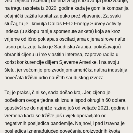
vrlo izvjestan scenarij defenzivnog snižavanja proizvodnje,
na tragu raspleta iz 2020. godine kada je gomila kompanija
očajnički tražila kapital za puko preživljavanje. Za svaki
slučaj, tu je i krivulja Dallas FED Energy Survey Activity
Indexa (u sklopu ranije spomenute ankete) koja se kroz
vrijeme odlično poklapa s oscilacijama cijena sirove nafte i
jasno pokazuje kako je Saudijska Arabija, pokušavajući
obraniti cijenu u ime vlastitih interesa, zapravo radila u
korist konkurencije diljem Sjeverne Amerike. I na svoju
štetu, jer većom je proizvodnjom američka naftna industrija
povećala tržišni udio nauštrb saudijskog izvoza.
Toj je praksi, čini se, sada došao kraj. Jer, cijena je
početkom ovoga tjedna skliznula ispod okruglih 60 dolara,
spustivši se do najniže razine još od veljače 2021. godine i
vremena kada se tržište još uvijek oporavljalo od
negativnih posljedica pandemije. Najnoviji pad izravna je
posljedica iznenađujućeg povećanja proizvodnih kvota