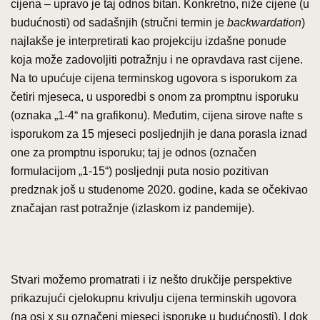
cijena – upravo je taj odnos bitan. Konkretno, niže cijene (u
budućnosti) od sadašnjih (stručni termin je
backwardation
)
najlakše je interpretirati kao projekciju izdašne ponude
koja može zadovoljiti potražnju i ne opravdava rast cijene.
Na to upućuje cijena terminskog ugovora s isporukom za
četiri mjeseca, u usporedbi s onom za promptnu isporuku
(oznaka „1-4“ na grafikonu). Međutim, cijena sirove nafte s
isporukom za 15 mjeseci posljednjih je dana porasla iznad
one za promptnu isporuku; taj je odnos (označen
formulacijom „1-15“) posljednji puta nosio pozitivan
predznak još u studenome 2020. godine, kada se očekivao
značajan rast potražnje (izlaskom iz pandemije).
Stvari možemo promatrati i iz nešto drukčije perspektive
prikazujući cjelokupnu krivulju cijena terminskih ugovora
(na osi x su označeni mjeseci isporuke u budućnosti). I dok