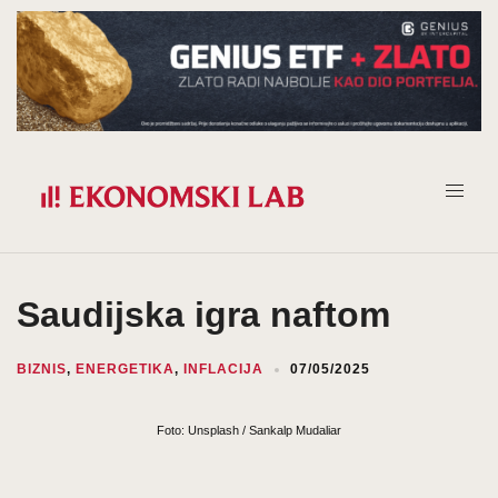
Prijeđi
na
sadržaj
Saudijska igra naftom
BIZNIS
,
ENERGETIKA
,
INFLACIJA
07/05/2025
Foto: Unsplash / Sankalp Mudaliar