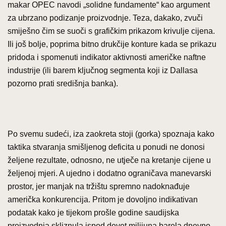
makar OPEC navodi „solidne fundamente“ kao argument
za ubrzano podizanje proizvodnje. Teza, dakako, zvuči
smiješno čim se suoči s grafičkim prikazom krivulje cijena.
Ili još bolje, poprima bitno drukčije konture kada se prikazu
pridoda i spomenuti indikator aktivnosti američke naftne
industrije (ili barem ključnog segmenta koji iz Dallasa
pozorno prati središnja banka).
Po svemu sudeći, iza zaokreta stoji (gorka) spoznaja kako
taktika stvaranja smišljenog deficita u ponudi ne donosi
željene rezultate, odnosno, ne utječe na kretanje cijene u
željenoj mjeri. A ujedno i dodatno ograničava manevarski
prostor, jer manjak na tržištu spremno nadoknađuje
američka konkurencija. Pritom je dovoljno indikativan
podatak kako je tijekom prošle godine saudijska
proizvodnja skliznula ispod devet milijuna barela dnevno,