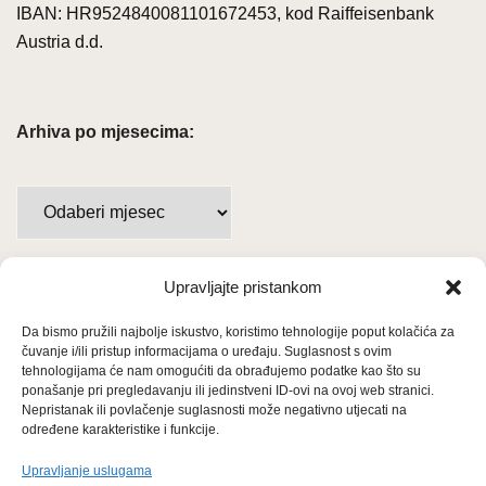
IBAN: HR9524840081101672453, kod Raiffeisenbank
Austria d.d.
Arhiva po mjesecima:
A
r
h
i
Upravljajte pristankom
Važne poveznice
v
Da bismo pružili najbolje iskustvo, koristimo tehnologije poput kolačića za
Uvjeti korištenja
a
čuvanje i/ili pristup informacijama o uređaju. Suglasnost s ovim
p
tehnologijama će nam omogućiti da obrađujemo podatke kao što su
Politika privatnosti
ponašanje pri pregledavanju ili jedinstveni ID-ovi na ovoj web stranici.
o
Nepristanak ili povlačenje suglasnosti može negativno utjecati na
m
određene karakteristike i funkcije.
Kolačići
j
Upravljanje uslugama
e