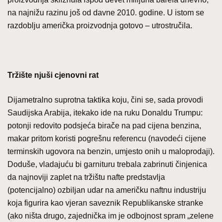
na najnižu razinu još od davne 2010. godine. U istom se
razdoblju američka proizvodnja gotovo – utrostručila.
Tržište njuši cjenovni rat
Dijametralno suprotna taktika koju, čini se, sada provodi
Saudijska Arabija, itekako ide na ruku Donaldu Trumpu:
potonji redovito podsjeća birače na pad cijena benzina,
makar pritom koristi pogrešnu referencu (navodeći cijene
terminskih ugovora na benzin, umjesto onih u maloprodaji).
Doduše, vladajuću bi garnituru trebala zabrinuti činjenica
da najnoviji zaplet na tržištu nafte predstavlja
(potencijalno) ozbiljan udar na američku naftnu industriju
koja figurira kao vjeran saveznik Republikanske stranke
(ako ništa drugo, zajednička im je odbojnost spram „zelene