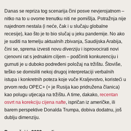
Danas se repriza tog scenarija čini posve nevjerojatnom –
nitko na to u ovome trenutku niti ne pomišlja. Potražnja nije
najednom nestala (i neće, čak i u slučaju globalne
recesije), kao što je to bio slučaj u jeku pandemije. No ako
je suditi na temelju aktualnih zbivanja, Saudijska Arabija,
čini se, sprema izvesti novu
diverziju
i isprovocirati novi
cjenovni rat s jednakim ciljem – podčiniti konkurenciju i
gurnuti je u duboko podređeni položaj na tržištu. Štoviše,
teško se domisliti nekoj drugoj interpretaciji verbalnih
istupa i konkretnih poteza koje vuče Kraljevstvo, koristeći u
prvom redu OPEC+ (+ je Rusija kao pridružena članica)
kao polugu utjecaja na tržištu. A time, dakako,
recentan
osvrt na korekciju cijena nafte
, ispričan iz američke, ili
barem perspektive Donalda Trumpa, dobiva dodatnu, još
dublju dimenziju.