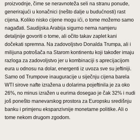
proizvodnje, čime se neravnoteža seli na stranu ponude,
generirajući u konačnici (nešto dalje u budućnosti) rast
cijena. Koliko nisko cijene mogu ići, o tome možemo samo
nagađati. Saudijska Arabija sigurno nema namjeru
detaljnije govoriti o tome, ali očito takav zaplet kani
dočekati spremna. Na zadovoljstvo Donalda Trumpa, ali i
milijuna potrošača na Starom kontinentu koji također imaju
razloga za zadovoljstvo jer u kombinaciji s aprecijacijom
eura u odnosu na dolar, energenti iz uvoza sve su jeftiniji.
Samo od Trumpove inauguracije u siječnju cijena barela
WTI sirove nafte izražena u dolarima pojeftinila je za oko
26%, no minus izražen u eurima dosegao je čak 32% i nudi
još ponešto manevarskog prostora za Europsku središnju
banku i primjenu ekspanzivnije monetarne politike. Ali o
tome nekom drugom zgodom.