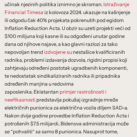
učinak njezinih politika iznimno je skroman.
Istraživanje
Financial Timesa
iz kolovoza 2024. ukazuje na kašnjenje
ili odgodu čak 40% projekata pokrenutih pod egidom
Inflation Reduction Acta. U obzir su uzeti projekti veći od
$100 milijuna koji kasne ili su odgođeni unutar godine
dana od njihove najave, a kao glavni razlozi za tako
nepovoljan trend
izdvojene su
nestašice kvalificiranih
radnika, problemi izdavanja dozvola, rigidni propisi koji
zahtjevaju određeni postotak ugradbenih komponenti,
te nedostatak sindikaliziranih radnika ili pripadnika
određenih manjina u redovima
zaposlenika. Eklatantan
primjer rastrošnosti i
neefikasnosti
predstavlja pokušaj izgradnje mreže
električnih punionica za električna vozila diljem SAD-a.
Nakon dvije godine provedbe Inflation Reduction Acta i
potrošenih $7.5 milijardi, Bidenova administracija može
se “pohvaliti“ sa samo 8 punionica. Nasuprot tome,