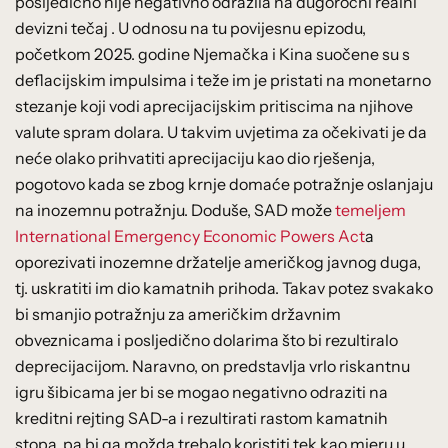
posljedično nije negativno odrazila na dugoročni realni
devizni tečaj . U odnosu na tu povijesnu epizodu,
početkom 2025. godine Njemačka i Kina suočene su s
deflacijskim impulsima i teže im je pristati na monetarno
stezanje koji vodi aprecijacijskim pritiscima na njihove
valute spram dolara. U takvim uvjetima za očekivati je da
neće olako prihvatiti aprecijaciju kao dio rješenja,
pogotovo kada se zbog krnje domaće potražnje oslanjaju
na inozemnu potražnju. Doduše, SAD može
temeljem
International Emergency Economic Powers Act
a
oporezivati inozemne držatelje američkog javnog duga,
tj. uskratiti im dio kamatnih prihoda. Takav potez svakako
bi smanjio potražnju za američkim državnim
obveznicama i posljedično dolarima što bi rezultiralo
deprecijacijom. Naravno, on predstavlja vrlo riskantnu
igru šibicama jer bi se mogao negativno odraziti na
kreditni rejting SAD-a i rezultirati rastom kamatnih
stopa, pa bi ga možda trebalo koristiti tek kao mjeru u