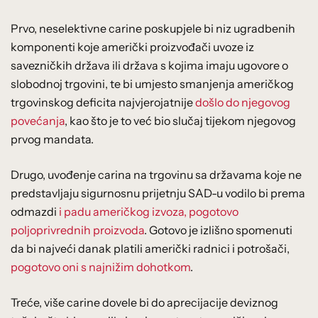
Prvo, neselektivne carine poskupjele bi niz ugradbenih
komponenti koje američki proizvođači uvoze iz
savezničkih država ili država s kojima imaju ugovore o
slobodnoj trgovini, te bi umjesto smanjenja američkog
trgovinskog deficita najvjerojatnije
došlo do njegovog
povećanja
, kao što je to već bio slučaj tijekom njegovog
prvog mandata.
Drugo, uvođenje carina na trgovinu sa državama koje ne
predstavljaju sigurnosnu prijetnju SAD-u vodilo bi prema
odmazdi
i padu američkog izvoza, pogotovo
poljoprivrednih proizvoda
. Gotovo je izlišno spomenuti
da bi najveći danak platili američki radnici i potrošači,
pogotovo oni s najnižim dohotkom
.
Treće, više carine dovele bi do aprecijacije deviznog