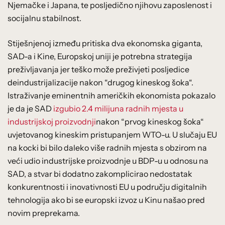
Njemačke i Japana, te posljedično njihovu zaposlenost i
socijalnu stabilnost.
Stiješnjenoj između pritiska dva ekonomska giganta,
SAD-a i Kine, Europskoj uniji je potrebna strategija
preživljavanja jer teško može preživjeti posljedice
deindustrijalizacije nakon “drugog kineskog šoka“.
Istraživanje eminentnih američkih ekonomista pokazalo
je da je SAD
izgubio 2.4 milijuna radnih mjesta u
industrijskoj proizvodnji
nakon “prvog kineskog šoka“
uvjetovanog kineskim pristupanjem WTO-u. U slučaju EU
na kocki bi bilo daleko više radnih mjesta s obzirom na
veći udio industrijske proizvodnje u BDP-u u odnosu na
SAD, a stvar bi dodatno zakomplicirao nedostatak
konkurentnosti i inovativnosti EU u području digitalnih
tehnologija ako bi se europski izvoz u Kinu našao pred
novim preprekama.