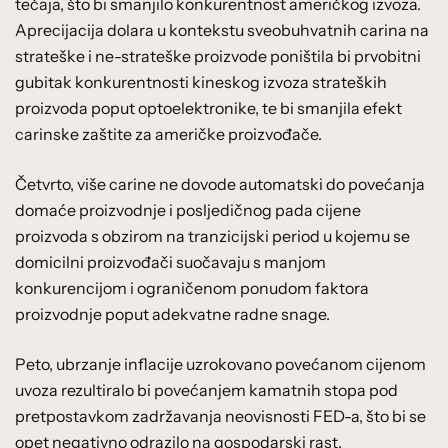
tečaja, što bi smanjilo konkurentnost američkog izvoza.
Aprecijacija dolara u kontekstu sveobuhvatnih carina na
strateške i ne-strateške proizvode poništila bi prvobitni
gubitak konkurentnosti kineskog izvoza strateških
proizvoda poput optoelektronike, te bi smanjila efekt
carinske zaštite za američke proizvođače.
Četvrto, više carine ne dovode automatski do povećanja
domaće proizvodnje i posljedičnog pada cijene
proizvoda s obzirom na tranzicijski period u kojemu se
domicilni proizvođači suočavaju s manjom
konkurencijom i ograničenom ponudom faktora
proizvodnje poput adekvatne radne snage.
Peto, ubrzanje inflacije uzrokovano povećanom cijenom
uvoza rezultiralo bi povećanjem kamatnih stopa pod
pretpostavkom zadržavanja neovisnosti FED-a, što bi se
opet negativno odrazilo na gospodarski rast.