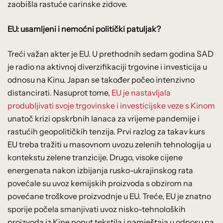
zaobišla rastuće carinske zidove.
EU: usamljeni i nemoćni politički patuljak?
Treći važan akter je EU. U prethodnih sedam godina SAD
je radio na aktivnoj diverzifikaciji trgovine i investicija u
odnosu na Kinu. Japan se također počeo intenzivno
distancirati. Nasuprot tome,
EU je nastavljala
produbljivati svoje trgovinske i investicijske veze s Kinom
unatoč krizi opskrbnih lanaca za vrijeme pandemije i
rastućih geopolitičkih tenzija. Prvi razlog za takav kurs
EU treba tražiti u masovnom uvozu zelenih tehnologija u
kontekstu zelene tranzicije. Drugo, visoke cijene
energenata nakon izbijanja rusko-ukrajinskog rata
povećale su uvoz kemijskih proizvoda s obzirom na
povećane troškove proizvodnje u EU. Treće, EU je znatno
sporije počela smanjivati uvoz nisko-tehnoloških
proizvoda iz Kine poput tekstila i namještaja u odnosu na