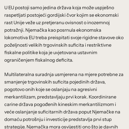
U EU postoji samo jedina država koja može uspješno
raspetljati postojeći gordijski čvor kojim se ekonomski
rast Unije veže uz pretjeranu ovisnost o inozemnoj
potražnji. Njemačka kao posrnula ekonomska
lokomotiva EU treba preispitati svoje rigidne stavove oko
poželjnosti velikih trgovinskih suficita i restriktivne
fiskalne politike koja je uvjetovana ustavnim
ograničenjem fiskalnog deficita.
Multilateralna suradnja usmjerena na mjere potrebne za
smanjenje trgovinskih suficita pojedinih država,
pogotovo onih koje se oslanjaju na agresivni
merkantilizam, predstavljaju prvi korak. Koordinirane
carine država pogođenih kineskim merkantilizmom i
veće oslanjanje suficitarnih država poput Njemačke na
domaću potrošnju i investicije predstavlja prvi stup
strategije. Njemačka mora osvijestiti ono što je davnih