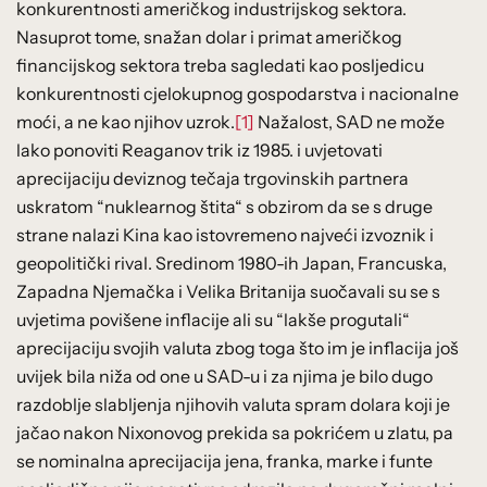
konkurentnosti američkog industrijskog sektora.
Nasuprot tome, snažan dolar i primat američkog
financijskog sektora treba sagledati kao posljedicu
konkurentnosti cjelokupnog gospodarstva i nacionalne
moći, a ne kao njihov uzrok.
[1]
Nažalost, SAD ne može
lako ponoviti Reaganov trik iz 1985. i uvjetovati
aprecijaciju deviznog tečaja trgovinskih partnera
uskratom “nuklearnog štita“ s obzirom da se s druge
strane nalazi Kina kao istovremeno najveći izvoznik i
geopolitički rival. Sredinom 1980-ih Japan, Francuska,
Zapadna Njemačka i Velika Britanija suočavali su se s
uvjetima povišene inflacije ali su “lakše progutali“
aprecijaciju svojih valuta zbog toga što im je inflacija još
uvijek bila niža od one u SAD-u i za njima je bilo dugo
razdoblje slabljenja njihovih valuta spram dolara koji je
jačao nakon Nixonovog prekida sa pokrićem u zlatu, pa
se nominalna aprecijacija jena, franka, marke i funte