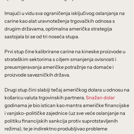
Imajući u vidu sva ograničenja isključivog oslanjanja na
carine kao alat uravnoteženja trgovačkih odnosa s
drugim državama, optimalna američka strategija
sastojala bi se od tri noseća stupa.
Prvi stup čine kalibrirane carine na kineske proizvode u
strateškim sektorima s ciljem smanjenja ovisnosti i
preusmjeravanja američke potražnje na domaće i
proizvode savezničkih država.
Drugi stup čini slabiji tečaj američkog dolara u odnosu na
košaricu valuta trgovinskih partnera.
Snažan dolar
godinama je bio istican kao mantra američke financijske
i vanjsko-političke zajednice (uz sve veće oslanjanje na
politiku financijskih sankcija protiv suprotstavljenih
režima), te je indirektno produbljivao probleme