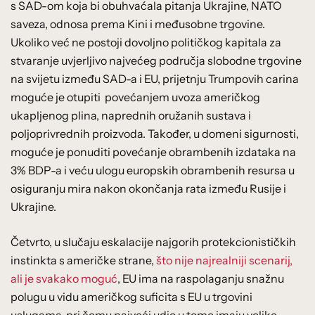
s SAD-om koja bi obuhvaćala pitanja Ukrajine, NATO
saveza, odnosa prema Kini i međusobne trgovine.
Ukoliko već ne postoji dovoljno političkog kapitala za
stvaranje uvjerljivo najvećeg područja slobodne trgovine
na svijetu između SAD-a i EU, prijetnju Trumpovih carina
moguće je otupiti povećanjem uvoza američkog
ukapljenog plina, naprednih oružanih sustava i
poljoprivrednih proizvoda. Također, u domeni sigurnosti,
moguće je ponuditi povećanje obrambenih izdataka na
3% BDP-a i veću ulogu europskih obrambenih resursa u
osiguranju mira nakon okončanja rata između Rusije i
Ukrajine.
Četvrto, u slučaju eskalacije najgorih protekcionističkih
instinkta s američke strane,
što nije najrealniji scenarij,
ali je svakako moguć
, EU ima na raspolaganju snažnu
polugu u vidu američkog suficita s EU u trgovini
uslugama, pri čemu najveći udio u tome imaju velike