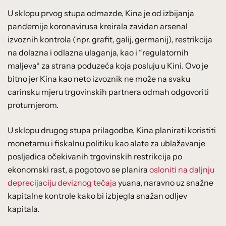
U sklopu prvog stupa odmazde, Kina je od izbijanja
pandemije koronavirusa kreirala zavidan arsenal
izvoznih kontrola (npr. grafit, galij, germanij), restrikcija
na dolazna i odlazna ulaganja, kao i “regulatornih
maljeva“ za strana poduzeća koja posluju u Kini. Ovo je
bitno jer Kina kao neto izvoznik ne može na svaku
carinsku mjeru trgovinskih partnera odmah odgovoriti
protumjerom.
U sklopu drugog stupa prilagodbe, Kina planirati koristiti
monetarnu i fiskalnu politiku kao alate za ublažavanje
posljedica očekivanih trgovinskih restrikcija po
ekonomski rast, a pogotovo se planira
osloniti na daljnju
deprecijaciju deviznog tečaja
yuana, naravno uz snažne
kapitalne kontrole kako bi izbjegla snažan odljev
kapitala.