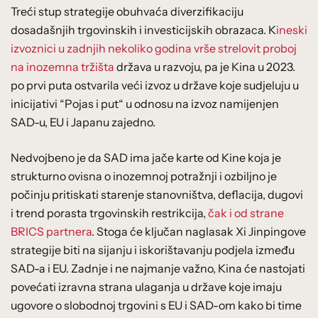
Treći stup strategije obuhvaća diverzifikaciju
dosadašnjih trgovinskih i investicijskih obrazaca. K
ineski
izvoznici u zadnjih nekoliko godina vrše strelovit proboj
na inozemna tržišta
država u razvoju, pa je Kina u 2023.
po prvi puta ostvarila veći izvoz u države koje sudjeluju u
inicijativi “Pojas i put“ u odnosu na izvoz namijenjen
SAD-u, EU i Japanu zajedno.
Nedvojbeno je da SAD ima jače karte od Kine koja je
strukturno ovisna o inozemnoj potražnji i ozbiljno je
počinju pritiskati starenje stanovništva, deflacija, dugovi
i trend porasta trgovinskih restrikcija,
čak i od strane
BRICS partnera
. Stoga će ključan naglasak Xi Jinpingove
strategije biti na sijanju i iskorištavanju podjela između
SAD-a i EU. Zadnje i ne najmanje važno, Kina će nastojati
povećati izravna strana ulaganja u države koje imaju
ugovore o slobodnoj trgovini s EU i SAD-om kako bi time