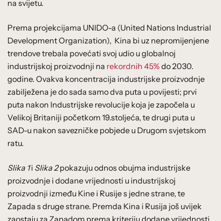
na svijetu.
Prema projekcijama UNIDO-a (United Nations Industrial
Development Organization), Kina bi uz nepromijenjene
trendove trebala povećati svoj udio u globalnoj
industrijskoj proizvodnji na
rekordnih 45%
do 2030.
godine. Ovakva koncentracija industrijske proizvodnje
zabilježena je do sada samo dva puta u povijesti; prvi
puta nakon Industrijske revolucije koja je započela u
Velikoj Britaniji početkom 19.stoljeća, te drugi puta u
SAD-u nakon savezničke pobjede u Drugom svjetskom
ratu.
Slika 1
i
Slika 2
pokazuju odnos obujma industrijske
proizvodnje i dodane vrijednosti u industrijskoj
proizvodnji između Kine i Rusije s jedne strane, te
Zapada s druge strane. Premda Kina i Rusija još uvijek
zaostaju za Zapadom prema kriteriju dodane vrijednosti,