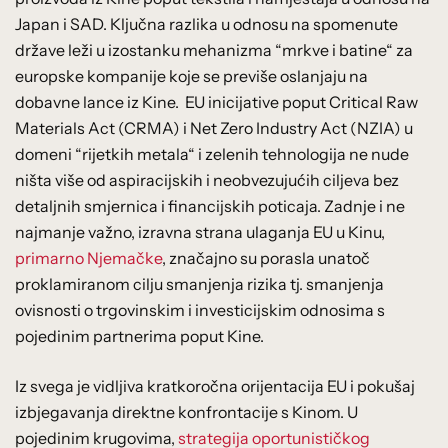
Japan i SAD. Ključna razlika u odnosu na spomenute
države leži u izostanku mehanizma “mrkve i batine“ za
europske kompanije koje se previše oslanjaju na
dobavne lance iz Kine. EU inicijative poput Critical Raw
Materials Act (CRMA) i Net Zero Industry Act (NZIA) u
domeni “rijetkih metala“ i zelenih tehnologija ne nude
ništa više od aspiracijskih i neobvezujućih ciljeva bez
detaljnih smjernica i financijskih poticaja. Zadnje i ne
najmanje važno, izravna strana ulaganja EU u Kinu,
primarno Njemačke
, značajno su porasla unatoč
proklamiranom cilju smanjenja rizika tj. smanjenja
ovisnosti o trgovinskim i investicijskim odnosima s
pojedinim partnerima poput Kine.
Iz svega je vidljiva kratkoročna orijentacija EU i pokušaj
izbjegavanja direktne konfrontacije s Kinom. U
pojedinim krugovima,
strategija oportunističkog