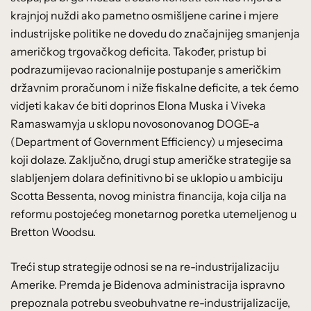
krajnjoj nuždi ako pametno osmišljene carine i mjere
industrijske politike ne dovedu do značajnijeg smanjenja
američkog trgovačkog deficita. Također, pristup bi
podrazumijevao racionalnije postupanje s američkim
državnim proračunom i niže fiskalne deficite, a tek ćemo
vidjeti kakav će biti doprinos Elona Muska i Viveka
Ramaswamyja u sklopu novosonovanog DOGE-a
(Department of Government Efficiency) u mjesecima
koji dolaze. Zaključno, drugi stup američke strategije sa
slabljenjem dolara definitivno bi se uklopio u ambiciju
Scotta Bessenta, novog ministra financija, koja cilja na
reformu postojećeg monetarnog poretka utemeljenog u
Bretton Woodsu.
Treći stup strategije odnosi se na re-industrijalizaciju
Amerike. Premda je Bidenova administracija ispravno
prepoznala potrebu sveobuhvatne re-industrijalizacije,