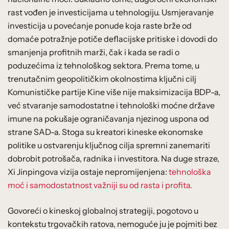
rast vođen je investicijama u tehnologiju. Usmjeravanje
investicija u povećanje ponude koja raste brže od
domaće potražnje potiče deflacijske pritiske i dovodi do
smanjenja profitnih marži, čak i kada se radi o
poduzećima iz tehnološkog sektora. Prema tome, u
trenutačnim geopolitičkim okolnostima ključni cilj
Komunističke partije Kine više nije maksimizacija BDP-a,
već stvaranje samodostatne i tehnološki moćne države
imune na pokušaje ograničavanja njezinog uspona od
strane SAD-a. Stoga su kreatori kineske ekonomske
politike u ostvarenju ključnog cilja spremni zanemariti
dobrobit potrošača, radnika i investitora. Na duge straze,
Xi Jinpingova vizija ostaje nepromijenjena:
tehnološka
moć i samodostatnost važniji su od rasta i profita.
Govoreći o kineskoj globalnoj strategiji, pogotovo u
kontekstu trgovačkih ratova, nemoguće ju je pojmiti bez