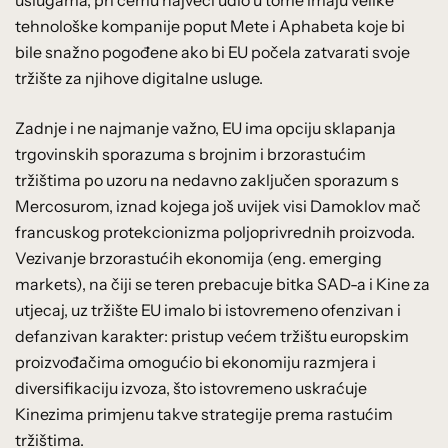
tehnološke kompanije poput Mete i Aphabeta koje bi
bile snažno pogođene ako bi EU počela zatvarati svoje
tržište za njihove digitalne usluge.
Zadnje i ne najmanje važno, EU ima opciju sklapanja
trgovinskih sporazuma s brojnim i brzorastućim
tržištima po uzoru na nedavno zaključen sporazum s
Mercosurom, iznad kojega još uvijek visi Damoklov mač
francuskog protekcionizma poljoprivrednih proizvoda.
Vezivanje brzorastućih ekonomija (eng. emerging
markets), na čiji se teren prebacuje bitka SAD-a i Kine za
utjecaj, uz tržište EU imalo bi istovremeno ofenzivan i
defanzivan karakter: pristup većem tržištu europskim
proizvođačima omogućio bi ekonomiju razmjera i
diversifikaciju izvoza, što istovremeno uskraćuje
Kinezima primjenu takve strategije prema rastućim
tržištima.