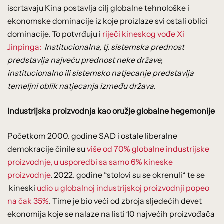
iscrtavaju Kina postavlja cilj globalne tehnološke i
ekonomske dominacije iz koje proizlaze svi ostali oblici
dominacije. To potvrđuju i
riječi kineskog vođe Xi
Jinpinga:
Institucionalna, tj. sistemska prednost
predstavlja najveću prednost neke države,
institucionalno ili sistemsko natjecanje predstavlja
temeljni oblik natjecanja između država.
Industrijska proizvodnja kao oružje globalne hegemonije
Početkom 2000. godine SAD i ostale liberalne
demokracije činile su
više od 70% globalne industrijske
proizvodnje, u usporedbi sa samo 6% kineske
proizvodnje
. 2022. godine “stolovi su se okrenuli“ te se
kineski
udio u globalnoj industrijskoj proizvodnji popeo
na čak 35%
. Time je bio veći od zbroja sljedećih devet
ekonomija koje se nalaze na listi 10 najvećih proizvođača