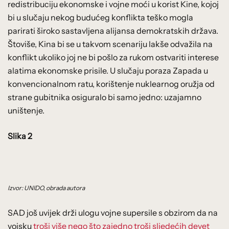
redistribuciju ekonomske i vojne moći u korist Kine, kojoj
bi u slučaju nekog budućeg konflikta teško mogla
parirati široko sastavljena alijansa demokratskih država.
Štoviše, Kina bi se u takvom scenariju lakše odvažila na
konflikt ukoliko joj ne bi pošlo za rukom ostvariti interese
alatima ekonomske prisile. U slučaju poraza Zapada u
konvencionalnom ratu, korištenje nuklearnog oružja od
strane gubitnika osiguralo bi samo jedno: uzajamno
uništenje.
Slika 2
Izvor: UNIDO, obrada autora
SAD još uvijek drži ulogu vojne supersile s obzirom da na
vojsku
troši više nego što zajedno troši sljedećih devet