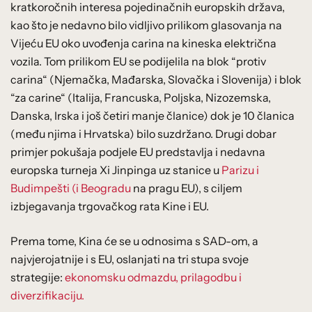
kratkoročnih interesa pojedinačnih europskih država,
kao što je nedavno bilo vidljivo prilikom glasovanja na
Vijeću EU oko uvođenja carina na kineska električna
vozila. Tom prilikom EU se podijelila na blok “protiv
carina“ (Njemačka, Mađarska, Slovačka i Slovenija) i blok
“za carine“ (Italija, Francuska, Poljska, Nizozemska,
Danska, Irska i još četiri manje članice) dok je 10 članica
(među njima i Hrvatska) bilo suzdržano. Drugi dobar
primjer pokušaja podjele EU predstavlja i nedavna
europska turneja Xi Jinpinga uz stanice u
Parizu i
Budimpešti (i Beogradu
na pragu EU), s ciljem
izbjegavanja trgovačkog rata Kine i EU.
Prema tome, Kina će se u odnosima s SAD-om, a
najvjerojatnije i s EU, oslanjati na tri stupa svoje
strategije:
ekonomsku odmazdu, prilagodbu i
diverzifikaciju.