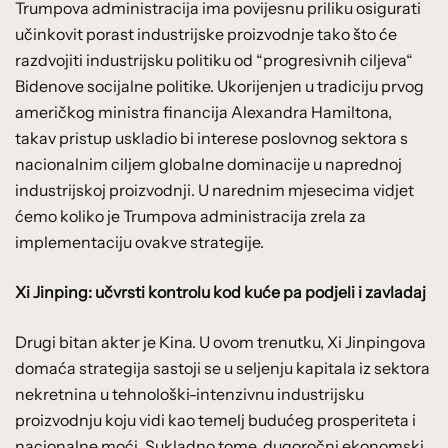
Trumpova administracija ima povijesnu priliku osigurati
učinkovit porast industrijske proizvodnje tako što će
razdvojiti industrijsku politiku od “progresivnih ciljeva“
Bidenove socijalne politike. Ukorijenjen u tradiciju prvog
američkog ministra financija Alexandra Hamiltona,
takav pristup uskladio bi interese poslovnog sektora s
nacionalnim ciljem globalne dominacije u naprednoj
industrijskoj proizvodnji. U narednim mjesecima vidjet
ćemo koliko je Trumpova administracija zrela za
implementaciju ovakve strategije.
Xi Jinping: učvrsti kontrolu kod kuće pa podjeli i zavladaj
Drugi bitan akter je Kina. U ovom trenutku, Xi Jinpingova
domaća strategija sastoji se u seljenju kapitala iz sektora
nekretnina u tehnološki-intenzivnu industrijsku
proizvodnju koju vidi kao temelj budućeg prosperiteta i
nacionalne moći. Sukladno tome, dugoročni ekonomski