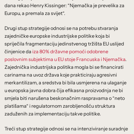
dana rekao Henry Kissinger: “Njemačka je prevelika za
Europu, a premala za svijet“.
Drugi stup strategije odnosi se na potrebu stvaranja
zajedničke europske industrijske politike koja bi
spriječila fragmentaciju jedinstvenog tržišta EU uslijed
činjenice da
iza 80% državne pomoći odobrene
poslovnim subjektima u EU stoje Francuska i Njemačka
.
Zajednička industrijska politika mogla bi se financirati
carinama na uvoz država koje prakticiraju agresivni
merkantilizam, a sredstva bi bila usmjerena na ulaganje
u europska javna dobra čija efikasna proizvodnja ne bi
smjela biti narušena beskonačnim raspravama o “neto
platišama“ i regulatornom zarobljenošću struktura
zaduženih za implementaciju takve politike.
Treći stup strategije odnosi se na intenziviranje suradnje