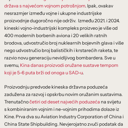
država s najvećom vojnom potrošnjom
. Ipak, ovakav
nesrazmjer između vojne i ukupne industrijske
proizvodnje dugoročno nije održiv. Između 2021. i 2024.
kineski vojno-industrijski kompleks proizveo je više od
400 modernih borbenih aviona i 20 velikih ratnih
brodova, udvostručio broj nuklearnih bojevnih glava i više
nego udvostručio broj balističkih i krstarećih raketa, te
razvio novu generaciju nevidljivog bombardera. Sve u
svemu,
Kina danas proizvodi oružane sustave tempom
koji je 5-6 puta brži od onoga u SAD-u
.
Proizvodnju predvode kineska državna poduzeća
zadužena za razvoj i opskrbu novim oružanim sustavima.
Trenutačno
četiri od deset najvećih poduzeća
na svijetu
s kombiniranim vojnim i ne-vojnim prihodima dolaze iz
Kine. Prva dva su Aviation Industry Corporation of China i
China State Shipbuilding. Nevjerojatno zvuči podatak da