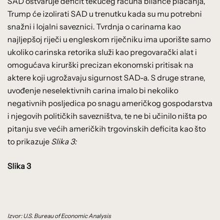
SAD ostvaruje deficit tekućeg računa bilance plaćanja,
Trump će izolirati SAD u trenutku kada su mu potrebni
snažni i lojalni saveznici. Tvrdnja o carinama kao
najljepšoj riječi u engleskom riječniku ima uporište samo
ukoliko carinska retorika služi kao pregovarački alat i
omogućava kirurški precizan ekonomski pritisak na
aktere koji ugrožavaju sigurnost SAD-a. S druge strane,
uvođenje neselektivnih carina imalo bi nekoliko
negativnih posljedica po snagu američkog gospodarstva
i njegovih političkih savezništva, te ne bi učinilo ništa po
pitanju sve većih američkih trgovinskih deficita kao što
to prikazuje
Slika 3:
Slika 3
Izvor: U.S. Bureau of Economic Analysis