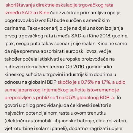
iskorištavanja direktne eskalacije trgovačkog rata
između SAD-a i Kine
čak zvuči kao primamljiva opcija,
pogotovo ako izvoz EU bude suočen s američkim
carinama. Takav scenarij bio je na djelu nakon izbijanja
prvog trgovačkog rata između SAD-a i Kine 2018. godine.
Ipak, ovoga puta takav scenarij nije realan. Kina ne samo
da nije spremna apsorbirati europski izvoz, već je
također počela istiskivati europske proizvođače na
njihovom domaćem terenu. Od 2010. godine udio
kineskog suficita u trgovini industrijskim dobrima u
odnosu na globalni BDP
skočio je s 0.75% na 1.7%, a udio
sume japanskog i njemačkog suficita istovremeno je
prepolovljen s približno 1 na 0.5% globalnog BDP-a
. To
govori u prilog predviđanju da će kineski sektori s
najvećim potencijalnom rasta u ovom trenutku
(električni automobili, litij-ionske baterije, elektrolizatori,
vjetroturbine i solarni paneli), dodatno nagrizati udjele