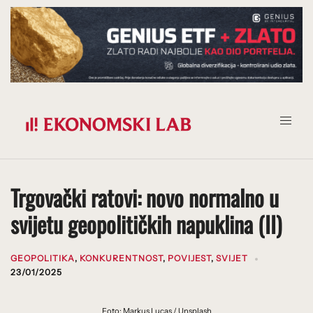
Prijeđi
na
sadržaj
Trgovački ratovi: novo normalno u
svijetu geopolitičkih napuklina (II)
GEOPOLITIKA
,
KONKURENTNOST
,
POVIJEST
,
SVIJET
23/01/2025
Foto: Markus Lucas / Unsplash