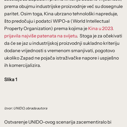
prema obujmu industrijske proizvodnje već su dosegnule
paritet. Osim toga, Kina ubrzano tehnološki napreduje,
što predočuju i podatci WIPO-a (World Intellectual
Property Organization) prema kojima je
Kina u 2023.
prijavila najviše patenata na svijetu
. Stoga je za očekivati
da će se jaz u industrijskoj proizvodnji sukladno kriteriju
dodane vrijednosti s vremenom smanjivati, pogotovo
ukoliko Zapad ne pojača istraživačke napore i uspješno
ih komercijalizira.
Slika 1
Izvor: UNIDO, obrada autora
Ostvarenje UNIDO-ovog scenarija zacementiralo bi