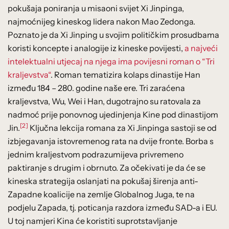
pokušaja poniranja u misaoni svijet Xi Jinpinga,
najmoćnijeg kineskog lidera nakon Mao Zedonga.
Poznato je da Xi Jinping u svojim političkim prosudbama
koristi koncepte i analogije iz kineske povijesti,
a najveći
intelektualni utjecaj na njega ima povijesni roman o “Tri
kraljevstva“
. Roman tematizira kolaps dinastije Han
između 184 – 280. godine naše ere. Tri zaraćena
kraljevstva, Wu, Wei i Han, dugotrajno su ratovala za
nadmoć prije ponovnog ujedinjenja Kine pod dinastijom
[2]
Jin.
Ključna lekcija romana za Xi Jinpinga sastoji se od
izbjegavanja istovremenog rata na dvije fronte. Borba s
jednim kraljestvom podrazumijeva privremeno
paktiranje s drugim i obrnuto. Za očekivati je da će se
kineska strategija oslanjati na pokušaj širenja anti-
Zapadne koalicije na zemlje Globalnog Juga, te na
podjelu Zapada, tj. poticanja razdora između SAD-a i EU.
U toj namjeri Kina će koristiti suprotstavljanje