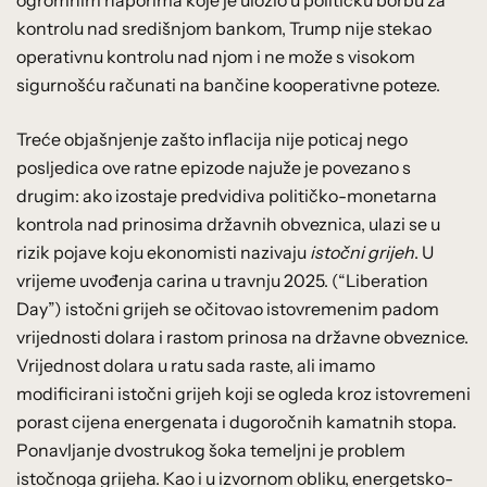
ogromnim naporima koje je uložio u političku borbu za
kontrolu nad središnjom bankom, Trump nije stekao
operativnu kontrolu nad njom i ne može s visokom
sigurnošću računati na bančine kooperativne poteze.
Treće objašnjenje zašto inflacija nije poticaj nego
posljedica ove ratne epizode najuže je povezano s
drugim: ako izostaje predvidiva političko-monetarna
kontrola nad prinosima državnih obveznica, ulazi se u
rizik pojave koju ekonomisti nazivaju
istočni grijeh
. U
vrijeme uvođenja carina u travnju 2025. (“Liberation
Day”) istočni grijeh se očitovao istovremenim padom
vrijednosti dolara i rastom prinosa na državne obveznice.
Vrijednost dolara u ratu sada raste, ali imamo
modificirani istočni grijeh koji se ogleda kroz istovremeni
porast cijena energenata i dugoročnih kamatnih stopa.
Ponavljanje dvostrukog šoka temeljni je problem
istočnoga grijeha. Kao i u izvornom obliku, energetsko-