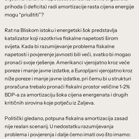
prihoda (i deficita) radi amortizacije rasta cijena energije
mogu “priuštiti”?
Rat na Bliskom istoku i energetski šok predstavlja
katalizator koji razotkriva fiskalne napetosti širom
svijeta. Kada bi razumijevanje problema fiskalne
napetosti i povjerenje javnosti bili veći, svatko bi mogao
pronaći svoje rješenje. Amerikanci vjerojatno kroz veće
poreze i manje javne izdatke, a Europljani vjerojatno kroz
niže poreze i manje javne izdatke, pri čemu bi u strukturi
proračuna trebalo pronaći fiskalni prostor veličine 1-2%
BDP-a za amortizaciju šoka cijena energenata i drugih
kritičnih sirovina koje potječu iz Zaljeva.
Politički gledano, potpuna fiskalna amortizacija zasad
nije realan scenarij. U nedostatku razumijevanja
problema i povjerenja i dalje ćemo imati ovo što imamo: