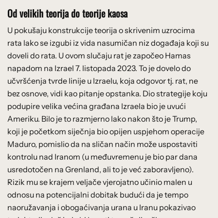
Od velikih teorija do teorije kaosa
U pokušaju konstrukcije teorija o skrivenim uzrocima
rata lako se izgubi iz vida nasumičan niz događaja koji su
doveli do rata. U ovom slučaju rat je započeo Hamas
napadom na Izrael 7. listopada 2023. To je dovelo do
učvršćenja tvrde linije u Izraelu, koja odgovor tj. rat, ne
bez osnove, vidi kao pitanje opstanka. Dio strategije koju
podupire velika većina građana Izraela bio je uvući
Ameriku. Bilo je to razmjerno lako nakon što je Trump,
koji je početkom siječnja bio opijen uspjehom operacije
Maduro, pomislio da na sličan način može uspostaviti
kontrolu nad Iranom (u međuvremenu je bio par dana
usredotočen na Grenland, ali to je već zaboravljeno).
Rizik mu se krajem veljače vjerojatno učinio malen u
odnosu na potencijalni dobitak budući da je tempo
naoružavanja i obogaćivanja urana u Iranu pokazivao