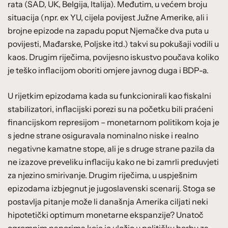
rata (SAD, UK, Belgija, Italija). Međutim, u većem broju
situacija (npr. ex YU, cijela povijest Južne Amerike, ali i
brojne epizode na zapadu poput Njemačke dva puta u
povijesti, Mađarske, Poljske itd.) takvi su pokušaji vodili u
kaos. Drugim riječima, povijesno iskustvo poučava koliko
je teško inflacijom oboriti omjere javnog duga i BDP-a.
U rijetkim epizodama kada su funkcionirali kao fiskalni
stabilizatori, inflacijski porezi su na početku bili praćeni
financijskom represijom – monetarnom politikom koja je
s jedne strane osiguravala nominalno niske i realno
negativne kamatne stope, ali je s druge strane pazila da
ne izazove preveliku inflaciju kako ne bi zamrli preduvjeti
za njezino smirivanje. Drugim riječima, u uspješnim
epizodama izbjegnut je jugoslavenski scenarij. Stoga se
postavlja pitanje može li današnja Amerika ciljati neki
hipotetički optimum monetarne ekspanzije? Unatoč