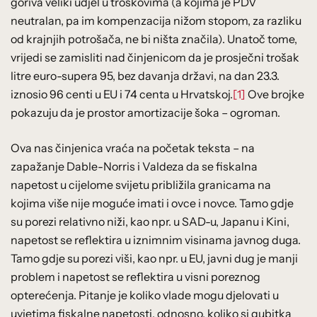
goriva veliki udjel u troškovima (a kojima je PDV
neutralan, pa im kompenzacija nižom stopom, za razliku
od krajnjih potrošača, ne bi ništa značila). Unatoč tome,
vrijedi se zamisliti nad činjenicom da je prosječni trošak
litre euro-supera 95, bez davanja državi, na dan 23.3.
iznosio 96 centi u EU i 74 centa u Hrvatskoj.
[1]
Ove brojke
pokazuju da je prostor amortizacije šoka – ogroman.
Ova nas činjenica vraća na početak teksta – na
zapažanje Dable-Norris i Valdeza da se fiskalna
napetost u cijelome svijetu približila granicama na
kojima više nije moguće imati i ovce i novce. Tamo gdje
su porezi relativno niži, kao npr. u SAD-u, Japanu i Kini,
napetost se reflektira u iznimnim visinama javnog duga.
Tamo gdje su porezi viši, kao npr. u EU, javni dug je manji
problem i napetost se reflektira u visni poreznog
opterećenja. Pitanje je koliko vlade mogu djelovati u
uvjetima fiskalne napetosti, odnosno, koliko si gubitka