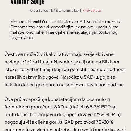
Velimir Šonje
Glavni urednik
/
Ekonomski lab
|
Više objava
Ekonomski analitičar, vlasnik i direktor Arhivanalitike i urednik
Ekonomskog laba s dugogodišnjim iskustvom u područjima
makroekonomske i financijske analize, ulaganja i poslovnog
savjetovanja.
Često se može čuti kako ratovi imaju svoje skrivene
razloge. Možda i imaju. Navodno je cilj rata na Bliskom
istoku izazvati inflaciju koja će poništiti realnu vrijednost
naraslih državnih dugova. Naročito u SAD-u, gdje se
fiskalni deficit godinama ne uspijeva staviti pod nadzor.
Ova priča započinje konstatacijom da posrnulom
federalnom proračunu SAD-a (deficit 6,5-7% BDP-a,
bruto konsolidirani javni dug opće države 122% BDP-a)
pogoduju više cijene goriva. SAD proizvodi 70-80%
energenata za vlastite potrebe, dio izvozi (manji dio uvozi