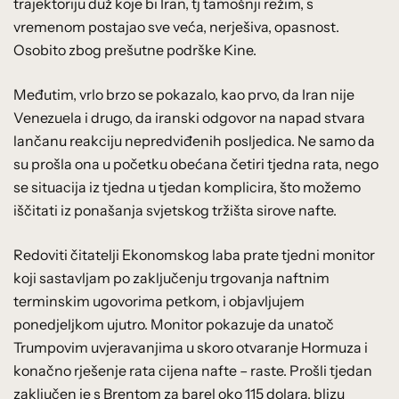
trajektoriju duž koje bi Iran, tj tamošnji režim, s
vremenom postajao sve veća, nerješiva, opasnost.
Osobito zbog prešutne podrške Kine.
Međutim, vrlo brzo se pokazalo, kao prvo, da Iran nije
Venezuela i drugo, da iranski odgovor na napad stvara
lančanu reakciju nepredviđenih posljedica. Ne samo da
su prošla ona u početku obećana četiri tjedna rata, nego
se situacija iz tjedna u tjedan komplicira, što možemo
iščitati iz ponašanja svjetskog tržišta sirove nafte.
Redoviti čitatelji Ekonomskog laba prate tjedni monitor
koji sastavljam po zaključenju trgovanja naftnim
terminskim ugovorima petkom, i objavljujem
ponedjeljkom ujutro. Monitor pokazuje da unatoč
Trumpovim uvjeravanjima u skoro otvaranje Hormuza i
konačno rješenje rata cijena nafte – raste. Prošli tjedan
zaključen je s Brentom za barel oko 115 dolara, blizu