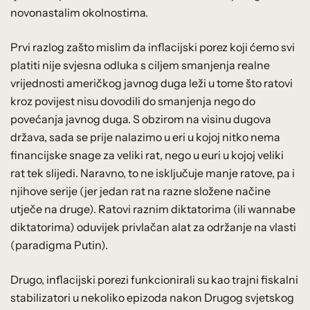
novonastalim okolnostima.
Prvi razlog zašto mislim da inflacijski porez koji ćemo svi
platiti nije svjesna odluka s ciljem smanjenja realne
vrijednosti američkog javnog duga leži u tome što ratovi
kroz povijest nisu dovodili do smanjenja nego do
povećanja javnog duga. S obzirom na visinu dugova
država, sada se prije nalazimo u eri u kojoj nitko nema
financijske snage za veliki rat, nego u euri u kojoj veliki
rat tek slijedi. Naravno, to ne isključuje manje ratove, pa i
njihove serije (jer jedan rat na razne složene načine
utječe na druge). Ratovi raznim diktatorima (ili wannabe
diktatorima) oduvijek privlačan alat za održanje na vlasti
(paradigma Putin).
Drugo, inflacijski porezi funkcionirali su kao trajni fiskalni
stabilizatori u nekoliko epizoda nakon Drugog svjetskog