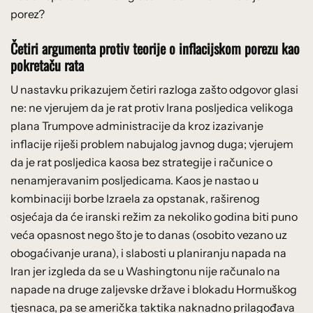
porez?
Četiri argumenta protiv teorije o inflacijskom porezu kao
pokretaču rata
U nastavku prikazujem četiri razloga zašto odgovor glasi
ne: ne vjerujem da je rat protiv Irana posljedica velikoga
plana Trumpove administracije da kroz izazivanje
inflacije riješi problem nabujalog javnog duga; vjerujem
da je rat posljedica kaosa bez strategije i računice o
nenamjeravanim posljedicama. Kaos je nastao u
kombinaciji borbe Izraela za opstanak, raširenog
osjećaja da će iranski režim za nekoliko godina biti puno
veća opasnost nego što je to danas (osobito vezano uz
obogaćivanje urana), i slabosti u planiranju napada na
Iran jer izgleda da se u Washingtonu nije računalo na
napade na druge zaljevske države i blokadu Hormuškog
tjesnaca, pa se američka taktika naknadno prilagođava