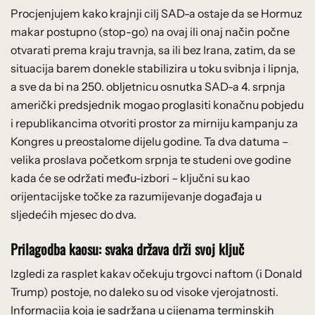
Procjenjujem kako krajnji cilj SAD-a ostaje da se Hormuz
makar postupno (stop-go) na ovaj ili onaj način počne
otvarati prema kraju travnja, sa ili bez Irana, zatim, da se
situacija barem donekle stabilizira u toku svibnja i lipnja,
a sve da bi na 250. obljetnicu osnutka SAD-a 4. srpnja
američki predsjednik mogao proglasiti konačnu pobjedu
i republikancima otvoriti prostor za mirniju kampanju za
Kongres u preostalome dijelu godine. Ta dva datuma –
velika proslava početkom srpnja te studeni ove godine
kada će se održati među-izbori – ključni su kao
orijentacijske točke za razumijevanje događaja u
sljedećih mjesec do dva.
Prilagodba kaosu: svaka država drži svoj ključ
Izgledi za rasplet kakav očekuju trgovci naftom (i Donald
Trump) postoje, no daleko su od visoke vjerojatnosti.
Informacija koja je sadržana u cijenama terminskih