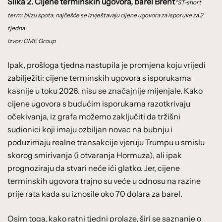
Slika 2. Cijene terminskih ugovora, barel Brent
*ST-short
term; blizu spota, najčešće se izvještavaju cijene ugovora za isporuke za 2
tjedna
Izvor: CME Group
Ipak, prošloga tjedna nastupila je promjena koju vrijedi
zabilježiti: cijene terminskih ugovora s isporukama
kasnije u toku 2026. nisu se značajnije mijenjale. Kako
cijene ugovora s budućim isporukama razotkrivaju
očekivanja, iz grafa možemo zaključiti da tržišni
sudionici koji imaju ozbiljan novac na bubnju i
poduzimaju realne transakcije vjeruju Trumpu u smislu
skorog smirivanja (i otvaranja Hormuza), ali ipak
prognoziraju da stvari neće ići glatko. Jer, cijene
terminskih ugovora trajno su veće u odnosu na razine
prije rata kada su iznosile oko 70 dolara za barel.
Osim toga, kako ratni tjedni prolaze, širi se saznanje o