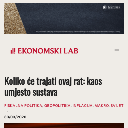
Prijeđi
na
sadržaj
Koliko će trajati ovaj rat: kaos
umjesto sustava
FISKALNA POLITIKA
,
GEOPOLITIKA
,
INFLACIJA
,
MAKRO
,
SVIJET
30/03/2026