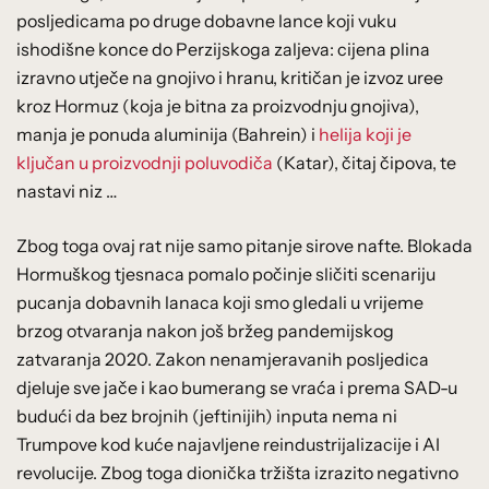
posljedicama po druge dobavne lance koji vuku
ishodišne konce do Perzijskoga zaljeva: cijena plina
izravno utječe na gnojivo i hranu, kritičan je izvoz uree
kroz Hormuz (koja je bitna za proizvodnju gnojiva),
manja je ponuda aluminija (Bahrein) i
helija koji je
ključan u proizvodnji poluvodiča
(Katar), čitaj čipova, te
nastavi niz …
Zbog toga ovaj rat nije samo pitanje sirove nafte. Blokada
Hormuškog tjesnaca pomalo počinje sličiti scenariju
pucanja dobavnih lanaca koji smo gledali u vrijeme
brzog otvaranja nakon još bržeg pandemijskog
zatvaranja 2020. Zakon nenamjeravanih posljedica
djeluje sve jače i kao bumerang se vraća i prema SAD-u
budući da bez brojnih (jeftinijih) inputa nema ni
Trumpove kod kuće najavljene reindustrijalizacije i AI
revolucije. Zbog toga dionička tržišta izrazito negativno