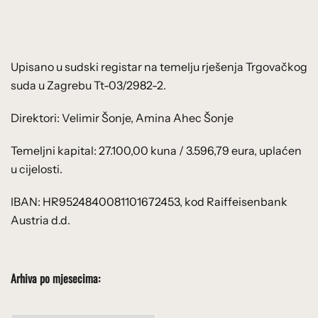
Upisano u sudski registar na temelju rješenja Trgovačkog
suda u Zagrebu Tt-03/2982-2.
Direktori: Velimir Šonje, Amina Ahec Šonje
Temeljni kapital: 27.100,00 kuna / 3.596,79 eura, uplaćen
u cijelosti.
IBAN: HR9524840081101672453, kod Raiffeisenbank
Austria d.d.
Arhiva po mjesecima: