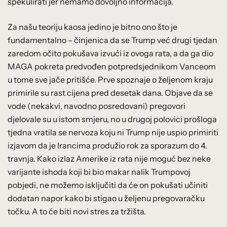
spekulirati jer nemamo dovoljno informacija.
Za našu teoriju kaosa jedino je bitno ono što je
fundamentalno – činjenica da se Trump već drugi tjedan
zaredom očito pokušava izvući iz ovoga rata, a da ga dio
MAGA pokreta predvođen potpredsjednikom Vanceom
u tome sve jače pritišće. Prve spoznaje o željenom kraju
primirile su rast cijena pred desetak dana. Objave da se
vode (nekakvi, navodno posredovani) pregovori
djelovale su u istom smjeru, no u drugoj polovici prošloga
tjedna vratila se nervoza koju ni Trump nije uspio primiriti
izjavom da je Irancima produžio rok za sporazum do 4.
travnja. Kako izlaz Amerike iz rata nije moguć bez neke
varijante ishoda koji bi bio makar nalik Trumpovoj
pobjedi, ne možemo isključiti da će on pokušati učiniti
dodatan napor kako bi stigao u željenu pregovaračku
točku. A to će biti novi stres za tržišta.