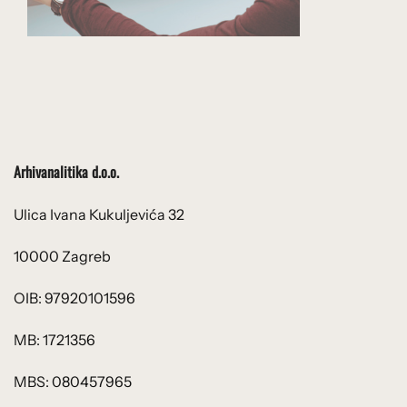
Arhivanalitika d.o.o.
Ulica Ivana Kukuljevića 32
10000 Zagreb
OIB: 97920101596
MB: 1721356
MBS: 080457965