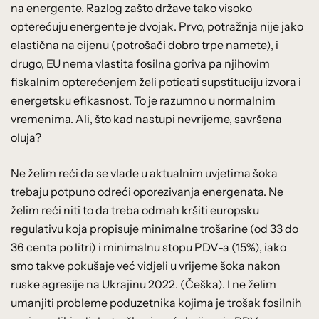
na energente. Razlog zašto države tako visoko
opterećuju energente je dvojak. Prvo, potražnja nije jako
elastična na cijenu (potrošači dobro trpe namete), i
drugo, EU nema vlastita fosilna goriva pa njihovim
fiskalnim opterećenjem želi poticati supstituciju izvora i
energetsku efikasnost. To je razumno u normalnim
vremenima. Ali, što kad nastupi nevrijeme, savršena
oluja?
Ne želim reći da se vlade u aktualnim uvjetima šoka
trebaju potpuno odreći oporezivanja energenata. Ne
želim reći niti to da treba odmah kršiti europsku
regulativu koja propisuje minimalne trošarine (od 33 do
36 centa po litri) i minimalnu stopu PDV-a (15%), iako
smo takve pokušaje već vidjeli u vrijeme šoka nakon
ruske agresije na Ukrajinu 2022. (Češka). I ne želim
umanjiti probleme poduzetnika kojima je trošak fosilnih