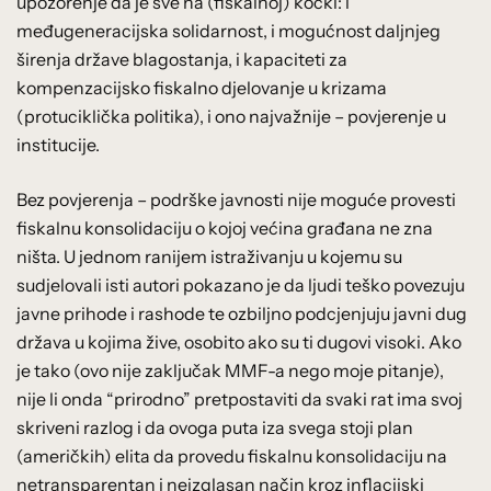
upozorenje da je sve na (fiskalnoj) kocki: i
međugeneracijska solidarnost, i mogućnost daljnjeg
širenja države blagostanja, i kapaciteti za
kompenzacijsko fiskalno djelovanje u krizama
(protuciklička politika), i ono najvažnije – povjerenje u
institucije.
Bez povjerenja – podrške javnosti nije moguće provesti
fiskalnu konsolidaciju o kojoj većina građana ne zna
ništa. U jednom ranijem istraživanju u kojemu su
sudjelovali isti autori pokazano je da ljudi teško povezuju
javne prihode i rashode te ozbiljno podcjenjuju javni dug
država u kojima žive, osobito ako su ti dugovi visoki. Ako
je tako (ovo nije zaključak MMF-a nego moje pitanje),
nije li onda “prirodno” pretpostaviti da svaki rat ima svoj
skriveni razlog i da ovoga puta iza svega stoji plan
(američkih) elita da provedu fiskalnu konsolidaciju na
netransparentan i neizglasan način kroz inflacijski