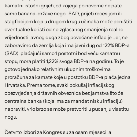
kamatni istočni grijeh, od kojega po novome ne pate
samo banana-države nego i SAD, prijeti recesijom ili
stagflacijom koja u drugom krugu učinaka može poništiti
eventualne koristi od neizglasanog smanjenja realne
vrijednosti javnog duga zbog povećane inflacije. Jer, ne
zaboravimo da zemlja koja ima javni dug od 122% BDP-a
(SAD), plaćajući samo 1 postotni bod veću kamatnu
stopu, mora platiti 1,22% svoga BDP-a na godinu. To je
gotovo jednako relativnim ukupnim troškovima
proračuna za kamate koje u postotku BDP-a plaća jedna
Hrvatska. Prema tome, svaki pokušaj inflacijskog
obezvrjeđenja državnih obveznica bez jamstva što će
centralna banka (koja ima za mandat nisku inflaciju)
napraviti, vrlo brzo se može pretvoriti u pucanj u vlastitu
nogu.
Četvrto, izbori za Kongres su za osam mjeseci, a