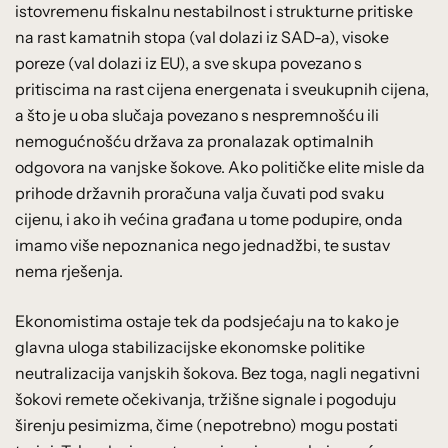
istovremenu fiskalnu nestabilnost i strukturne pritiske
na rast kamatnih stopa (val dolazi iz SAD-a), visoke
poreze (val dolazi iz EU), a sve skupa povezano s
pritiscima na rast cijena energenata i sveukupnih cijena,
a što je u oba slučaja povezano s nespremnošću ili
nemogućnošću država za pronalazak optimalnih
odgovora na vanjske šokove. Ako političke elite misle da
prihode državnih proračuna valja čuvati pod svaku
cijenu, i ako ih većina građana u tome podupire, onda
imamo više nepoznanica nego jednadžbi, te sustav
nema rješenja.
Ekonomistima ostaje tek da podsjećaju na to kako je
glavna uloga stabilizacijske ekonomske politike
neutralizacija vanjskih šokova. Bez toga, nagli negativni
šokovi remete očekivanja, tržišne signale i pogoduju
širenju pesimizma, čime (nepotrebno) mogu postati