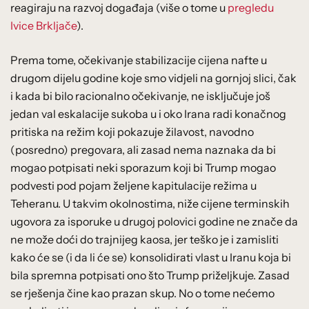
reagiraju na razvoj događaja (više o tome u
pregledu
Ivice Brkljače
).
Prema tome, očekivanje stabilizacije cijena nafte u
drugom dijelu godine koje smo vidjeli na gornjoj slici, čak
i kada bi bilo racionalno očekivanje, ne isključuje još
jedan val eskalacije sukoba u i oko Irana radi konačnog
pritiska na režim koji pokazuje žilavost, navodno
(posredno) pregovara, ali zasad nema naznaka da bi
mogao potpisati neki sporazum koji bi Trump mogao
podvesti pod pojam željene kapitulacije režima u
Teheranu. U takvim okolnostima, niže cijene terminskih
ugovora za isporuke u drugoj polovici godine ne znače da
ne može doći do trajnijeg kaosa, jer teško je i zamisliti
kako će se (i da li će se) konsolidirati vlast u Iranu koja bi
bila spremna potpisati ono što Trump priželjkuje. Zasad
se rješenja čine kao prazan skup. No o tome nećemo