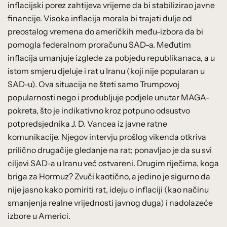
inflacijski porez zahtijeva vrijeme da bi stabilizirao javne
financije. Visoka inflacija morala bi trajati dulje od
preostalog vremena do američkih među-izbora da bi
pomogla federalnom proračunu SAD-a. Međutim
inflacija umanjuje izglede za pobjedu republikanaca, a u
istom smjeru djeluje i rat u Iranu (koji nije popularan u
SAD-u). Ova situacija ne šteti samo Trumpovoj
popularnosti nego i produbljuje podjele unutar MAGA-
pokreta, što je indikativno kroz potpuno odsustvo
potpredsjednika J. D. Vancea iz javne ratne
komunikacije. Njegov intervju prošlog vikenda otkriva
prilično drugačije gledanje na rat; ponavljao je da su svi
ciljevi SAD-a u Iranu već ostvareni. Drugim riječima, koga
briga za Hormuz? Zvuči kaotično, a jedino je sigurno da
nije jasno kako pomiriti rat, ideju o inflaciji (kao načinu
smanjenja realne vrijednosti javnog duga) i nadolazeće
izbore u Americi.