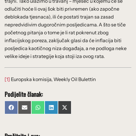
trajni. Tako ulazimo u travanj – mjesec u kojemu će se
odlučiti hoće li ovaj šok biti privremen (ako započne
deblokada tjesnaca), ili će postati trajan sa zasad
nepredvidivim dugoročnim posljedicama. A što se tiče
početnog pitanja o tome je li rat pokrenut zbog
inflacijskog poreza, zaključak glasi da će inflacija biti
posljedica kaotičnog niza događaja, a ne podloga neke
velike ideje i strategije koja stoji iza ovog rata.
[1]
Europska komisija, Weekly Oil Bulettin
Podijelite članak:
Share
Share
Share
Share
Share
Facebook
Email
WhatsApp
LinkedIn
X
on
on
on
on
on
(Twitter)