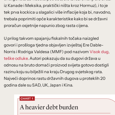
iz Kanade i Meksika, praktički ništa kroz Hormuz), i to je
tek prva kockica u slagalici više inflacije koja bi, navodno,
trebala poprimiti opće karakteristike kako bi se državni
proračun osjetnije napunio zbog rasta cijena.
U prilog takvom spajanju fiskalnih točaka naizgled
govori i prošloga tjedna objavljen izvještaj Ere Dable-
Norris i Rodriga Valdesa (MMF) pod nazivom
Visok dug,
teške odluke
. Autori pokazuju da su dugovi država u
odnosu na bruto domaći proizvod svijeta gotovo dostigli
razinu koju su bilježili na kraju Drugog svjetskog rata.
Najveći doprinos rastu državnih dugova u proteklih 20
godina dale su SAD, UK, Japan i Kina.