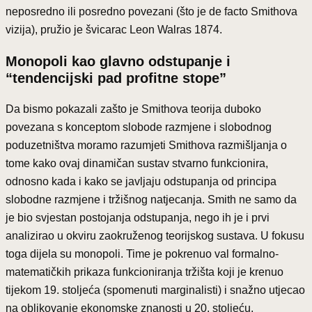
neposredno ili posredno povezani (što je de facto Smithova
vizija), pružio je švicarac Leon Walras 1874.
Monopoli kao glavno odstupanje i
“tendencijski pad profitne stope”
Da bismo pokazali zašto je Smithova teorija duboko
povezana s konceptom slobode razmjene i slobodnog
poduzetništva moramo razumjeti Smithova razmišljanja o
tome kako ovaj dinamičan sustav stvarno funkcionira,
odnosno kada i kako se javljaju odstupanja od principa
slobodne razmjene i tržišnog natjecanja. Smith ne samo da
je bio svjestan postojanja odstupanja, nego ih je i prvi
analizirao u okviru zaokruženog teorijskog sustava. U fokusu
toga dijela su monopoli. Time je pokrenuo val formalno-
matematičkih prikaza funkcioniranja tržišta koji je krenuo
tijekom 19. stoljeća (spomenuti marginalisti) i snažno utjecao
na oblikovanje ekonomske znanosti u 20. stoljeću.