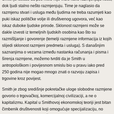
dok ljudi stalno nešto razmjenjuju. Time je naglasio da
razmjenu stvari i usluga među ljudima ne treba razumjeti kao
puki iskaz političke volje ili društvenog ugovora, već kao
iskaz duboke ljudske prirode. Sklonost razmjeni može se
dakle izvesti iz temeljnih ljudskih osobina kao što su
razmišljanje i govorenje (temelji razmjene informacija iz kojih
slijedi sklonost razmjeni predmeta i usluga). S današnjim
saznanjima o vezama između nastanka računanja i pisma i
širenja razmjene, možemo tvrditi da je Smith u
antropološkom i povijesnom smislu bio u pravu iako pred
250 godina nije mogao mnogo znati o razvoju zapisa i
trgovine kroz povijest.
Smith je zbog središnje pokretačke uloge slobodne razmjene
govorio o trgovačkoj, komercijalnoj civilizaciji, a ne o
kapitalizmu. Kapital u Smithovoj ekonomskoj teoriji jest bitan
čimbenik društvenosti koji omogućuje specijalizaciju, no