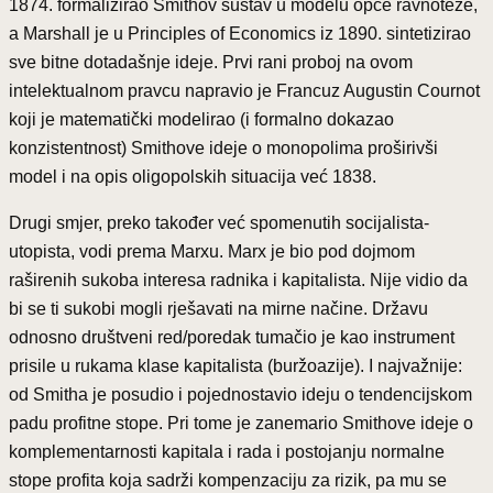
1874. formalizirao Smithov sustav u modelu opće ravnoteže,
a Marshall je u Principles of Economics iz 1890. sintetizirao
sve bitne dotadašnje ideje. Prvi rani proboj na ovom
intelektualnom pravcu napravio je Francuz Augustin Cournot
koji je matematički modelirao (i formalno dokazao
konzistentnost) Smithove ideje o monopolima proširivši
model i na opis oligopolskih situacija već 1838.
Drugi smjer, preko također već spomenutih socijalista-
utopista, vodi prema Marxu. Marx je bio pod dojmom
raširenih sukoba interesa radnika i kapitalista. Nije vidio da
bi se ti sukobi mogli rješavati na mirne načine. Državu
odnosno društveni red/poredak tumačio je kao instrument
prisile u rukama klase kapitalista (buržoazije). I najvažnije:
od Smitha je posudio i pojednostavio ideju o tendencijskom
padu profitne stope. Pri tome je zanemario Smithove ideje o
komplementarnosti kapitala i rada i postojanju normalne
stope profita koja sadrži kompenzaciju za rizik, pa mu se