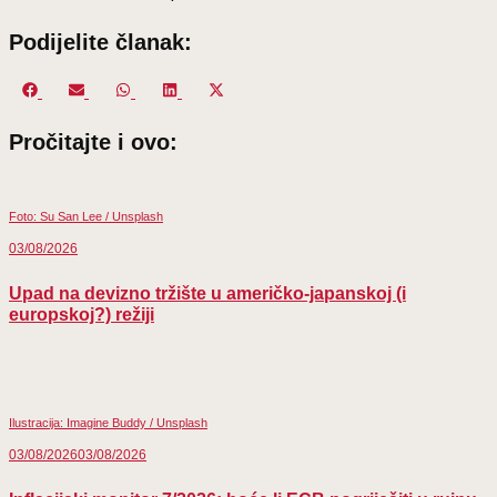
Podijelite članak:
Share
Share
Share
Share
Share
on
on
on
on
on
Pročitajte i ovo:
Facebook
Email
WhatsApp
LinkedIn
X
(Twitter)
Foto: Su San Lee / Unsplash
03/08/2026
Upad na devizno tržište u američko-japanskoj (i
europskoj?) režiji
Ilustracija: Imagine Buddy / Unsplash
03/08/2026
03/08/2026