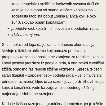
kroz perspektivu različitih društvenih sustava doći će
kasnije, uglavnom od strane kritičara kapitalizma –
socijalista utopista poput Louisa Blanca koji je oko
1840. skovao pojam kapitalizam);
produktivnost
, koju Smith povezuje s podjelom rada, i
tržišna razmjena
.
Smith polazi od toga da je kapital odnosno akumulacija
štednje u fizičkim oblicima koji pomažu proizvodnji
pretpostavka zaposlenosti, a ne zamjena za radnike. I kapital
i novi poslovi proizlaze iz podjele rada, a ona zavisi o veličini
tržišta odnosno raširenosti tržišne razmjene. Sprega te četiri
stvari (kapital – zaposlenost – podjela rada – veličina tržišta
odnosno razmjena) ključ je za razumijevanje Smithovih ideja
koje, u konačnici, vode ka zagovoru slobodnog tržišnog
natjecanja i slobodne razmjene.
Kada je tržišna razmjena ograničena (primjerice, jer je tržište