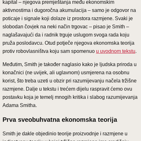
kapital – njegova premještanja među ekonomskim
aktivnostima i dugoročna akumulacija – samo je odgovor na
poticaje i signale koji dolaze iz prostora razmjene. Svaki je
slobodan čovjek na neki način trgovac – pisao je Smith –
naglašavajući da i radnik trguje uslugom svoga rada koju
pruža poslodavcu. Otud potječe njegova ekonomska teorija
protiv robovlasništva koju sam spomenuo
u uvodnom tekstu
.
Međutim, Smith je također naglasio kako je ljudska priroda u
konačnici (ne uvijek, ali uglavnom) usmjerena na osobnu
korist, što treba uzeti u obzir pri razumijevanju načela tržišne
razmjene. Dalje u tekstu i trećem dijelu raspravit ćemo ovu
postavku koja je temelj mnogih kritika i slabog razumijevanja
Adama Smitha.
Prva sveobuhvatna ekonomska teorija
Smith je dakle objedinio teorije proizvodnje i razmjene u