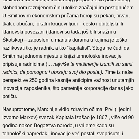
slobodnom razmjenom čini utoliko značajnijim postignućem.
U Smithovim ekonomskim pričama heroji su pekari, pivari,
tkalci, obućari, lokalni krugovi ljudi – često i obiteljski ili
klanovski povezani (klanovi su tada još bili snažni u
Škotskoj) – zaposleni u manufakturama u kojima je teško
razlikovati tko je radnik, a tko “kapitalist”. Stoga ne čudi da
Smith na jednome mjestu u knjizi tehnološke inovacije
pripisuje radnicima (…
najviše te mašinerije izumili su sami
radnici, da pomognu i ubrzaju svoj dio posla.). T
ime iz naše
perspektive 250 godina kasnije anticipira važnost unutarnjih
inovacija zaposlenika, što pametnije korporacije danas jako
potiču.
Nasuprot tome, Marx nije vidio zdravim očima. Prvi (i jedini
izvorno Marxov) svezak Kapitala izašao je 1867., više od 90
godina nakon Bogatstva naroda, u vrijeme kada su
tehnološki napredak i inovacije već postali sveprisutni i