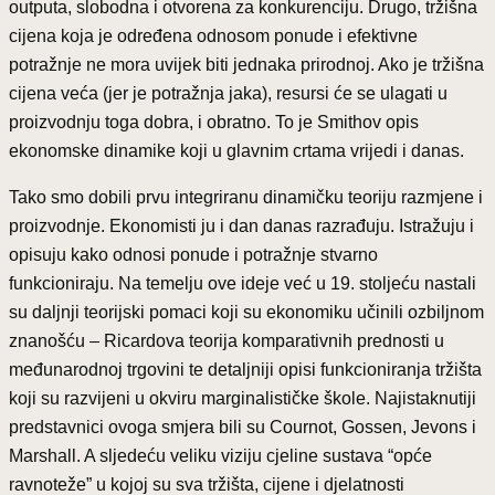
outputa, slobodna i otvorena za konkurenciju. Drugo, tržišna
cijena koja je određena odnosom ponude i efektivne
potražnje ne mora uvijek biti jednaka prirodnoj. Ako je tržišna
cijena veća (jer je potražnja jaka), resursi će se ulagati u
proizvodnju toga dobra, i obratno. To je Smithov opis
ekonomske dinamike koji u glavnim crtama vrijedi i danas.
Tako smo dobili prvu integriranu dinamičku teoriju razmjene i
proizvodnje. Ekonomisti ju i dan danas razrađuju. Istražuju i
opisuju kako odnosi ponude i potražnje stvarno
funkcioniraju. Na temelju ove ideje već u 19. stoljeću nastali
su daljnji teorijski pomaci koji su ekonomiku učinili ozbiljnom
znanošću – Ricardova teorija komparativnih prednosti u
međunarodnoj trgovini te detaljniji opisi funkcioniranja tržišta
koji su razvijeni u okviru marginalističke škole. Najistaknutiji
predstavnici ovoga smjera bili su Cournot, Gossen, Jevons i
Marshall. A sljedeću veliku viziju cjeline sustava “opće
ravnoteže” u kojoj su sva tržišta, cijene i djelatnosti