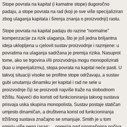
Stope povrata na kapital (i kamatne stope) dugoročno
padaju, a stope povrata na rad (koji je sve više specijaliziran
zbog ulaganja kapitala i širenja znanja o proizvodnji) rastu.
Stope povrata na kapital padaju do razine “normalne”
kompenzacije za rizik ulaganja, što je još jedna briljantna
ideja uklopljena u cjelovit sustav proizvodnje i razmjene: u
povratima na ulaganja sadržana je premija rizika. Nasuprot
tome, ako se trgovina i/ili proizvodnja mogu monopolizirati
(kao u imperijalizmu), stopa povrata na kapital neće pasti. U
takvoj situaciji visoke se profitne stope održavaju, a sustav
gubi unutarnju dinamiku jer kapital i rad ne sele u
proizvodnje čiji se proizvodi najviše traže na slobodnom
tržištu. Najveći dio koristi od funkcioniranja takvog sustava
prisvaja uska skupina monopolista. Sustav postaje statičan
umjesto dinamičan, a društvena korist od funkcioniranja
tržišnog sustava značajno se smanjuje. Smith je u tom
smislu više nego jasan:
…opresija nad siromašnima počiva