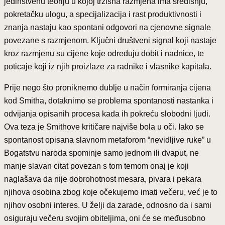
jedinstvenu teoriju u kojoj tržišna razmjena ima središnju,
pokretačku ulogu, a specijalizacija i rast produktivnosti i
znanja nastaju kao spontani odgovori na cjenovne signale
povezane s razmjenom. Ključni društveni signal koji nastaje
kroz razmjenu su cijene koje određuju dobit i nadnice, te
poticaje koji iz njih proizlaze za radnike i vlasnike kapitala.
Prije nego što proniknemo dublje u način formiranja cijena
kod Smitha, dotaknimo se problema spontanosti nastanka i
odvijanja opisanih procesa kada ih pokreću slobodni ljudi.
Ova teza je Smithove kritičare najviše bola u oči. Iako se
spontanost opisana slavnom metaforom “nevidljive ruke” u
Bogatstvu naroda spominje samo jednom ili dvaput, ne
manje slavan citat povezan s tom temom onaj je koji
naglašava da nije dobrohotnost mesara, pivara i pekara
njihova osobina zbog koje očekujemo imati večeru, već je to
njihov osobni interes. U želji da zarade, odnosno da i sami
osiguraju večeru svojim obiteljima, oni će se međusobno