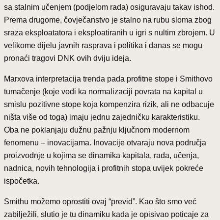
sa stalnim učenjem (podjelom rada) osiguravaju takav ishod.
Prema drugome, čovječanstvo je stalno na rubu sloma zbog
sraza eksploatatora i eksploatiranih u igri s nultim zbrojem. U
velikome dijelu javnih rasprava i politika i danas se mogu
pronaći tragovi DNK ovih dviju ideja.
Marxova interpretacija trenda pada profitne stope i Smithovo
tumačenje (koje vodi ka normalizaciji povrata na kapital u
smislu pozitivne stope koja kompenzira rizik, ali ne odbacuje
ništa više od toga) imaju jednu zajedničku karakteristiku.
Oba ne poklanjaju dužnu pažnju ključnom modernom
fenomenu – inovacijama. Inovacije otvaraju nova područja
proizvodnje u kojima se dinamika kapitala, rada, učenja,
nadnica, novih tehnologija i profitnih stopa uvijek pokreće
ispočetka.
Smithu možemo oprostiti ovaj “previd”. Kao što smo već
zabilježili, slutio je tu dinamiku kada je opisivao poticaje za