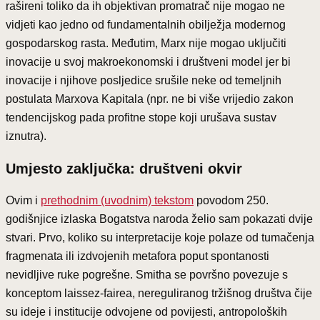
rašireni toliko da ih objektivan promatrač nije mogao ne
vidjeti kao jedno od fundamentalnih obilježja modernog
gospodarskog rasta. Međutim, Marx nije mogao uključiti
inovacije u svoj makroekonomski i društveni model jer bi
inovacije i njihove posljedice srušile neke od temeljnih
postulata Marxova Kapitala (npr. ne bi više vrijedio zakon
tendencijskog pada profitne stope koji urušava sustav
iznutra).
Umjesto zaključka: društveni okvir
Ovim i
prethodnim (uvodnim) tekstom
povodom 250.
godišnjice izlaska Bogatstva naroda želio sam pokazati dvije
stvari. Prvo, koliko su interpretacije koje polaze od tumačenja
fragmenata ili izdvojenih metafora poput spontanosti
nevidljive ruke pogrešne. Smitha se površno povezuje s
konceptom laissez-fairea, nereguliranog tržišnog društva čije
su ideje i institucije odvojene od povijesti, antropoloških