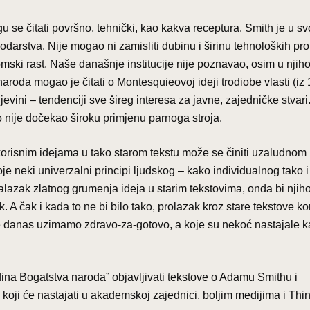
 se čitati površno, tehnički, kao kakva receptura. Smith je u sv
darstva. Nije mogao ni zamisliti dubinu i širinu tehnoloških p
ski rast. Naše današnje institucije nije poznavao, osim u njih
aroda mogao je čitati o Montesquieovoj ideji trodiobe vlasti (iz 
vini – tendenciji sve šireg interesa za javne, zajedničke stvari
 nije dočekao široku primjenu parnoga stroja.
orisnim idejama u tako starom tekstu može se činiti uzaludnom
oje neki univerzalni principi ljudskog – kako individualnog tako i
alazak zlatnog grumenja ideja u starim tekstovima, onda bi njih
. A čak i kada to ne bi bilo tako, prolazak kroz stare tekstove ko
e danas uzimamo zdravo-za-gotovo, a koje su nekoć nastajale 
a Bogatstva naroda” objavljivati tekstove o Adamu Smithu i
koji će nastajati u akademskoj zajednici, boljim medijima i Thi