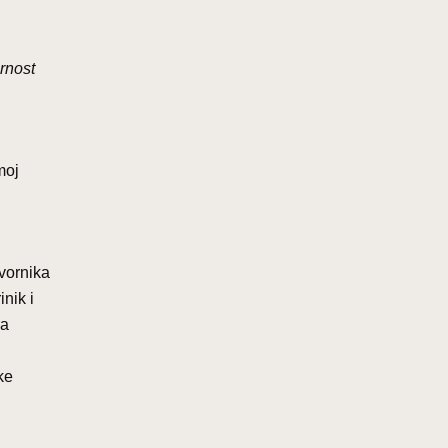
rnost
moj
ovornika
nik i
ga
ke