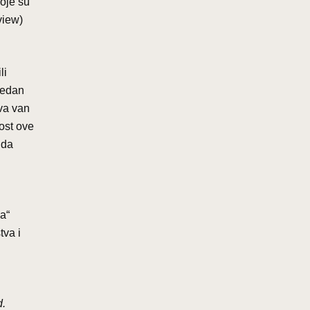
koje su
view)
li
jedan
tva van
ost ove
uda
a“
tva i
d.