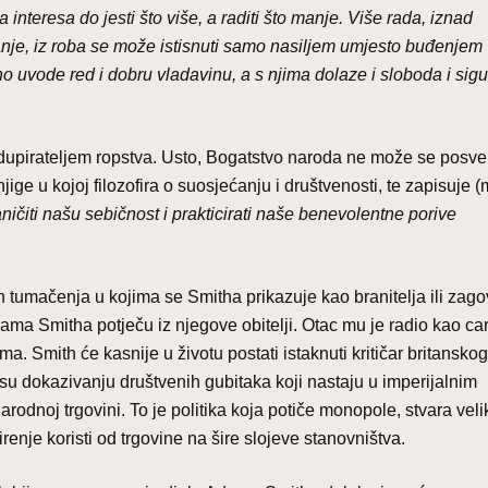
teresa do jesti što više, a raditi što manje. Više rada, iznad
anje, iz roba se može istisnuti samo nasiljem umjesto buđenjem
 uvode red i dobru vladavinu, a s njima dolaze i sloboda i sigu
odupirateljem ropstva. Usto, Bogatstvo naroda ne može se posve
jige u kojoj filozofira o suosjećanju i društvenosti, te zapisuje (
ičiti našu sebičnost i prakticirati naše benevolentne porive
ih tumačenja u kojima se Smitha prikazuje kao branitelja ili zag
dama Smitha potječu iz njegove obitelji. Otac mu je radio kao cari
ma. Smith će kasnije u životu postati istaknuti kritičar britansko
 su dokazivanju društvenih gubitaka koji nastaju u imperijalnim
rodnoj trgovini. To je politika koja potiče monopole, stvara veli
renje koristi od trgovine na šire slojeve stanovništva.