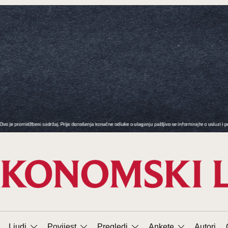
Ljudi
Povijest
Pregledi
Ankete
Autori