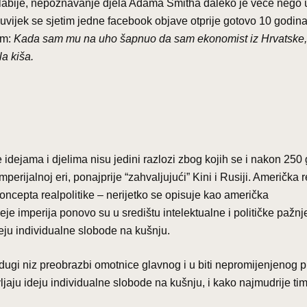
o slabije, nepoznavanje djela Adama Smitha daleko je veće nego 
uvijek se sjetim jedne facebook objave otprije gotovo 10 godina
em:
Kada sam mu na uho šapnuo da sam ekonomist iz Hrvatske,
a kiša.
dejama i djelima nisu jedini razlozi zbog kojih se i nakon 250
perijalnoj eri, ponajprije “zahvaljujući” Kini i Rusiji. Američka 
oncepta realpolitike – nerijetko se opisuje kao američka
deje imperija ponovo su u središtu intelektualne i političke pažnj
deju individualne slobode na kušnju.
dugi niz preobrazbi omotnice glavnog i u biti nepromijenjenog pi
ljaju ideju individualne slobode na kušnju, i kako najmudrije ti