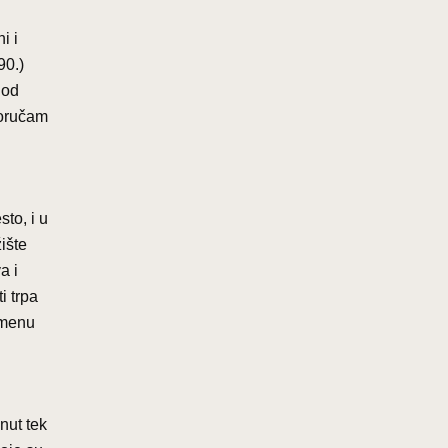
i i
90.)
 od
poručam
to, i u
ište
a i
i trpa
emenu
nut tek