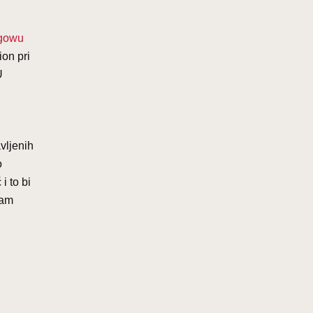
sgowu
ion pri
U
vljenih
o
i to bi
dam