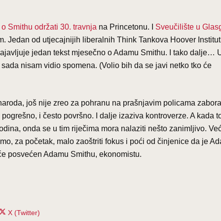
 o Smithu održati 30. travnja
na Princetonu. I
Sveučilište u Gla
. Jedan od utjecajnijih liberalnih Think Tankova Hoover Institut
ajavljuje jedan tekst mjesečno o Adamu Smithu. I tako dalje… 
sada nisam vidio spomena. (Volio bih da se javi netko tko će
roda, još nije zreo za pohranu na prašnjavim policama zabora
d pogrešno, i često površno. I dalje izaziva kontroverze. A kada t
na, onda se u tim riječima mora nalaziti nešto zanimljivo. Već 
emo, za početak, malo zaoštriti fokus i poći od činjenice da je A
it će posvećen Adamu Smithu, ekonomistu.
Share
X (Twitter)