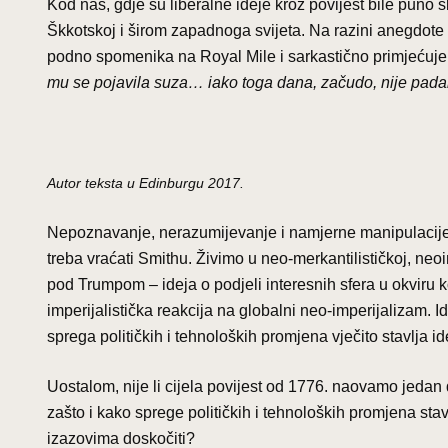
Kod nas, gdje su liberalne ideje kroz povijest bile pun
Škkotskoj i širom zapadnoga svijeta. Na razini anegdote 
podno spomenika na Royal Mile i sarkastično primjećuj
mu se pojavila suza… iako toga dana, začudo, nije padal
Autor teksta u Edinburgu 2017.
Nepoznavanje, nerazumijevanje i namjerne manipulacije i
treba vraćati Smithu. Živimo u neo-merkantilističkoj, neoim
pod Trumpom – ideja o podjeli interesnih sfera u okviru k
imperijalistička reakcija na globalni neo-imperijalizam. I
sprega političkih i tehnoloških promjena vječito stavlja i
Uostalom, nije li cijela povijest od 1776. naovamo jedan 
zašto i kako sprege političkih i tehnoloških promjena stav
izazovima doskočiti?