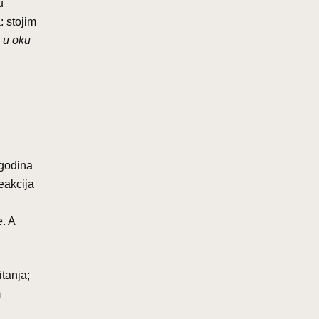
u
: stojim
 u oku
 godina
reakcija
e. A
tanja;
m