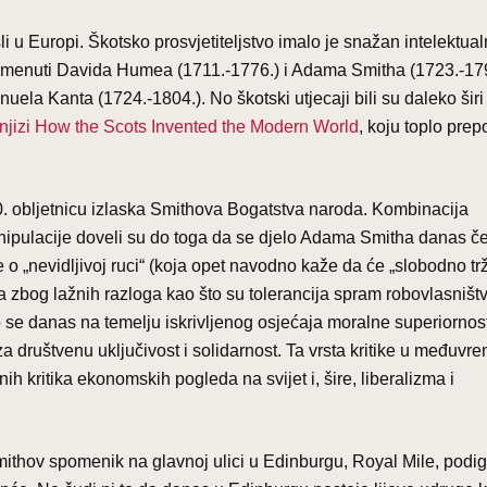
 u Europi. Škotsko prosvjetiteljstvo imalo je snažan intelektualn
spomenuti Davida Humea (1711.-1776.) i Adama Smitha (1723.-17
uela Kanta (1724.-1804.). No škotski utjecaji bili su daleko širi
jizi How the Scots Invented the Modern World
, koju toplo pre
0. obljetnicu izlaska Smithova Bogatstva naroda. Kombinacija
anipulacije doveli su do toga da se djelo Adama Smitha danas čes
 „nevidljivoj ruci“ (koja opet navodno kaže da će „slobodno trž
a zbog lažnih razloga kao što su tolerancija spram robovlasništv
o se danas na temelju iskrivljenog osjećaja moralne superiornost
 društvenu uključivost i solidarnost. Ta vrsta kritike u međuvr
nih kritika ekonomskih pogleda na svijet i, šire, liberalizma i
thov spomenik na glavnoj ulici u Edinburgu, Royal Mile, podig