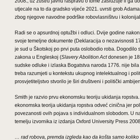
2008., uz žustru javnu raspravu o tome zaslužuje li ga u
utjecale na to da gradsko vijeće 2021. uvrsti grob Adam
zbog njegove navodne podrške robovlasništvu i kolonija
Radi se o apsurdnoj optužbi i odluci. Dvije godine nakon
svoje temeljne dokumente (Deklaracija o nezavisnosti 1776
je sud u Škotskoj po prvi puta oslobodio roba. Dogodilo s
zakona u Engleskoj (
Slavery Abolition Act
donesen je 183
sudske odluke i izlaska Bogatstva naroda 1776. nije bila
treba razumjeti u kontekstu ukupnog intelektualnog i pol
prosvjetiteljstvo stvorilo je širi društveni i politički am
Smith je razvio prvu ekonomsku teoriju ukidanja ropstva. 
ekonomska teorija ukidanja ropstva odveć cinična jer pol
povezanosti ovih pojava s individualnom slobodom. U na
temelju izvornika iz izdanja Oxford University Press 2008
… rad robova, premda izgleda kao da košta samo koliko i 