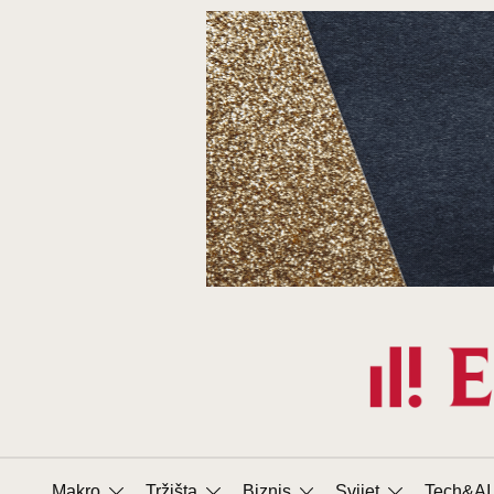
Prijeđi
na
sadržaj
Makro
Tržišta
Biznis
Svijet
Tech&AI