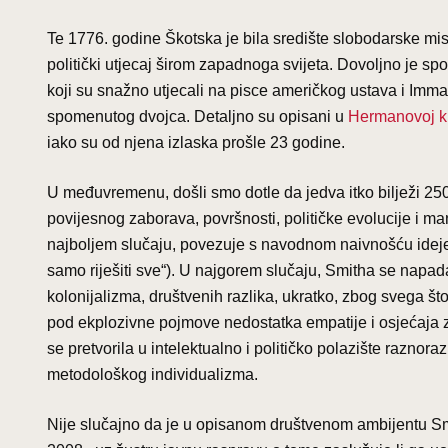
Te 1776. godine Škotska je bila središte slobodarske misli
politički utjecaj širom zapadnoga svijeta. Dovoljno je 
koji su snažno utjecali na pisce američkog ustava i Imman
spomenutog dvojca. Detaljno su opisani u
Hermanovoj kn
iako su od njena izlaska prošle 23 godine.
U međuvremenu, došli smo dotle da jedva itko bilježi 25
povijesnog zaborava, površnosti, političke evolucije i m
najboljem slučaju, povezuje s navodnom naivnošću ideje o
samo riješiti sve“). U najgorem slučaju, Smitha se napad
kolonijalizma, društvenih razlika, ukratko, zbog svega št
pod ekplozivne pojmove nedostatka empatije i osjećaja za
se pretvorila u intelektualno i političko polazište raznoraz
metodološkog individualizma.
Nije slučajno da je u opisanom društvenom ambijentu Smi