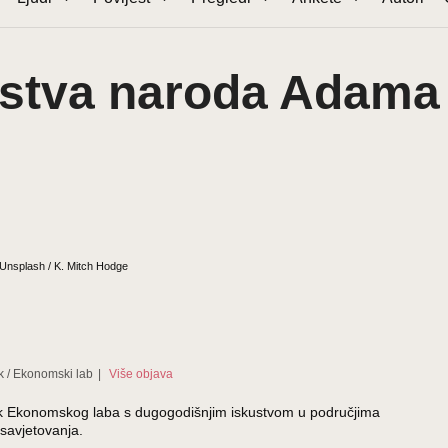
tstva naroda Adama
 Unsplash / K. Mitch Hodge
k
/
Ekonomski lab
|
Više objava
ednik Ekonomskog laba s dugogodišnjim iskustvom u područjima
savjetovanja.