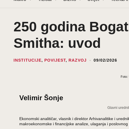
250 godina Boga
Smitha: uvod
INSTITUCIJE
,
POVIJEST
,
RAZVOJ
09/02/2026
Foto:
Velimir Šonje
Glavni uredni
Ekonomski analitičar, vlasnik i direktor Arhivanalitike i ur
makroekonomske i financijske analize, ulaganja i poslovnog 