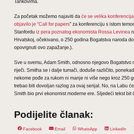
Tankovima.
Za početak možemo najaviti da
će se velika konferencija
objavilo je “Call for papers
” za konferenciju s istom temom
Stanfordu
iz pera poznatog ekonomista Rossa Levinea
n
Hrvatskoj, očekivano, o 250 godina Bogatstva naroda do 
opovrgnuti ovo zapažanje.).
Sve u svemu, Adam Smith, odnosno njegovo Bogatstvo na
riječi. Smitha se i dalje tumači, doduše različito, poneka
nekome pođe za rukom ni manje ni više nego kroz 250 godi
trebao biti dovoljan razlog za ovaj serijal. No, na Labu ć
Smith bio prvi ekonomist moderne ere. Sljedeći tekst b
Podijelite članak:
Share
Share
Share
Share
Facebook
Email
WhatsApp
LinkedIn