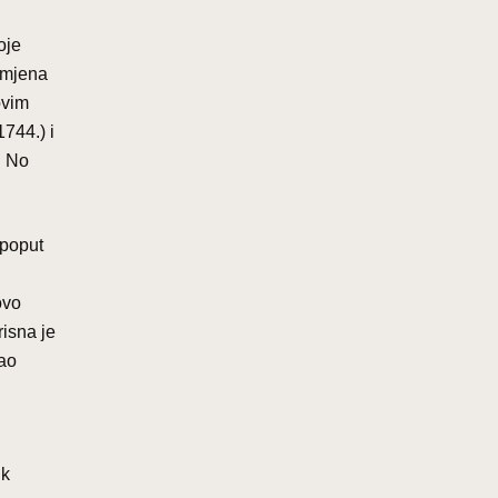
oje
romjena
ovim
1744.) i
. No
 poput
ovo
risna je
kao
nk