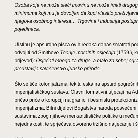
Osoba koja ne može steći imovinu ne može imati drugoga in
minimuma koji mu je dovoljan da kupi vlastito preživljav
njegova osobnog interesa… Trgovina i industrija postupno
pojedinaca.
Uistinu je apsurdno pisca ovih redaka danas smatrati p
odvojiti od Smithove
Teorije moralnih osjećaja
(1759.), kn
prijevod):
Osjećati mnogo za druge, a malo za sebe; ogran
predstavlja savršenstvo ljudske prirode.
Što se tiče kolonijalizma, tek tu eskalira apsurd pogrešn
imperijalističkog sustava. Glavni formativni utjecaji na A
pričao priče o korupciji na granici i besmislu protekcioniz
imperijalizma. Bitni dijelovi Bogatstva naroda posvećeni
sustavima zbog njihove merkantilističke politike u međuna
nejednakosti, te sprječava otvoreno tržišno natjecanje i ši