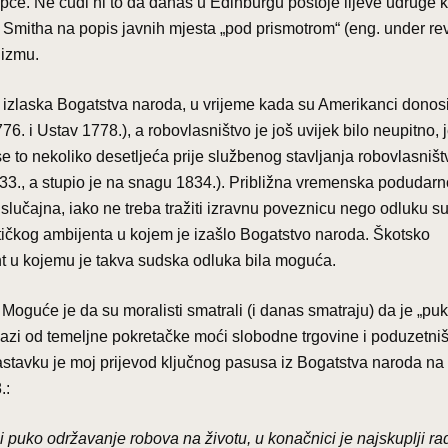
opće. Ne čudi ni to da danas u Edinburgu postoje lijeve udruge 
a Smitha na popis javnih mjesta „pod prismotrom“ (eng. under re
lizmu.
 izlaska Bogatstva naroda, u vrijeme kada su Amerikanci donosi
. i Ustav 1778.), a robovlasništvo je još uvijek bilo neupitno, 
e to nekoliko desetljeća prije službenog stavljanja robovlasniš
3., a stupio je na snagu 1834.). Približna vremenska podudarn
 slučajna, iako ne treba tražiti izravnu poveznicu nego odluku s
itičkog ambijenta u kojem je izašlo Bogatstvo naroda. Škotsko
bijent u kojemu je takva sudska odluka bila moguća.
Moguće je da su moralisti smatrali (i danas smatraju) da je „puk
azi od temeljne pokretačke moći slobodne trgovine i poduzetniš
stavku je moj prijevod ključnog pasusa iz Bogatstva naroda na
.:
puko održavanje robova na životu, u konačnici je najskuplji ra