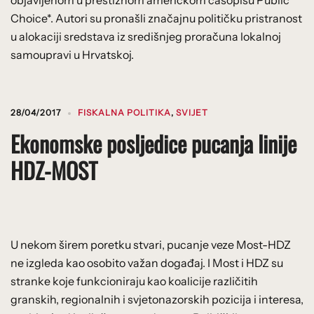
Choice*. Autori su pronašli značajnu političku pristranost
u alokaciji sredstava iz središnjeg proračuna lokalnoj
samoupravi u Hrvatskoj.
28/04/2017
FISKALNA POLITIKA
,
SVIJET
Ekonomske posljedice pucanja linije
HDZ-MOST
U nekom širem poretku stvari, pucanje veze Most-HDZ
ne izgleda kao osobito važan događaj. I Most i HDZ su
stranke koje funkcioniraju kao koalicije različitih
granskih, regionalnih i svjetonazorskih pozicija i interesa,