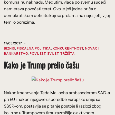
komunalnu naknadu. Međutim, vlada po svemu sudeći
namjerava povećati teret. Ovo je još jedna priča o
demokratskom deficitu koji se prelama na najosjetljivijoj
temi o porezima.
17/03/2017
BIZNIS
,
FISKALNA POLITIKA
,
KONKURENTNOST
,
NOVAC I
BANKARSTVO
,
POVIJEST
,
SVIJET
,
TRŽIŠTA
Kako je Trump prelio čašu
Nakon imenovanja Teda Mallocha ambasodorom SAD-a
pri EU i nakon njegove usporedbe Europske unije sa
SSSR-om, postavlja se pitanje postoje li razlozi zbog
kojih se u Trumpovom timu razmišlja o aktivnom