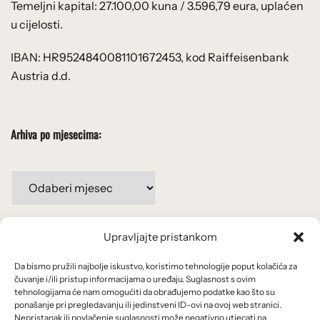
Temeljni kapital: 27.100,00 kuna / 3.596,79 eura, uplaćen
u cijelosti.
IBAN: HR9524840081101672453, kod Raiffeisenbank
Austria d.d.
Arhiva po mjesecima:
Arhiva
po
mjesecima:
Upravljajte pristankom
Važne poveznice
Da bismo pružili najbolje iskustvo, koristimo tehnologije poput kolačića za
Uvjeti korištenja
čuvanje i/ili pristup informacijama o uređaju. Suglasnost s ovim
tehnologijama će nam omogućiti da obrađujemo podatke kao što su
Politika privatnosti
ponašanje pri pregledavanju ili jedinstveni ID-ovi na ovoj web stranici.
Nepristanak ili povlačenje suglasnosti može negativno utjecati na