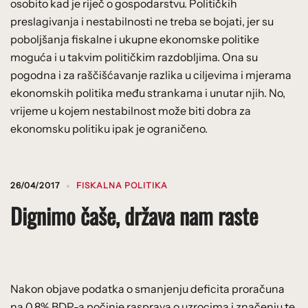
osobito kad je riječ o gospodarstvu. Političkih
preslagivanja i nestabilnosti ne treba se bojati, jer su
poboljšanja fiskalne i ukupne ekonomske politike
moguća i u takvim političkim razdobljima. Ona su
pogodna i za raščišćavanje razlika u ciljevima i mjerama
ekonomskih politika među strankama i unutar njih. No,
vrijeme u kojem nestabilnost može biti dobra za
ekonomsku politiku ipak je ograničeno.
26/04/2017
FISKALNA POLITIKA
Dignimo čaše, država nam raste
Nakon objave podatka o smanjenju deficita proračuna
na 0,8% BDP-a počinje rasprava o uzrocima i značenju te