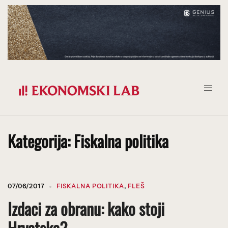
Prijeđi
na
sadržaj
Kategorija:
Fiskalna politika
07/06/2017
FISKALNA POLITIKA
,
FLEŠ
Izdaci za obranu: kako stoji
Hrvatska?