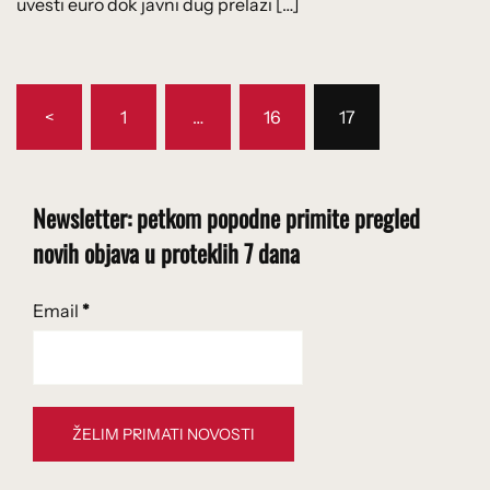
uvesti euro dok javni dug prelazi […]
Brojevi
<
1
…
16
17
stranica
objava
Newsletter: petkom popodne primite pregled
novih objava u proteklih 7 dana
Email
*