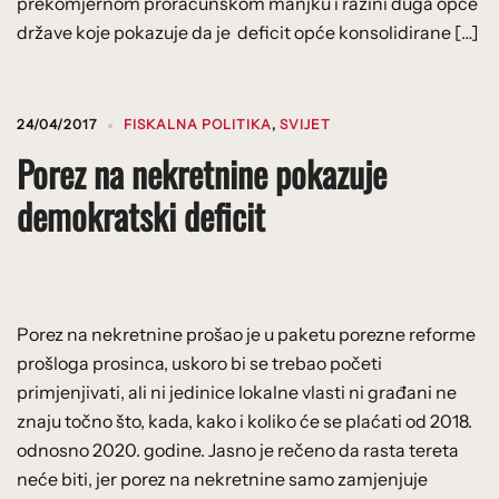
prekomjernom proračunskom manjku i razini duga opće
države koje pokazuje da je deficit opće konsolidirane […]
24/04/2017
FISKALNA POLITIKA
,
SVIJET
Porez na nekretnine pokazuje
demokratski deficit
Porez na nekretnine prošao je u paketu porezne reforme
prošloga prosinca, uskoro bi se trebao početi
primjenjivati, ali ni jedinice lokalne vlasti ni građani ne
znaju točno što, kada, kako i koliko će se plaćati od 2018.
odnosno 2020. godine. Jasno je rečeno da rasta tereta
neće biti, jer porez na nekretnine samo zamjenjuje