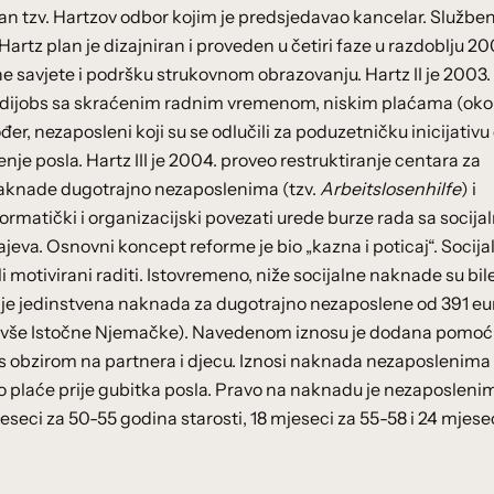
ovan tzv. Hartzov odbor kojim je predsjedavao kancelar. Službe
Hartz plan je dizajniran i proveden u četiri faze u razdoblju 20
ne savjete i podršku strukovnom obrazovanju. Hartz II je 2003.
i midijobs sa skraćenim radnim vremenom, niskim plaćama (ok
, nezaposleni koji su se odlučili za poduzetničku inicijativu 
ženje posla. Hartz III je 2004. proveo restruktiranje centara za
o naknade dugotrajno nezaposlenima (tzv.
Arbeitslosenhilfe
) i
nformatički i organizacijski povezati urede burze rada sa socija
ajeva. Osnovni koncept reforme je bio „kazna i poticaj“. Socija
 motivirani raditi. Istovremeno, niže socijalne naknade su bil
na je jedinstvena naknada za dugotrajno nezaposlene od 391 eu
z bivše Istočne Njemačke). Navedenom iznosu je dodana pomoć
 obzirom na partnera i djecu. Iznosi naknada nezaposlenima 
o plaće prije gubitka posla. Pravo na naknadu je nezaposleni
seci za 50-55 godina starosti, 18 mjeseci za 55-58 i 24 mjese