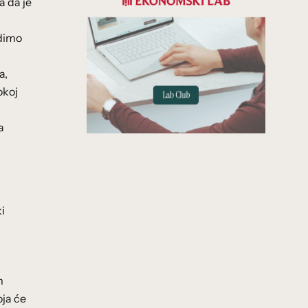
a da je
idimo
a,
okoj
a
i
m
oja će