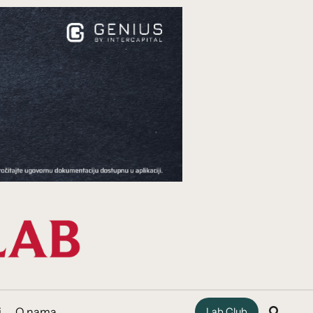
i
O nama
Lab Club