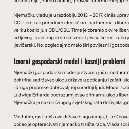
stranka nije (pored ostalog) provela reformu o kojoj će b
Njemačku vladu je u razdoblju 2013. – 2017. činila upravo
CDU-om kao prirodnim ideološkim partnerima u liberal
veliku koaliciju s CDU/CSU. Time je obranio okvire libe
od ljevog ili desnog ekstremizma. Ljevica će reći kako 
ljevičarski. No, pogledajmo malo širi povijesni i gospo
Izvorni gospodarski model i kasniji problemi
Njemački gospodarski model je stvoren još u međuratno
doktrina sadržavao ulogu države u poticanju i zaštiti 
i druge prepreke dobrovoljnoj suradnji ljudi. Model s
Ludwiga Erharda podrazumijevao primarnu ulogu liberal
Njemačka je nakon Drugog svjetskog rata doživjela „g
Međutim, rast troškova države blagostanja, tj. troškov
počeo je opterećivati njemačko tržište rada. Vlada socij