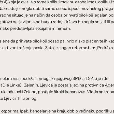
d I
I) koja je ovisila o tome koliku imovinu osoba ima u obliku š
 Naknadu je mogla dobiti samo osoba ispod imovinskog praga 
adne situacije na način da osoba prihvati bilo koji legalan po
tovo ne-javljanja na burzu rada), država bi mogla sniziti ili 
onako predstavljala socijalni minimum.
ene da prihvate bilo koji posao pa i vrlo nisko plaćen te ih kaz
tivno traženje posla. Zato je slogan reforme bio: „Podrška 
lara nisu podržali mnogi iz njegovog SPD-a. Došlo je i do
Die Linke) i Zelenih. Ljevica je postala jedina protivnica Ag
uključujući i Zelene, postigle široki konsenzus. Vlada se treba
jevici išli u prilog.
 otporima. Ipak, kancelar je na kraju dobio većinsku podršku 