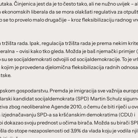
ka. Činjenica jest da je to često tako, ali ne nužno uvijek – 
nja ekonomskih liberala da se mora olakšati regulativa za otpuš
se to provelo malo drugačije – kroz fleksibilizaciju radnog 
ržišta rada. Ipak, regulacija tržišta rada je prema nekim krit
eralna – ovisi kako tko gleda. Možda je baš njemački primjer 
o su se socijaldemokrati odvojili od socijaldemokracije. To je vr
 kojim je provedena djelomična fleksibilizacija radnih odnosa 
tske.
pskom gospodarstvu. Premda je imigracija sve važnija europ
elarski kandidat socijaldemokrata (SPD) Martin Schulz sigurn
ziva zbog neoliberalne Agende 2010, o čemu će biti riječi u o
a na izjednačavanju SPD-a sa kršćanskim demokratima (CDU) i
 bi dokazao svoju prednost u očima birača. Možda su birači S
šla do stope nezaposlenosti od 3,9% da vlada koju je vodila nj