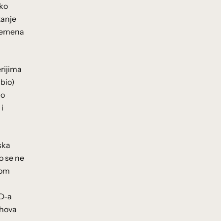
ako
tanje
vremena
erijima
(bio)
lo
i
ska
o se ne
vom
PD-a
ihova