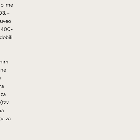
no ime
03. –
 uveo
o 400-
dobili
lnim
lne
e
ra
 za
(tzv.
ma
ca za