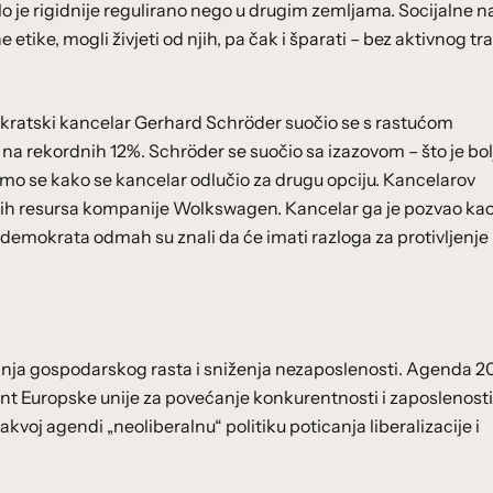
ilo je rigidnije regulirano nego u drugim zemljama. Socijalne
etike, mogli živjeti od njih, pa čak i šparati – bez aktivnog tr
kratski kancelar Gerhard Schröder suočio se s rastućom
na rekordnih 12%. Schröder se suočio sa izazovom – što je bol
ćemo se kako se kancelar odlučio za drugu opciju. Kancelarov
dskih resursa kompanije Wolkswagen. Kancelar ga je pozvao ka
jaldemokrata odmah su znali da će imati razloga za protivljenje
anja gospodarskog rasta i sniženja nezaposlenosti. Agenda 2
t Europske unije za povećanje konkurentnosti i zaposlenosti
u takvoj agendi „neoliberalnu“ politiku poticanja liberalizacije i