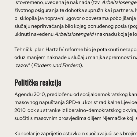
Istovremeno, uvedena je naknada (tzv.
Arbeitslosengel
životnog osiguranja te dohotka supružnika i partnera.
bi sklopila javnopravni ugovor o obvezama poboljšanja r
slučaju neprihvaćanja bilo kojeg ponuđenog posla (pogo
ukinuti navedenu
Arbeitslosengeld I
naknadu koja je i
Tehnički plan Hartz IV reforme bio je potaknuti nezaposl
oduzimanjem naknade u slučaju manjka spremnosti na ak
izazov“ (
Fördern und Fordern
).
Politička reakcija
Agendu 2010, predloženu od socijaldemokratskog kance
masovnog napuštanja SPD-a u korist radikalne Ljevice (
2010, dok su stranke iz liberalno-demokratskog okvira, 
suočiti s masovnim prosvjedima diljem Njemačke koji su L
Kancelar je zaprijetio ostavkom suočavajući se s brojim