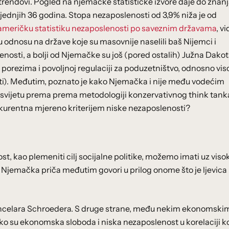
i trendovi. Pogled na njemačke statističke izvore daje do znanj
ednjih 36 godina. Stopa nezaposlenosti od 3,9% niža je od
američku statistiku nezaposlenosti po saveznim državama
, v
u odnosu na države koje su masovnije naselili baš Nijemci i
nosti, a bolji od Njemačke su još (pored ostalih) Južna Dakot
 porezima i povoljnoj regulaciji za poduzetništvo, odnosno vis
ti). Međutim, poznato je kako Njemačka i nije među vodećim
u svijetu prema prema metodologiji konzervativnog think tank
kurentna mjereno kriterijem niske nezaposlenosti?
t, kao plemeniti cilj socijalne politike, možemo imati uz visok
ta. Njemačka priča međutim govori u prilog onome što je ljevica
kancelara Schroedera. S druge strane, među nekim ekonomski
ako su ekonomska sloboda i niska nezaposlenost u korelaciji k