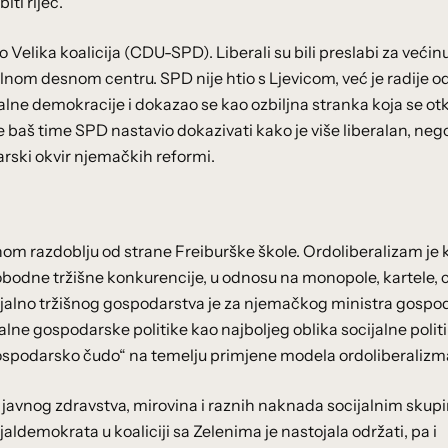
iti riječ.
 Velika koalicija (CDU-SPD). Liberali su bili preslabi za većin
nom desnom centru. SPD nije htio s Ljevicom, već je radije 
ralne demokracije i dokazao se kao ozbiljna stranka koja se ot
je baš time SPD nastavio dokazivati kako je više liberalan, neg
darski okvir njemačkih reformi.
m razdoblju od strane Freiburške škole. Ordoliberalizam je 
slobodne tržišne konkurencije, u odnosu na monopole, kartele,
ocijalno tržišnog gospodarstva je za njemačkog ministra gospo
ne gospodarske politike kao najboljeg oblika socijalne politi
ospodarsko čudo“ na temelju primjene modela ordoliberalizm
a javnog zdravstva, mirovina i raznih naknada socijalnim skup
aldemokrata u koaliciji sa Zelenima je nastojala održati, pa i