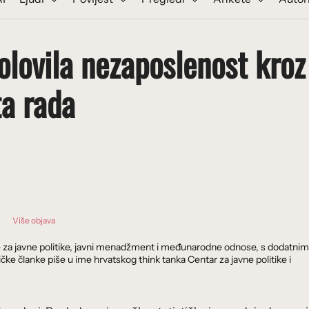
lovila nezaposlenost kroz
ta rada
Više objava
ak je za javne politike, javni menadžment i međunarodne odnose, s dodatnim
ičke članke piše u ime hrvatskog think tanka Centar za javne politike i