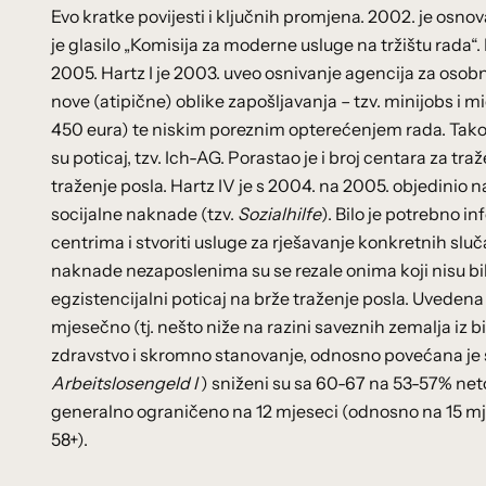
Evo kratke povijesti i ključnih promjena. 2002. je osn
je glasilo „Komisija za moderne usluge na tržištu rada“. 
2005. Hartz I je 2003. uveo osnivanje agencija za osob
nove (atipične) oblike zapošljavanja – tzv. minijobs 
450 eura) te niskim poreznim opterećenjem rada. Također
su poticaj, tzv. Ich-AG. Porastao je i broj centara za tra
traženje posla. Hartz IV je s 2004. na 2005. objedini
socijalne naknade (tzv.
Sozialhilfe
). Bilo je potrebno i
centrima i stvoriti usluge za rješavanje konkretnih sluč
naknade nezaposlenima su se rezale onima koji nisu bili
egzistencijalni poticaj na brže traženje posla. Uvede
mjesečno (tj. nešto niže na razini saveznih zemalja i
zdravstvo i skromno stanovanje, odnosno povećana je s
Arbeitslosengeld I
) sniženi su sa 60-67 na 53-57% net
generalno ograničeno na 12 mjeseci (odnosno na 15 mje
58+).