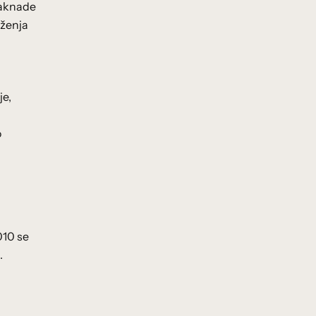
 naknade
aženja
je,
o
010 se
.