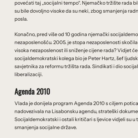
povećati taj „socijalni tempo“. Njemačko tržište rada b
su bile dovoljno visoke da su neki, zbog smanjenja radne 
posla.
Konačno, pred više od 10 godina njemački socijaldemo
nezaposlenošću. 2005. je stopa nezaposlenosti skočila 
visoka nezaposlenost ili sniženje cijene rada? Vidjet 
socijaldemokratski kolega bio je Peter Hartz, šef lju
savjetnika za reformu tržišta rada. Sindikati i dio soci
liberalizaciji.
Agenda 2010
Vlada je donijela program Agenda 2010 s ciljem potic
nadovezivala na Lisabonsku agendu, strateški dokumen
Socijaldemokratski i ostali kritičari s ljevice vidjeli su 
smanjenja socijalne države.