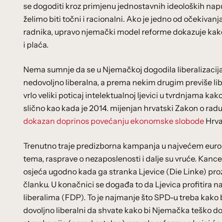
se dogoditi kroz primjenu jednostavnih ideoloških naputa
želimo biti točni i racionalni. Ako je jedno od očekiva
radnika, upravo njemački model reforme dokazuje kako 
i plaća.
Nema sumnje da se u Njemačkoj dogodila liberalizacija t
nedovoljno liberalna, a prema nekim drugim previše lib
vrlo veliki poticaj intelektualnoj ljevici u tvrdnjama kak
slično kao kada je 2014. mijenjan hrvatski Zakon o radu
dokazan doprinos povećanju ekonomske slobode
Hrva
Trenutno traje predizborna kampanja u najvećem euro
tema, rasprave o nezaposlenosti i dalje su vruće. Kanc
osjeća ugodno kada ga stranka Ljevice (Die Linke) pro
članku. U konačnici se događa to da Ljevica profitir
liberalima (FDP). To je najmanje što SPD-u treba kako
dovoljno liberalni da shvate kako bi Njemačka teško do