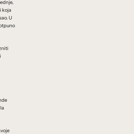
tednje,
i koja
sao. U
potpuno
niti
i
ende
la
svoje