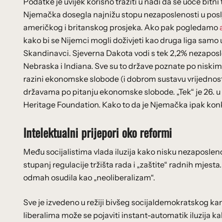
Podatke je uvijek korisno tražiti u nadi da se uoče bitn
Njemačka dosegla najnižu stopu nezaposlenosti u poslj
američkog i britanskog prosjeka. Ako pak pogledamo
kako bi se Nijemci mogli doživjeti kao druga liga samo 
Skandinavci. Sjeverna Dakota vodi s tek 2,2% nezaposle
Nebraska i Indiana. Sve su to države poznate po niskim
razini ekonomske slobode (i dobrom sustavu vrijednos
državama po pitanju ekonomske slobode. „Tek“ je 26. 
Heritage Foundation. Kako to da je Njemačka ipak kon
Intelektualni prijepori oko reformi
Među socijalistima vlada iluzija kako nisku nezaposlenos
stupanj regulacije tržišta rada i „zaštite“ radnih mjes
odmah osudila kao „neoliberalizam“.
Sve je izvedeno u režiji bivšeg socijaldemokratskog 
liberalima može se pojaviti instant-automatik iluzija k