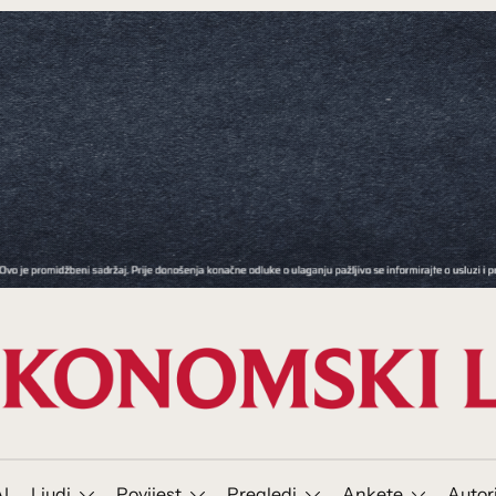
I
Ljudi
Povijest
Pregledi
Ankete
Autor