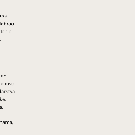
u sa
odabrao
klanja
o
kao
 cehove
darstva
ke.
a.
inama,