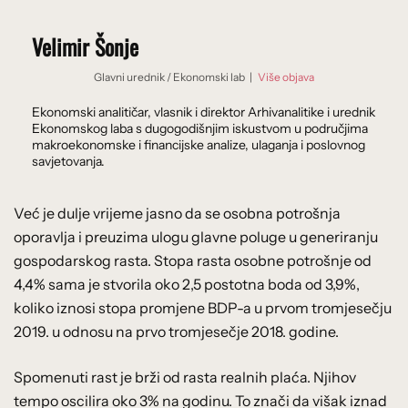
Velimir Šonje
Glavni urednik
/
Ekonomski lab
|
Više objava
Ekonomski analitičar, vlasnik i direktor Arhivanalitike i urednik
Ekonomskog laba s dugogodišnjim iskustvom u područjima
makroekonomske i financijske analize, ulaganja i poslovnog
savjetovanja.
Već je dulje vrijeme jasno da se osobna potrošnja
oporavlja i preuzima ulogu glavne poluge u generiranju
gospodarskog rasta. Stopa rasta osobne potrošnje od
4,4% sama je stvorila oko 2,5 postotna boda od 3,9%,
koliko iznosi stopa promjene BDP-a u prvom tromjesečju
2019. u odnosu na prvo tromjesečje 2018. godine.
Spomenuti rast je brži od rasta realnih plaća. Njihov
tempo oscilira oko 3% na godinu. To znači da višak iznad