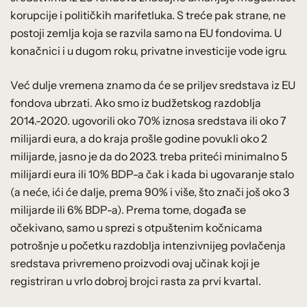
korupcije i političkih marifetluka. S treće pak strane, ne
postoji zemlja koja se razvila samo na EU fondovima. U
konačnici i u dugom roku, privatne investicije vode igru.
Već dulje vremena znamo da će se priljev sredstava iz EU
fondova ubrzati. Ako smo iz budžetskog razdoblja
2014.-2020. ugovorili oko 70% iznosa sredstava ili oko 7
milijardi eura, a do kraja prošle godine povukli oko 2
milijarde, jasno je da do 2023. treba priteći minimalno 5
milijardi eura ili 10% BDP-a čak i kada bi ugovaranje stalo
(a neće, ići će dalje, prema 90% i više, što znači još oko 3
milijarde ili 6% BDP-a). Prema tome, događa se
očekivano, samo u sprezi s otpuštenim kočnicama
potrošnje u početku razdoblja intenzivnijeg povlačenja
sredstava privremeno proizvodi ovaj učinak koji je
registriran u vrlo dobroj brojci rasta za prvi kvartal.