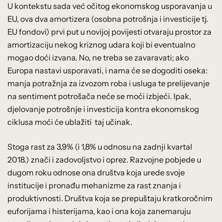
U kontekstu sada već očitog ekonomskog usporavanja u
EU, ova dva amortizera (osobna potrošnja i investicije tj.
EU fondovi) prvi put u novijoj povijesti otvaraju prostor za
amortizaciju nekog kriznog udara koji bi eventualno
mogao doći izvana. No, ne treba se zavaravati; ako
Europa nastavi usporavati, i nama će se dogoditi oseka:
manja potražnja za izvozom roba i usluga te prelijevanje
na sentiment potrošača neće se moći izbjeći. Ipak,
djelovanje potrošnje i investicija kontra ekonomskog
ciklusa moći će ublažiti taj učinak.
Stoga rast za 3,9% (i 1,8% u odnosu na zadnji kvartal
2018.) znači i zadovoljstvo i oprez. Razvojne pobjede u
dugom roku odnose ona društva koja urede svoje
institucije i pronađu mehanizme za rast znanja i
produktivnosti. Društva koja se prepuštaju kratkoročnim
euforijama i histerijama, kao i ona koja zanemaruju