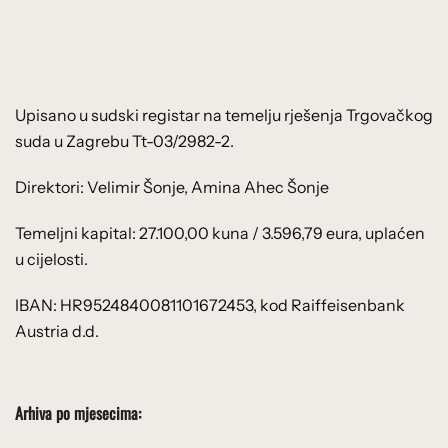
Upisano u sudski registar na temelju rješenja Trgovačkog
suda u Zagrebu Tt-03/2982-2.
Direktori: Velimir Šonje, Amina Ahec Šonje
Temeljni kapital: 27.100,00 kuna / 3.596,79 eura, uplaćen
u cijelosti.
IBAN: HR9524840081101672453, kod Raiffeisenbank
Austria d.d.
Arhiva po mjesecima: