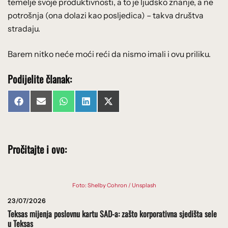
temelje svoje produktivnosti, a to je ljudsko znanje, a ne
potrošnja (ona dolazi kao posljedica) – takva društva
stradaju.
Barem nitko neće moći reći da nismo imali i ovu priliku.
Podijelite članak:
Share
Share
Share
Share
Share
Facebook
Email
WhatsApp
LinkedIn
X
on
on
on
on
on
(Twitter)
Pročitajte i ovo:
Foto: Shelby Cohron / Unsplash
23/07/2026
Teksas mijenja poslovnu kartu SAD-a: zašto korporativna sjedišta sele
u Teksas