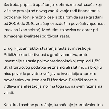
3% treba pripisati opuštanju i optimizmu potrošača koji
više ne prezaju od novog zaduživanja radi financiranja
potrošnje. To nije nužno loše, s obzirom da su se građani
od 2009. do 2016. značajno razdužili i povećali vrijednost
imovina (kao sektor). Međutim, to poziva na oprez pri
tumačenju kvalitete i održivosti rasta.
Drugi ključan faktor stvaranja rasta su investicije.
Približno kao i aktivnost u građevinarstvu, bruto
investicije su rasle po izvanredno visokoj stopi od 11,5%.
Strukturu ovog podatka ne znamo, ali slutimo da brojku
nisu povukle privatne, već javne investicije u sprezi s
povećanim korištenjem EU fondova. Pelješki most je
vidljiva manifestacija, no ima toga još na svim razinama
vlasti.
Kao i kod osobne potrošnje, tumačenje je ambivalentno.