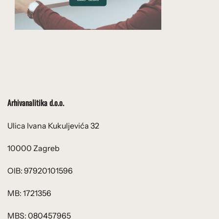
Arhivanalitika d.o.o.
Ulica Ivana Kukuljevića 32
10000 Zagreb
OIB: 97920101596
MB: 1721356
MBS: 080457965