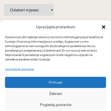
Arhiva
po
mjesecima:
Upravljajte pristankom
Važne poveznice
Da bismo pružili najbolje iskustvo, koristimo tehnologije poput kolačića za
Uvjeti korištenja
čuvanje i/ili pristup informacijama o uređaju. Suglasnost s ovim
tehnologijama će nam omogućiti da obrađujemo podatke kao što su
Politika privatnosti
ponašanje pri pregledavanju ili jedinstveni ID-ovi na ovoj web stranici.
Nepristanak ili povlačenje suglasnosti može negativno utjecati na
određene karakteristike i funkcije.
Kolačići
Upravljanje uslugama
O nama i usluge
Prihvati
Zabrani
Pogledaj postavke
© 2026 Arhivanalitika - Ekonomski lab.