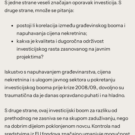
S jedne strane veseli značajan oporavak investicija. S
druge strane, množe se pitanja:
postoji li korelacija između građevinskog booma i
napuhavanja cijena nekretnina;
kakva je kvaliteta i dugoročna održivost
investicijskog rasta zasnovanog na javnim
projektima?
Iskustvo s napuhavanjem građevinarstva, cijena
nekretnina i s ulogom javnog sektora u pokretanju
investicijskog booma prije krize 2008./09., dovoljno su
traumatična da je danas opravdano puhati i na hladno.
S druge strane, ovaj investicijski boom za razliku od
prethodnog ne zasniva se na skupom zaduživanju, nego
na dobrim dijelom poklonjenom novcu. Kontrola nad
sredstvima iz EU fondova značajno umanjuje mogućnost