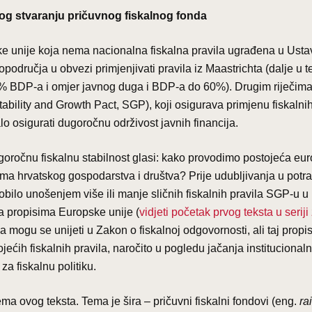
ilog stvaranju pričuvnog fiskalnog fonda
e unije koja nema nacionalna fiskalna pravila ugrađena u Ustav 
odručja u obvezi primjenjivati pravila iz Maastrichta (dalje u t
-3% BDP-a i omjer javnog duga i BDP-a do 60%). Drugim riječima
Stability and Growth Pact, SGP), koji osigurava primjenu fiskalni
alo osigurati dugoročnu održivost javnih financija.
goročnu fiskalnu stabilnost glasi: kako provodimo postojeća eu
kama hrvatskog gospodarstva i društva? Prije udubljivanja u potr
obilo unošenjem više ili manje sličnih fiskalnih pravila SGP-u u
ma propisima Europske unije (
vidjeti početak prvog teksta u seriji
a mogu se unijeti u Zakon o fiskalnoj odgovornosti, ali taj propi
ćih fiskalnih pravila, naročito u pogledu jačanja institucionaln
za fiskalnu politiku.
ma ovog teksta. Tema je šira – pričuvni fiskalni fondovi (eng.
ra