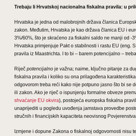
Trebaju li Hrvatskoj nacionalna fiskalna pravila: u pr
Hrvatska je jedna od malobrojnih država članica Europsk
zakon. Međutim, Hrvatska je kao država članica EU i europ
3%/60%, što je skraćeno za fiskalni saldo ne manji od 
Hrvatska primjenjuje Pakt o stabilnosti i rastu EU (eng. 
pravila iz Maastrichta. I to bi – barem potencijalno – treb
Riječ
potencijalno
je važna; naime, ključno pitanje za du
fiskalna pravila i koliko su ona prilagođena karakteristi
odgovorom treba reći kako nije potpuno jasno što bi se d
ili zakon. Ako je riječ o ispunjenju formalne obveze pre
shvaćanje EU okvira
), postojeća europska fiskalna pravil
unaprijediti u pogledu uvođenja jamstava provedbe postoje
stručnih i financijskih kapaciteta neovisnog Povjerenstva 
Izmjene i dopune Zakona o fiskalnoj odgovornosti nisu te