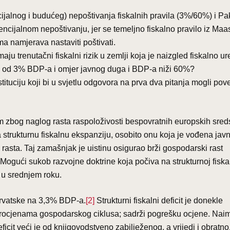
ijalnog i budućeg) nepoštivanja fiskalnih pravila (3%/60%) i Pa
encijalnom nepoštivanju, jer se temeljno fiskalno pravilo iz Maas
namjerava nastaviti poštivati.
imaju trenutačni fiskalni rizik u zemlji koja je naizgled fiskalno u
nji od 3% BDP-a i omjer javnog duga i BDP-a niži 60%?
stituciju koji bi u svjetlu odgovora na prva dva pitanja mogli pov
lom zbog naglog rasta raspoloživosti bespovratnih europskih sred
ja strukturnu fiskalnu ekspanziju, osobito onu koja je vođena jav
rasta. Taj zamašnjak je uistinu osigurao brži gospodarski rast
. Mogući sukob razvojne doktrine koja počiva na strukturnoj fiska
ć u srednjem roku.
 Hrvatske na 3,3% BDP-a.
[2]
Strukturni fiskalni deficit je donekle
procjenama gospodarskog ciklusa; sadrži pogrešku ocjene. Nai
eficit veći je od knjigovodstveno zabilježenog, a vrijedi i obratno