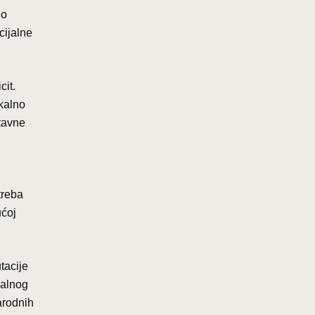
no
cijalne
cit.
skalno
stavne
treba
ućoj
tacije
jalnog
arodnih