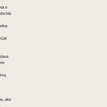
kta o
trichta
redna
ećati
stava
nim
lnoj
me, ako
.