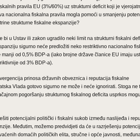
lnih pravila EU (3%/60%) uz strukturni deficit koji je vjerojat
va nacionalna fiskalna pravila mogla pomoći u smanjenju poten
ktrine strukturne fiskalne ekspanzije?
i u Ustav ili zakon ugradilo neki limit na strukturni fiskalni defi
panziju sigurno neće predložiti neko restriktivno nacionalno fi
cit ne manji od 0,5% BDP-a (iako brojne države članice EU imaju u
triktivnije od 3% BDP-a).
nvergencija prinosa državnih obveznica i reputacija fiskalne
atska Vlada gotovo sigurno ne može i neće ignorirati. Stoga ne 
načajnom pogoršanju strukturnog fiskalnog deficita usprkos mog
ti potencijalni politički i fiskalni sukob između naslijeđa i repu
panzije. Međutim, možemo predvidjeti da će u razrješenju potenci
hvaćenih domaćih političkih elita, stručne i opće javnosti, međun