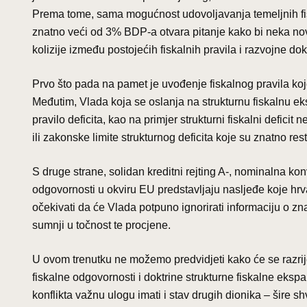
Prema tome, sama mogućnost udovoljavanja temeljnih fiska
znatno veći od 3% BDP-a otvara pitanje kako bi neka no
kolizije između postojećih fiskalnih pravila i razvojne do
Prvo što pada na pamet je uvođenje fiskalnog pravila koje b
Međutim, Vlada koja se oslanja na strukturnu fiskalnu eks
pravilo deficita, kao na primjer strukturni fiskalni defi
ili zakonske limite strukturnog deficita koje su znatno res
S druge strane, solidan kreditni rejting A-, nominalna ko
odgovornosti u okviru EU predstavljaju nasljeđe koje hrv
očekivati da će Vlada potpuno ignorirati informaciju o z
sumnji u točnost te procjene.
U ovom trenutku ne možemo predvidjeti kako će se razriješi
fiskalne odgovornosti i doktrine strukturne fiskalne eks
konflikta važnu ulogu imati i stav drugih dionika – šire s