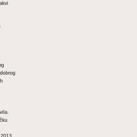
akvi
i
og
 dobrog
ih
ila.
ičku
 2013.