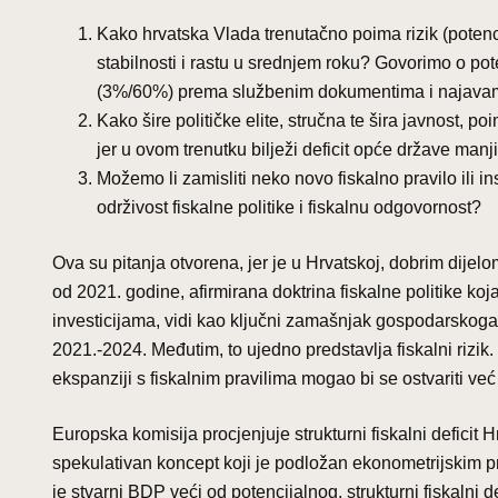
Kako hrvatska Vlada trenutačno poima rizik (potenc
stabilnosti i rastu u srednjem roku? Govorimo o pot
(3%/60%) prema službenim dokumentima i najavama 
Kako šire političke elite, stručna te šira javnost, po
jer u ovom trenutku bilježi deficit opće države ma
Možemo li zamisliti neko novo fiskalno pravilo ili in
održivost fiskalne politike i fiskalnu odgovornost?
Ova su pitanja otvorena, jer je u Hrvatskoj, dobrim dije
od 2021. godine, afirmirana doktrina fiskalne politike ko
investicijama, vidi kao ključni zamašnjak gospodarskoga 
2021.-2024. Međutim, to ujedno predstavlja fiskalni rizik
ekspanziji s fiskalnim pravilima mogao bi se ostvariti ve
Europska komisija procjenjuje strukturni fiskalni deficit
spekulativan koncept koji je podložan ekonometrijskim 
je stvarni BDP veći od potencijalnog, strukturni fiskalni d