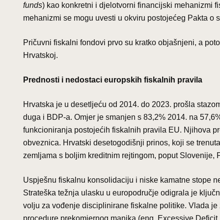
funds
) kao konkretni i djelotvorni financijski mehanizmi f
mehanizmi se mogu uvesti u okviru postojećeg Pakta o stab
Pričuvni fiskalni fondovi prvo su kratko objašnjeni, a po
Hrvatskoj.
Prednosti i nedostaci europskih fiskalnih pravila
Hrvatska je u desetljeću od 2014. do 2023. prošla stazom 
duga i BDP-a. Omjer je smanjen s 83,2% 2014. na 57,6%
funkcioniranja postojećih fiskalnih pravila EU. Njihova
obveznica. Hrvatski desetogodišnji prinos, koji se trenu
zemljama s boljim kreditnim rejtingom, poput Slovenije, 
Uspješnu fiskalnu konsolidaciju i niske kamatne stope ne 
Strateška težnja ulasku u europodručje odigrala je ključnu
volju za vođenje disciplinirane fiskalne politike. Vlada je 
procedure prekomjernog manjka (eng. Excessive Deficit 