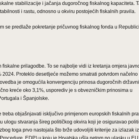
iskalne stabilizacije i jačanja dugoročnog fiskalnog kapaciteta. T
ilnosti i rastu, odnosno u okviru postojećih fiskalnih pravila.
tom se predlaže pokretanje pričuvnog fiskalnog fonda u Republic
fiskalne prilagodbe. To se najbolje vidi iz kretanja omjera javn
 2024. Proteklo desetljeće možemo smatrati potvrdom načelno
 provedba je omogućila konvergenciju prinosa dugoročnih državn
tačno kreće oko 3,1%, usporediv je s obvezničkim prinosima u
Portugala i Španjolske.
treba objašnjavati isključivo primjenom europskih fiskalnih prav
 ulogu stvaranja šireg političkog okvira koji je osiguravao polit
zbog toga prvo nastojala što brže udovoljiti kriterije za izlazak iz
Procedure, EDP) u koju je Hrvatska ušla netom po ulasku u EU