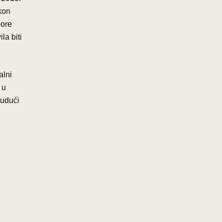
kon
pore
la biti
alni
 u
budući