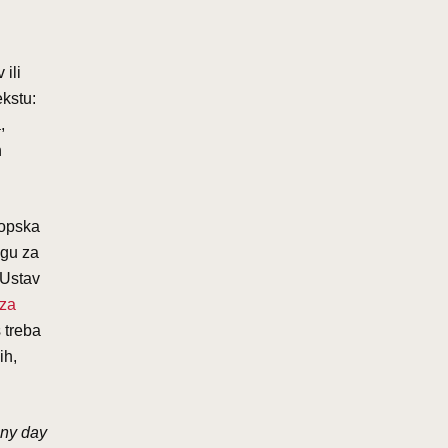
ili
ekstu:
,
h
ropska
agu za
 Ustav
 za
s treba
ih,
iny day