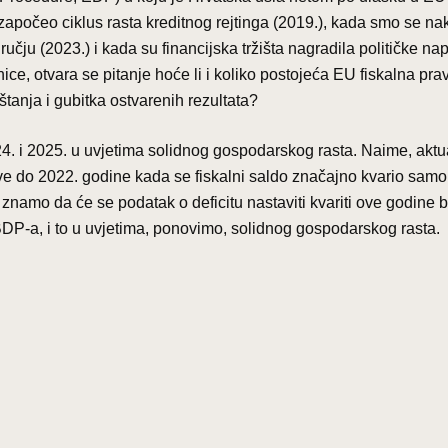
započeo ciklus rasta kreditnog rejtinga (2019.), kada smo se na
čju (2023.) i kada su financijska tržišta nagradila političke na
e, otvara se pitanje hoće li i koliko postojeća EU fiskalna pravi
štanja i gubitka ostvarenih rezultata?
24. i 2025. u uvjetima solidnog gospodarskog rasta. Naime, aktu
ove do 2022. godine kada se fiskalni saldo značajno kvario samo
znamo da će se podatak o deficitu nastaviti kvariti ove godine 
BDP-a, i to u uvjetima, ponovimo, solidnog gospodarskog rasta.