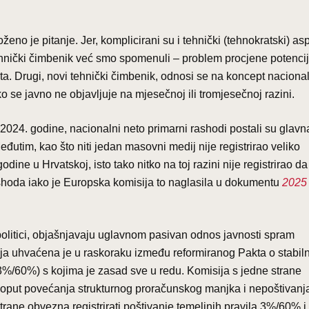
no je pitanje. Jer, komplicirani su i tehnički (tehnokratski) as
ehnički čimbenik već smo spomenuli – problem procjene potenci
ta. Drugi, novi tehnički čimbenik, odnosi se na koncept naciona
ko se javno ne objavljuje na mjesečnoj ili tromjesečnoj razini.
 2024. godine, nacionalni neto primarni rashodi postali su glavn
Međutim, kao što niti jedan masovni medij nije registrirao veliko
dine u Hrvatskoj, isto tako nitko na toj razini nije registrirao da
ashoda iako je Europska komisija to naglasila u dokumentu
2025
 politici, objašnjavaju uglavnom pasivan odnos javnosti spram
a uhvaćena je u raskoraku između reformiranog Pakta o stabilno
a (3%/60%) s kojima je zasad sve u redu. Komisija s jedne strane
poput povećanja strukturnog proračunskog manjka i nepoštivanja
strane obvezna registrirati poštivanje temeljnih pravila 3%/60% 