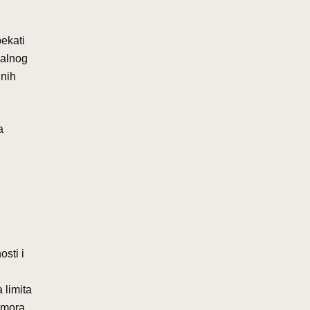
pekati
jalnog
lnih
a
sti i
 limita
i mora