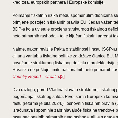
kreditora, europskih partnera i Europske komisije.
Poimanje fiskalnih rizika među spomenutim dionicima slože
primjene postojećih fiskalnih pravila EU. Jedan važan t
BDP-a koja uvjetuje procjenu strukturnog fiskalnog defici
neto primarnih rashoda – to je ključan fiskalni agregat ia
Naime, nakon revizije Pakta o stabilnosti i rastu (SGP-a)
ciljana varijabla fiskalne politike za države članice EU. 
povećanje strukturnog fiskalnog deficita u protekle dvije go
Hrvatska ne poštuje limite nacionalnih neto primarnih r
Country Report – Croatia
.
[3]
Dva razloga, pored Vladina stava o strukturnoj fiskalnoj
pogoršanja fiskalnog salda. Prvo, sama Europska komisij
rastu (reforma je bila 2024.) i osnovnih fiskalnih pravil
izračunava i spominje zabrinjavajuće fiskalne trendove 
rasta nacionalnih primarnih neto rashoda, ali je s druge 