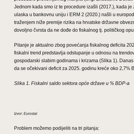
Jednom kada smo iz te procedure izašli (2017.), kada je 
ulaska u bankovnu uniju i ERM 2 (2020.) našli u europodru
traženjem niže premije rizika na hrvatske državne obveznic
dovoljno čvrsta da ne dođe do fiskalnog tj. političkog opu
Pitanje je aktualno zbog povećanja fiskalnog deficita 20
fiskalni trend predstavlja odstupanje u odnosu na trend
gospodarski slabim godinama i krizama (Slika 1). Danas 
da se očekivani deficit za 2025. godinu kreće oko 2,7% 
Slika 1. Fiskalni saldo sektora opće države u % BDP-a
Izvor: Eurostat
Problem možemo podijeliti na tri pitanja: