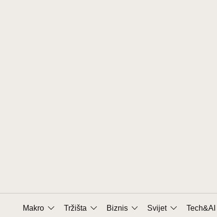
Prijeđi
na
sadržaj
Makro
Tržišta
Biznis
Svijet
Tech&AI