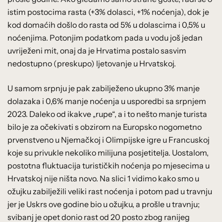
istim postocima rasta (+3% dolasci, +1% noćenja), dok je
kod domaćih došlo do rasta od 5% u dolascima i 0,5% u
noćenjima. Potonjim podatkom pada u vodu još jedan
uvriježeni mit, onaj da je Hrvatima postalo sasvim
nedostupno (preskupo) ljetovanje u Hrvatskoj.
U samom srpnju je pak zabilježeno ukupno 3% manje
dolazaka i 0,6% manje noćenja u usporedbi sa srpnjem
2023. Daleko od ikakve „rupe“, a i to nešto manje turista
bilo je za očekivati s obzirom na Europsko nogometno
prvenstveno u Njemačkoj i Olimpijske igre u Francuskoj
koje su privukle nekoliko milijuna posjetitelja. Uostalom,
postotna fluktuacija turističkih noćenja po mjesecima u
Hrvatskoj nije ništa novo. Na slici 1 vidimo kako smo u
ožujku zabilježili veliki rast noćenja i potom pad u travnju
jer je Uskrs ove godine bio u ožujku, a prošle u travnju;
svibanj je opet donio rast od 20 posto zbog ranijeg