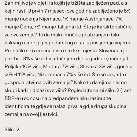
Zanimljivo je vidjeti i s kojih je tržišta zabilježen pad, a s
kojih rast. U prvih 7 mjeseci ove godine zabilježeno je 8%
manje noćenja Nijemaca, 1% manje Austrijanaca, 7%
manje Čeha, 7% manje Talijana itd. Što je karakteristično
za ove zemlje? To da muku muče s postizanjem bilo
kakvog realnog gospodarskog rasta u posljednje vrijeme.
Praktički se 5 godina nisu makle s mjesta. Slovenaca je
pak bilo 3% više u dosadašnjem dijelu godine (noćenja),
Poljaka 10% više, Mađara 7% više, Slovaka 3% više, gostiju
iz BiH 11% više, Nizozemaca 7% više itd. Što se događa s
gospodarstvima ovih zemalja? Kako to da njima nismo
skupi kad ih dolazi sve više? Pogledajte sami sliku 2 (rast
BDP-a u odnosu na predpandemijsku razinu) te
identificirajte gdje se nalazi prva, a gdje druga skupina
zemalja na ovoj ljestvici.
Slika 2.