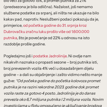
bio veći za gotovo 15%, a promet putnika za 21%
(predsezona je bila odlična). Nažalost, još nemamo
službene podatke za srpanj, ali ništa ne ukazuje na bilo
kakav pad, naprotiv. Neslužbeni podaci pokazuju da je,
primjerice,
od početka godine do 31. srpnja kroz
Dubrovačku zračnu luku prošlo više od 1.600.000
putnika
, što je povećanje od 22% u odnosu na isto
razdoblje prošle godine.
Pogledajmo još i
podatke Jadrolinije
. Ni ovdje nam
nikakvih naznaka o propasti sezone – broj putnika isti,
broj prevezenih vozila 4% veći u dosadašnjem dijelu
godine – a dali su objašnjenje i zašto vidimo nešto manje
gužve:
“Od počeka godine do početka kolovoza promet
putnika je na razini rekordne 2023. godine dok promet
vozila raste za gotovo 4 posto. Jadrolinija je do danas
prevezla oko 6,7 milijuna putnika I 2 milijuna vozila. Novim
investicijama u flotu omogućeno je uključivanje brodova