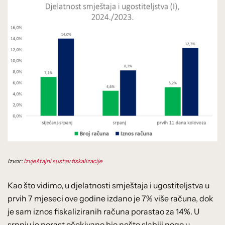
Izvor:
Izvještajni sustav fiskalizacije
Kao što vidimo, u djelatnosti smještaja i ugostiteljstva u
prvih 7 mjeseci ove godine izdano je 7% više računa, dok
je sam iznos fiskaliziranih računa porastao za 14%. U
srpnju je porast očekivano bio nešto slabiji nego u