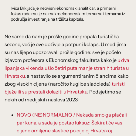
Ivica Brkljača je neovisni ekonomski analitičar, a primarni
fokus rada mu je na makroekonomskim temama i temama iz
područja investiranja na tržištu kapitala.
Ne samo da nam je prošle godine propala turistička
sezone, već je ove doživjela potpuni kolaps. U medijima
su nas lijepo upozoravali prošle godine: sve je počelo
izjavom profesora s Ekonomskog fakulteta kako je
u dva
lipanjska vikenda ušlo četiri puta manje stranih turista u
Hrvatsku
, a nastavilo se argumentiranim člancima kako
zbog visokih cijena (naročito kuglice sladoleda)
turisti
bježe ili su prestali dolaziti u Hrvatsku
. Podsjetimo se
nekih od medijskih naslova 2023.:
NOVO (NE)NORMALNO / Nekada smo ga plaćali
par kuna, a sada je postao luksuz: Šokirat će vas
cijene omiljene slastice po cijeloj Hrvatskoj