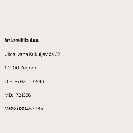
Arhivanalitika d.o.o.
Ulica Ivana Kukuljevića 32
10000 Zagreb
OIB: 97920101596
MB: 1721356
MBS: 080457965