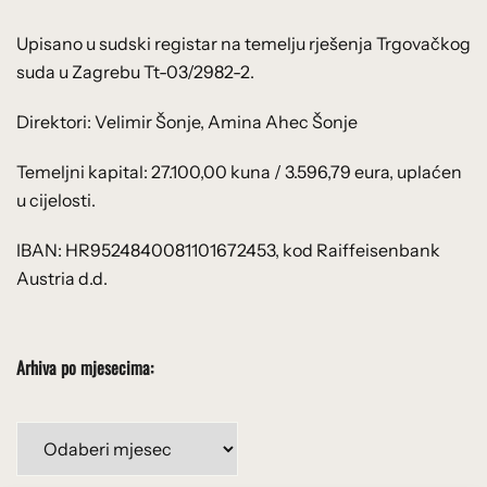
Upisano u sudski registar na temelju rješenja Trgovačkog
suda u Zagrebu Tt-03/2982-2.
Direktori: Velimir Šonje, Amina Ahec Šonje
Temeljni kapital: 27.100,00 kuna / 3.596,79 eura, uplaćen
u cijelosti.
IBAN: HR9524840081101672453, kod Raiffeisenbank
Austria d.d.
Arhiva po mjesecima:
Arhiva
po