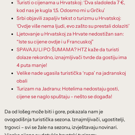
Turisti o cijenama u Hrvatskoj: ‘Dva sladoleda 7 €,
kod nas je kugla 1,5. Odosmo mi u Grčku’
Srbi objavili zapaljiv tekst o turizmu u Hrvatskoj:
‘Ovdje više nema ljudi, evo zašto su prestali dolaziti’
Ljetovanje u Hrvatskoj za Hrvate nedostižan san:
“Iste su cijene ovdje i u Francuskoj”
SPAVAJU LI PO ŠUMAMA? HTZ kaže da turisti
dolaze rekordno, iznajmljivači tvrde da gostiju ima
4 puta manje!
Velike nade ugasila turistička ‘rupa’ na jadranskoj
obali
Turizam na Jadranu: Hotelima nedostaju gosti,
cijene se naglo spuštaju – nešto se događa!
Da od lošeg može biti i gore, pokazala nam je
ovogodišnja turistička sezona. Iznajmljivači, ugostitelji,
trgovci – svi se žale na sezonu, izvještavaju novinari.