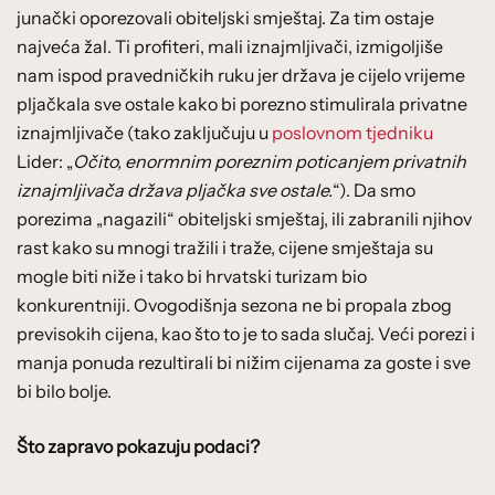
junački oporezovali obiteljski smještaj. Za tim ostaje
najveća žal. Ti profiteri, mali iznajmljivači, izmigoljiše
nam ispod pravedničkih ruku jer država je cijelo vrijeme
pljačkala sve ostale kako bi porezno stimulirala privatne
iznajmljivače (tako zaključuju u
poslovnom tjedniku
Lider: „
Očito, enormnim poreznim poticanjem privatnih
iznajmljivača država pljačka sve ostale.
“). Da smo
porezima „nagazili“ obiteljski smještaj, ili zabranili njihov
rast kako su mnogi tražili i traže, cijene smještaja su
mogle biti niže i tako bi hrvatski turizam bio
konkurentniji. Ovogodišnja sezona ne bi propala zbog
previsokih cijena, kao što to je to sada slučaj. Veći porezi i
manja ponuda rezultirali bi nižim cijenama za goste i sve
bi bilo bolje.
Što zapravo pokazuju podaci?