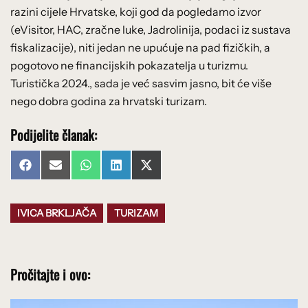
razini cijele Hrvatske, koji god da pogledamo izvor
(eVisitor, HAC, zračne luke, Jadrolinija, podaci iz sustava
fiskalizacije), niti jedan ne upućuje na pad fizičkih, a
pogotovo ne financijskih pokazatelja u turizmu.
Turistička 2024., sada je već sasvim jasno, bit će više
nego dobra godina za hrvatski turizam.
Podijelite članak:
Share
Share
Share
Share
Share
Facebook
Email
WhatsApp
LinkedIn
X
on
on
on
on
on
(Twitter)
IVICA BRKLJAČA
TURIZAM
Pročitajte i ovo: