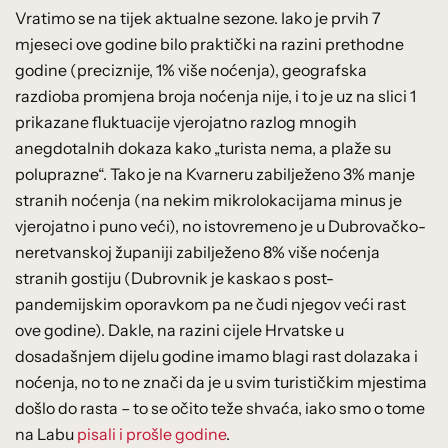
Vratimo se na tijek aktualne sezone. Iako je prvih 7
mjeseci ove godine bilo praktički na razini prethodne
godine (preciznije, 1% više noćenja), geografska
razdioba promjena broja noćenja nije, i to je uz na slici 1
prikazane fluktuacije vjerojatno razlog mnogih
anegdotalnih dokaza kako „turista nema, a plaže su
poluprazne“. Tako je na Kvarneru zabilježeno 3% manje
stranih noćenja (na nekim mikrolokacijama minus je
vjerojatno i puno veći), no istovremeno je u Dubrovačko-
neretvanskoj županiji zabilježeno 8% više noćenja
stranih gostiju (Dubrovnik je kaskao s post-
pandemijskim oporavkom pa ne čudi njegov veći rast
ove godine). Dakle, na razini cijele Hrvatske u
dosadašnjem dijelu godine imamo blagi rast dolazaka i
noćenja, no to ne znači da je u svim turističkim mjestima
došlo do rasta – to se očito teže shvaća, iako smo o tome
na Labu
pisali i prošle godine
.