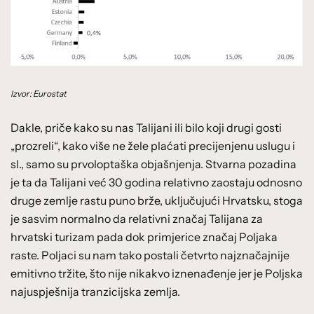
Izvor: Eurostat
Dakle, priče kako su nas Talijani ili bilo koji drugi gosti
„prozreli“, kako više ne žele plaćati precijenjenu uslugu i
sl., samo su prvoloptaška objašnjenja. Stvarna pozadina
je ta da Talijani već 30 godina relativno zaostaju odnosno
druge zemlje rastu puno brže, uključujući Hrvatsku, stoga
je sasvim normalno da relativni značaj Talijana za
hrvatski turizam pada dok primjerice značaj Poljaka
raste. Poljaci su nam tako postali četvrto najznačajnije
emitivno tržite, što nije nikakvo iznenađenje jer je Poljska
najuspješnija tranzicijska zemlja.