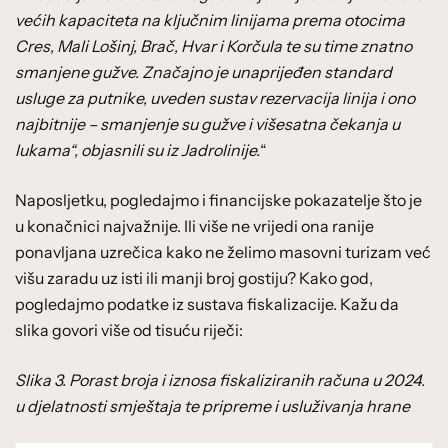
većih kapaciteta na ključnim linijama prema otocima
Cres, Mali Lošinj, Brač, Hvar i Korčula te su time znatno
smanjene gužve. Značajno je unaprijeđen standard
usluge za putnike, uveden sustav rezervacija linija i ono
najbitnije – smanjenje su gužve i višesatna čekanja u
lukama“, objasnili su iz Jadrolinije.
“
Naposljetku, pogledajmo i financijske pokazatelje što je
u konačnici najvažnije. Ili više ne vrijedi ona ranije
ponavljana uzrečica kako ne želimo masovni turizam već
višu zaradu uz isti ili manji broj gostiju? Kako god,
pogledajmo podatke iz sustava fiskalizacije. Kažu da
slika govori više od tisuću riječi:
Slika 3. Porast broja i iznosa fiskaliziranih računa u 2024.
u djelatnosti smještaja te pripreme i usluživanja hrane