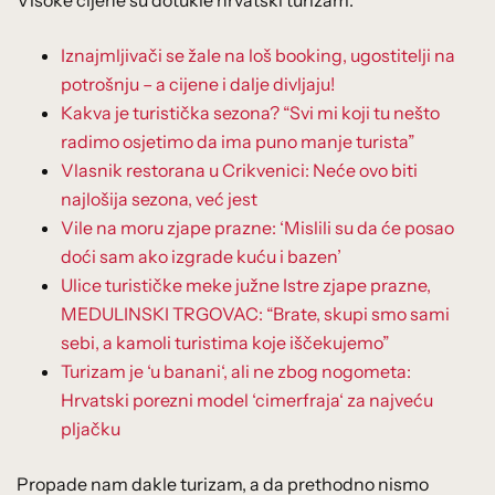
Visoke cijene su dotukle hrvatski turizam:
Iznajmljivači se žale na loš booking, ugostitelji na
potrošnju – a cijene i dalje divljaju!
Kakva je turistička sezona? “Svi mi koji tu nešto
radimo osjetimo da ima puno manje turista”
Vlasnik restorana u Crikvenici: Neće ovo biti
najlošija sezona, već jest
Vile na moru zjape prazne: ‘Mislili su da će posao
doći sam ako izgrade kuću i bazen’
Ulice turističke meke južne Istre zjape prazne,
MEDULINSKI TRGOVAC: “Brate, skupi smo sami
sebi, a kamoli turistima koje iščekujemo”
Turizam je ‘u banani‘, ali ne zbog nogometa:
Hrvatski porezni model ‘cimerfraja‘ za najveću
pljačku
Propade nam dakle turizam, a da prethodno nismo