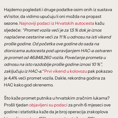
Hajdemo pogledati i druge podatke osim onih iz sustava
eVisitor, da vidimo upućuju li oni možda na propast
sezone.
Najnoviji podaci iz Hrvatskih autocesta
kažu
sljedeće:
“Promet vozila veći je za 1,5 % dok je iznos
naplaćene cestarine veći za 11 % u odnosu na isti vikend
prošle godine. Od početka ove godine do sada na
dionicama autocesta pod upravljanjem HAC-a ostvaren
je promet od 46.848.260 vozila. Povećanje prometa u
odnosu na isto razdoblje prošle godine iznosi 10 %”,
zaključuju iz HAC-a.“
Prvi vikend u kolovozu
pak pokazao
je 4,4% veći promet vozila. Dakle, rekordna godina za
HAC kako god okrenemo.
Što kaže promet putnika u hrvatskim zračnim lukama?
Prošli tjedan
objavljeni su podaci
za prvih 6 mjeseci ove
godine i statistika kaže da je broj operacija zrakoplova