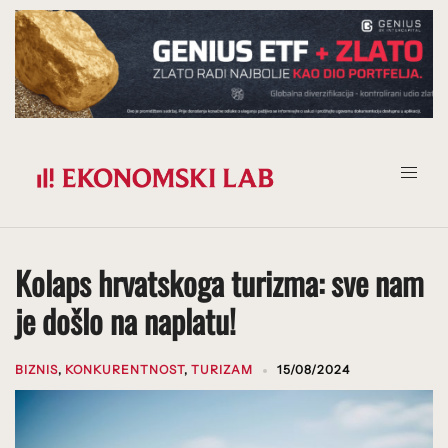
Prijeđi
na
sadržaj
Kolaps hrvatskoga turizma: sve nam
je došlo na naplatu!
BIZNIS
,
KONKURENTNOST
,
TURIZAM
15/08/2024