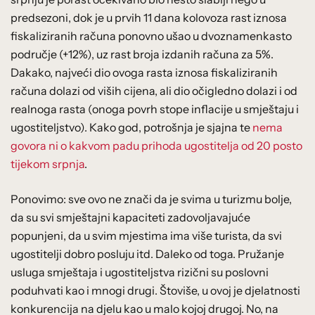
predsezoni, dok je u prvih 11 dana kolovoza rast iznosa
fiskaliziranih računa ponovno ušao u dvoznamenkasto
područje (+12%), uz rast broja izdanih računa za 5%.
Dakako, najveći dio ovoga rasta iznosa fiskaliziranih
računa dolazi od viših cijena, ali dio očigledno dolazi i od
realnoga rasta (onoga povrh stope inflacije u smještaju i
ugostiteljstvo). Kako god, potrošnja je sjajna te
nema
govora ni o kakvom padu prihoda ugostitelja od 20 posto
tijekom srpnja
.
Ponovimo: sve ovo ne znači da je svima u turizmu bolje,
da su svi smještajni kapaciteti zadovoljavajuće
popunjeni, da u svim mjestima ima više turista, da svi
ugostitelji dobro posluju itd. Daleko od toga. Pružanje
usluga smještaja i ugostiteljstva rizični su poslovni
poduhvati kao i mnogi drugi. Štoviše, u ovoj je djelatnosti
konkurencija na djelu kao u malo kojoj drugoj. No, na