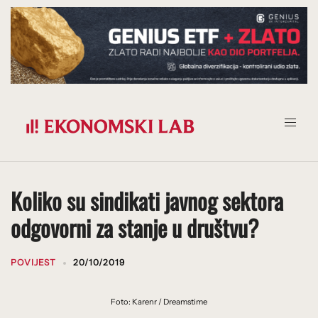
Prijeđi
na
sadržaj
Koliko su sindikati javnog sektora
odgovorni za stanje u društvu?
POVIJEST
20/10/2019
Foto: Karenr / Dreamstime