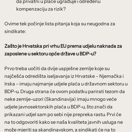
da privatni u plaće ugrađuje i određenu
kompenzaciju za rizik?
Ovime tek počinje lista pitanja koja su neugodna za
sindikate:
Zašto je Hrvatska pri vrhu EU prema udjelu naknada za
zaposlene u sektoru opće države u BDP-u?
Prvo treba uočiti da dvije uspješne zemlje koje su
najčešća odredišta iseljavanja iz Hrvatske – Njemačka i
Irska – imaju najmanje udjele plaća u državnom sektoru u
BDP-u. Druga strana će ovom podatku parirati tezom da
neke zemlje-uzori (Skandinavija) imaju mnogo veće
udjele javnosektorskih plaća u BDP-u, što znači da
prikazani udjel sam po sebi nije prepreka rastu. Prvi će
na to odgovoriti kako se naša kvaliteta javnih usluga ne
može mjeriti sa skandinavskom, a sindikati će na to