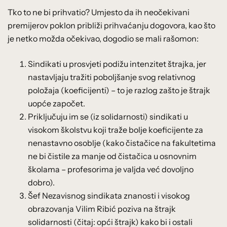
Tko to ne bi prihvatio? Umjesto da ih neočekivani
premijerov poklon približi prihvaćanju dogovora, kao što
je netko možda očekivao, dogodio se mali rašomon:
Sindikati u prosvjeti podižu intenzitet štrajka, jer
nastavljaju tražiti poboljšanje svog relativnog
položaja (koeficijenti) – to je razlog zašto je štrajk
uopće započet.
Priključuju im se (iz solidarnosti) sindikati u
visokom školstvu koji traže bolje koeficijente za
nenastavno osoblje (kako čistačice na fakultetima
ne bi čistile za manje od čistačica u osnovnim
školama – profesorima je valjda već dovoljno
dobro).
Šef Nezavisnog sindikata znanosti i visokog
obrazovanja Vilim Ribić poziva na štrajk
solidarnosti (čitaj: opći štrajk) kako bi i ostali