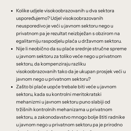
Kolike udjele visokoobrazovanih u dva sektora
uspoređujemo? Udjel visokoobrazovanih
neusporedivo je veći u javnom sektoru nego u
privatnom pa je rezultat neizbježan s obzirom na
egalitarniju raspodjelu plaća u državnom sektoru.
Nije li neobično da su plaće srednje stručne spreme
u javnom sektoru za toliko veće nego u privatnom
sektoru, da kompenziraju razliku
visokoobrazovanih tako da je ukupan prosjek veći u
javnom nego u privatnom sektoru?
Zašto bi plaće uopće trebale biti veće u javnom
sektoru, kada su kontrolni meritokratski
mehanizmi u javnom sektoru puno slabiji od
tržišnih kontrolnih mehanizama u privatnom
sektoru, a zakonodavstvo mnogo bolje štiti radnike
u javnom nego u privatnom sektoru pa je prirodno