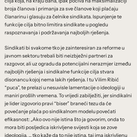
cilja koja, na kraju dana, ipak počiva na maksimalizaciji
broja članova i primanja za sve članove koji plaćaju
članarinu i glasuju za čelnike sindikata. Ispunjenje te
funkcije cilja bitno limitira sindikate u pogledu
raspoznavanja i podržavanja najboljih rješenja.
Sindikati bi svakome tko je zainteresiran za reforme u
javnom sektoru trebali biti neizbježni partneri za
razgovor, ali uz ogradu da potencijalni nerazmjer između
najboljih rješenja i sindikalne funkcije cilja stvara
disonancu kojoj nema lakih rješenja. I tu Vilim Ribić
“puca”, te prelazi u nesuvisle lamentacije o ideologiji u
maniri prošlih vremena. To vrijedi zabilježiti, jer sindikalni
je lider izgovorio pravi “biser” braneći tezu da će
povećanje plaća po sindikalnom modelu povećati
efikasnost: „Ako ovo nije istina što ja govorim, onda to
mora biti posljedica iskrivljene svijesti koja se zove
ideologija. … tko kaže da to nije istina, taj ima iskrivljenu