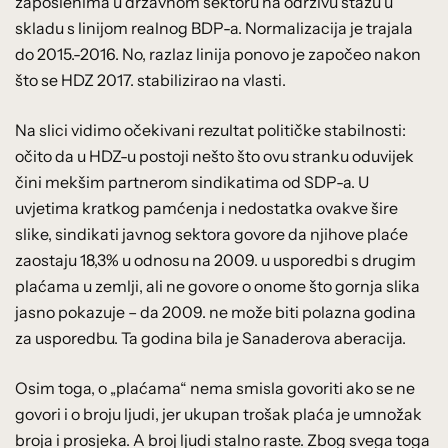
zaposlenima u državnom sektoru na održivu stazu u
skladu s linijom realnog BDP-a. Normalizacija je trajala
do 2015.-2016. No, razlaz linija ponovo je započeo nakon
što se HDZ 2017. stabilizirao na vlasti.
Na slici vidimo očekivani rezultat političke stabilnosti:
očito da u HDZ-u postoji nešto što ovu stranku oduvijek
čini mekšim partnerom sindikatima od SDP-a. U
uvjetima kratkog pamćenja i nedostatka ovakve šire
slike, sindikati javnog sektora govore da njihove plaće
zaostaju 18,3% u odnosu na 2009. u usporedbi s drugim
plaćama u zemlji, ali ne govore o onome što gornja slika
jasno pokazuje – da 2009. ne može biti polazna godina
za usporedbu. Ta godina bila je Sanaderova aberacija.
Osim toga, o „plaćama“ nema smisla govoriti ako se ne
govori i o broju ljudi, jer ukupan trošak plaća je umnožak
broja i prosjeka. A broj ljudi stalno raste. Zbog svega toga