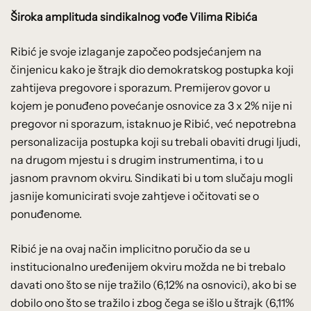
Široka amplituda sindikalnog vođe Vilima Ribića
Ribić je svoje izlaganje započeo podsjećanjem na
činjenicu kako je štrajk dio demokratskog postupka koji
zahtijeva pregovore i sporazum. Premijerov govor u
kojem je ponuđeno povećanje osnovice za 3 x 2% nije ni
pregovor ni sporazum, istaknuo je Ribić, već nepotrebna
personalizacija postupka koji su trebali obaviti drugi ljudi,
na drugom mjestu i s drugim instrumentima, i to u
jasnom pravnom okviru. Sindikati bi u tom slučaju mogli
jasnije komunicirati svoje zahtjeve i očitovati se o
ponuđenome.
Ribić je na ovaj način implicitno poručio da se u
institucionalno uređenijem okviru možda ne bi trebalo
davati ono što se nije tražilo (6,12% na osnovici), ako bi se
dobilo ono što se tražilo i zbog čega se išlo u štrajk (6,11%