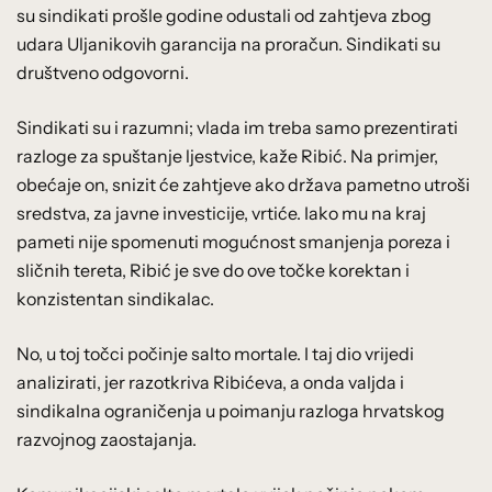
su sindikati prošle godine odustali od zahtjeva zbog
udara Uljanikovih garancija na proračun. Sindikati su
društveno odgovorni.
Sindikati su i razumni; vlada im treba samo prezentirati
razloge za spuštanje ljestvice, kaže Ribić. Na primjer,
obećaje on, snizit će zahtjeve ako država pametno utroši
sredstva, za javne investicije, vrtiće. Iako mu na kraj
pameti nije spomenuti mogućnost smanjenja poreza i
sličnih tereta, Ribić je sve do ove točke korektan i
konzistentan sindikalac.
No, u toj točci počinje salto mortale. I taj dio vrijedi
analizirati, jer razotkriva Ribićeva, a onda valjda i
sindikalna ograničenja u poimanju razloga hrvatskog
razvojnog zaostajanja.