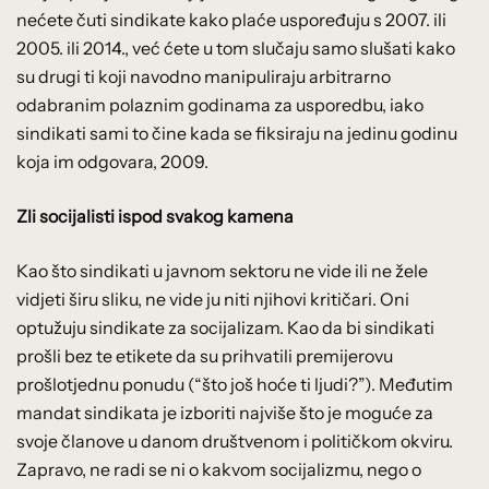
nećete čuti sindikate kako plaće uspoređuju s 2007. ili
2005. ili 2014., već ćete u tom slučaju samo slušati kako
su drugi ti koji navodno manipuliraju arbitrarno
odabranim polaznim godinama za usporedbu, iako
sindikati sami to čine kada se fiksiraju na jedinu godinu
koja im odgovara, 2009.
Zli socijalisti ispod svakog kamena
Kao što sindikati u javnom sektoru ne vide ili ne žele
vidjeti širu sliku, ne vide ju niti njihovi kritičari. Oni
optužuju sindikate za socijalizam. Kao da bi sindikati
prošli bez te etikete da su prihvatili premijerovu
prošlotjednu ponudu (“što još hoće ti ljudi?”). Međutim
mandat sindikata je izboriti najviše što je moguće za
svoje članove u danom društvenom i političkom okviru.
Zapravo, ne radi se ni o kakvom socijalizmu, nego o