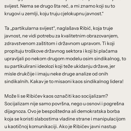
svijest. Nema se drugo šta reć, a mi znamo koji su to
krugovi u zemlji, koju truju cjelokupnu javnost.“
Ta „partikularna svijest“, naglašava Ribić, koja truje
javnost, ne vidi potrebu za kvalitetnim obrazovanjem,
zdravstvenom zaštitom i državnom upravom. Ti koji
propituju troškove državnog sektora i koji bi plaćama
upravljali po nekom drugom modelu osim sindikalnog, to
su partikulirani ideolozi koji teže ukidanju države, jer
misle drukčije i imaju neke druge analize od onih
sindikalnih. Kakav je to misaoni kaos sindikalnog lidera!
Može li se Ribićev kaos označiti kao socijalizam?
Socijalizam nije samo površna, nego u osnovi i pogrešna
dijagnoza. Ovo je bespoštedna ali demokratska borba
koja se koristi slabostima vladine strane i manipulacijom
u kaotičnoj komunikaciji. Ako je Ribićev javni nastup