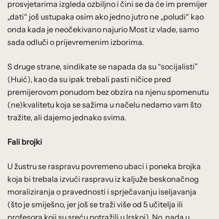
prosvjetarima izgleda ozbiljno i čini se da će im premijer
„dati“ još ustupaka osim ako jedno jutro ne „poludi“ kao
onda kada je neočekivano najurio Most iz vlade, samo
sada odluči o prijevremenim izborima.
S druge strane, sindikate se napada da su “socijalisti”
(Huić), kao da su ipak trebali pasti ničice pred
premijerovom ponudom bez obzira na njenu spomenutu
(ne)kvalitetu koja se sažima u načelu nedamo vam što
tražite, ali dajemo jednako svima.
Fali brojki
U žustru se raspravu povremeno ubaci i poneka brojka
koja bi trebala izvući raspravu iz kaljuže beskonačnog
moraliziranja o pravednosti i sprječavanju iseljavanja
(što je smiješno, jer još se traži više od 5 učitelja ili
profesora koji su sreću potražili u Irskoj). No, nada u