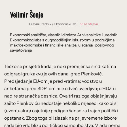
Velimir Šonje
Glavni urednik
/
Ekonomski lab
|
Više objava
Ekonomski analitičar, vlasnik i direktor Arhivanalitike i urednik
Ekonomskog laba s dugogodišnjim iskustvom u područjima
makroekonomske i financijske analize, ulaganja i poslovnog
savjetovanja.
Teško se prisjetiti kada je neki premijer sa sindikatima
odigrao igru kakvu je ovih dana igrao Plenković.
Predsjedanje EU-om je pred vratima; vodstvo u
anketama pred SDP-om nije odveć uvjerljivo; u HDZ-u
nadire stranačka desnica. Ova tri razloga objašnjavaju
zašto Plenkoviću nedostaje nekoliko mjeseci kako bi si
(eventualno) osjetnije podigao šanse za trajan politički
opstanak. Zbog toga bi izlazak na prijevremene izbore
sada bio vrlo blizu političkog samoubojstva. Vlada nema