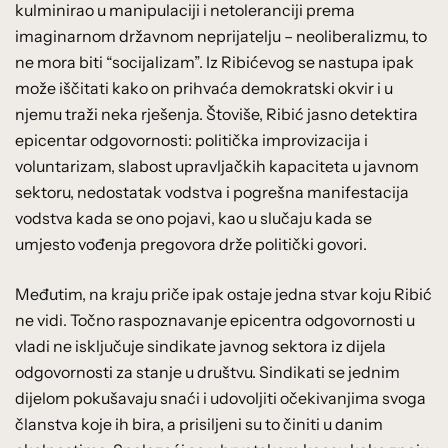
kulminirao u manipulaciji i netoleranciji prema
imaginarnom državnom neprijatelju – neoliberalizmu, to
ne mora biti “socijalizam”. Iz Ribićevog se nastupa ipak
može iščitati kako on prihvaća demokratski okvir i u
njemu traži neka rješenja. Štoviše, Ribić jasno detektira
epicentar odgovornosti: politička improvizacija i
voluntarizam, slabost upravljačkih kapaciteta u javnom
sektoru, nedostatak vodstva i pogrešna manifestacija
vodstva kada se ono pojavi, kao u slučaju kada se
umjesto vođenja pregovora drže politički govori.
Međutim, na kraju priče ipak ostaje jedna stvar koju Ribić
ne vidi. Točno raspoznavanje epicentra odgovornosti u
vladi ne isključuje sindikate javnog sektora iz dijela
odgovornosti za stanje u društvu. Sindikati se jednim
dijelom pokušavaju snaći i udovoljiti očekivanjima svoga
članstva koje ih bira, a prisiljeni su to činiti u danim