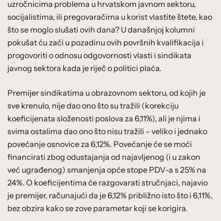
uzročnicima problema u hrvatskom javnom sektoru,
socijalistima, ili pregovaračima u korist vlastite štete, kao
što se moglo slušati ovih dana? U današnjoj kolumni
pokušat ću zaći u pozadinu ovih površnih kvalifikacija i
progovoriti o odnosu odgovornosti vlasti i sindikata
javnog sektora kada je riječ o politici plaća.
Premijer sindikatima u obrazovnom sektoru, od kojih je
sve krenulo, nije dao ono što su tražili (korekciju
koeficijenata složenosti poslova za 6,11%), ali je njima i
svima ostalima dao ono što nisu tražili – veliko i jednako
povećanje osnovice za 6,12%. Povećanje će se moći
financirati zbog odustajanja od najavljenog (i u zakon
već ugrađenog) smanjenja opće stope PDV-a s 25% na
24%. O koeficijentima će razgovarati stručnjaci, najavio
je premijer, računajući da je 6,12% približno isto što i 6,11%,
bez obzira kako se zove parametar koji se korigira.