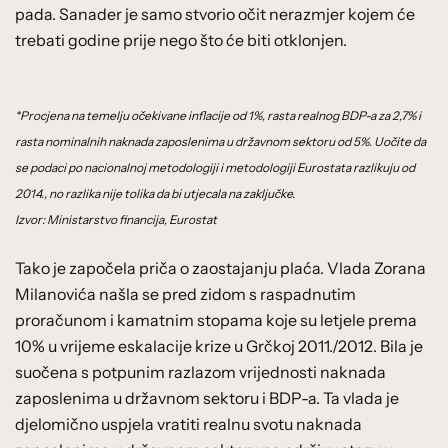
pada. Sanader je samo stvorio očit nerazmjer kojem će
trebati godine prije nego što će biti otklonjen.
*Procjena na temelju očekivane inflacije od 1%, rasta realnog BDP-a za 2,7% i
rasta nominalnih naknada zaposlenima u državnom sektoru od 5%. Uočite da
se podaci po nacionalnoj metodologiji i metodologiji Eurostata razlikuju od
2014., no razlika nije tolika da bi utjecala na zaključke.
Izvor: Ministarstvo financija, Eurostat
Tako je započela priča o zaostajanju plaća. Vlada Zorana
Milanovića našla se pred zidom s raspadnutim
proračunom i kamatnim stopama koje su letjele prema
10% u vrijeme eskalacije krize u Grčkoj 2011./2012. Bila je
suočena s potpunim razlazom vrijednosti naknada
zaposlenima u državnom sektoru i BDP-a. Ta vlada je
djelomično uspjela vratiti realnu svotu naknada