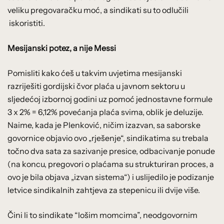
veliku pregovaračku moć, a sindikati su to odlučili
iskoristiti.
Mesijanski potez, a nije Messi
Pomisliti kako ćeš u takvim uvjetima mesijanski
razriješiti gordijski čvor plaća u javnom sektoru u
sljedećoj izbornoj godini uz pomoć jednostavne formule
3 x 2% = 6,12% povećanja plaća svima, oblik je deluzije.
Naime, kada je Plenković, ničim izazvan, sa saborske
govornice objavio ovo „rješenje“, sindikatima su trebala
točno dva sata za sazivanje presice, odbacivanje ponude
(na koncu, pregovori o plaćama su strukturiran proces, a
ovo je bila objava „izvan sistema“) i uslijedilo je podizanje
letvice sindikalnih zahtjeva za stepenicu ili dvije više.
Čini li to sindikate “lošim momcima”, neodgovornim