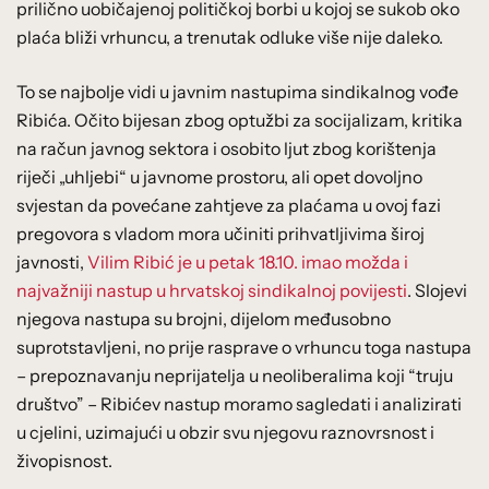
prilično uobičajenoj političkoj borbi u kojoj se sukob oko
plaća bliži vrhuncu, a trenutak odluke više nije daleko.
To se najbolje vidi u javnim nastupima sindikalnog vođe
Ribića. Očito bijesan zbog optužbi za socijalizam, kritika
na račun javnog sektora i osobito ljut zbog korištenja
riječi „uhljebi“ u javnome prostoru, ali opet dovoljno
svjestan da povećane zahtjeve za plaćama u ovoj fazi
pregovora s vladom mora učiniti prihvatljivima široj
javnosti,
Vilim Ribić je u petak 18.10. imao možda i
najvažniji nastup u hrvatskoj sindikalnoj povijesti
. Slojevi
njegova nastupa su brojni, dijelom međusobno
suprotstavljeni, no prije rasprave o vrhuncu toga nastupa
– prepoznavanju neprijatelja u neoliberalima koji “truju
društvo” – Ribićev nastup moramo sagledati i analizirati
u cjelini, uzimajući u obzir svu njegovu raznovrsnost i
živopisnost.