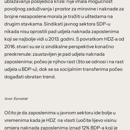
ublažavanja posljedica krize: nije imala mogućnost
povoljnog zaduživanja i prostor za mirovine i naknade za
brojne nezaposlene morala je tražiti u uštedama na
drugim stavkama. Sindikati javnog sektora SDP-u
nikada nisu oprostili pad udjela naknada zaposlenima
koji se najbolje vidi u 2013. godini. S povratkom HDZ-a od
2016. stvari su se iz sindikalne perspektive konačno
preokrenule: zaustavljen je pad udjela naknada
zaposlenima; počeo je njihov rast (što se odnosi i na rast
udjela u BDP-u), dok se sa socijalnim transferima počeo
događati obratan trend.
Izvor: Eurostat
Očito je da zaposlenima u javnom sektoru ide bolje u
vremenima kada je HDZ na vlasti (uočite lijevo visinu
omjera naknada zaposlenima iznad 12% BDP-a koji je