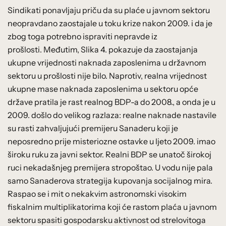
Sindikati ponavljaju priču da su plaće u javnom sektoru
neopravdano zaostajale u toku krize nakon 2009. i da je
zbog toga potrebno ispraviti nepravde iz
prošlosti. Međutim, Slika 4. pokazuje da zaostajanja
ukupne vrijednosti naknada zaposlenima u državnom
sektoru u prošlosti nije bilo. Naprotiv, realna vrijednost
ukupne mase naknada zaposlenima u sektoru opće
države pratila je rast realnog BDP-a do 2008., a onda je u
2009. došlo do velikog razlaza: realne naknade nastavile
su rasti zahvaljujući premijeru Sanaderu koji je
neposredno prije misteriozne ostavke u ljeto 2009. imao
široku ruku za javni sektor. Realni BDP se unatoč širokoj
ruci nekadašnjeg premijera stropoštao. U vodu nije pala
samo Sanaderova strategija kupovanja socijalnog mira.
Raspao se i mit o nekakvim astronomski visokim
fiskalnim multiplikatorima koji će rastom plaća u javnom
sektoru spasiti gospodarsku aktivnost od strelovitoga