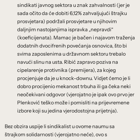
sindikati javnog sektora u znak zahvalnosti (jer je
sada očito da će dobiti 6,12% zahvaljujući štrajku
prosvjetara) podržali prosvjetare u njihovim
daljnjim nastojanjima ispravka „nepravdi“
(koeficijenata). Mamac je bačen i najavom traženja
dodatnih dvocifrenih povećanja osnovica, što bi
svima zaposlenima u državnom sektoru trebalo
navući slinu na usta. Ribić zapravo poziva na
cipelarenje protivnika (premijera), za kojeg
procjenjuje da je u knock-downu. Vidjet ćemo je li
dobro procijenio mekanost trbuha ili ga čeka neki
neočekivani odgovor (vjerojatno je ipak ovo prvo jer
Plenković teško može i pomisliti na prijevremene
izbore koji su jedina vjerodostojna prijetnja).
Bez obzira uspije li sindikalist u ovome naumu sa
štrajkom solidarnosti (vjerojatno neće), ovo s