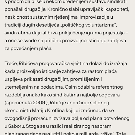
s pričom da bi se u nekom uređenijem sustavu sindikati
ponašali drugačije. Kronično slabi upravljački kapaciteti,
nesklonost sustavnim rješenjima, improvizacije u
tradiciji dugih desetljeća „političkog voluntarizma“,
sindikatima daju alibi za priključenje igrama prijestolja –
a one se svode na prilično proizvoljno isticanje zahtjeva
za povećanjem plaća.
Treće, Ribićeva pregovaračka vještina dolazi do izražaja
kada proizvoljno isticanje zahtjeva za rastom plaća
uspijeva prikazati drugačijim, promišljenim i
utemeljenim na podacima. Osim odabira referentnog
razdoblja onako kako sindikatima najbolje odgovara
(spomenuta 2009.), Ribić je angažirao solidnog
ekonomistu Matiju Kroflina koji je izračunao da se
ovogodišnji proračun izvršava bolje od plana potvrđenog
u Saboru. Stoga se u razlici realiziranog naspram
planiranog dade naslutiti i pokoja milijarda „viška“. To je