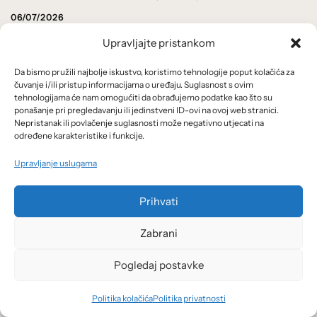
06/07/2026
Edmund Phelps: kako je kultura ulazila u glavni tok ekonomske misli
Upravljajte pristankom
Da bismo pružili najbolje iskustvo, koristimo tehnologije poput kolačića za
čuvanje i/ili pristup informacijama o uređaju. Suglasnost s ovim
Foto: Adam Blacke / Unsplash
tehnologijama će nam omogućiti da obrađujemo podatke kao što su
ponašanje pri pregledavanju ili jedinstveni ID-ovi na ovoj web stranici.
11/06/2026
Nepristanak ili povlačenje suglasnosti može negativno utjecati na
Kako je Lester Thurow pogrešno predviđao relativan pad američkog
određene karakteristike i funkcije.
gospodarstva
Upravljanje uslugama
Foto: Kyle Glenn / Unsplash
Prihvati
12/05/2026
Zabrani
Projekt Atlas Svjetske banke: mjerenje razvoja
Pogledaj postavke
Politika kolačića
Politika privatnosti