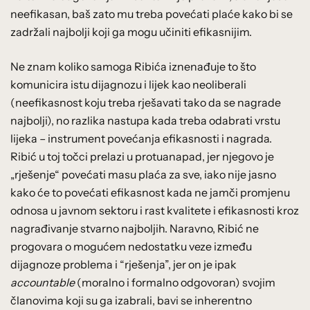
neefikasan, baš zato mu treba povećati plaće kako bi se
zadržali najbolji koji ga mogu učiniti efikasnijim.
Ne znam koliko samoga Ribića iznenađuje to što
komunicira istu dijagnozu i lijek kao neoliberali
(neefikasnost koju treba rješavati tako da se nagrade
najbolji), no razlika nastupa kada treba odabrati vrstu
lijeka – instrument povećanja efikasnosti i nagrada.
Ribić u toj točci prelazi u protuanapad, jer njegovo je
„rješenje“ povećati masu plaća za sve, iako nije jasno
kako će to povećati efikasnost kada ne jamči promjenu
odnosa u javnom sektoru i rast kvalitete i efikasnosti kroz
nagrađivanje stvarno najboljih. Naravno, Ribić ne
progovara o mogućem nedostatku veze između
dijagnoze problema i “rješenja”, jer on je ipak
accountable
(moralno i formalno odgovoran) svojim
članovima koji su ga izabrali, bavi se inherentno