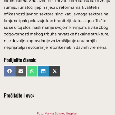
okolnostima. Snalazeći se u hrvatskom kaosu kako znaju
i umiju, i unatoč lijepih riječi o reformama, kvaliteti i
efikasnosti javnog sektora, sindikati javnoga sektora na
kraju se ipak pokazuju kao branitelji statusa quo. To što
su se u toj ulozi našli manje svojom krivnjom, a više zbog
odgovornosti mekog trbuha hrvatske fiskalne strukture,
nije dovoljno opravdanje za izmišljanje unutarnjih
neprijatelja i evociranje retorike nekih davnih vremena.
Podijelite članak:
Share
Share
Share
Share
Share
Facebook
Email
WhatsApp
LinkedIn
X
on
on
on
on
on
(Twitter)
Pročitajte i ovo:
Foto: Markus Spiske / Unsplash