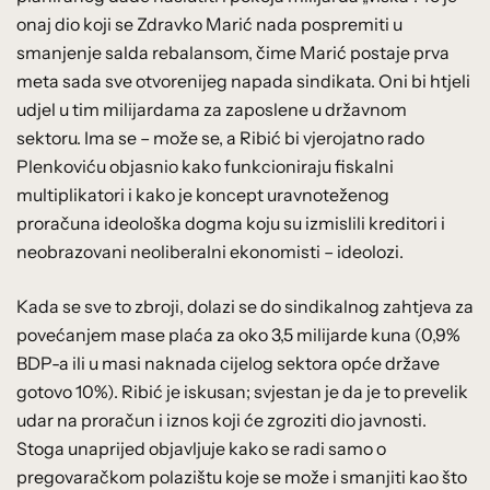
onaj dio koji se Zdravko Marić nada pospremiti u
smanjenje salda rebalansom, čime Marić postaje prva
meta sada sve otvorenijeg napada sindikata. Oni bi htjeli
udjel u tim milijardama za zaposlene u državnom
sektoru. Ima se – može se, a Ribić bi vjerojatno rado
Plenkoviću objasnio kako funkcioniraju fiskalni
multiplikatori i kako je koncept uravnoteženog
proračuna ideološka dogma koju su izmislili kreditori i
neobrazovani neoliberalni ekonomisti – ideolozi.
Kada se sve to zbroji, dolazi se do sindikalnog zahtjeva za
povećanjem mase plaća za oko 3,5 milijarde kuna (0,9%
BDP-a ili u masi naknada cijelog sektora opće države
gotovo 10%). Ribić je iskusan; svjestan je da je to prevelik
udar na proračun i iznos koji će zgroziti dio javnosti.
Stoga unaprijed objavljuje kako se radi samo o
pregovaračkom polazištu koje se može i smanjiti kao što