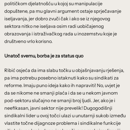
političkom djelatnošću u kojoj su manipulacije
dopuštene, pa mu glavni argument ostaje sprječavanje
iseljavanja, jer dobro zvuči čak i ako se iz njegovog
sektora nitko ne iseljava osim radi uobičajenog
obrazovanja i istraživačkog rada u inozemstvu koje je
društveno vrlo korisno.
Unatoč svemu, borba je za status quo
Ribić osjeća da ima slabu točku u objašnjavanju rješenja,
pa ima potrebu posebno istaknuti kako su sindikati za
reforme. Imaju puno ideja kako ih napraviti! No, uvjet je
da se nikome ne smanji plaća i da se u nekom javnom
pod-sektoru slučajno ne smanji broj ljudi. Jer, ako je i
neefikasan, javni sektor nije prevelik! Dugogodišnji
sindikalni lider u ovoj točci ulazi u unutarnji sukob između
vlastite točne dijagnoze problema i sindikalne funkcije