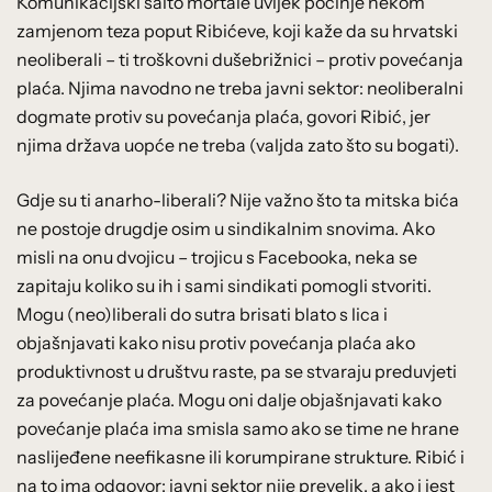
Komunikacijski salto mortale uvijek počinje nekom
zamjenom teza poput Ribićeve, koji kaže da su hrvatski
neoliberali – ti troškovni dušebrižnici – protiv povećanja
plaća. Njima navodno ne treba javni sektor: neoliberalni
dogmate protiv su povećanja plaća, govori Ribić, jer
njima država uopće ne treba (valjda zato što su bogati).
Gdje su ti anarho-liberali? Nije važno što ta mitska bića
ne postoje drugdje osim u sindikalnim snovima. Ako
misli na onu dvojicu – trojicu s Facebooka, neka se
zapitaju koliko su ih i sami sindikati pomogli stvoriti.
Mogu (neo)liberali do sutra brisati blato s lica i
objašnjavati kako nisu protiv povećanja plaća ako
produktivnost u društvu raste, pa se stvaraju preduvjeti
za povećanje plaća. Mogu oni dalje objašnjavati kako
povećanje plaća ima smisla samo ako se time ne hrane
naslijeđene neefikasne ili korumpirane strukture. Ribić i
na to ima odgovor: javni sektor nije prevelik, a ako i jest