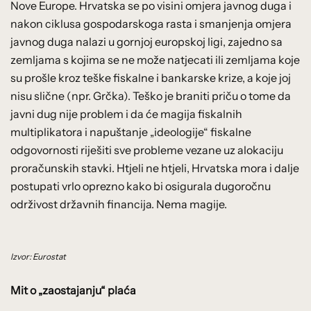
Nove Europe. Hrvatska se po visini omjera javnog duga i
nakon ciklusa gospodarskoga rasta i smanjenja omjera
javnog duga nalazi u gornjoj europskoj ligi, zajedno sa
zemljama s kojima se ne može natjecati ili zemljama koje
su prošle kroz teške fiskalne i bankarske krize, a koje joj
nisu slične (npr. Grčka). Teško je braniti priču o tome da
javni dug nije problem i da će magija fiskalnih
multiplikatora i napuštanje „ideologije“ fiskalne
odgovornosti riješiti sve probleme vezane uz alokaciju
proračunskih stavki. Htjeli ne htjeli, Hrvatska mora i dalje
postupati vrlo oprezno kako bi osigurala dugoročnu
održivost državnih financija. Nema magije.
Izvor: Eurostat
Mit o „zaostajanju“ plaća