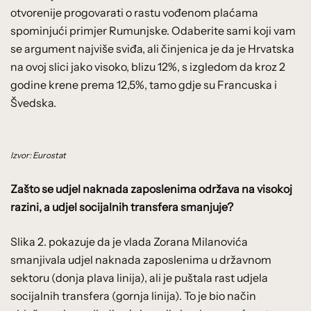
otvorenije progovarati o rastu vođenom plaćama
spominjući primjer Rumunjske. Odaberite sami koji vam
se argument najviše sviđa, ali činjenica je da je Hrvatska
na ovoj slici jako visoko, blizu 12%, s izgledom da kroz 2
godine krene prema 12,5%, tamo gdje su Francuska i
Švedska.
Izvor: Eurostat
Zašto se udjel naknada zaposlenima održava na visokoj
razini, a udjel socijalnih transfera smanjuje?
Slika 2. pokazuje da je vlada Zorana Milanovića
smanjivala udjel naknada zaposlenima u državnom
sektoru (donja plava linija), ali je puštala rast udjela
socijalnih transfera (gornja linija). To je bio način