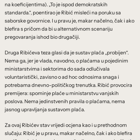
na koeficijentima). „To je ispod demokratskih
standarda.“, poentirao je Ribić misleći na poruku sa
saborske govornice. I u pravu je, makar načelno, čak i ako
blefira s pričom da bi u alternativnom scenariju
pregovaranja ishod bio drugačiji.
Druga Ribićeva teza glasi da je sustav plaća „probijen“.
Nema ga, jer je vlada, navodno, o plaćama u pojedinim
ministarstvima i sektorima do sada odlučivala
voluntaristički, zavisno o ad hoc odnosima snaga i
potrebama dnevno-političkog trenutka. Ribić provocira
premijera: spominje plaće u ministarstvu vanjskih
poslova. Nema jedinstvenih pravila o plaćama, nema
jasnog upravljanja sustavom plaća.
Za ovaj Ribićev stav vrijedi ocjena kao i u prethodnom
slučaju: Ribić je u pravu, makar načelno, čak i ako blefira