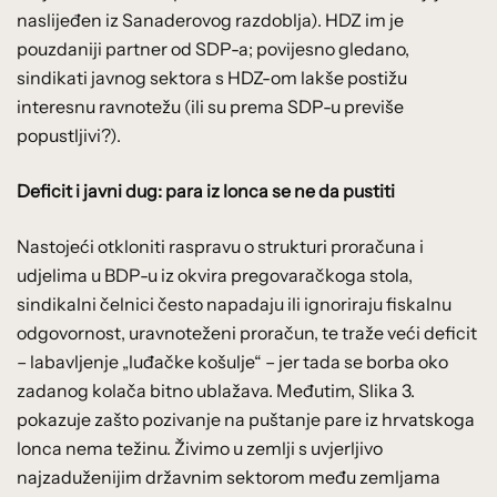
naslijeđen iz Sanaderovog razdoblja). HDZ im je
pouzdaniji partner od SDP-a; povijesno gledano,
sindikati javnog sektora s HDZ-om lakše postižu
interesnu ravnotežu (ili su prema SDP-u previše
popustljivi?).
Deficit i javni dug: para iz lonca se ne da pustiti
Nastojeći otkloniti raspravu o strukturi proračuna i
udjelima u BDP-u iz okvira pregovaračkoga stola,
sindikalni čelnici često napadaju ili ignoriraju fiskalnu
odgovornost, uravnoteženi proračun, te traže veći deficit
– labavljenje „luđačke košulje“ – jer tada se borba oko
zadanog kolača bitno ublažava. Međutim, Slika 3.
pokazuje zašto pozivanje na puštanje pare iz hrvatskoga
lonca nema težinu. Živimo u zemlji s uvjerljivo
najzaduženijim državnim sektorom među zemljama