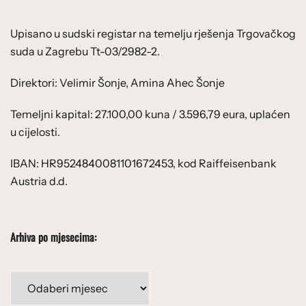
Upisano u sudski registar na temelju rješenja Trgovačkog
suda u Zagrebu Tt-03/2982-2.
Direktori: Velimir Šonje, Amina Ahec Šonje
Temeljni kapital: 27.100,00 kuna / 3.596,79 eura, uplaćen
u cijelosti.
IBAN: HR9524840081101672453, kod Raiffeisenbank
Austria d.d.
Arhiva po mjesecima:
Arhiva
po