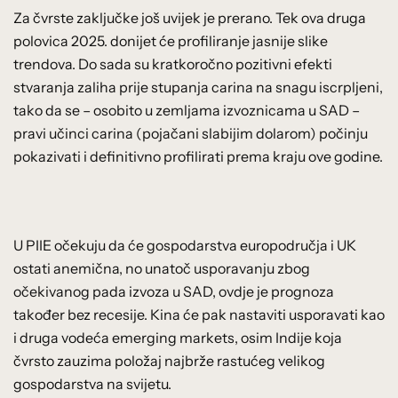
Za čvrste zaključke još uvijek je prerano. Tek ova druga
polovica 2025. donijet će profiliranje jasnije slike
trendova. Do sada su kratkoročno pozitivni efekti
stvaranja zaliha prije stupanja carina na snagu iscrpljeni,
tako da se – osobito u zemljama izvoznicama u SAD –
pravi učinci carina (pojačani slabijim dolarom) počinju
pokazivati i definitivno profilirati prema kraju ove godine.
U PIIE očekuju da će gospodarstva europodručja i UK
ostati anemična, no unatoč usporavanju zbog
očekivanog pada izvoza u SAD, ovdje je prognoza
također bez recesije. Kina će pak nastaviti usporavati kao
i druga vodeća emerging markets, osim Indije koja
čvrsto zauzima položaj najbrže rastućeg velikog
gospodarstva na svijetu.