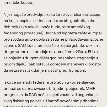
američke kupce.
Nije moguće predvidjeti kako će se ova i slične situacije
na kraju rasplesti, odnosno, tko će biti gubitnik, a tko
dobitnik (ako takvih uopće bude, osim američkog
federalnog proračuna). Jedna od hipoteza zašto europski
proizvođači automobila za sada ne prilagođavaju izvozne
cijene u SAD leži u tome da žele izbjeći gubitke dok im s
druge strane rast prodaje na domaćem tržištu u EU koji
se pojavio u drugom dijelu godine (nakon stagnacije u
prvom dijelu) ipak ostavlja određeni manevarski prostor
da ne žure sa „skidanjem gaća“ pred Trumpom.
Iako će američki federalni proračun u koji se slijevaju
prihodi od carina izvjesno biti jedini pobjednik, MMF
prognozira da SAD neće uspjeti zaustaviti pogoršanje
svog fiskalnog položaja. Unatoč povećanim prihodima
od carina do 300 milijardi dolara godišnje, smanjenje