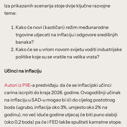
Iza prikazanih scenarija stoje dvije ključne razvojne
teme:
Kako će novi (kaotičan) režim međunarodne
trgovine utjecati na inflaciju i odgovore središnjih
banaka?
Kako će se u vrlom novom svijetu voditi industrijske
politike koje su se vratile na velika vrata?
Učinci na inflaciju
Autori iz PIIE
-a predviđaju da će se inflacijski učinci
carina iscrpiti do kraja 2026. godine. Ovogodišnji učinak
na inflaciju u SAD-u mogao bi ići do cijelog postotnog
boda (ugrubo, inflacija oko 3%, umjesto oko 2% na
godinu), no već iduće godine utjecaj će biti puno slabiji
(oko 0,2 boda) pa će i FED lakše spuštati kamatne stope.