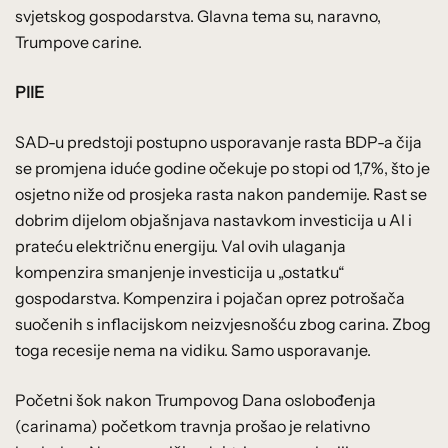
svjetskog gospodarstva. Glavna tema su, naravno,
Trumpove carine.
PIIE
SAD-u predstoji postupno usporavanje rasta BDP-a čija
se promjena iduće godine očekuje po stopi od 1,7%, što je
osjetno niže od prosjeka rasta nakon pandemije. Rast se
dobrim dijelom objašnjava nastavkom investicija u AI i
prateću električnu energiju. Val ovih ulaganja
kompenzira smanjenje investicija u „ostatku“
gospodarstva. Kompenzira i pojačan oprez potrošača
suočenih s inflacijskom neizvjesnošću zbog carina. Zbog
toga recesije nema na vidiku. Samo usporavanje.
Početni šok nakon Trumpovog Dana oslobođenja
(carinama) početkom travnja prošao je relativno