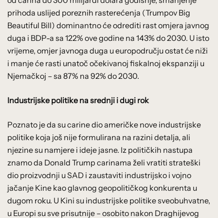
prihoda uslijed poreznih rasterećenja (Trumpov Big
Beautiful Bill) dominantno će odrediti rast omjera javnog
duga i BDP-a sa 122% ove godine na 143% do 2030. U isto
vrijeme, omjer javnoga duga u europodručju ostat će niži
i manje će rasti unatoč očekivanoj fiskalnoj ekspanziji u
Njemačkoj – sa 87% na 92% do 2030.
Industrijske politike na srednji i dugi rok
Poznato je da su carine dio američke nove industrijske
politike koja još nije formulirana na razini detalja, ali
njezine su namjere i ideje jasne. Iz političkih nastupa
znamo da Donald Trump carinama želi vratiti strateški
dio proizvodnji u SAD i zaustaviti industrijsko i vojno
jačanje Kine kao glavnog geopolitičkog konkurenta u
dugom roku. U Kini su industrijske politike sveobuhvatne,
u Europi su sve prisutnije – osobito nakon Draghijevog