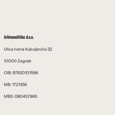
Arhivanalitika d.o.o.
Ulica Ivana Kukuljevića 32
10000 Zagreb
OIB: 97920101596
MB: 1721356
MBS: 080457965