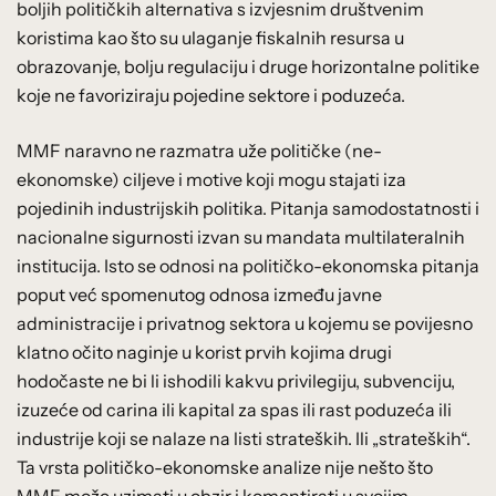
boljih političkih alternativa s izvjesnim društvenim
koristima kao što su ulaganje fiskalnih resursa u
obrazovanje, bolju regulaciju i druge horizontalne politike
koje ne favoriziraju pojedine sektore i poduzeća.
MMF naravno ne razmatra uže političke (ne-
ekonomske) ciljeve i motive koji mogu stajati iza
pojedinih industrijskih politika. Pitanja samodostatnosti i
nacionalne sigurnosti izvan su mandata multilateralnih
institucija. Isto se odnosi na političko-ekonomska pitanja
poput već spomenutog odnosa između javne
administracije i privatnog sektora u kojemu se povijesno
klatno očito naginje u korist prvih kojima drugi
hodočaste ne bi li ishodili kakvu privilegiju, subvenciju,
izuzeće od carina ili kapital za spas ili rast poduzeća ili
industrije koji se nalaze na listi strateških. Ili „strateških“.
Ta vrsta političko-ekonomske analize nije nešto što
MMF može uzimati u obzir i komentirati u svojim