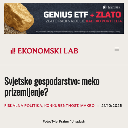
Prijeđi
na
sadržaj
Svjetsko gospodarstvo: meko
prizemljenje?
FISKALNA POLITIKA
,
KONKURENTNOST
,
MAKRO
21/10/2025
Foto: Tyler Prahm / Unsplash