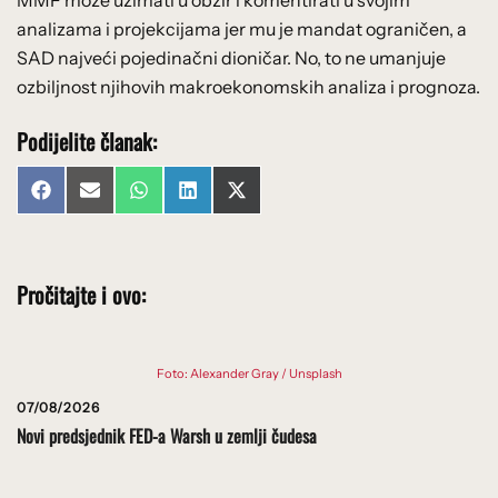
analizama i projekcijama jer mu je mandat ograničen, a
SAD najveći pojedinačni dioničar. No, to ne umanjuje
ozbiljnost njihovih makroekonomskih analiza i prognoza.
Podijelite članak:
Share
Share
Share
Share
Share
Facebook
Email
WhatsApp
LinkedIn
X
on
on
on
on
on
(Twitter)
Pročitajte i ovo:
Foto: Alexander Gray / Unsplash
07/08/2026
Novi predsjednik FED-a Warsh u zemlji čudesa