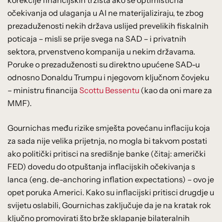
očekivanja od ulaganja u AI ne materijaliziraju, te zbog
prezaduženosti nekih država uslijed prevelikih fiskalnih
poticaja – misli se prije svega na SAD – i privatnih
sektora, prvenstveno kompanija u nekim državama.
Poruke o prezaduženosti su direktno upućene SAD-u
odnosno Donaldu Trumpu i njegovom ključnom čovjeku
– ministru financija
Scottu Bessentu
(kao da oni mare za
MMF).
Gournichas među rizike smješta povećanu inflaciju koja
za sada nije velika prijetnja, no mogla bi takvom postati
ako politički pritisci na središnje banke (čitaj: američki
FED) dovedu do otpuštanja inflacijskih očekivanja s
lanca (eng. de-anchoring inflation expectations) – ovo je
opet poruka Americi. Kako su inflacijski pritisci drugdje u
svijetu oslabili, Gournichas zaključuje da je na kratak rok
ključno promovirati što brže sklapanje bilateralnih