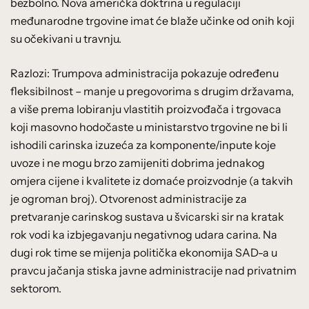
bezbolno. Nova američka doktrina u regulaciji
međunarodne trgovine imat će blaže učinke od onih koji
su očekivani u travnju.
Razlozi: Trumpova administracija pokazuje određenu
fleksibilnost – manje u pregovorima s drugim državama,
a više prema lobiranju vlastitih proizvođača i trgovaca
koji masovno hodočaste u ministarstvo trgovine ne bi li
ishodili carinska izuzeća za komponente/inpute koje
uvoze i ne mogu brzo zamijeniti dobrima jednakog
omjera cijene i kvalitete iz domaće proizvodnje (a takvih
je ogroman broj). Otvorenost administracije za
pretvaranje carinskog sustava u švicarski sir na kratak
rok vodi ka izbjegavanju negativnog udara carina. Na
dugi rok time se mijenja politička ekonomija SAD-a u
pravcu jačanja stiska javne administracije nad privatnim
sektorom.