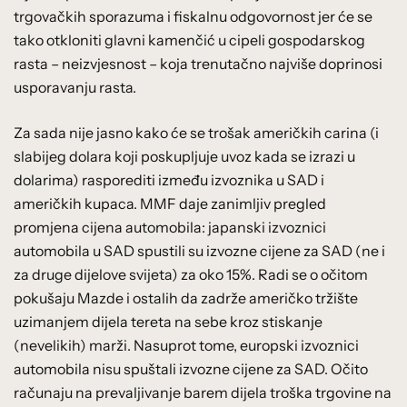
trgovačkih sporazuma i fiskalnu odgovornost jer će se
tako otkloniti glavni kamenčić u cipeli gospodarskog
rasta – neizvjesnost – koja trenutačno najviše doprinosi
usporavanju rasta.
Za sada nije jasno kako će se trošak američkih carina (i
slabijeg dolara koji poskupljuje uvoz kada se izrazi u
dolarima) rasporediti između izvoznika u SAD i
američkih kupaca. MMF daje zanimljiv pregled
promjena cijena automobila: japanski izvoznici
automobila u SAD spustili su izvozne cijene za SAD (ne i
za druge dijelove svijeta) za oko 15%. Radi se o očitom
pokušaju Mazde i ostalih da zadrže američko tržište
uzimanjem dijela tereta na sebe kroz stiskanje
(nevelikih) marži. Nasuprot tome, europski izvoznici
automobila nisu spuštali izvozne cijene za SAD. Očito
računaju na prevaljivanje barem dijela troška trgovine na