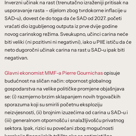
Inverzni učinak na rast (trenutačno izraženiji pritisak na
usporavanje rasta – dijelom zbog tvrdokorne inflacije u
SAD-u), dovest će do toga da će SAD od 2027. početi
vraćati dio izgubljenog outputa iz prve dvije godine
novog carinskog režima. Sveukupno, učinci carina neće
biti veliki (ni pozitivni ni negativni), iako u PIIE ističu da će
neto dugoročni učinak carina na rast u SAD-u ipak biti
negativan.
Glavni ekonomist MMF-a Pierre Gournichas
opisuje
budućnost na sličan način: otpornost globalnog
gospodarstva na velike političke promjene objašnjava
se: (i) razmjerno brzim sklapanjem novih trgovačkih
sporazuma koji su smirili početnu eksploziju
neizvjesnosti, (ii) brojnim izuzećima od carina u SAD-u i
(iii) generalnom otpornošću i snalažljivošću privatnog
sektora. Ipak, rizici su povećani zbog mogućnosti
korekcije financijskih tržišta ako se optimistična