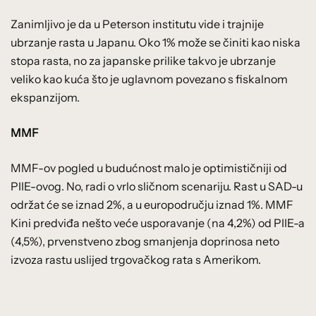
Zanimljivo je da u Peterson institutu vide i trajnije
ubrzanje rasta u Japanu. Oko 1% može se činiti kao niska
stopa rasta, no za japanske prilike takvo je ubrzanje
veliko kao kuća što je uglavnom povezano s fiskalnom
ekspanzijom.
MMF
MMF-ov pogled u budućnost malo je optimističniji od
PIIE-ovog. No, radi o vrlo sličnom scenariju. Rast u SAD-u
održat će se iznad 2%, a u europodručju iznad 1%. MMF
Kini predviđa nešto veće usporavanje (na 4,2%) od PIIE-a
(4,5%), prvenstveno zbog smanjenja doprinosa neto
izvoza rastu uslijed trgovačkog rata s Amerikom.