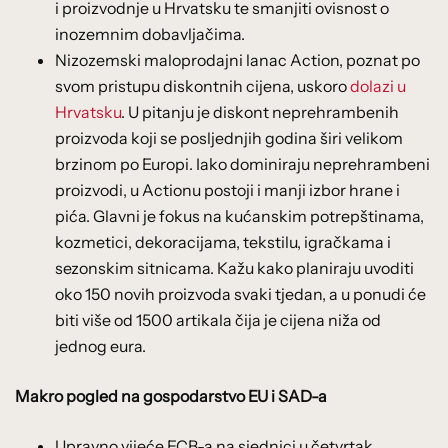
i proizvodnje u Hrvatsku te smanjiti ovisnost o
inozemnim dobavljačima.
Nizozemski maloprodajni lanac Action, poznat po
svom pristupu diskontnih cijena, uskoro
dolazi u
Hrvatsku
. U pitanju je diskont neprehrambenih
proizvoda koji se posljednjih godina širi velikom
brzinom po Europi. Iako dominiraju neprehrambeni
proizvodi, u Actionu postoji i manji izbor hrane i
pića. Glavni je fokus na kućanskim potrepštinama,
kozmetici, dekoracijama, tekstilu, igračkama i
sezonskim sitnicama. Kažu kako planiraju uvoditi
oko 150 novih proizvoda svaki tjedan, a u ponudi će
biti više od 1500 artikala čija je cijena niža od
jednog eura.
Makro pogled na gospodarstvo EU i SAD-a
Upravno vijeće ECB-a na sjednici u četvrtak