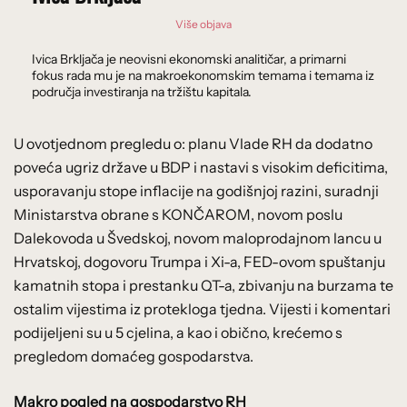
Više objava
Ivica Brkljača je neovisni ekonomski analitičar, a primarni
fokus rada mu je na makroekonomskim temama i temama iz
područja investiranja na tržištu kapitala.
U ovotjednom pregledu o: planu Vlade RH da dodatno
poveća ugriz države u BDP i nastavi s visokim deficitima,
usporavanju stope inflacije na godišnjoj razini, suradnji
Ministarstva obrane s KONČAROM, novom poslu
Dalekovoda u Švedskoj, novom maloprodajnom lancu u
Hrvatskoj, dogovoru Trumpa i Xi-a, FED-ovom spuštanju
kamatnih stopa i prestanku QT-a, zbivanju na burzama te
ostalim vijestima iz protekloga tjedna. Vijesti i komentari
podijeljeni su u 5 cjelina, a kao i obično, krećemo s
pregledom domaćeg gospodarstva.
Makro pogled na gospodarstvo RH