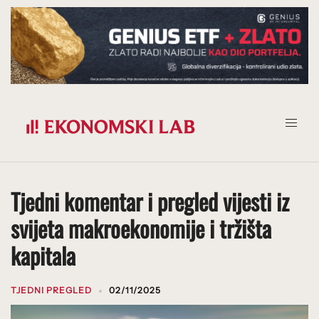
Prijeđi
na
sadržaj
Tjedni komentar i pregled vijesti iz
svijeta makroekonomije i tržišta
kapitala
TJEDNI PREGLED
02/11/2025