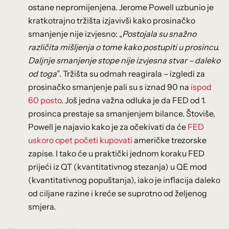
ostane nepromijenjena. Jerome Powell uzbunio je
kratkotrajno tržišta izjavivši kako prosinačko
smanjenje nije izvjesno: „
Postojala su snažno
različita mišljenja o tome kako postupiti u prosincu.
Daljnje smanjenje stope nije izvjesna stvar – daleko
od toga
”. Tržišta su odmah reagirala – izgledi za
prosinačko smanjenje pali su s iznad 90 na
ispod
60 posto
. Još jedna važna odluka je da FED od 1.
prosinca prestaje sa smanjenjem bilance. Štoviše,
Powell je najavio kako je za očekivati da će
FED
uskoro opet početi kupovati
američke trezorske
zapise. I tako će u praktički jednom koraku FED
prijeći iz QT (kvantitativnog stezanja) u QE mod
(kvantitativnog popuštanja), iako je inflacija daleko
od ciljane razine i kreće se suprotno od željenog
smjera.