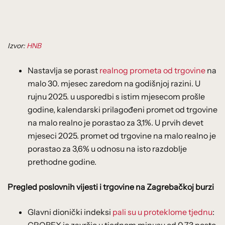
Izvor:
HNB
Nastavlja se porast
realnog prometa od trgovine
na
malo 30. mjesec zaredom na godišnjoj razini. U
rujnu 2025. u usporedbi s istim mjesecom prošle
godine, kalendarski prilagođeni promet od trgovine
na malo realno je porastao za 3,1%. U prvih devet
mjeseci 2025. promet od trgovine na malo realno je
porastao za 3,6% u odnosu na isto razdoblje
prethodne godine.
Pregled poslovnih vijesti i trgovine na Zagrebačkoj burzi
Glavni dionički indeksi
pali su u proteklome tjednu
: