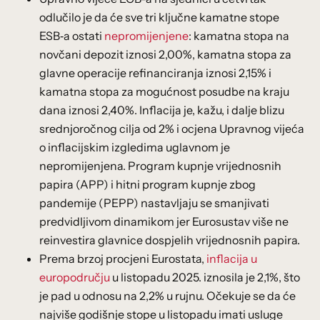
odlučilo je da će sve tri ključne kamatne stope
ESB‑a ostati
nepromijenjene
: kamatna stopa na
novčani depozit iznosi 2,00%, kamatna stopa za
glavne operacije refinanciranja iznosi 2,15% i
kamatna stopa za mogućnost posudbe na kraju
dana iznosi 2,40%. Inflacija je, kažu, i dalje blizu
srednjoročnog cilja od 2% i ocjena Upravnog vijeća
o inflacijskim izgledima uglavnom je
nepromijenjena. Program kupnje vrijednosnih
papira (APP) i hitni program kupnje zbog
pandemije (PEPP) nastavljaju se smanjivati
predvidljivom dinamikom jer Eurosustav više ne
reinvestira glavnice dospjelih vrijednosnih papira.
Prema brzoj procjeni Eurostata,
inflacija u
europodručju
u listopadu 2025. iznosila je 2,1%, što
je pad u odnosu na 2,2% u rujnu. Očekuje se da će
najviše godišnje stope u listopadu imati usluge