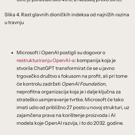
Slika 4. Rast glavnih dioničkih indeksa od najnižih razina
u travnju
Microsoft i OpenAI postigli su dogovor o
restrukturiranju OpenAI-a
: kompanija koja je
stvorila ChatGPT transformirat će se u javno
trgovačko društvo s fokusom na profit, ali pri tome
će kontrolu zadržati
OpenAI Foundation
,
neprofitna organizacija koja je i dalje ključna za
strateško usmjeravanje tvrtke. Microsoft će tako
imati udio od približno 27 posto u novoj strukturi, uz
zajamčena prava na korištenje proizvoda i AI
modela koje OpenAI razvija, i to do 2032. godine.