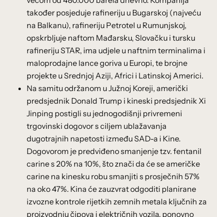
većom od 480.000 barela dnevno. Kompanija
također posjeduje rafineriju u Bugarskoj (najveću
na Balkanu), rafineriju Petrotel u Rumunjskoj,
opskrbljuje naftom Mađarsku, Slovačku i tursku
rafineriju STAR, ima udjele u naftnim terminalima i
maloprodajne lance goriva u Europi, te brojne
projekte u Srednjoj Aziji, Africi i Latinskoj Americi.
Na samitu održanom u Južnoj Koreji, američki
predsjednik Donald Trump i kineski predsjednik Xi
Jinping postigli su jednogodišnji privremeni
trgovinski dogovor s ciljem ublažavanja
dugotrajnih napetosti između SAD-a i Kine.
Dogovorom je predviđeno smanjenje tzv. fentanil
carine s 20% na 10%, što znači da će se američke
carine na kinesku robu smanjiti s prosječnih 57%
na oko 47%. Kina će zauzvrat odgoditi planirane
izvozne kontrole rijetkih zemnih metala ključnih za
proizvodnju čipova i električnih vozila, ponovno