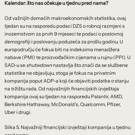
Kalendar: što nas očekuje u tjednu pred nama?
Od važnijih domaćih makroekonomskih statistika, ovaj
tjedan su na rasporedu podaci DZS o robnoj razmjeni s
inozemstvom za prvih 9 mjeseci te podaci o poslovnoj
demografiji i poslovanju poduzeća za prošlu godinu. U
europodručju će fokus biti na indeksima menadžera
nabave (PMI) te proizvođačkim cijenama u rujnu (PPI). U
SAD-u se
shutwdown
nastavlja što znači da se službene
statistike ne objavljuju, stoga je fokus na privatnim
kompanija poput ADP-a koji će objaviti podatke o stanju
na tržištu rada. Od najvažnijih financijskih izvještaja
kompanija ovaj su tjedan na rasporedu Palantir, AMD,
Berkshire Hathaway, McDonald’s, Qualcomm, Pfizer,
Uber i drugi.
Slika 5. Najvažniji financijski izvještaji kompanija u tjednu