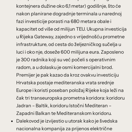
kontejnera dužine oko 6,1 metar) godišnje, što će
nakon planirane dogradnje terminala u narednoj
fazi investicije porasti na 680 metara obale i
kapacitet od više od milijun TEU. Ukupna investicija
u Rijeka Gateway, zajedno s vrijednošću prometne
infrastrukture, od cesta do željezničkog sučelja u
luci i oko nje, doseže 600 milijuna eura. Zaposleno
je 300 radnika koji su već počeli s operativnim
radom, a u dolasku je osmi komercijalni brod.
Premijer je pak kazao da kroz ovakvu investiciju
Hrvatska postaje mediteranska vrata srednje
Europe i koristi poseban položaj Rijeke koja leži na
čak tri transeuropska prometna koridora: koridoru
Jadran – Baltik, koridoru Istočni Mediteran –
Zapadni Balkan te Mediteranskom koridoru.
Dalekovod je izvijestio u utorak kako je švedska
nacionalna kompanija za prijenos električne