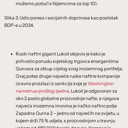
možemo
potući
s Nijemcima za top 10).
Slika 3. Udio poreza i socijalnih doprinosa kao postotak
BDP-a u 2024.
Ruski naftni gigant Lukoil objavio je kako je
prihvatio ponudu svjetskog trgovca energentima
Gunvora za otkup cijelog svog inozemnog portfelja.
Ovaj potez druge najveće ruske naftne kompanije
izravno proizlazi iz sankcija koje je
Washington
nametnuo prošlog tjedna
. Lukoil je odgovoran za
oko 2 posto globalne proizvodnje nafte, a njegova
najveća inozemna imovina je iračko naftno polje
Zapadna Qurna 2 – jedno od najvećih na svijetu, u
kojem drži 75 % udjela, s proizvodnjom u travnju