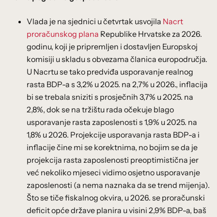
Vlada je na sjednici u četvrtak usvojila
Nacrt
proračunskog plana
Republike Hrvatske za 2026.
godinu, koji je pripremljen i dostavljen Europskoj
komisiji u skladu s obvezama članica europodručja.
U Nacrtu se tako predviđa usporavanje realnog
rasta BDP-a s 3,2% u 2025. na 2,7% u 2026., inflacija
bi se trebala sniziti s prosječnih 3,7% u 2025. na
2,8%, dok se na tržištu rada očekuje blago
usporavanje rasta zaposlenosti s 1,9% u 2025. na
1,8% u 2026. Projekcije usporavanja rasta BDP-a i
inflacije čine mi se korektnima, no bojim se da je
projekcija rasta zaposlenosti preoptimistična jer
već nekoliko mjeseci vidimo osjetno usporavanje
zaposlenosti (a nema naznaka da se trend mijenja).
Što se tiče fiskalnog okvira, u 2026. se proračunski
deficit opće države planira u visini 2,9% BDP-a, baš