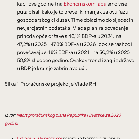
kao i ove godine (na
Ekonomskom labu
smo više
puta pisali kako je to preveliki manjak za ovu fazu
gospodarskog ciklusa). Time dolazimo do sljedećih
nevjerojatnih podataka: Vlada planira povećanje
prihoda opće države s 46,1% BDP-a u 2024., na
47,2% u 2025. i 47,8% BDP-a u 2026., dok se rashodi
povećavaju s 48% BDP-a u 2024., na 50,2% u 2025. i
50,8% sljedeće godine. Ovakav trend i zagriz države
u BDP je krajnje zabrinjavajući.
Slika 1. Proračunske projekcije Vlade RH
Izvor:
Nacrt proračunskog plana Republike Hrvatske za 2026.
godinu
Inflacija u Hrvatskoj
mjerena harmoniziranim