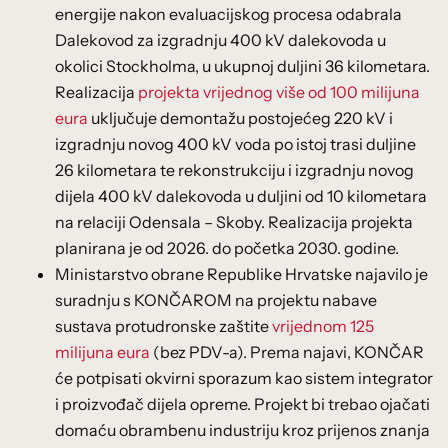
energije nakon evaluacijskog procesa odabrala
Dalekovod za izgradnju 400 kV dalekovoda u
okolici Stockholma, u ukupnoj duljini 36 kilometara.
Realizacija
projekta vrijednog više od 100 milijuna
eura
uključuje demontažu postojećeg 220 kV i
izgradnju novog 400 kV voda po istoj trasi duljine
26 kilometara te rekonstrukciju i izgradnju novog
dijela 400 kV dalekovoda u duljini od 10 kilometara
na relaciji Odensala – Skoby. Realizacija projekta
planirana je od 2026. do početka 2030. godine.
Ministarstvo obrane Republike Hrvatske najavilo je
suradnju s KONČAROM na projektu nabave
sustava protudronske zaštite
vrijednom 125
milijuna eura
(bez PDV-a). Prema najavi, KONČAR
će potpisati okvirni sporazum kao sistem integrator
i proizvođač dijela opreme. Projekt bi trebao ojačati
domaću obrambenu industriju kroz prijenos znanja