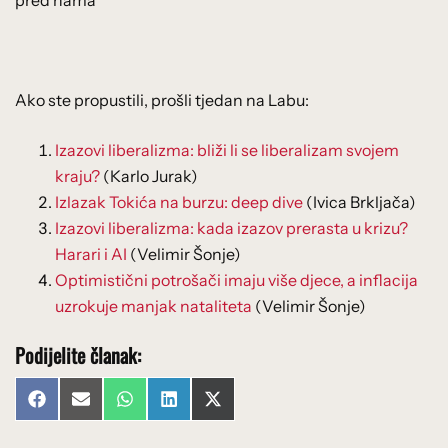
pred nama
Ako ste propustili, prošli tjedan na Labu:
Izazovi liberalizma: bliži li se liberalizam svojem
kraju?
(Karlo Jurak)
Izlazak Tokića na burzu: deep dive
(Ivica Brkljača)
Izazovi liberalizma: kada izazov prerasta u krizu?
Harari i AI
(Velimir Šonje)
Optimistični potrošači imaju više djece, a inflacija
uzrokuje manjak nataliteta
(Velimir Šonje)
Podijelite članak:
Share
Share
Share
Share
Share
Facebook
Email
WhatsApp
LinkedIn
X
on
on
on
on
on
(Twitter)