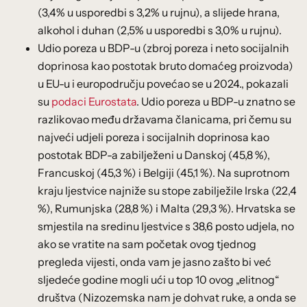
(3,4% u usporedbi s 3,2% u rujnu), a slijede hrana,
alkohol i duhan (2,5% u usporedbi s 3,0% u rujnu).
Udio poreza u BDP-u (zbroj poreza i neto socijalnih
doprinosa kao postotak bruto domaćeg proizvoda)
u EU-u i europodručju povećao se u 2024., pokazali
su
podaci Eurostata
. Udio poreza u BDP-u znatno se
razlikovao među državama članicama, pri čemu su
najveći udjeli poreza i socijalnih doprinosa kao
postotak BDP-a zabilježeni u Danskoj (45,8 %),
Francuskoj (45,3 %) i Belgiji (45,1 %). Na suprotnom
kraju ljestvice najniže su stope zabilježile Irska (22,4
%), Rumunjska (28,8 %) i Malta (29,3 %). Hrvatska se
smjestila na sredinu ljestvice s 38,6 posto udjela, no
ako se vratite na sam početak ovog tjednog
pregleda vijesti, onda vam je jasno zašto bi već
sljedeće godine mogli ući u top 10 ovog „elitnog“
društva (Nizozemska nam je dohvat ruke, a onda se