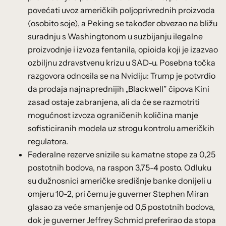
povećati uvoz američkih poljoprivrednih proizvoda
(osobito soje), a Peking se također obvezao na bližu
suradnju s Washingtonom u suzbijanju ilegalne
proizvodnje i izvoza fentanila, opioida koji je izazvao
ozbiljnu zdravstvenu krizu u SAD-u. Posebna točka
razgovora odnosila se na Nvidiju: Trump je potvrdio
da prodaja najnaprednijih „Blackwell” čipova Kini
zasad ostaje zabranjena, ali da će se razmotriti
mogućnost izvoza ograničenih količina manje
sofisticiranih modela uz strogu kontrolu američkih
regulatora.
Federalne rezerve snizile su kamatne stope za 0,25
postotnih bodova, na raspon 3,75-4 posto. Odluku
su dužnosnici američke središnje banke donijeli u
omjeru 10-2, pri čemu je guverner Stephen Miran
glasao za veće smanjenje od 0,5 postotnih bodova,
dok je guverner Jeffrey Schmid preferirao da stopa