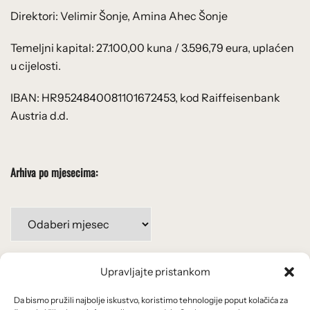
Direktori: Velimir Šonje, Amina Ahec Šonje
Temeljni kapital: 27.100,00 kuna / 3.596,79 eura, uplaćen
u cijelosti.
IBAN: HR9524840081101672453, kod Raiffeisenbank
Austria d.d.
Arhiva po mjesecima:
Arhiva
po
mjesecima:
Upravljajte pristankom
Važne poveznice
Da bismo pružili najbolje iskustvo, koristimo tehnologije poput kolačića za
Uvjeti korištenja