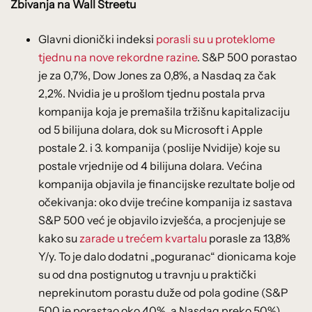
Zbivanja na Wall Streetu
Glavni dionički indeksi
porasli su u proteklome
tjednu na nove rekordne razine
. S&P 500 porastao
je za 0,7%, Dow Jones za 0,8%, a Nasdaq za čak
2,2%. Nvidia je u prošlom tjednu postala prva
kompanija koja je premašila tržišnu kapitalizaciju
od 5 bilijuna dolara, dok su Microsoft i Apple
postale 2. i 3. kompanija (poslije Nvidije) koje su
postale vrjednije od 4 bilijuna dolara. Većina
kompanija objavila je financijske rezultate bolje od
očekivanja: oko dvije trećine kompanija iz sastava
S&P 500 već je objavilo izvješća, a procjenjuje se
kako su
zarade u trećem kvartalu
porasle za 13,8%
Y/y. To je dalo dodatni „poguranac“ dionicama koje
su od dna postignutog u travnju u praktički
neprekinutom porastu duže od pola godine (S&P
500 je porastao oko 40%, a Nasdaq preko 50%).