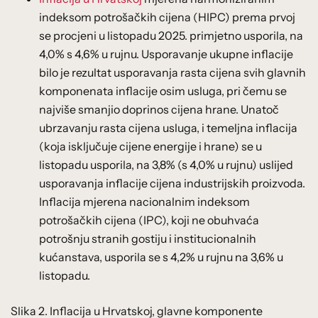
indeksom potrošačkih cijena (HIPC) prema prvoj
se procjeni u listopadu 2025. primjetno usporila, na
4,0% s 4,6% u rujnu. Usporavanje ukupne inflacije
bilo je rezultat usporavanja rasta cijena svih glavnih
komponenata inflacije osim usluga, pri čemu se
najviše smanjio doprinos cijena hrane. Unatoč
ubrzavanju rasta cijena usluga, i temeljna inflacija
(koja isključuje cijene energije i hrane) se u
listopadu usporila, na 3,8% (s 4,0% u rujnu) uslijed
usporavanja inflacije cijena industrijskih proizvoda.
Inflacija mjerena nacionalnim indeksom
potrošačkih cijena (IPC), koji ne obuhvaća
potrošnju stranih gostiju i institucionalnih
kućanstava, usporila se s 4,2% u rujnu na 3,6% u
listopadu.
Slika 2. Inflacija u Hrvatskoj, glavne komponente