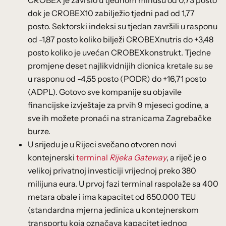
CROBEX je završio u tjednom minusu od 0,73 posto
dok je CROBEX10 zabilježio tjedni pad od 1,77
posto. Sektorski indeksi su tjedan završili u rasponu
od -1,87 posto koliko bilježi CROBEXnutris do +3,48
posto koliko je uvećan CROBEXkonstrukt. Tjedne
promjene deset najlikvidnijih dionica kretale su se
u rasponu od -4,55 posto (PODR) do +16,71 posto
(ADPL). Gotovo sve kompanije su objavile
financijske izvještaje za prvih 9 mjeseci godine, a
sve ih možete pronaći na stranicama Zagrebačke
burze.
U srijedu je u Rijeci svečano otvoren novi
kontejnerski
terminal
Rijeka Gateway
, a riječ je o
velikoj privatnoj investiciji vrijednoj preko 380
milijuna eura. U prvoj fazi terminal raspolaže sa 400
metara obale i ima kapacitet od 650.000 TEU
(standardna mjerna jedinica u kontejnerskom
transportu koja označava kapacitet jednog