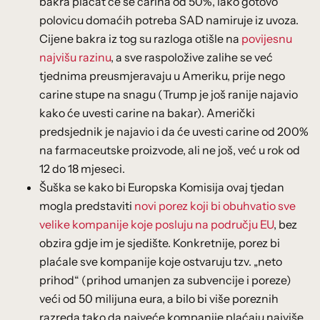
bakra plaćat će se carina od 50%, iako gotovo
polovicu domaćih potreba SAD namiruje iz uvoza.
Cijene bakra iz tog su razloga otišle na
povijesnu
najvišu razinu
, a sve raspoložive zalihe se već
tjednima preusmjeravaju u Ameriku, prije nego
carine stupe na snagu (Trump je još ranije najavio
kako će uvesti carine na bakar). Američki
predsjednik je najavio i da će uvesti carine od 200%
na farmaceutske proizvode, ali ne još, već u rok od
12 do 18 mjeseci.
Šuška se kako bi Europska Komisija ovaj tjedan
mogla predstaviti
novi porez koji bi obuhvatio sve
velike kompanije koje posluju na području EU
, bez
obzira gdje im je sjedište. Konkretnije, porez bi
plaćale sve kompanije koje ostvaruju tzv. „neto
prihod“ (prihod umanjen za subvencije i poreze)
veći od 50 milijuna eura, a bilo bi više poreznih
razreda tako da najveće kompanije plaćaju najviše.