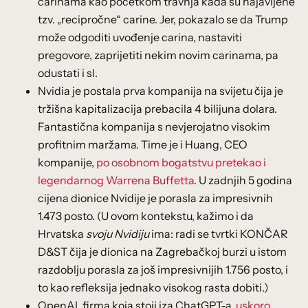
carinama kao početkom travnja kada su najavljene
tzv. „recipročne“ carine. Jer, pokazalo se da Trump
može odgoditi uvođenje carina, nastaviti
pregovore, zaprijetiti nekim novim carinama, pa
odustati i sl.
Nvidia je postala prva kompanija na svijetu čija je
tržišna kapitalizacija prebacila 4 bilijuna dolara.
Fantastična kompanija s nevjerojatno visokim
profitnim maržama. Time je i Huang, CEO
kompanije,
po osobnom bogatstvu pretekao i
legendarnog Warrena Buffetta
. U zadnjih 5 godina
cijena dionice Nvidije je porasla za impresivnih
1.473 posto. (U ovom kontekstu, kažimo i da
Hrvatska
svoju Nvidiju
ima: radi se tvrtki KONČAR
D&ST čija je dionica na Zagrebačkoj burzi u istom
razdoblju porasla za još impresivnijih 1.756 posto, i
to kao refleksija jednako visokog rasta dobiti.)
OpenAI, firma koja stoji iza ChatGPT-a,
uskoro