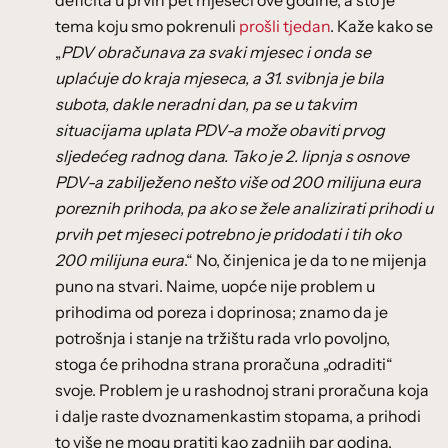
tema koju smo pokrenuli
prošli tjedan
. Kaže kako se
„
PDV obračunava za svaki mjesec i onda se
uplaćuje do kraja mjeseca, a 31. svibnja je bila
subota, dakle neradni dan, pa se u takvim
situacijama uplata PDV-a može obaviti prvog
sljedećeg radnog dana. Tako je 2. lipnja s osnove
PDV-a zabilježeno nešto više od 200 milijuna eura
poreznih prihoda, pa ako se žele analizirati prihodi u
prvih pet mjeseci potrebno je pridodati i tih oko
200 milijuna eura
.“ No, činjenica je da to ne mijenja
puno na stvari. Naime, uopće nije problem u
prihodima od poreza i doprinosa; znamo da je
potrošnja i stanje na tržištu rada vrlo povoljno,
stoga će prihodna strana proračuna „odraditi“
svoje. Problem je u rashodnoj strani proračuna koja
i dalje raste dvoznamenkastim stopama, a prihodi
to više ne mogu pratiti kao zadnjih par godina.