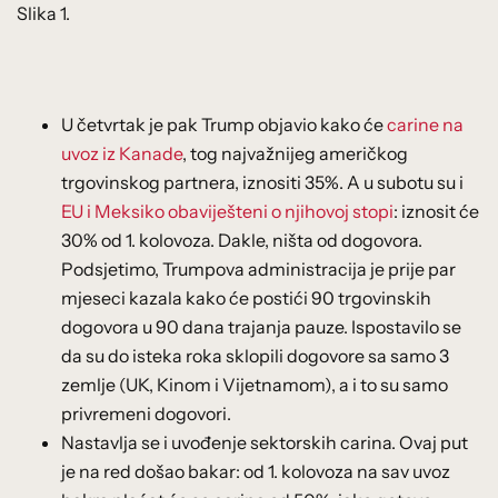
Slika 1.
U četvrtak je pak Trump objavio kako će
carine na
uvoz iz Kanade
, tog najvažnijeg američkog
trgovinskog partnera, iznositi 35%. A u subotu su i
EU i Meksiko obaviješteni o njihovoj stopi
: iznosit će
30% od 1. kolovoza. Dakle, ništa od dogovora.
Podsjetimo, Trumpova administracija je prije par
mjeseci kazala kako će postići 90 trgovinskih
dogovora u 90 dana trajanja pauze. Ispostavilo se
da su do isteka roka sklopili dogovore sa samo 3
zemlje (UK, Kinom i Vijetnamom), a i to su samo
privremeni dogovori.
Nastavlja se i uvođenje sektorskih carina. Ovaj put
je na red došao bakar: od 1. kolovoza na sav uvoz