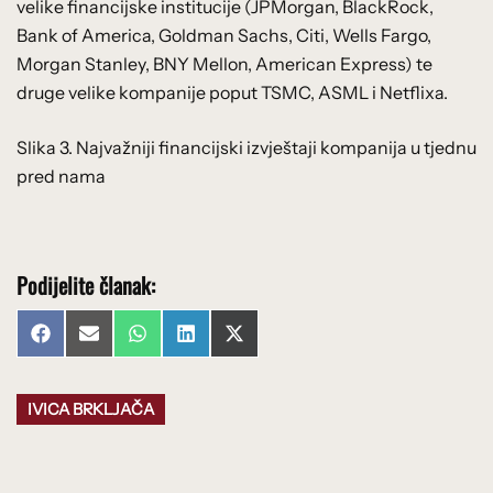
velike financijske institucije (JPMorgan, BlackRock,
Bank of America, Goldman Sachs, Citi, Wells Fargo,
Morgan Stanley, BNY Mellon, American Express) te
druge velike kompanije poput TSMC, ASML i Netflixa.
Slika 3. Najvažniji financijski izvještaji kompanija u tjednu
pred nama
Podijelite članak:
Share
Share
Share
Share
Share
Facebook
Email
WhatsApp
LinkedIn
X
on
on
on
on
on
(Twitter)
IVICA BRKLJAČA