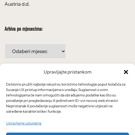
Austria d.d.
Arhiva po mjesecima:
Arhiva
po
mjesecima:
Upravljajte pristankom
Važne poveznice
Da bismo pružili najbolje iskustvo, koristimo tehnologije poput kolačića za
Uvjeti korištenja
čuvanje i/ili pristup informacijama o uređaju. Suglasnost s ovim
tehnologijama će nam omogućiti da obrađujemo podatke kao što su
Politika privatnosti
ponašanje pri pregledavanju ili jedinstveni ID-ovi na ovoj web stranici.
Nepristanak ili povlačenje suglasnosti može negativno utjecati na
određene karakteristike i funkcije.
Kolačići
Upravljanje uslugama
O nama i usluge