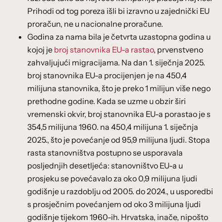
Prihodi od tog poreza išli bi izravno u zajednički EU
proračun, ne u nacionalne proračune.
Godina za nama bila je četvrta uzastopna godina u
kojoj je
broj stanovnika EU-a rastao
, prvenstveno
zahvaljujući migracijama. Na dan 1. siječnja 2025.
broj stanovnika EU-a procijenjen je na 450,4
milijuna stanovnika, što je preko 1 milijun više nego
prethodne godine. Kada se uzme u obzir širi
vremenski okvir, broj stanovnika EU-a porastao je s
354,5 milijuna 1960. na 450,4 milijuna 1. siječnja
2025., što je povećanje od 95,9 milijuna ljudi. Stopa
rasta stanovništva postupno se usporavala
posljednjih desetljeća: stanovništvo EU-a u
prosjeku se povećavalo za oko 0,9 milijuna ljudi
godišnje u razdoblju od 2005. do 2024., u usporedbi
s prosječnim povećanjem od oko 3 milijuna ljudi
godišnje tijekom 1960-ih. Hrvatska, inače, nipošto