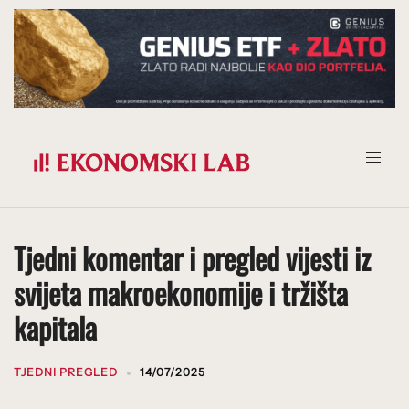
Prijeđi
na
sadržaj
Tjedni komentar i pregled vijesti iz
svijeta makroekonomije i tržišta
kapitala
TJEDNI PREGLED
14/07/2025