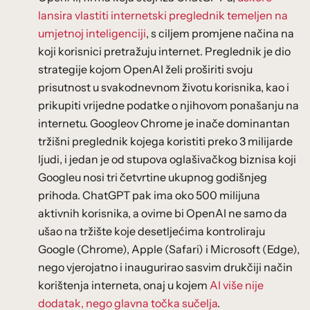
lansira vlastiti internetski preglednik temeljen na
umjetnoj inteligenciji
, s ciljem promjene načina na
koji korisnici pretražuju internet. Preglednik je dio
strategije kojom OpenAI želi proširiti svoju
prisutnost u svakodnevnom životu korisnika, kao i
prikupiti vrijedne podatke o njihovom ponašanju na
internetu. Googleov Chrome je inače dominantan
tržišni preglednik kojega koristiti preko 3 milijarde
ljudi, i jedan je od stupova oglašivačkog biznisa koji
Googleu nosi tri četvrtine ukupnog godišnjeg
prihoda. ChatGPT pak ima oko 500 milijuna
aktivnih korisnika, a ovime bi OpenAI ne samo da
ušao na tržište koje desetljećima kontroliraju
Google (Chrome), Apple (Safari) i Microsoft (Edge),
nego vjerojatno i inaugurirao sasvim drukčiji način
korištenja interneta, onaj u kojem
AI više nije
dodatak, nego glavna točka sučelja
.