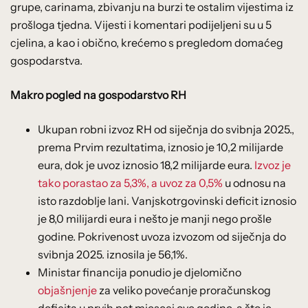
grupe, carinama, zbivanju na burzi te ostalim vijestima iz
prošloga tjedna. Vijesti i komentari podijeljeni su u 5
cjelina, a kao i obično, krećemo s pregledom domaćeg
gospodarstva.
Makro pogled na gospodarstvo RH
Ukupan robni izvoz RH od siječnja do svibnja 2025.,
prema Prvim rezultatima, iznosio je 10,2 milijarde
eura, dok je uvoz iznosio 18,2 milijarde eura.
Izvoz je
tako porastao za 5,3%, a uvoz za 0,5%
u odnosu na
isto razdoblje lani. Vanjskotrgovinski deficit iznosio
je 8,0 milijardi eura i nešto je manji nego prošle
godine. Pokrivenost uvoza izvozom od siječnja do
svibnja 2025. iznosila je 56,1%.
Ministar financija ponudio je djelomično
objašnjenje
za veliko povećanje proračunskog
deficita u prvih pet mjeseci ove godine, a što je