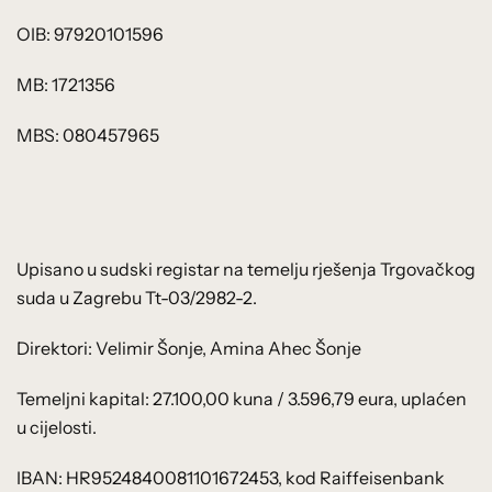
OIB: 97920101596
MB: 1721356
MBS: 080457965
Upisano u sudski registar na temelju rješenja Trgovačkog
suda u Zagrebu Tt-03/2982-2.
Direktori: Velimir Šonje, Amina Ahec Šonje
Temeljni kapital: 27.100,00 kuna / 3.596,79 eura, uplaćen
u cijelosti.
IBAN: HR9524840081101672453, kod Raiffeisenbank