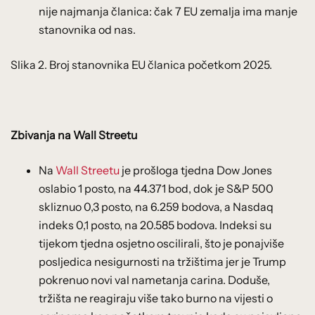
nije najmanja članica: čak 7 EU zemalja ima manje
stanovnika od nas.
Slika 2. Broj stanovnika EU članica početkom 2025.
Zbivanja na Wall Streetu
Na
Wall Streetu
je prošloga tjedna Dow Jones
oslabio 1 posto, na 44.371 bod, dok je S&P 500
skliznuo 0,3 posto, na 6.259 bodova, a Nasdaq
indeks 0,1 posto, na 20.585 bodova. Indeksi su
tijekom tjedna osjetno oscilirali, što je ponajviše
posljedica nesigurnosti na tržištima jer je Trump
pokrenuo novi val nametanja carina. Doduše,
tržišta ne reagiraju više tako burno na vijesti o