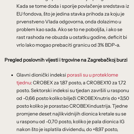
Kada se tome doda i sporije povlačenje sredstava iz
EU fondova, što je jedina stavka prihoda za koju je
prvenstveno Vlada odgovorna, onda dolazimo u
problem kao sada. Ako se to ne poboljša, i ako se
rast rashoda ne obuzda u ostatku godine, deficit bi
vrlo lako mogao prebaciti granicu od 3% BDP-a.
Pregled poslovnih vijesti i trgovine na Zagrebačkoj burzi
Glavni dionički indeksi
porasli su u proteklome
tjednu
: CROBEX za 1,87 posto, a CROBEX10 za 1,72
posto. Sektorski indeksi su tjedan završili u rasponu
od -0,66 posto koliko bilježi CROBEXnutris do +3,50
posto koliko je porastao CROBEXindustrija. Tjedne
promjene deset najlikvidnijih dionica kretale su se
u rasponu od -0,70 posto, koliko je pala dionica IG
nakon što je isplatila dividendu, do +8,97 posto,