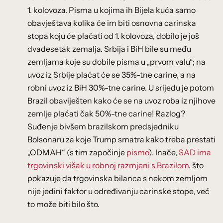
1. kolovoza. Pisma u kojima ih Bijela kuća samo
obavještava kolika će im biti osnovna carinska
stopa koju će plaćati od 1. kolovoza, dobilo je još
dvadesetak zemalja. Srbija i BiH bile su među
zemljama koje su dobile pisma u „prvom valu“; na
uvoz iz Srbije plaćat će se 35%-tne carine, a na
robni uvoz iz BiH 30%-tne carine. U srijedu je potom
Brazil obaviješten kako će se na uvoz roba iz njihove
zemlje plaćati čak 50%-tne carine! Razlog?
Suđenje bivšem brazilskom predsjedniku
Bolsonaru za koje Trump smatra kako treba prestati
„ODMAH“ (s tim započinje
pismo
). Inače,
SAD ima
trgovinski višak u robnoj razmjeni s Brazilom
, što
pokazuje da trgovinska bilanca s nekom zemljom
nije jedini faktor u određivanju carinske stope, već
to može biti bilo što.