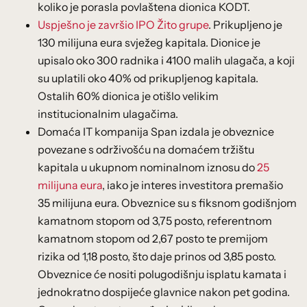
koliko je porasla povlaštena dionica KODT.
Uspješno je završio IPO Žito grupe
. Prikupljeno je
130 milijuna eura svježeg kapitala. Dionice je
upisalo oko 300 radnika i 4100 malih ulagača, a koji
su uplatili oko 40% od prikupljenog kapitala.
Ostalih 60% dionica je otišlo velikim
institucionalnim ulagačima.
Domaća IT kompanija Span izdala je obveznice
povezane s održivošću na domaćem tržištu
kapitala u ukupnom nominalnom iznosu do
25
milijuna eura
, iako je interes investitora premašio
35 milijuna eura. Obveznice su s fiksnom godišnjom
kamatnom stopom od 3,75 posto, referentnom
kamatnom stopom od 2,67 posto te premijom
rizika od 1,18 posto, što daje prinos od 3,85 posto.
Obveznice će nositi polugodišnju isplatu kamata i
jednokratno dospijeće glavnice nakon pet godina.