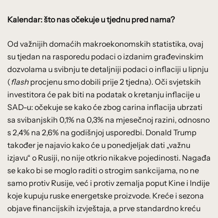
Kalendar: što nas očekuje u tjednu pred nama?
Od važnijih domaćih makroekonomskih statistika, ovaj
su tjedan na rasporedu podaci o izdanim građevinskim
dozvolama u svibnju te detaljniji podaci o inflaciji u lipnju
(
flash
procjenu smo dobili prije 2 tjedna). Oči svjetskih
investitora će pak biti na podatak o kretanju inflacije u
SAD-u: očekuje se kako će zbog carina inflacija ubrzati
sa svibanjskih 0,1% na 0,3% na mjesečnoj razini, odnosno
s 2,4% na 2,6% na godišnjoj usporedbi. Donald Trump
također je najavio kako će u ponedjeljak dati „važnu
izjavu“ o Rusiji, no nije otkrio nikakve pojedinosti. Nagađa
se kako bi se moglo raditi o strogim sankcijama, no ne
samo protiv Rusije, već i protiv zemalja poput Kine i Indije
koje kupuju ruske energetske proizvode. Kreće i sezona
objave financijskih izvještaja, a prve standardno kreću