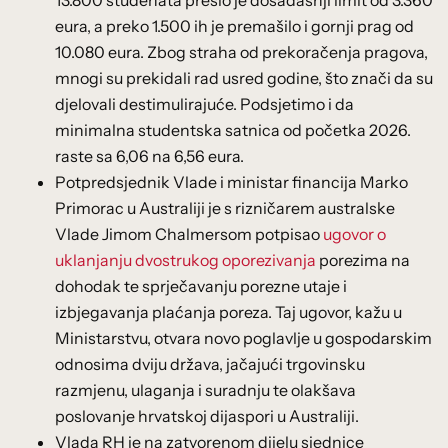
eura, a preko 1.500 ih je premašilo i gornji prag od
10.080 eura. Zbog straha od prekoračenja pragova,
mnogi su prekidali rad usred godine, što znači da su
djelovali destimulirajuće. Podsjetimo i da
minimalna studentska satnica od početka 2026.
raste sa 6,06 na 6,56 eura.
Potpredsjednik Vlade i ministar financija Marko
Primorac u Australiji je s rizničarem australske
Vlade Jimom Chalmersom potpisao
ugovor o
uklanjanju dvostrukog oporezivanja
porezima na
dohodak te sprječavanju porezne utaje i
izbjegavanja plaćanja poreza. Taj ugovor, kažu u
Ministarstvu, otvara novo poglavlje u gospodarskim
odnosima dviju država, jačajući trgovinsku
razmjenu, ulaganja i suradnju te olakšava
poslovanje hrvatskoj dijaspori u Australiji.
Vlada RH je na zatvorenom dijelu sjednice