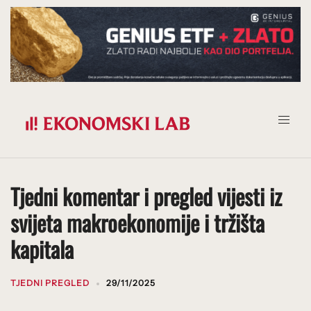
Prijeđi
na
sadržaj
Tjedni komentar i pregled vijesti iz
svijeta makroekonomije i tržišta
kapitala
TJEDNI PREGLED
29/11/2025