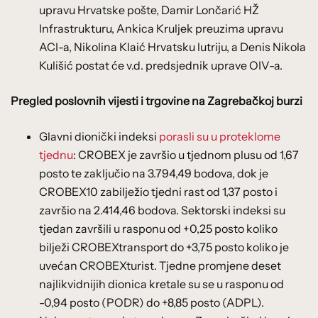
upravu Hrvatske pošte, Damir Lončarić HŽ
Infrastrukturu, Ankica Kruljek preuzima upravu
ACI-a, Nikolina Klaić Hrvatsku lutriju, a Denis Nikola
Kulišić postat će v.d. predsjednik uprave OIV-a.
Pregled poslovnih vijesti i trgovine na Zagrebačkoj burzi
Glavni dionički indeksi
porasli su u proteklome
tjednu
: CROBEX je završio u tjednom plusu od 1,67
posto te zaključio na 3.794,49 bodova, dok je
CROBEX10 zabilježio tjedni rast od 1,37 posto i
završio na 2.414,46 bodova. Sektorski indeksi su
tjedan završili u rasponu od +0,25 posto koliko
bilježi CROBEXtransport do +3,75 posto koliko je
uvećan CROBEXturist. Tjedne promjene deset
najlikvidnijih dionica kretale su se u rasponu od
-0,94 posto (PODR) do +8,85 posto (ADPL).