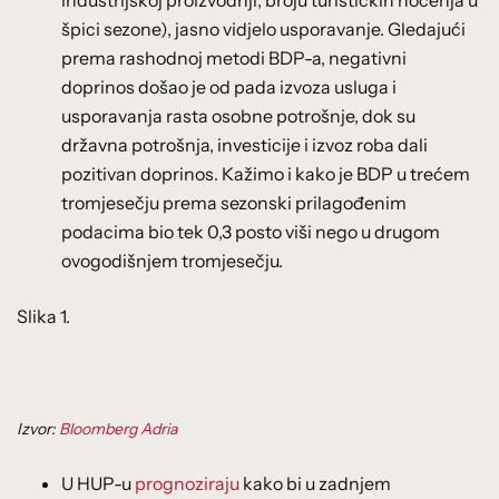
špici sezone), jasno vidjelo usporavanje. Gledajući
prema rashodnoj metodi BDP-a, negativni
doprinos došao je od pada izvoza usluga i
usporavanja rasta osobne potrošnje, dok su
državna potrošnja, investicije i izvoz roba dali
pozitivan doprinos. Kažimo i kako je BDP u trećem
tromjesečju prema sezonski prilagođenim
podacima bio tek 0,3 posto viši nego u drugom
ovogodišnjem tromjesečju.
Slika 1.
Izvor:
Bloomberg Adria
U HUP-u
prognoziraju
kako bi u zadnjem