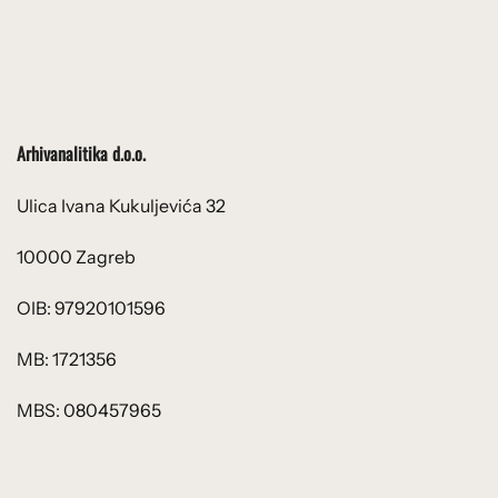
Arhivanalitika d.o.o.
Ulica Ivana Kukuljevića 32
10000 Zagreb
OIB: 97920101596
MB: 1721356
MBS: 080457965