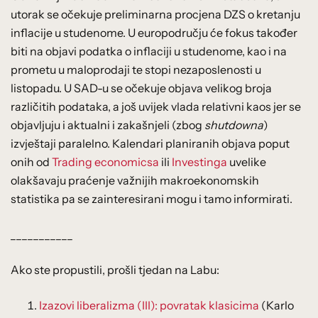
utorak se očekuje preliminarna procjena DZS o kretanju
inflacije u studenome. U europodručju će fokus također
biti na objavi podatka o inflaciji u studenome, kao i na
prometu u maloprodaji te stopi nezaposlenosti u
listopadu. U SAD-u se očekuje objava velikog broja
različitih podataka, a još uvijek vlada relativni kaos jer se
objavljuju i aktualni i zakašnjeli (zbog
shutdowna
)
izvještaji paralelno. Kalendari planiranih objava poput
onih od
Trading economicsa
ili
Investinga
uvelike
olakšavaju praćenje važnijih makroekonomskih
statistika pa se zainteresirani mogu i tamo informirati.
___________
Ako ste propustili, prošli tjedan na Labu:
Izazovi liberalizma (III): povratak klasicima
(Karlo