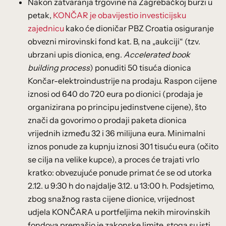
Nakon zatvaranja trgovine na Zagrebačkoj burzi u
petak,
KONČAR je obavijestio investicijsku
zajednicu
kako će dioničar PBZ Croatia osiguranje
obvezni mirovinski fond kat. B, na „aukciji“ (tzv.
ubrzani upis dionica, eng.
Accelerated book
building process
) ponuditi 50 tisuća dionica
Končar-elektroindustrije na prodaju. Raspon cijene
iznosi od 640 do 720 eura po dionici (prodaja je
organizirana po principu jedinstvene cijene), što
znači da govorimo o prodaji paketa dionica
vrijednih između 32 i 36 milijuna eura. Minimalni
iznos ponude za kupnju iznosi 301 tisuću eura (očito
se cilja na velike kupce), a proces će trajati vrlo
kratko: obvezujuće ponude primat će se od utorka
2.12. u 9:30 h do najdalje 3.12. u 13:00 h. Podsjetimo,
zbog snažnog rasta cijene dionice, vrijednost
udjela KONČARA u portfeljima nekih mirovinskih
fondova premašio je zakonske limite, stoga su isti