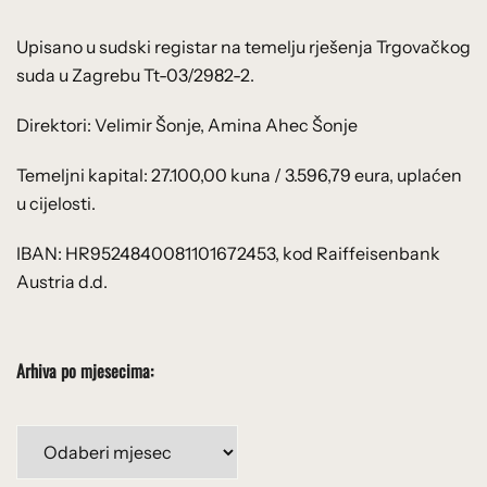
Upisano u sudski registar na temelju rješenja Trgovačkog
suda u Zagrebu Tt-03/2982-2.
Direktori: Velimir Šonje, Amina Ahec Šonje
Temeljni kapital: 27.100,00 kuna / 3.596,79 eura, uplaćen
u cijelosti.
IBAN: HR9524840081101672453, kod Raiffeisenbank
Austria d.d.
Arhiva po mjesecima:
Arhiva
po