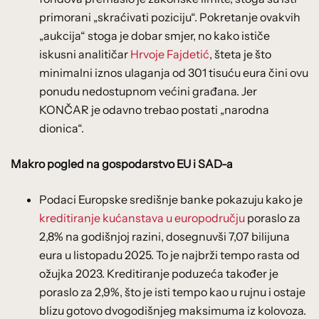
primorani „skraćivati poziciju“. Pokretanje ovakvih
„aukcija“ stoga je dobar smjer, no kako ističe
iskusni analitičar
Hrvoje Fajdetić
, šteta je što
minimalni iznos ulaganja od 301 tisuću eura čini ovu
ponudu nedostupnom većini građana. Jer
KONČAR je odavno trebao postati „narodna
dionica“.
Makro pogled na gospodarstvo EU i SAD-a
Podaci Europske središnje banke pokazuju kako je
kreditiranje kućanstava u europodručju
poraslo za
2,8% na godišnjoj razini, dosegnuvši 7,07 bilijuna
eura u listopadu 2025. To je najbrži tempo rasta od
ožujka 2023. Kreditiranje poduzeća također je
poraslo za 2,9%, što je isti tempo kao u rujnu i ostaje
blizu gotovo dvogodišnjeg maksimuma iz kolovoza.