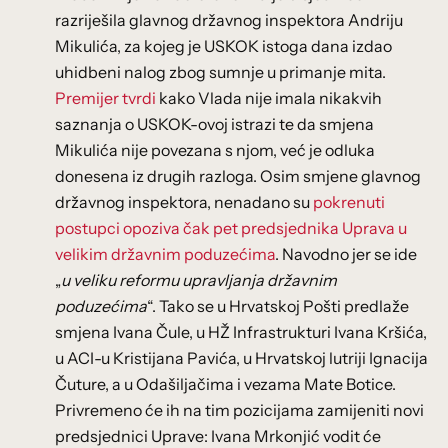
razriješila glavnog državnog inspektora Andriju
Mikulića, za kojeg je USKOK istoga dana izdao
uhidbeni nalog zbog sumnje u primanje mita.
Premijer tvrdi
kako Vlada nije imala nikakvih
saznanja o USKOK-ovoj istrazi te da smjena
Mikulića nije povezana s njom, već je odluka
donesena iz drugih razloga. Osim smjene glavnog
državnog inspektora, nenadano su
pokrenuti
postupci opoziva čak pet predsjednika Uprava u
velikim državnim poduzećima
. Navodno jer se ide
„
u veliku reformu upravljanja državnim
poduzećima
“. Tako se u Hrvatskoj Pošti predlaže
smjena Ivana Čule, u HŽ Infrastrukturi Ivana Kršića,
u ACI-u Kristijana Pavića, u Hrvatskoj lutriji Ignacija
Čuture, a u Odašiljačima i vezama Mate Botice.
Privremeno će ih na tim pozicijama zamijeniti novi
predsjednici Uprave: Ivana Mrkonjić vodit će