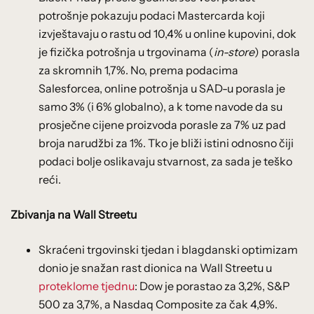
potrošnje pokazuju podaci Mastercarda koji
izvještavaju o rastu od 10,4% u online kupovini, dok
je fizička potrošnja u trgovinama (
in-store
) porasla
za skromnih 1,7%. No, prema podacima
Salesforcea, online potrošnja u SAD-u porasla je
samo 3% (i 6% globalno), a k tome navode da su
prosječne cijene proizvoda porasle za 7% uz pad
broja narudžbi za 1%. Tko je bliži istini odnosno čiji
podaci bolje oslikavaju stvarnost, za sada je teško
reći.
Zbivanja na Wall Streetu
Skraćeni trgovinski tjedan i blagdanski optimizam
donio je snažan rast dionica na Wall Streetu u
proteklome tjednu
: Dow je porastao za 3,2%, S&P
500 za 3,7%, a Nasdaq Composite za čak 4,9%.