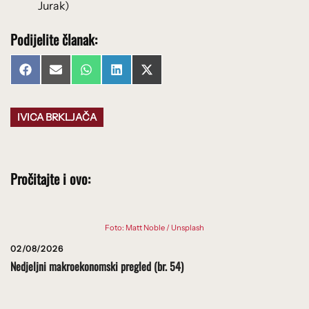
Jurak)
Podijelite članak:
Share
Share
Share
Share
Share
Facebook
Email
WhatsApp
LinkedIn
X
on
on
on
on
on
(Twitter)
IVICA BRKLJAČA
Pročitajte i ovo:
Foto: Matt Noble / Unsplash
02/08/2026
Nedjeljni makroekonomski pregled (br. 54)