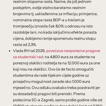
realnim stopama rasta. Naime, da još jednom
podsjetim, ovdje stalno baratamo
realnim
brojevima tj. usklađenima za inflaciju; primjerice,
nominalna stopa rasta BDP-a u trećem je
tromjesečju iznosila čak 8,0% u odnosu na isto
razdoblje lani, no kada isključimo efekte porasta
cijena, dobijemo ranije spomenutu realnu stopu
rasta od 2,3%.
Vlada RH od 2026.
povećava neoporezive pragove
za studentski rad
: na 4.800 eura za studente na
poreznoj olakšici roditelja te na 12.000 eura za one
koji nisu na olakšici. Ovo će de facto omogućiti
studentima da rade tijekom cijele godine uz
prosječnu mogućnost zarade oko 1.000 eura
mjesečno. Ovu odluku svakako treba pozdraviti jer
su dosadašnji pragovi bili preniski. Prema
podacima SC-a Zagreb, samo prošle godine više od
13.800 studenata prešlo je dosadašnji limit od 3.360