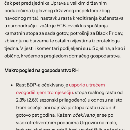
čak pet predsjednika Uprava u velikim državnim
poduzećima (i glavnog državnog inspektora zbog
navodnog mita), nastavku rasta kreditiranja kućanstava
u europodručju i zašto je ECB-ov ciklus spuštanja
kamatnih stopa za sada gotov, potrošnji za Black Friday,
zbivanju na burzama te ostalim vijestima iz protekloga
tjedna. Vijesti i komentari podijeljeni su u 5 cjelina, a kao i
obično, krećemo s pregledom domaćeg gospodarstva.
Makro pogled na gospodarstvo RH
Rast BDP-a očekivano je
usporio u trećem
ovogodišnjem tromjesečju
: stopa realnog rasta od
2,3% (2,6% sezonski prilagođeno) u odnosu na isto
tromjesečje lani najniža je stopa rasta u zadnjih
gotovo pet godina. Kažem
očekivano
jer se po
visokofrekventnim podacima (trgovini na malo,
industrijskoj proizvodnji, broju turističkih noćenja u