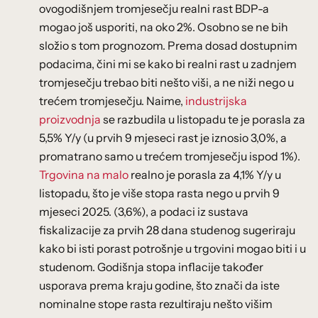
ovogodišnjem tromjesečju realni rast BDP-a
mogao još usporiti, na oko 2%. Osobno se ne bih
složio s tom prognozom. Prema dosad dostupnim
podacima, čini mi se kako bi realni rast u zadnjem
tromjesečju trebao biti nešto viši, a ne niži nego u
trećem tromjesečju. Naime,
industrijska
proizvodnja
se razbudila u listopadu te je porasla za
5,5% Y/y (u prvih 9 mjeseci rast je iznosio 3,0%, a
promatrano samo u trećem tromjesečju ispod 1%).
Trgovina na malo
realno je porasla za 4,1% Y/y u
listopadu, što je više stopa rasta nego u prvih 9
mjeseci 2025. (3,6%), a podaci iz sustava
fiskalizacije za prvih 28 dana studenog sugeriraju
kako bi isti porast potrošnje u trgovini mogao biti i u
studenom. Godišnja stopa inflacije također
usporava prema kraju godine, što znači da iste
nominalne stope rasta rezultiraju nešto višim