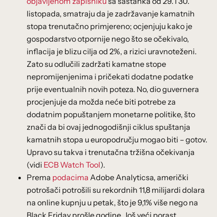
objavljenom zapisniku
sa sastanka od 29. i 30.
listopada, smatraju da je zadržavanje kamatnih
stopa trenutačno primjereno; ocjenjuju kako je
gospodarstvo otpornije nego što se očekivalo,
inflacija je blizu cilja od 2%, a rizici uravnoteženi.
Zato su odlučili zadržati kamatne stope
nepromijenjenima i pričekati dodatne podatke
prije eventualnih novih poteza. No, dio guvernera
procjenjuje da možda neće biti potrebe za
dodatnim popuštanjem monetarne politike, što
znači da bi ovaj jednogodišnji ciklus spuštanja
kamatnih stopa u europodručju mogao biti – gotov.
Upravo su takva i trenutačna tržišna očekivanja
(vidi
ECB Watch Tool
).
Prema
podacima
Adobe Analyticsa, američki
potrošači potrošili su rekordnih 11,8 milijardi dolara
na online kupnju u petak, što je 9,1% više nego na
Black Friday prošle godine. Još veći porast