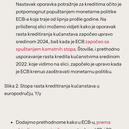
Nastavak oporavka potražnje za kreditima očito je
potpomognut popuštanjem monetarne politike
ECB-a koja traje od lipnja prošle godine. Na
priloženoj slici možemo vidjeti kako je oporavak
rasta kreditiranja kućanstava započeo upravo
sredinom 2024., baš kada je ECB
započeo sa
spuštanjem kamatnih stopa
. Štoviše, i prethodno
usporavanje rasta kredita kućanstvima sredinom
2022. koje vidimo na slici, započelo je upravo kada
je ECB krenuo zaoštravati monetarnu politiku.
Slika 2. Stopa rasta kreditiranja kućanstava u
europodručju, Y/y
Dodajmo prethodnome kako u ECB-u,
prema