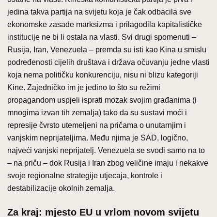
jedina takva partija na svijetu koja je čak odbacila sve
ekonomske zasade marksizma i prilagodila kapitalističke
institucije ne bi li ostala na vlasti. Svi drugi spomenuti –
Rusija, Iran, Venezuela – premda su isti kao Kina u smislu
podređenosti cijelih društava i država očuvanju jedne vlasti
koja nema političku konkurenciju, nisu ni blizu kategoriji
Kine. Zajedničko im je jedino to što su režimi
propagandom uspjeli isprati mozak svojim građanima (i
mnogima izvan tih zemalja) tako da su sustavi moći i
represije čvrsto utemeljeni na pričama o unutarnjim i
vanjskim neprijateljima. Među njima je SAD, logično,
najveći vanjski neprijatelj. Venezuela se svodi samo na to
– na priču – dok Rusija i Iran zbog veličine imaju i nekakve
svoje regionalne strategije utjecaja, kontrole i
destabilizacije okolnih zemalja.
Za kraj: mjesto EU u vrlom novom svijetu