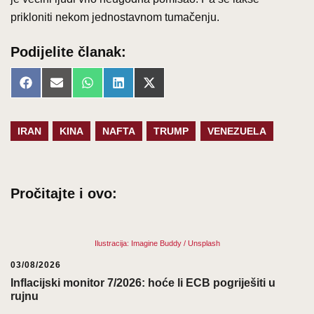
prikloniti nekom jednostavnom tumačenju.
Podijelite članak:
Share
Share
Share
Share
Share
Facebook
Email
WhatsApp
LinkedIn
X
on
on
on
on
on
(Twitter)
IRAN
KINA
NAFTA
TRUMP
VENEZUELA
Pročitajte i ovo:
Ilustracija: Imagine Buddy / Unsplash
03/08/2026
Inflacijski monitor 7/2026: hoće li ECB pogriješiti u
rujnu