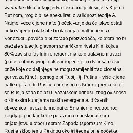
wannabe
diktator koji jedva čeka podijeliti svijet s Xijem i
Putinom, moglo bi se spekulirati o validnosti teorije A.
Naime, veće cijene nafte (i očekivanje da će takve ostati
neko vrijeme) olakšale bi ulaganja u naftni biznis u
Venezueli, povećale bi zarade proizvođača, kolateralno bi
otežale situaciju glavnom američkom rivalu Kini koja s
80% zavisi o fosilnim energentima koje uglavnom uvozi
(priče o obnovljivoj i nuklearnoj energiji u Kini samo su
priče koje do daljnjega ne mogu zamijeniti tradicionalna
goriva za Kinu) i pomogle bi Rusiji, tj. Putinu – više cijene
nafte ojačale bi Rusiju u odnosima s Kinom, prema kojoj
se Rusija sada nalazi u vazalskom odnosu zbog ovisnosti
o kineskim kupnjama ruskih energenata, državnih
obveznica i uvozu tehnologije. Smanjenje neugodnog
zagrljaja pod krinkom sporazuma o beskonačnom
prijateljstvu u otporu spram Zapada (sporazum Kine i
Rusije sklopljen u Pekingu oko tri tjedna prije početka