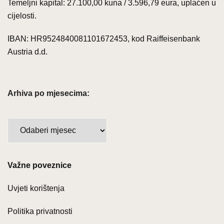
Temeljni kapital: 27.100,00 kuna / 3.596,79 eura, uplaćen u
cijelosti.
IBAN: HR9524840081101672453, kod Raiffeisenbank
Austria d.d.
Arhiva po mjesecima:
Arhiva
po
mjesecima:
Važne poveznice
Uvjeti korištenja
Politika privatnosti