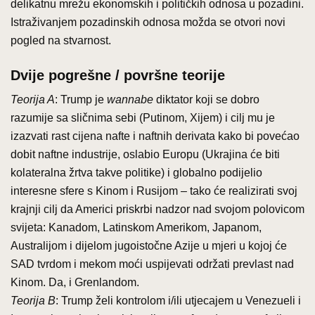
delikatnu mrežu ekonomskih i političkih odnosa u pozadini.
Istraživanjem pozadinskih odnosa možda se otvori novi
pogled na stvarnost.
Dvije pogrešne / površne teorije
Teorija A
: Trump je
wannabe
diktator koji se dobro
razumije sa sličnima sebi (Putinom, Xijem) i cilj mu je
izazvati rast cijena nafte i naftnih derivata kako bi povećao
dobit naftne industrije, oslabio Europu (Ukrajina će biti
kolateralna žrtva takve politike) i globalno podijelio
interesne sfere s Kinom i Rusijom – tako će realizirati svoj
krajnji cilj da Americi priskrbi nadzor nad svojom polovicom
svijeta: Kanadom, Latinskom Amerikom, Japanom,
Australijom i dijelom jugoistočne Azije u mjeri u kojoj će
SAD tvrdom i mekom moći uspijevati održati prevlast nad
Kinom. Da, i Grenlandom.
Teorija B
: Trump želi kontrolom i/ili utjecajem u Venezueli i