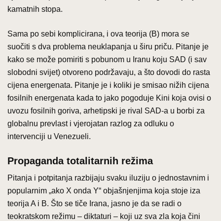
kamatnih stopa.
Sama po sebi komplicirana, i ova teorija (B) mora se
suočiti s dva problema neuklapanja u širu priču. Pitanje je
kako se može pomiriti s pobunom u Iranu koju SAD (i sav
slobodni svijet) otvoreno podržavaju, a što dovodi do rasta
cijena energenata. Pitanje je i koliki je smisao nižih cijena
fosilnih energenata kada to jako pogoduje Kini koja ovisi o
uvozu fosilnih goriva, arhetipski je rival SAD-a u borbi za
globalnu prevlast i vjerojatan razlog za odluku o
intervenciji u Venezueli.
Propaganda totalitarnih režima
Pitanja i potpitanja razbijaju svaku iluziju o jednostavnim i
popularnim „ako X onda Y“ objašnjenjima koja stoje iza
teorija A i B. Što se tiče Irana, jasno je da se radi o
teokratskom režimu – diktaturi – koji uz sva zla koja čini