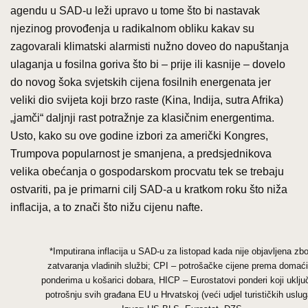
agendu u SAD-u leži upravo u tome što bi nastavak
njezinog provođenja u radikalnom obliku kakav su
zagovarali klimatski alarmisti nužno doveo do napuštanja
ulaganja u fosilna goriva što bi – prije ili kasnije – dovelo
do novog šoka svjetskih cijena fosilnih energenata jer
veliki dio svijeta koji brzo raste (Kina, Indija, sutra Afrika)
„jamči“ daljnji rast potražnje za klasičnim energentima.
Usto, kako su ove godine izbori za američki Kongres,
Trumpova popularnost je smanjena, a predsjednikova
velika obećanja o gospodarskom procvatu tek se trebaju
ostvariti, pa je primarni cilj SAD-a u kratkom roku što niža
inflacija, a to znači što nižu cijenu nafte.
*Imputirana inflacija u SAD-u za listopad kada nije objavljena zb
zatvaranja vladinih službi; CPI – potrošačke cijene prema domać
ponderima u košarici dobara, HICP – Eurostatovi ponderi koji uklju
potrošnju svih građana EU u Hrvatskoj (veći udjel turističkih uslug