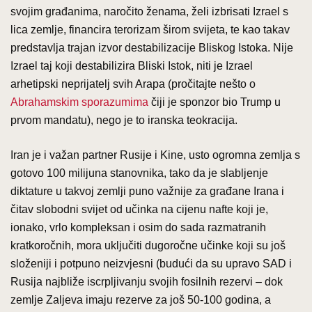
svojim građanima, naročito ženama, želi izbrisati Izrael s
lica zemlje, financira terorizam širom svijeta, te kao takav
predstavlja trajan izvor destabilizacije Bliskog Istoka. Nije
Izrael taj koji destabilizira Bliski Istok, niti je Izrael
arhetipski neprijatelj svih Arapa (pročitajte nešto o
Abrahamskim sporazumima
čiji je sponzor bio Trump u
prvom mandatu), nego je to iranska teokracija.
Iran je i važan partner Rusije i Kine, usto ogromna zemlja s
gotovo 100 milijuna stanovnika, tako da je slabljenje
diktature u takvoj zemlji puno važnije za građane Irana i
čitav slobodni svijet od učinka na cijenu nafte koji je,
ionako, vrlo kompleksan i osim do sada razmatranih
kratkoročnih, mora uključiti dugoročne učinke koji su još
složeniji i potpuno neizvjesni (budući da su upravo SAD i
Rusija najbliže iscrpljivanju svojih fosilnih rezervi – dok
zemlje Zaljeva imaju rezerve za još 50-100 godina, a