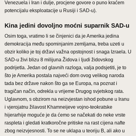
Venezuela i Iran i dulje, procjene govore o puno kraćem
potencijalu eksploatacije u Rusiji i SAD-u).
Kina jedini dovoljno moćni suparnik SAD-u
Osim toga, vratimo li se činjenici da je Amerika jedina
demokracija među spominjanim zemljama, treba uzeti u
obzir koliko je toj državi važna opstojnost i snaga Izraela. U
SAD-u živi blizu 8 milijuna Židova i ljudi židovskog
podrijetla. Jedan od glavnih razloga, valja podsjetiti, je to
što je Amerika postala najveći dom ovog velikog naroda
tada bez države nakon što ga se Europa, na poznat i
tragičan način, odrekla u vrijeme Drugog svjetskog rata.
Uglavnom, s obzirom na neizvjestan ishod pobune u Iranu
i vjerojatnu žilavost Khamneijeve vojno-teokratske
hijerarhije moguće je da ćemo se načekati do neke vrste
raspleta i gledati kratkoročne pritiske na rast cijena nafte
zbog neizvjesnosti. To se ne uklapa u teoriju B, ali ako u