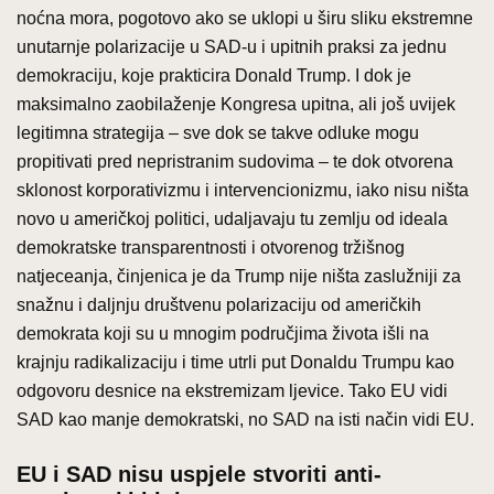
noćna mora, pogotovo ako se uklopi u širu sliku ekstremne
unutarnje polarizacije u SAD-u i upitnih praksi za jednu
demokraciju, koje prakticira Donald Trump. I dok je
maksimalno zaobilaženje Kongresa upitna, ali još uvijek
legitimna strategija – sve dok se takve odluke mogu
propitivati pred nepristranim sudovima – te dok otvorena
sklonost korporativizmu i intervencionizmu, iako nisu ništa
novo u američkoj politici, udaljavaju tu zemlju od ideala
demokratske transparentnosti i otvorenog tržišnog
natjeceanja, činjenica je da Trump nije ništa zaslužniji za
snažnu i daljnju društvenu polarizaciju od američkih
demokrata koji su u mnogim područjima života išli na
krajnju radikalizaciju i time utrli put Donaldu Trumpu kao
odgovoru desnice na ekstremizam ljevice. Tako EU vidi
SAD kao manje demokratski, no SAD na isti način vidi EU.
EU i SAD nisu uspjele stvoriti anti-