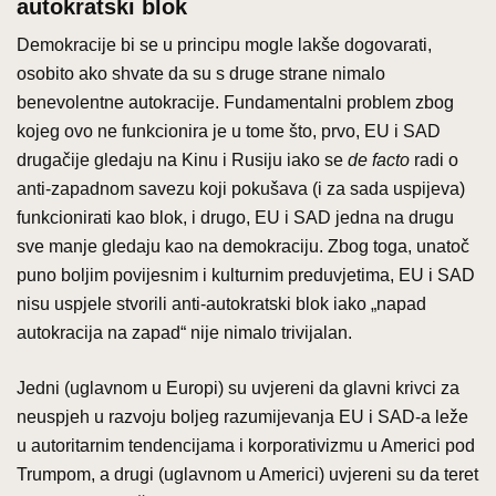
autokratski blok
Demokracije bi se u principu mogle lakše dogovarati,
osobito ako shvate da su s druge strane nimalo
benevolentne autokracije. Fundamentalni problem zbog
kojeg ovo ne funkcionira je u tome što, prvo, EU i SAD
drugačije gledaju na Kinu i Rusiju iako se
de facto
radi o
anti-zapadnom savezu koji pokušava (i za sada uspijeva)
funkcionirati kao blok, i drugo, EU i SAD jedna na drugu
sve manje gledaju kao na demokraciju. Zbog toga, unatoč
puno boljim povijesnim i kulturnim preduvjetima, EU i SAD
nisu uspjele stvorili anti-autokratski blok iako „napad
autokracija na zapad“ nije nimalo trivijalan.
Jedni (uglavnom u Europi) su uvjereni da glavni krivci za
neuspjeh u razvoju boljeg razumijevanja EU i SAD-a leže
u autoritarnim tendencijama i korporativizmu u Americi pod
Trumpom, a drugi (uglavnom u Americi) uvjereni su da teret