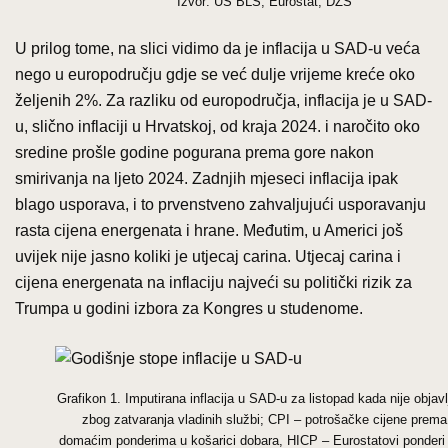
Izvor: US BLS, Eurostat, DZS
U prilog tome, na slici vidimo da je inflacija u SAD-u veća
nego u europodručju gdje se već dulje vrijeme kreće oko
željenih 2%. Za razliku od europodručja, inflacija je u SAD-
u, slično inflaciji u Hrvatskoj, od kraja 2024. i naročito oko
sredine prošle godine pogurana prema gore nakon
smirivanja na ljeto 2024. Zadnjih mjeseci inflacija ipak
blago usporava, i to prvenstveno zahvaljujući usporavanju
rasta cijena energenata i hrane. Međutim, u Americi još
uvijek nije jasno koliki je utjecaj carina. Utjecaj carina i
cijena energenata na inflaciju najveći su politički rizik za
Trumpa u godini izbora za Kongres u studenome.
Grafikon 1. Imputirana inflacija u SAD-u za listopad kada nije objav
zbog zatvaranja vladinih službi; CPI – potrošačke cijene prema
domaćim ponderima u košarici dobara, HICP – Eurostatovi ponderi 