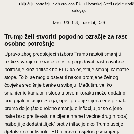
uključuju potrošnju svih građana EU u Hrvatskoj (veći udjel turistič
usluga).
Izvor: US BLS, Eurostat, DZS
Trump želi stvoriti pogodno ozračje za rast
osobne potrošnje
Upravo zbog predstojećih izbora Trump nastoji smanjiti
rizike stvarajući ozračje koje će pogodovati rastu osobne
potrošnje kroz pritisak na FED da osjetnije smanji kamatne
stope. To bi se moglo ostvariti nakon promjene čelnog
čovjeka središnje banke u svibnju. Međutim, veliko
smanjenje kamatnih stopa u prvom koraku može dodatno
podgrijati inflaciju. Stoga, opet: guranje cijena energenata
prema dolje (što direktno smanjuje inflaciju jer se cijene
nafte brzo prelijevaju na cijene hrane i većine drugih roba)
najbolji je dodatni „lijek“ protiv inflacije ako Trump uspije
djelotvorno pritisnuti FED u pravcu osjetnog smanjenja