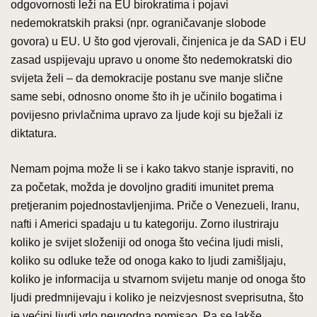
odgovornosti leži na EU birokratima i pojavi
nedemokratskih praksi (npr. ograničavanje slobode
govora) u EU. U što god vjerovali, činjenica je da SAD i EU
zasad uspijevaju upravo u onome što nedemokratski dio
svijeta želi – da demokracije postanu sve manje slične
same sebi, odnosno onome što ih je učinilo bogatima i
povijesno privlačnima upravo za ljude koji su bježali iz
diktatura.
Nemam pojma može li se i kako takvo stanje ispraviti, no
za početak, možda je dovoljno graditi imunitet prema
pretjeranim pojednostavljenjima. Priče o Venezueli, Iranu,
nafti i Americi spadaju u tu kategoriju. Zorno ilustriraju
koliko je svijet složeniji od onoga što većina ljudi misli,
koliko su odluke teže od onoga kako to ljudi zamišljaju,
koliko je informacija u stvarnom svijetu manje od onoga što
ljudi predmnijevaju i koliko je neizvjesnost sveprisutna, što
je većini ljudi vrlo neugodna pomisao. Pa se lakše