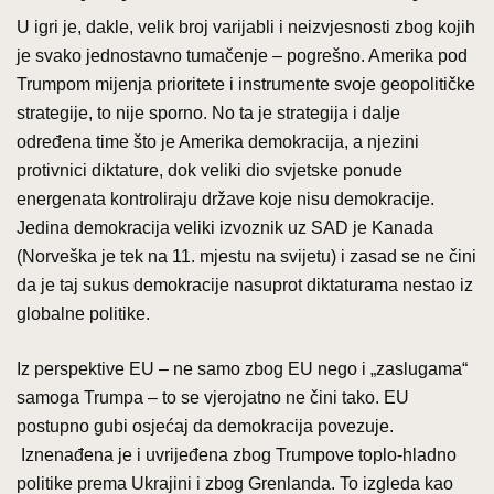
U igri je, dakle, velik broj varijabli i neizvjesnosti zbog kojih
je svako jednostavno tumačenje – pogrešno. Amerika pod
Trumpom mijenja prioritete i instrumente svoje geopolitičke
strategije, to nije sporno. No ta je strategija i dalje
određena time što je Amerika demokracija, a njezini
protivnici diktature, dok veliki dio svjetske ponude
energenata kontroliraju države koje nisu demokracije.
Jedina demokracija veliki izvoznik uz SAD je Kanada
(Norveška je tek na 11. mjestu na svijetu) i zasad se ne čini
da je taj sukus demokracije nasuprot diktaturama nestao iz
globalne politike.
Iz perspektive EU – ne samo zbog EU nego i „zaslugama“
samoga Trumpa – to se vjerojatno ne čini tako. EU
postupno gubi osjećaj da demokracija povezuje.
Iznenađena je i uvrijeđena zbog Trumpove toplo-hladno
politike prema Ukrajini i zbog Grenlanda. To izgleda kao