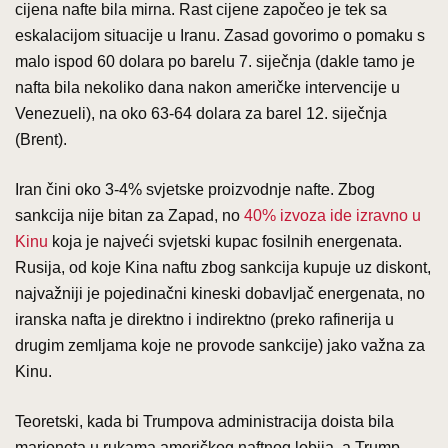
cijena nafte bila mirna. Rast cijene započeo je tek sa
eskalacijom situacije u Iranu. Zasad govorimo o pomaku s
malo ispod 60 dolara po barelu 7. siječnja (dakle tamo je
nafta bila nekoliko dana nakon američke intervencije u
Venezueli), na oko 63-64 dolara za barel 12. siječnja
(Brent).
Iran čini oko 3-4% svjetske proizvodnje nafte. Zbog
sankcija nije bitan za Zapad, no
40% izvoza ide izravno u
Kinu
koja je najveći svjetski kupac fosilnih energenata.
Rusija, od koje Kina naftu zbog sankcija kupuje uz diskont,
najvažniji je pojedinačni kineski dobavljač energenata, no
iranska nafta je direktno i indirektno (preko rafinerija u
drugim zemljama koje ne provode sankcije) jako važna za
Kinu.
Teoretski, kada bi Trumpova administracija doista bila
marioneta u rukama američkog naftnog lobija, a Trump