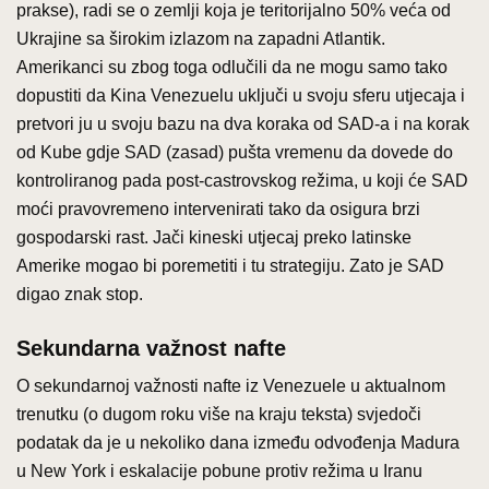
prakse), radi se o zemlji koja je teritorijalno 50% veća od
Ukrajine sa širokim izlazom na zapadni Atlantik.
Amerikanci su zbog toga odlučili da ne mogu samo tako
dopustiti da Kina Venezuelu uključi u svoju sferu utjecaja i
pretvori ju u svoju bazu na dva koraka od SAD-a i na korak
od Kube gdje SAD (zasad) pušta vremenu da dovede do
kontroliranog pada post-castrovskog režima, u koji će SAD
moći pravovremeno intervenirati tako da osigura brzi
gospodarski rast. Jači kineski utjecaj preko latinske
Amerike mogao bi poremetiti i tu strategiju. Zato je SAD
digao znak stop.
Sekundarna važnost nafte
O sekundarnoj važnosti nafte iz Venezuele u aktualnom
trenutku (o dugom roku više na kraju teksta) svjedoči
podatak da je u nekoliko dana između odvođenja Madura
u New York i eskalacije pobune protiv režima u Iranu