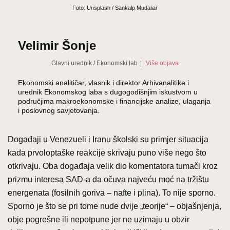
Foto: Unsplash / Sankalp Mudaliar
Velimir Šonje
Glavni urednik
/
Ekonomski lab
|
Više objava
Ekonomski analitičar, vlasnik i direktor Arhivanalitike i
urednik Ekonomskog laba s dugogodišnjim iskustvom u
područjima makroekonomske i financijske analize, ulaganja
i poslovnog savjetovanja.
Događaji u Venezueli i Iranu školski su primjer situacija
kada prvoloptaške reakcije skrivaju puno više nego što
otkrivaju. Oba događaja velik dio komentatora tumači kroz
prizmu interesa SAD-a da očuva najveću moć na tržištu
energenata (fosilnih goriva – nafte i plina). To nije sporno.
Sporno je što se pri tome nude dvije „teorije“ – objašnjenja,
obje pogrešne ili nepotpune jer ne uzimaju u obzir