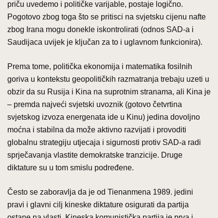
priču uvedemo i političke varijable, postaje logično.
Pogotovo zbog toga što se pritisci na svjetsku cijenu nafte
zbog Irana mogu donekle iskontrolirati (odnos SAD-a i
Saudijaca uvijek je ključan za to i uglavnom funkcionira).
Prema tome, politička ekonomija i matematika fosilnih
goriva u kontekstu geopolitičkih razmatranja trebaju uzeti u
obzir da su Rusija i Kina na suprotnim stranama, ali Kina je
– premda najveći svjetski uvoznik (gotovo četvrtina
svjetskog izvoza energenata ide u Kinu) jedina dovoljno
moćna i stabilna da može aktivno razvijati i provoditi
globalnu strategiju utjecaja i sigurnosti protiv SAD-a radi
sprječavanja vlastite demokratske tranzicije. Druge
diktature su u tom smislu podređene.
Često se zaboravlja da je od Tienanmena 1989. jedini
pravi i glavni cilj kineske diktature osigurati da partija
ostane na vlasti. Kineska komunistička partija je prva i