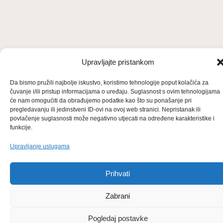
Upravljajte pristankom
Da bismo pružili najbolje iskustvo, koristimo tehnologije poput kolačića za
čuvanje i/ili pristup informacijama o uređaju. Suglasnost s ovim tehnologijama
će nam omogućiti da obrađujemo podatke kao što su ponašanje pri
pregledavanju ili jedinstveni ID-ovi na ovoj web stranici. Nepristanak ili
povlačenje suglasnosti može negativno utjecati na određene karakteristike i
funkcije.
Upravljanje uslugama
Prihvati
Zabrani
Pogledaj postavke